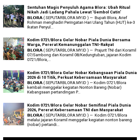
Sentuhan Magis Penyuluh Agama Blora: Ubah Ritual
Nikah Jadi Ladang Pahala Lewat 'Gembol Catin'
𝗕𝗟𝗢𝗥𝗔 ( SEPUTARBLORA.MY.ID ) — Bupati Blora, Arief
Rohman menghadiri Peringatan Hari Ulang Tahun (HUT) ke-3
Ikatan Penyul...
Kodim 0721/Blora Gelar Nobar Piala Dunia Bersama
Warga, Pererat Kemanunggalan TNI-Rakyat
𝗕𝗟𝗢𝗥𝗔 ( SEPUTARBLORA.MY.ID ) — Prajurit TNI dari Koramil
07/Sambong dan Koramil 08/Kedungtuban, jajaran Kodim
0721/Blora,...
Kodim 0721/Blora Gelar Nobar Kebangsaan Piala Dunia
2026 di 10 Titik, Perkuat Kebersamaan Masyarakat
𝗕𝗟𝗢𝗥𝗔 ( SEPUTARBLORA.MY.ID ) — Kodim 0721/Blora
kembali menggelar kegiatan Nonton Bareng (Nobar)
Kebangsaan pertandingan P...
Kodim 0721/Blora Gelar Nobar Semifinal Piala Dunia
2026, Pererat Kebersamaan TNI dan Masyarakat
𝗕𝗟𝗢𝗥𝗔 ( SEPUTARBLORA.MY.ID ) — Kodim 0721/Blora
melalui jajaran Koramil menggelar kegiatan nonton bareng
(nobar) pertandi...