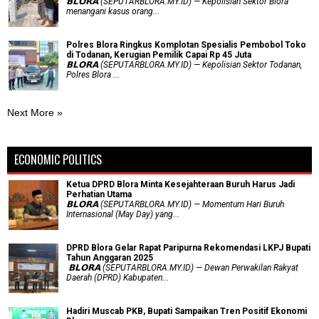
𝗕𝗟𝗢𝗥𝗔 (SEPUTARBLORA.MY.ID) — Kepolisian Sektor Blora
menangani kasus orang...
Polres Blora Ringkus Komplotan Spesialis Pembobol Toko
di Todanan, Kerugian Pemilik Capai Rp 45 Juta
𝗕𝗟𝗢𝗥𝗔 (SEPUTARBLORA.MY.ID) — Kepolisian Sektor Todanan,
Polres Blora ...
Next More »
ECONOMIC POLITICS
Ketua DPRD Blora Minta Kesejahteraan Buruh Harus Jadi
Perhatian Utama
​𝗕𝗟𝗢𝗥𝗔 (SEPUTARBLORA.MY.ID) — Momentum Hari Buruh
Internasional (May Day) yang...
DPRD Blora Gelar Rapat Paripurna Rekomendasi LKPJ Bupati
Tahun Anggaran 2025
‎ 𝗕𝗟𝗢𝗥𝗔 (SEPUTARBLORA.MY.ID) — Dewan Perwakilan Rakyat
Daerah (DPRD) Kabupaten...
Hadiri Muscab PKB, Bupati Sampaikan Tren Positif Ekonomi