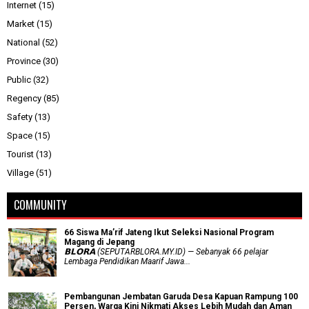
Internet
(15)
Market
(15)
National
(52)
Province
(30)
Public
(32)
Regency
(85)
Safety
(13)
Space
(15)
Tourist
(13)
Village
(51)
COMMUNITY
66 Siswa Ma’rif Jateng Ikut Seleksi Nasional Program
Magang di Jepang
𝗕𝗟𝗢𝗥𝗔 (SEPUTARBLORA.MY.ID) — Sebanyak 66 pelajar
Lembaga Pendidikan Maarif Jawa...
Pembangunan Jembatan Garuda Desa Kapuan Rampung 100
Persen, Warga Kini Nikmati Akses Lebih Mudah dan Aman