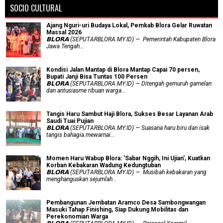
SOCIO CULTURAL
Ajang Nguri-uri Budaya Lokal, Pemkab Blora Gelar Ruwatan
Massal 2026
𝗕𝗟𝗢𝗥𝗔 (SEPUTARBLORA.MY.ID) — Pemerintah Kabupaten Blora
Jawa Tengah...
Kondisi Jalan Mantap di Blora Mantap Capai 70 persen,
Bupati Janji Bisa Tuntas 100 Persen
𝗕𝗟𝗢𝗥𝗔 (SEPUTARBLORA.MY.ID) — Ditengah gemuruh gamelan
dan antusiasme ribuan warga...
Tangis Haru Sambut Haji Blora, Sukses Besar Layanan Arab
Saudi Tuai Pujian
𝗕𝗟𝗢𝗥𝗔 (SEPUTARBLORA.MY.ID) — Suasana haru biru dan isak
tangis bahagia mewarnai...
Momen Haru Wabup Blora: ​'Sabar Nggih, Ini Ujian', Kuatkan
Korban Kebakaran Wadung Kedungtuban
𝗕𝗟𝗢𝗥𝗔 (SEPUTARBLORA.MY.ID) — Musibah kebakaran yang
menghanguskan sejumlah...
Pembangunan Jembatan Aramco Desa Sambongwangan
Masuki Tahap Finishing, Siap Dukung Mobilitas dan
Perekonomian Warga