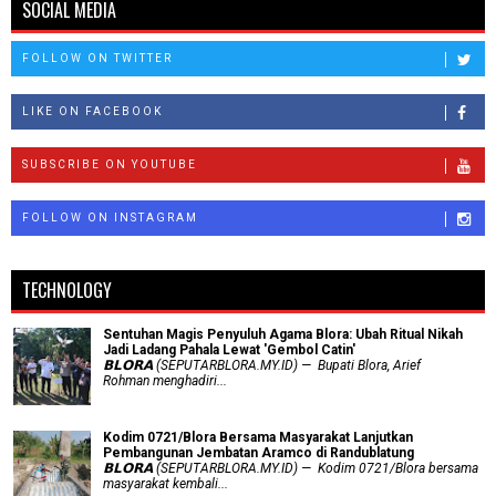
SOCIAL MEDIA
FOLLOW ON TWITTER
LIKE ON FACEBOOK
SUBSCRIBE ON YOUTUBE
FOLLOW ON INSTAGRAM
TECHNOLOGY
Sentuhan Magis Penyuluh Agama Blora: Ubah Ritual Nikah
Jadi Ladang Pahala Lewat 'Gembol Catin'
𝗕𝗟𝗢𝗥𝗔 (SEPUTARBLORA.MY.ID) — Bupati Blora, Arief
Rohman menghadiri...
Kodim 0721/Blora Bersama Masyarakat Lanjutkan
Pembangunan Jembatan Aramco di Randublatung
𝗕𝗟𝗢𝗥𝗔 (SEPUTARBLORA.MY.ID) — Kodim 0721/Blora bersama
masyarakat kembali...