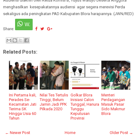
Audiensi diakhiri oleh Ketua Komisi B, Yuyus Waluyo beserta Anggota
menghasilkan kesepakatannya audiensi agar segera merevisi Perda
sekaligus ada peningkatan PAD Kabupaten Blora harapannya. (JWN/RED)
Share:
Related Posts:
Ini Pertama kali,
Nilai Tes Tertulis
Golkar Blora
Menteri
Perades Se-
Tinggi, Belum
Inisiasi Calon
Perdagangan
Kecamatan Jati
Jamin Jadi PPK
Tunggal, Hanura
Masuk Pasar
Terima SK
Pilkada 2020
Tunggu
Sido Makmur
Hingga Usia 60
Keputusan
Blora
Tahun
Provinsi
← Newer Post
Home
Older Post →