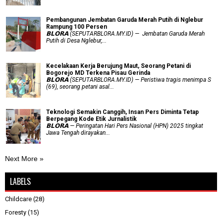
Pembangunan Jembatan Garuda Merah Putih di Nglebur
Rampung 100 Persen
𝗕𝗟𝗢𝗥𝗔 (SEPUTARBLORA.MY.ID) — Jembatan Garuda Merah
Putih di Desa Nglebur,...
Kecelakaan Kerja Berujung Maut, Seorang Petani di
Bogorejo MD Terkena Pisau Gerinda
𝗕𝗟𝗢𝗥𝗔 (SEPUTARBLORA.MY.ID) — Peristiwa tragis menimpa S
(69), seorang petani asal...
Teknologi Semakin Canggih, Insan Pers Diminta Tetap
Berpegang Kode Etik Jurnalistik
𝗕𝗟𝗢𝗥𝗔 — Peringatan Hari Pers Nasional (HPN) 2025 tingkat
Jawa Tengah dirayakan...
Next More »
LABELS
Childcare
(28)
Foresty
(15)