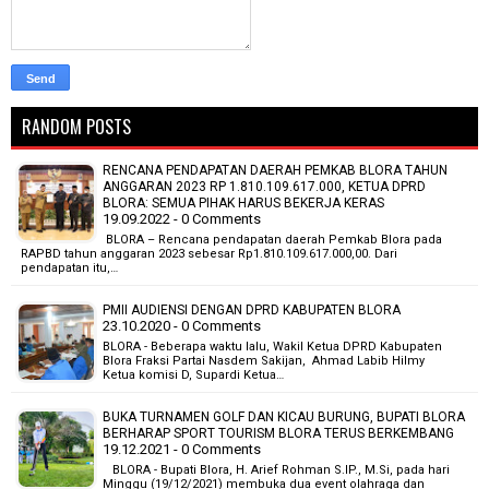
RANDOM POSTS
RENCANA PENDAPATAN DAERAH PEMKAB BLORA TAHUN
ANGGARAN 2023 RP 1.810.109.617.000, KETUA DPRD
BLORA: SEMUA PIHAK HARUS BEKERJA KERAS
19.09.2022 - 0 Comments
BLORA – Rencana pendapatan daerah Pemkab Blora pada
RAPBD tahun anggaran 2023 sebesar Rp1.810.109.617.000,00. Dari
pendapatan itu,…
PMII AUDIENSI DENGAN DPRD KABUPATEN BLORA
23.10.2020 - 0 Comments
BLORA - Beberapa waktu lalu, Wakil Ketua DPRD Kabupaten
Blora Fraksi Partai Nasdem Sakijan, Ahmad Labib Hilmy
Ketua komisi D, Supardi Ketua…
BUKA TURNAMEN GOLF DAN KICAU BURUNG, BUPATI BLORA
BERHARAP SPORT TOURISM BLORA TERUS BERKEMBANG
19.12.2021 - 0 Comments
BLORA - Bupati Blora, H. Arief Rohman S.IP., M.Si, pada hari
Minggu (19/12/2021) membuka dua event olahraga dan