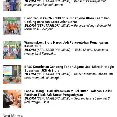
𝗕𝗟𝗢𝗥𝗔 (SEPUTARBLORA.MY.ID) — Kabar duka menyelimuti
calon jemaah haji Kabupaten...
Ulang Tahun ke-76 RSUD dr. R. Soetijono Blora Resmikan
Gedung Baru dan Acara Jalan Sehat
𝗕𝗟𝗢𝗥𝗔 (SEPUTARBLORA.MY.ID) — Perayaan ulang tahun ke-76
RSUD dr. R. Soetijono...
Wamenakes: Blora Harus Jadi Percontohan Penanganan
Kasus TBC
𝗕𝗟𝗢𝗥𝗔 (SEPUTARBLORA.MY.ID) — Wakil Menteri Kesehatan
(Wamenkes) Republik...
BPJS Kesehatan Gandeng Tokoh Agama Jadi Mitra Strategis
Sosialisasi JKN di Blora
𝗕𝗟𝗢𝗥𝗔 (SEPUTARBLORA.MY.ID) — BPJS Kesehatan Cabang Pati
terus memperkuat sinergi...
Lansia Hilang 5 Hari Ditemukan MD di Hutan Todanan, Polisi
Pastikan Tidak Ada Unsur Penganiayaan
𝗕𝗟𝗢𝗥𝗔 (SEPUTARBLORA.MY.ID) — Seorang lansia berinisial S
(89), warga Dukuh...
Next More »