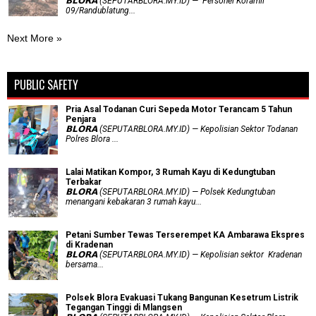
𝗕𝗟𝗢𝗥𝗔 (SEPUTARBLORA.MY.ID) — Personel Koramil
09/Randublatung...
Next More »
PUBLIC SAFETY
Pria Asal Todanan Curi Sepeda Motor Terancam 5 Tahun
Penjara
𝗕𝗟𝗢𝗥𝗔 (SEPUTARBLORA.MY.ID) — Kepolisian Sektor Todanan
Polres Blora ...
Lalai Matikan Kompor, 3 Rumah Kayu di Kedungtuban
Terbakar
𝗕𝗟𝗢𝗥𝗔 (SEPUTARBLORA.MY.ID) — Polsek Kedungtuban
menangani kebakaran 3 rumah kayu...
Petani Sumber Tewas Terserempet KA Ambarawa Ekspres
di Kradenan
𝗕𝗟𝗢𝗥𝗔 (SEPUTARBLORA.MY.ID) — Kepolisian sektor Kradenan
bersama...
Polsek Blora Evakuasi Tukang Bangunan Kesetrum Listrik
Tegangan Tinggi di Mlangsen