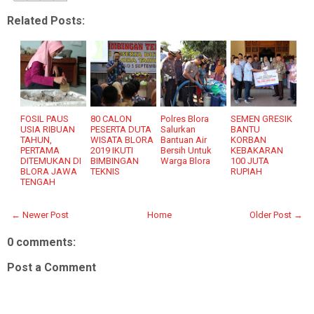
Related Posts:
FOSIL PAUS
80 CALON
Polres Blora
SEMEN GRESIK
USIA RIBUAN
PESERTA DUTA
Salurkan
BANTU
TAHUN,
WISATA BLORA
Bantuan Air
KORBAN
PERTAMA
2019 IKUTI
Bersih Untuk
KEBAKARAN
DITEMUKAN DI
BIMBINGAN
Warga Blora
100 JUTA
BLORA JAWA
TEKNIS
RUPIAH
TENGAH
← Newer Post
Home
Older Post →
0 comments:
Post a Comment