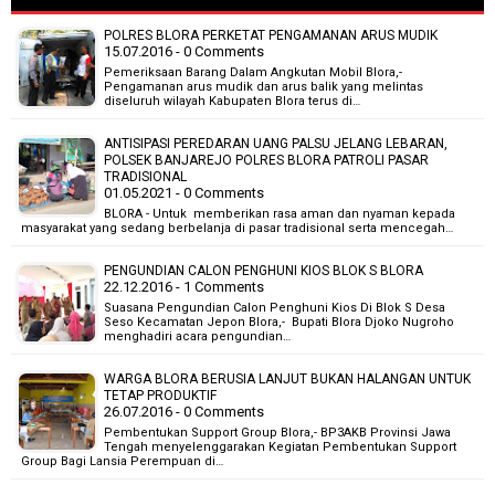
POLRES BLORA PERKETAT PENGAMANAN ARUS MUDIK
15.07.2016 - 0 Comments
Pemeriksaan Barang Dalam Angkutan Mobil Blora,-
Pengamanan arus mudik dan arus balik yang melintas
diseluruh wilayah Kabupaten Blora terus di…
ANTISIPASI PEREDARAN UANG PALSU JELANG LEBARAN,
POLSEK BANJAREJO POLRES BLORA PATROLI PASAR
TRADISIONAL
01.05.2021 - 0 Comments
BLORA - Untuk memberikan rasa aman dan nyaman kepada
masyarakat yang sedang berbelanja di pasar tradisional serta mencegah…
PENGUNDIAN CALON PENGHUNI KIOS BLOK S BLORA
22.12.2016 - 1 Comments
Suasana Pengundian Calon Penghuni Kios Di Blok S Desa
Seso Kecamatan Jepon Blora,- Bupati Blora Djoko Nugroho
menghadiri acara pengundian…
WARGA BLORA BERUSIA LANJUT BUKAN HALANGAN UNTUK
TETAP PRODUKTIF
26.07.2016 - 0 Comments
Pembentukan Support Group Blora,- BP3AKB Provinsi Jawa
Tengah menyelenggarakan Kegiatan Pembentukan Support
Group Bagi Lansia Perempuan di…