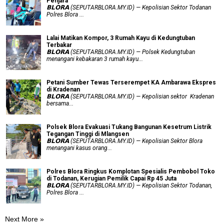
Penjara
𝗕𝗟𝗢𝗥𝗔 (SEPUTARBLORA.MY.ID) — Kepolisian Sektor Todanan
Polres Blora ...
Lalai Matikan Kompor, 3 Rumah Kayu di Kedungtuban
Terbakar
𝗕𝗟𝗢𝗥𝗔 (SEPUTARBLORA.MY.ID) — Polsek Kedungtuban
menangani kebakaran 3 rumah kayu...
Petani Sumber Tewas Terserempet KA Ambarawa Ekspres
di Kradenan
𝗕𝗟𝗢𝗥𝗔 (SEPUTARBLORA.MY.ID) — Kepolisian sektor Kradenan
bersama...
Polsek Blora Evakuasi Tukang Bangunan Kesetrum Listrik
Tegangan Tinggi di Mlangsen
𝗕𝗟𝗢𝗥𝗔 (SEPUTARBLORA.MY.ID) — Kepolisian Sektor Blora
menangani kasus orang...
Polres Blora Ringkus Komplotan Spesialis Pembobol Toko
di Todanan, Kerugian Pemilik Capai Rp 45 Juta
𝗕𝗟𝗢𝗥𝗔 (SEPUTARBLORA.MY.ID) — Kepolisian Sektor Todanan,
Polres Blora ...
Next More »