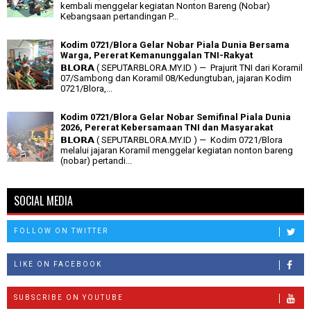
kembali menggelar kegiatan Nonton Bareng (Nobar)
Kebangsaan pertandingan P...
Kodim 0721/Blora Gelar Nobar Piala Dunia Bersama
Warga, Pererat Kemanunggalan TNI-Rakyat
𝗕𝗟𝗢𝗥𝗔 ( SEPUTARBLORA.MY.ID ) — Prajurit TNI dari Koramil
07/Sambong dan Koramil 08/Kedungtuban, jajaran Kodim
0721/Blora,...
Kodim 0721/Blora Gelar Nobar Semifinal Piala Dunia
2026, Pererat Kebersamaan TNI dan Masyarakat
𝗕𝗟𝗢𝗥𝗔 ( SEPUTARBLORA.MY.ID ) — Kodim 0721/Blora
melalui jajaran Koramil menggelar kegiatan nonton bareng
(nobar) pertandi...
SOCIAL MEDIA
FOLLOW ON TWITTER
LIKE ON FACEBOOK
SUBSCRIBE ON YOUTUBE