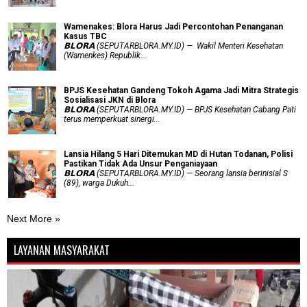
Wamenakes: Blora Harus Jadi Percontohan Penanganan
Kasus TBC
𝗕𝗟𝗢𝗥𝗔 (SEPUTARBLORA.MY.ID) — Wakil Menteri Kesehatan
(Wamenkes) Republik...
BPJS Kesehatan Gandeng Tokoh Agama Jadi Mitra Strategis
Sosialisasi JKN di Blora
𝗕𝗟𝗢𝗥𝗔 (SEPUTARBLORA.MY.ID) — BPJS Kesehatan Cabang Pati
terus memperkuat sinergi...
Lansia Hilang 5 Hari Ditemukan MD di Hutan Todanan, Polisi
Pastikan Tidak Ada Unsur Penganiayaan
𝗕𝗟𝗢𝗥𝗔 (SEPUTARBLORA.MY.ID) — Seorang lansia berinisial S
(89), warga Dukuh...
Next More »
LAYANAN MASYARAKAT