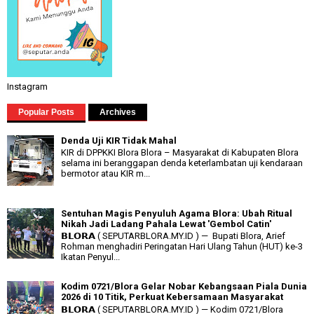
Instagram
Popular Posts
Archives
Denda Uji KIR Tidak Mahal
KIR di DPPKKI Blora Blora – Masyarakat di Kabupaten Blora
selama ini beranggapan denda keterlambatan uji kendaraan
bermotor atau KIR m...
Sentuhan Magis Penyuluh Agama Blora: Ubah Ritual
Nikah Jadi Ladang Pahala Lewat 'Gembol Catin'
𝗕𝗟𝗢𝗥𝗔 ( SEPUTARBLORA.MY.ID ) — Bupati Blora, Arief
Rohman menghadiri Peringatan Hari Ulang Tahun (HUT) ke-3
Ikatan Penyul...
Kodim 0721/Blora Gelar Nobar Kebangsaan Piala Dunia
2026 di 10 Titik, Perkuat Kebersamaan Masyarakat
𝗕𝗟𝗢𝗥𝗔 ( SEPUTARBLORA.MY.ID ) — Kodim 0721/Blora