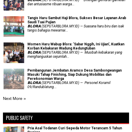
𝗕𝗟𝗢𝗥𝗔 (SEPUTARBLORA.MY.ID) — Ditengah gemuruh gamelan
dan antusiasme ribuan warga...
Tangis Haru Sambut Haji Blora, Sukses Besar Layanan Arab
Saudi Tuai Pujian
𝗕𝗟𝗢𝗥𝗔 (SEPUTARBLORA.MY.ID) — Suasana haru biru dan isak
tangis bahagia mewarnai...
Momen Haru Wabup Blora: ​'Sabar Nggih, Ini Ujian', Kuatkan
Korban Kebakaran Wadung Kedungtuban
𝗕𝗟𝗢𝗥𝗔 (SEPUTARBLORA.MY.ID) — Musibah kebakaran yang
menghanguskan sejumlah...
Pembangunan Jembatan Aramco Desa Sambongwangan
Masuki Tahap Finishing, Siap Dukung Mobilitas dan
Perekonomian Warga
𝗕𝗟𝗢𝗥𝗔 (SEPUTARBLORA.MY.ID) — Personel Koramil
09/Randublatung...
Next More »
PUBLIC SAFETY
Pria Asal Todanan Curi Sepeda Motor Terancam 5 Tahun