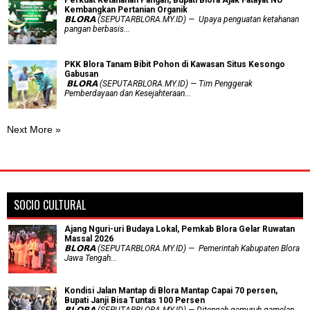
​Perkuat Ketahanan Pangan, Bupati Blora Ajak Fatayat NU
Kembangkan Pertanian Organik
𝗕𝗟𝗢𝗥𝗔 (SEPUTARBLORA.MY.ID) — Upaya penguatan ketahanan
pangan berbasis...
PKK Blora Tanam Bibit Pohon di Kawasan Situs Kesongo
Gabusan
‎ 𝗕𝗟𝗢𝗥𝗔 (SEPUTARBLORA.MY.ID) — Tim Penggerak
Pemberdayaan dan Kesejahteraan...
Next More »
SOCIO CULTURAL
Ajang Nguri-uri Budaya Lokal, Pemkab Blora Gelar Ruwatan
Massal 2026
𝗕𝗟𝗢𝗥𝗔 (SEPUTARBLORA.MY.ID) — Pemerintah Kabupaten Blora
Jawa Tengah...
Kondisi Jalan Mantap di Blora Mantap Capai 70 persen,
Bupati Janji Bisa Tuntas 100 Persen