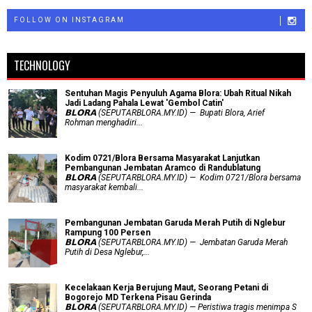
FOLLOW ON INSTAGRAM
TECHNOLOGY
Sentuhan Magis Penyuluh Agama Blora: Ubah Ritual Nikah
Jadi Ladang Pahala Lewat 'Gembol Catin'
𝗕𝗟𝗢𝗥𝗔 (SEPUTARBLORA.MY.ID) — Bupati Blora, Arief
Rohman menghadiri...
Kodim 0721/Blora Bersama Masyarakat Lanjutkan
Pembangunan Jembatan Aramco di Randublatung
𝗕𝗟𝗢𝗥𝗔 (SEPUTARBLORA.MY.ID) — Kodim 0721/Blora bersama
masyarakat kembali...
Pembangunan Jembatan Garuda Merah Putih di Nglebur
Rampung 100 Persen
𝗕𝗟𝗢𝗥𝗔 (SEPUTARBLORA.MY.ID) — Jembatan Garuda Merah
Putih di Desa Nglebur,...
Kecelakaan Kerja Berujung Maut, Seorang Petani di
Bogorejo MD Terkena Pisau Gerinda
𝗕𝗟𝗢𝗥𝗔 (SEPUTARBLORA.MY.ID) — Peristiwa tragis menimpa S