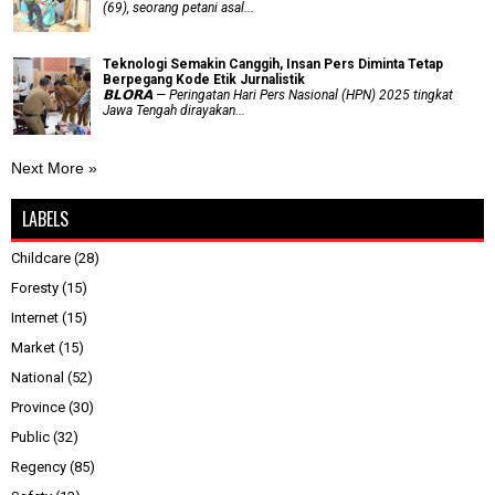
(69), seorang petani asal...
Teknologi Semakin Canggih, Insan Pers Diminta Tetap
Berpegang Kode Etik Jurnalistik
𝗕𝗟𝗢𝗥𝗔 — Peringatan Hari Pers Nasional (HPN) 2025 tingkat
Jawa Tengah dirayakan...
Next More »
LABELS
Childcare
(28)
Foresty
(15)
Internet
(15)
Market
(15)
National
(52)
Province
(30)
Public
(32)
Regency
(85)