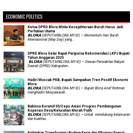
ECONOMIC POLITICS
Ketua DPRD Blora Minta Kesejahteraan Buruh Harus Jadi
Perhatian Utama
​𝗕𝗟𝗢𝗥𝗔 (SEPUTARBLORA.MY.ID) — Momentum Hari Buruh
Internasional (May Day) yang...
DPRD Blora Gelar Rapat Paripurna Rekomendasi LKPJ Bupati
Tahun Anggaran 2025
‎ 𝗕𝗟𝗢𝗥𝗔 (SEPUTARBLORA.MY.ID) — Dewan Perwakilan Rakyat
Daerah (DPRD) Kabupaten...
Hadiri Muscab PKB, Bupati Sampaikan Tren Positif Ekonomi
Blora
𝗕𝗟𝗢𝗥𝗔 (SEPUTARBLORA.MY.ID) — Bupati Blora Arief Rohman
menghadiri Musyawarah...
Babinsa Koramil 05/Cepu Awasi Progres Pembangunan
Koperasi Desa/Kelurahan Merah Putih
𝗕𝗟𝗢𝗥𝗔 (SEPUTARBLORA.MY.ID) — Untuk mendukung kelancaran
dan kualitas...
Kebijakan Transformasi Budaya Kerja dan Efisiensi Energi