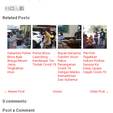
Related Posts:
Satlantas Polres
Polres Blora
Bupati Bersama
TNI-Polri
Blora Ajak
Launching
Dandim Vicon
Tegakkan
Warga Minum
Kendaraan Tim
Rakor
Hukum ProKes
Jamu,
Tindak Covid-19
Penanganan
Sampai Ke
Tingkatkan
Covid-19
Desa, Upaya
Imun
Dengan Menko
Cegah Covid-19
Kemaritiman
Dan Gubernur
← Newer Post
Home
Older Post →
0 comments:
Post a Comment