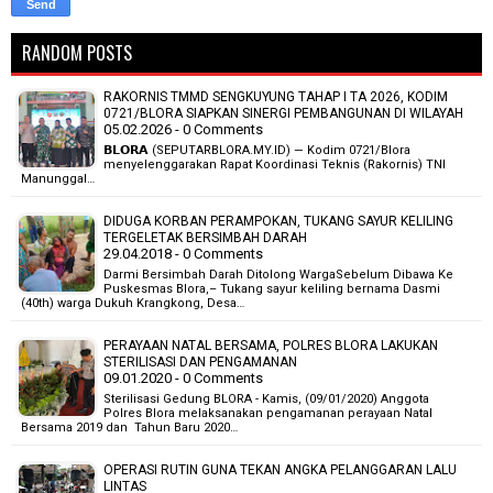
RANDOM POSTS
RAKORNIS TMMD SENGKUYUNG TAHAP I TA 2026, KODIM
0721/BLORA SIAPKAN SINERGI PEMBANGUNAN DI WILAYAH
05.02.2026 - 0 Comments
𝗕𝗟𝗢𝗥𝗔 (SEPUTARBLORA.MY.ID) — Kodim 0721/Blora
menyelenggarakan Rapat Koordinasi Teknis (Rakornis) TNI
Manunggal…
DIDUGA KORBAN PERAMPOKAN, TUKANG SAYUR KELILING
TERGELETAK BERSIMBAH DARAH
29.04.2018 - 0 Comments
Darmi Bersimbah Darah Ditolong WargaSebelum Dibawa Ke
Puskesmas Blora,– Tukang sayur keliling bernama Dasmi
(40th) warga Dukuh Krangkong, Desa…
PERAYAAN NATAL BERSAMA, POLRES BLORA LAKUKAN
STERILISASI DAN PENGAMANAN
09.01.2020 - 0 Comments
Sterilisasi Gedung BLORA - Kamis, (09/01/2020) Anggota
Polres Blora melaksanakan pengamanan perayaan Natal
Bersama 2019 dan Tahun Baru 2020…
OPERASI RUTIN GUNA TEKAN ANGKA PELANGGARAN LALU
LINTAS