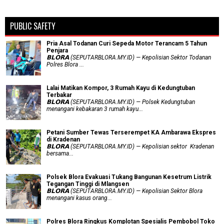
PUBLIC SAFETY
Pria Asal Todanan Curi Sepeda Motor Terancam 5 Tahun
Penjara
𝗕𝗟𝗢𝗥𝗔 (SEPUTARBLORA.MY.ID) — Kepolisian Sektor Todanan
Polres Blora ...
Lalai Matikan Kompor, 3 Rumah Kayu di Kedungtuban
Terbakar
𝗕𝗟𝗢𝗥𝗔 (SEPUTARBLORA.MY.ID) — Polsek Kedungtuban
menangani kebakaran 3 rumah kayu...
Petani Sumber Tewas Terserempet KA Ambarawa Ekspres
di Kradenan
𝗕𝗟𝗢𝗥𝗔 (SEPUTARBLORA.MY.ID) — Kepolisian sektor Kradenan
bersama...
Polsek Blora Evakuasi Tukang Bangunan Kesetrum Listrik
Tegangan Tinggi di Mlangsen
𝗕𝗟𝗢𝗥𝗔 (SEPUTARBLORA.MY.ID) — Kepolisian Sektor Blora
menangani kasus orang...
Polres Blora Ringkus Komplotan Spesialis Pembobol Toko