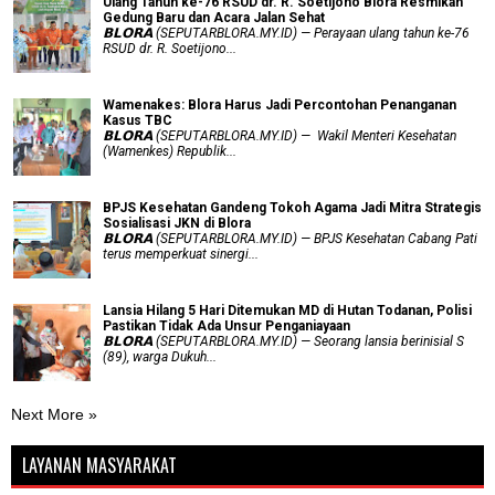
Ulang Tahun ke-76 RSUD dr. R. Soetijono Blora Resmikan
Gedung Baru dan Acara Jalan Sehat
𝗕𝗟𝗢𝗥𝗔 (SEPUTARBLORA.MY.ID) — Perayaan ulang tahun ke-76
RSUD dr. R. Soetijono...
Wamenakes: Blora Harus Jadi Percontohan Penanganan
Kasus TBC
𝗕𝗟𝗢𝗥𝗔 (SEPUTARBLORA.MY.ID) — Wakil Menteri Kesehatan
(Wamenkes) Republik...
BPJS Kesehatan Gandeng Tokoh Agama Jadi Mitra Strategis
Sosialisasi JKN di Blora
𝗕𝗟𝗢𝗥𝗔 (SEPUTARBLORA.MY.ID) — BPJS Kesehatan Cabang Pati
terus memperkuat sinergi...
Lansia Hilang 5 Hari Ditemukan MD di Hutan Todanan, Polisi
Pastikan Tidak Ada Unsur Penganiayaan
𝗕𝗟𝗢𝗥𝗔 (SEPUTARBLORA.MY.ID) — Seorang lansia berinisial S
(89), warga Dukuh...
Next More »
LAYANAN MASYARAKAT