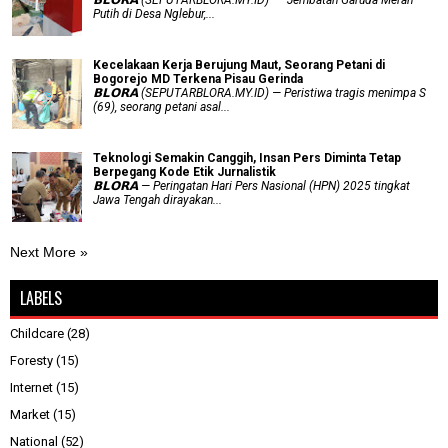
𝗕𝗟𝗢𝗥𝗔 (SEPUTARBLORA.MY.ID) — Jembatan Garuda Merah
Putih di Desa Nglebur,...
Kecelakaan Kerja Berujung Maut, Seorang Petani di
Bogorejo MD Terkena Pisau Gerinda
𝗕𝗟𝗢𝗥𝗔 (SEPUTARBLORA.MY.ID) — Peristiwa tragis menimpa S
(69), seorang petani asal...
Teknologi Semakin Canggih, Insan Pers Diminta Tetap
Berpegang Kode Etik Jurnalistik
𝗕𝗟𝗢𝗥𝗔 — Peringatan Hari Pers Nasional (HPN) 2025 tingkat
Jawa Tengah dirayakan...
Next More »
LABELS
Childcare
(28)
Foresty
(15)
Internet
(15)
Market
(15)
National
(52)