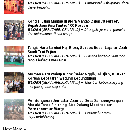
𝗕𝗟𝗢𝗥𝗔 (SEPUTARBLORA.MY.ID) — Pemerintah Kabupaten Blora
Jawa Tengah...
Kondisi Jalan Mantap di Blora Mantap Capai 70 persen,
Bupati Janji Bisa Tuntas 100 Persen
𝗕𝗟𝗢𝗥𝗔 (SEPUTARBLORA.MY.ID) — Ditengah gemuruh gamelan
dan antusiasme ribuan warga...
Tangis Haru Sambut Haji Blora, Sukses Besar Layanan Arab
Saudi Tuai Pujian
𝗕𝗟𝗢𝗥𝗔 (SEPUTARBLORA.MY.ID) — Suasana haru biru dan isak
tangis bahagia mewarnai...
Momen Haru Wabup Blora: ​'Sabar Nggih, Ini Ujian', Kuatkan
Korban Kebakaran Wadung Kedungtuban
𝗕𝗟𝗢𝗥𝗔 (SEPUTARBLORA.MY.ID) — Musibah kebakaran yang
menghanguskan sejumlah...
Pembangunan Jembatan Aramco Desa Sambongwangan
Masuki Tahap Finishing, Siap Dukung Mobilitas dan
Perekonomian Warga
𝗕𝗟𝗢𝗥𝗔 (SEPUTARBLORA.MY.ID) — Personel Koramil
09/Randublatung...
Next More »