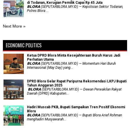
di Todanan, Kerugian Pemilik Capai Rp 45 Juta
𝗕𝗟𝗢𝗥𝗔 (SEPUTARBLORA.MY.ID) — Kepolisian Sektor Todanan,
Polres Blora ...
Next More »
ECONOMIC POLITICS
Ketua DPRD Blora Minta Kesejahteraan Buruh Harus Jadi
Perhatian Utama
​𝗕𝗟𝗢𝗥𝗔 (SEPUTARBLORA.MY.ID) — Momentum Hari Buruh
Internasional (May Day) yang...
DPRD Blora Gelar Rapat Paripurna Rekomendasi LKPJ Bupati
Tahun Anggaran 2025
‎ 𝗕𝗟𝗢𝗥𝗔 (SEPUTARBLORA.MY.ID) — Dewan Perwakilan Rakyat
Daerah (DPRD) Kabupaten...
Hadiri Muscab PKB, Bupati Sampaikan Tren Positif Ekonomi
Blora
𝗕𝗟𝗢𝗥𝗔 (SEPUTARBLORA.MY.ID) — Bupati Blora Arief Rohman
menghadiri Musyawarah...