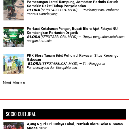
Pemasangan Lantai Rampung, Jembatan Perintis Garuda
Semakin Dekati Tahap Penyelesaian
𝗕𝗟𝗢𝗥𝗔 (SEPUTARBLORA.MY.ID) — Pembangunan Jembatan
Perintis Garuda yang...
​Perkuat Ketahanan Pangan, Bupati Blora Ajak Fatayat NU
Kembangkan Pertanian Organik
𝗕𝗟𝗢𝗥𝗔 (SEPUTARBLORA.MY.ID) — Upaya penguatan ketahanan
pangan berbasis...
PKK Blora Tanam Bibit Pohon di Kawasan Situs Kesongo
Gabusan
‎ 𝗕𝗟𝗢𝗥𝗔 (SEPUTARBLORA.MY.ID) — Tim Penggerak
Pemberdayaan dan Kesejahteraan...
Next More »
SOCIO CULTURAL
Ajang Nguri-uri Budaya Lokal, Pemkab Blora Gelar Ruwatan
Massal 2026