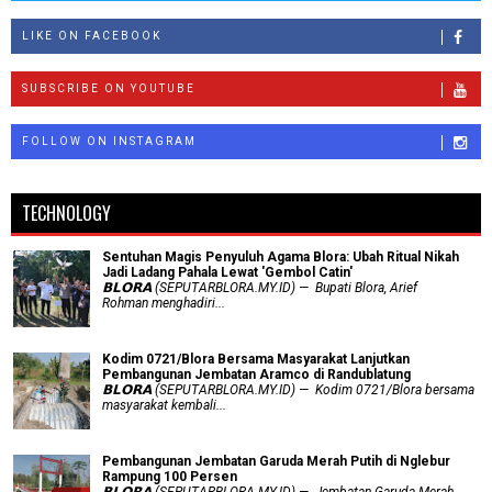
LIKE ON FACEBOOK
SUBSCRIBE ON YOUTUBE
FOLLOW ON INSTAGRAM
TECHNOLOGY
Sentuhan Magis Penyuluh Agama Blora: Ubah Ritual Nikah
Jadi Ladang Pahala Lewat 'Gembol Catin'
𝗕𝗟𝗢𝗥𝗔 (SEPUTARBLORA.MY.ID) — Bupati Blora, Arief
Rohman menghadiri...
Kodim 0721/Blora Bersama Masyarakat Lanjutkan
Pembangunan Jembatan Aramco di Randublatung
𝗕𝗟𝗢𝗥𝗔 (SEPUTARBLORA.MY.ID) — Kodim 0721/Blora bersama
masyarakat kembali...
Pembangunan Jembatan Garuda Merah Putih di Nglebur
Rampung 100 Persen