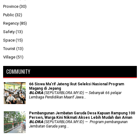
Province
(30)
Public
(32)
Regency
(85)
Safety
(13)
Space
(15)
Tourist
(13)
Village
(51)
COMMUNITY
66 Siswa Ma’rif Jateng Ikut Seleksi Nasional Program
Magang di Jepang
𝗕𝗟𝗢𝗥𝗔 (SEPUTARBLORA.MY.ID) — Sebanyak 66 pelajar
Lembaga Pendidikan Maarif Jawa...
Pembangunan Jembatan Garuda Desa Kapuan Rampung 100
Persen, Warga Kini Nikmati Akses Lebih Mudah dan Aman
𝗕𝗟𝗢𝗥𝗔 (SEPUTARBLORA.MY.ID) — Program pembangunan
Jembatan Garuda yang...