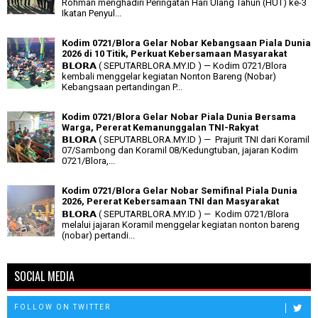
Rohman menghadiri Peringatan Hari Ulang Tahun (HUT) ke-3
Ikatan Penyul...
Kodim 0721/Blora Gelar Nobar Kebangsaan Piala Dunia
2026 di 10 Titik, Perkuat Kebersamaan Masyarakat
𝗕𝗟𝗢𝗥𝗔 ( SEPUTARBLORA.MY.ID ) — Kodim 0721/Blora
kembali menggelar kegiatan Nonton Bareng (Nobar)
Kebangsaan pertandingan P...
Kodim 0721/Blora Gelar Nobar Piala Dunia Bersama
Warga, Pererat Kemanunggalan TNI-Rakyat
𝗕𝗟𝗢𝗥𝗔 ( SEPUTARBLORA.MY.ID ) — Prajurit TNI dari Koramil
07/Sambong dan Koramil 08/Kedungtuban, jajaran Kodim
0721/Blora,...
Kodim 0721/Blora Gelar Nobar Semifinal Piala Dunia
2026, Pererat Kebersamaan TNI dan Masyarakat
𝗕𝗟𝗢𝗥𝗔 ( SEPUTARBLORA.MY.ID ) — Kodim 0721/Blora
melalui jajaran Koramil menggelar kegiatan nonton bareng
(nobar) pertandi...
SOCIAL MEDIA
FOLLOW ON TWITTER