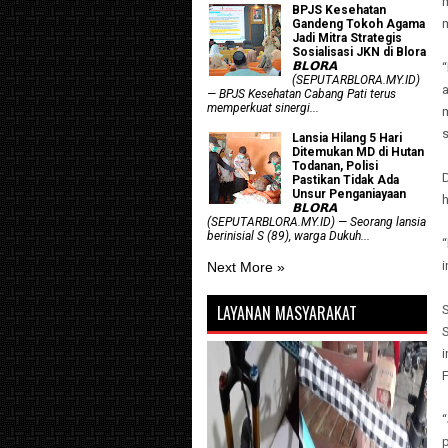
BPJS Kesehatan
m
Gandeng Tokoh Agama
Jadi Mitra Strategis
Sosialisasi JKN di Blora
𝗕𝗟𝗢𝗥𝗔
“
(SEPUTARBLORA.MY.ID)
— BPJS Kesehatan Cabang Pati terus
memperkuat sinergi...
s
Lansia Hilang 5 Hari
Ditemukan MD di Hutan
Todanan, Polisi
D
Pastikan Tidak Ada
Unsur Penganiayaan
h
𝗕𝗟𝗢𝗥𝗔
(SEPUTARBLORA.MY.ID) — Seorang lansia
berinisial S (89), warga Dukuh...
“
i
Next More »
LAYANAN MASYARAKAT
S
F
p