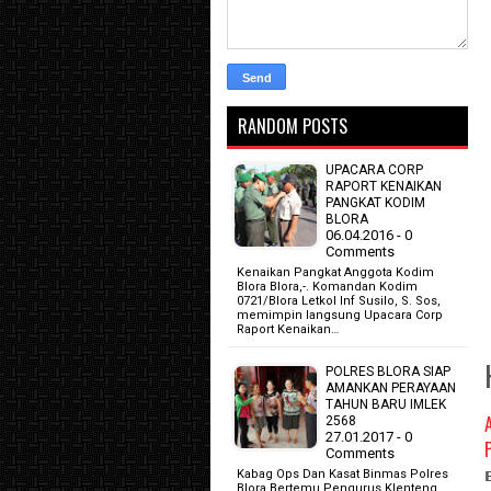
RANDOM POSTS
UPACARA CORP
RAPORT KENAIKAN
PANGKAT KODIM
BLORA
06.04.2016 - 0
Comments
Kenaikan Pangkat Anggota Kodim
Blora Blora,-. Komandan Kodim
0721/Blora Letkol Inf Susilo, S. Sos,
memimpin langsung Upacara Corp
Raport Kenaikan…
POLRES BLORA SIAP
AMANKAN PERAYAAN
TAHUN BARU IMLEK
2568
27.01.2017 - 0
Comments
Kabag Ops Dan Kasat Binmas Polres
Blora Bertemu Pengurus Klenteng