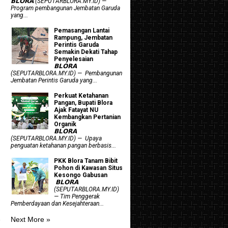
𝗕𝗟𝗢𝗥𝗔 (SEPUTARBLORA.MY.ID) —
Program pembangunan Jembatan Garuda
yang...
Pemasangan Lantai
Rampung, Jembatan
Perintis Garuda
Semakin Dekati Tahap
Penyelesaian
𝗕𝗟𝗢𝗥𝗔
(SEPUTARBLORA.MY.ID) — Pembangunan
Jembatan Perintis Garuda yang...
​Perkuat Ketahanan
Pangan, Bupati Blora
Ajak Fatayat NU
Kembangkan Pertanian
Organik
𝗕𝗟𝗢𝗥𝗔
(SEPUTARBLORA.MY.ID) — Upaya
penguatan ketahanan pangan berbasis...
PKK Blora Tanam Bibit
Pohon di Kawasan Situs
Kesongo Gabusan
‎ 𝗕𝗟𝗢𝗥𝗔
(SEPUTARBLORA.MY.ID)
— Tim Penggerak
Pemberdayaan dan Kesejahteraan...
Next More »