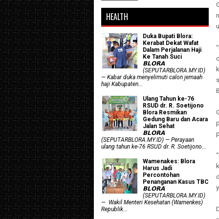
HEALTH
u
Duka Bupati Blora:
Kerabat Dekat Wafat
Dalam Perjalanan Haji
Ke Tanah Suci
𝗕𝗟𝗢𝗥𝗔
(SEPUTARBLORA.MY.ID)
— Kabar duka menyelimuti calon jemaah
s
haji Kabupaten...
Ulang Tahun ke-76
RSUD dr. R. Soetijono
Blora Resmikan
Gedung Baru dan Acara
Jalan Sehat
𝗕𝗟𝗢𝗥𝗔
(SEPUTARBLORA.MY.ID) — Perayaan
ulang tahun ke-76 RSUD dr. R. Soetijono...
“
Wamenakes: Blora
k
Harus Jadi
Percontohan
Penanganan Kasus TBC
y
𝗕𝗟𝗢𝗥𝗔
(SEPUTARBLORA.MY.ID)
— Wakil Menteri Kesehatan (Wamenkes)
Republik...