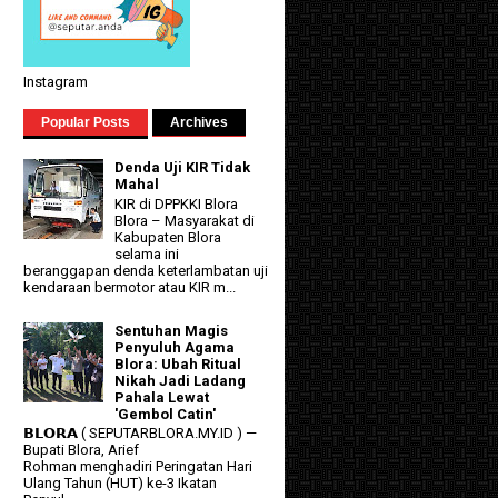
Instagram
Popular Posts
Archives
Denda Uji KIR Tidak
Mahal
KIR di DPPKKI Blora
Blora – Masyarakat di
Kabupaten Blora
selama ini
beranggapan denda keterlambatan uji
kendaraan bermotor atau KIR m...
Sentuhan Magis
Penyuluh Agama
Blora: Ubah Ritual
Nikah Jadi Ladang
Pahala Lewat
'Gembol Catin'
𝗕𝗟𝗢𝗥𝗔 ( SEPUTARBLORA.MY.ID ) —
Bupati Blora, Arief
Rohman menghadiri Peringatan Hari
Ulang Tahun (HUT) ke-3 Ikatan