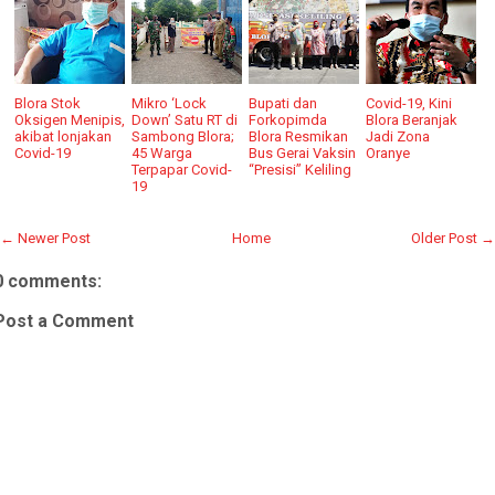
Blora Stok
Mikro ‘Lock
Bupati dan
Covid-19, Kini
Oksigen Menipis,
Down’ Satu RT di
Forkopimda
Blora Beranjak
akibat lonjakan
Sambong Blora;
Blora Resmikan
Jadi Zona
Covid-19
45 Warga
Bus Gerai Vaksin
Oranye
Terpapar Covid-
“Presisi” Keliling
19
← Newer Post
Home
Older Post →
0 comments:
Post a Comment