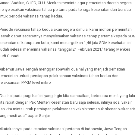
Gunadi Sadikin, CHFC, CLU. Menkes meminta agar pemerintah daerah segera
menyelesaikan vaksinasi tahap pertama pada tenaga kesehatan dan bersiap
ntuk periode vaksinasi tahap kedua.
“Periode vaksinasi tahap kedua akan segera dimulai kami mohon pemerintah
daerah dapat secepatnya menyelesaikan vaksinasi tahap pertama kepada SD
kesehatan di kabupaten kota, kami menargetkan 1,46 juta SDM kesehatan ini
udah selesai menerima vaksinasi tanggal 21 Februari 2021,” terang Menkes
Budi Gunadi
Gubernur Jawa Tengah menggarisbawahi dua hal yang menjadi perhatian
pemerintah terkait persiapan pelaksanaan vaksinasi tahap kedua dan
pelaksanaan PPKM level mikro
Dua hal pada pagi hari ini yang ingin kita sampaikan, beberapa menit yang lalu
ita rapat dengan Pak Menteri Kesehatan baru saja selesai, intinya soal vaksin
dan kita minta untuk persiapan pelaksanaan vaksin termasuk skenario-skenari
ang mesti ada,’’ papar Ganjar
Dikatakannya, pada capaian vaksinasi pertama di Indonesia, Jawa Tengah