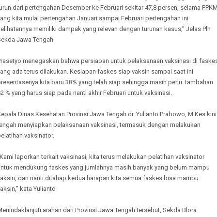
urun dari pertengahan Desember ke Februari sekitar 47,8 persen, selama PPK
ang kita mulai pertengahan Januari sampai Februari pertengahan ini
elihatannya memiliki dampak yang relevan dengan turunan kasus,’’ Jelas Plh
Sekda Jawa Tengah
Prasetyo menegaskan bahwa persiapan untuk pelaksanaan vaksinasi di faske
ang ada terus dilakukan. Kesiapan faskes siap vaksin sampai saat ini
presentasenya kita baru 38% yang telah siap sehingga masih perlu tambahan
2 % yang harus siap pada nanti akhir Februari untuk vaksinasi.
epala Dinas Kesehatan Provinsi Jawa Tengah dr. Yulianto Prabowo, M.Kes kini
tengah menyiapkan pelaksanaan vaksinasi, termasuk dengan melakukan
elatihan vaksinator.
Kami laporkan terkait vaksinasi, kita terus melakukan pelatihan vaksinator
untuk mendukung faskes yang jumlahnya masih banyak yang belum mampu
vaksin, dan nanti ditahap kedua harapan kita semua faskes bisa mampu
aksin,’’ kata Yulianto
enindaklanjuti arahan dari Provinsi Jawa Tengah tersebut, Sekda Blora