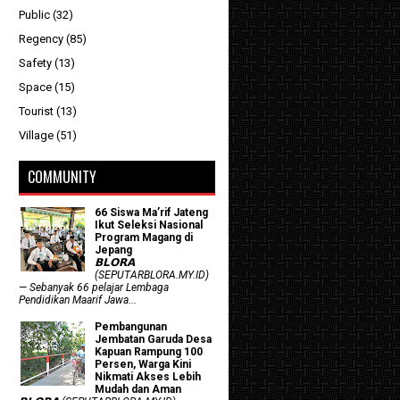
Public
(32)
Regency
(85)
Safety
(13)
Space
(15)
Tourist
(13)
Village
(51)
COMMUNITY
66 Siswa Ma’rif Jateng
Ikut Seleksi Nasional
Program Magang di
Jepang
𝗕𝗟𝗢𝗥𝗔
(SEPUTARBLORA.MY.ID)
— Sebanyak 66 pelajar Lembaga
Pendidikan Maarif Jawa...
Pembangunan
Jembatan Garuda Desa
Kapuan Rampung 100
Persen, Warga Kini
Nikmati Akses Lebih
Mudah dan Aman