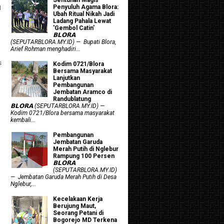
Penyuluh Agama Blora:
M
Ubah Ritual Nikah Jadi
Ladang Pahala Lewat
'Gembol Catin'
𝗕𝗟𝗢𝗥𝗔
(SEPUTARBLORA.MY.ID) — Bupati Blora,
Arief Rohman menghadiri...
s
Kodim 0721/Blora
Bersama Masyarakat
Lanjutkan
Pembangunan
Jembatan Aramco di
Randublatung
𝗕𝗟𝗢𝗥𝗔 (SEPUTARBLORA.MY.ID) —
Kodim 0721/Blora bersama masyarakat
kembali...
Pembangunan
Jembatan Garuda
Merah Putih di Nglebur
Rampung 100 Persen
𝗕𝗟𝗢𝗥𝗔
(SEPUTARBLORA.MY.ID)
— Jembatan Garuda Merah Putih di Desa
Nglebur,...
Kecelakaan Kerja
Berujung Maut,
Seorang Petani di
Bogorejo MD Terkena