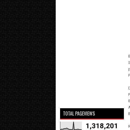
S
P
B
TOTAL PAGEVIEWS
B
1,318,201
R