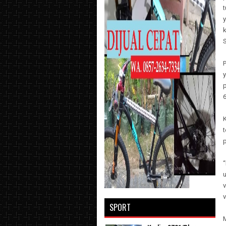
t
y
k
y
6
K
p
“
v
SPORT
M