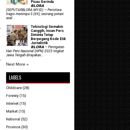
Pisau Gerinda
𝗕𝗟𝗢𝗥𝗔
(SEPUTARBLORA.MY.ID) — Peristiwa
tragis menimpa S (69), seorang petani
asal...
Teknologi Semakin
a
Canggih, Insan Pers
Diminta Tetap
Berpegang Kode Etik
Jurnalistik
n
𝗕𝗟𝗢𝗥𝗔 — Peringatan
Hari Pers Nasional (HPN) 2025 tingkat
Jawa Tengah dirayakan...
a
Next More »
LABELS
Childcare
(28)
Foresty
(15)
Internet
(15)
Market
(15)
National
(52)
Province
(30)