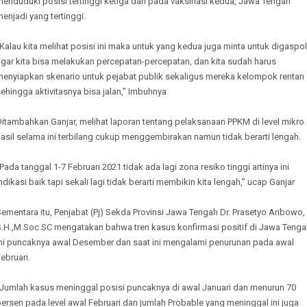
menduduki posisi tertinggi ketiga dan pada vaksinasi kedua, Jawa Tengah
enjadi yang tertinggi.
Kalau kita melihat posisi ini maka untuk yang kedua juga minta untuk digaspol
agar kita bisa melakukan percepatan-percepatan, dan kita sudah harus
menyiapkan skenario untuk pejabat publik sekaligus mereka kelompok rentan
ehingga aktivitasnya bisa jalan,’’ Imbuhnya
itambahkan Ganjar, melihat laporan tentang pelaksanaan PPKM di level mikro
asil selama ini terbilang cukup menggembirakan namun tidak berarti lengah.
Pada tanggal 1-7 Februari 2021 tidak ada lagi zona resiko tinggi artinya ini
ndikasi baik tapi sekali lagi tidak berarti membikin kita lengah,’’ ucap Ganjar
ementara itu, Penjabat (Pj) Sekda Provinsi Jawa Tengah Dr. Prasetyo Aribowo,
S.H.,M.Soc.SC mengatakan bahwa tren kasus konfirmasi positif di Jawa Tenga
ini puncaknya awal Desember dan saat ini mengalami penurunan pada awal
ebruari.
“Jumlah kasus meninggal posisi puncaknya di awal Januari dan menurun 70
ersen pada level awal Februari dan jumlah Probable yang meninggal ini juga