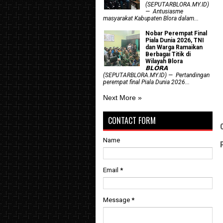
(SEPUTARBLORA.MY.ID)
— Antusiasme
masyarakat Kabupaten Blora dalam...
Nobar Perempat Final
Piala Dunia 2026, TNI
dan Warga Ramaikan
Berbagai Titik di
Wilayah Blora
𝗕𝗟𝗢𝗥𝗔
(SEPUTARBLORA.MY.ID) — Pertandingan
perempat final Piala Dunia 2026...
Next More »
CONTACT FORM
Name
Email
*
Message
*