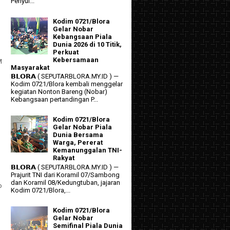
Penyul...
Kodim 0721/Blora
Gelar Nobar
Kebangsaan Piala
Dunia 2026 di 10 Titik,
Perkuat
Kebersamaan
M
Masyarakat
𝗕𝗟𝗢𝗥𝗔 ( SEPUTARBLORA.MY.ID ) —
Kodim 0721/Blora kembali menggelar
kegiatan Nonton Bareng (Nobar)
Kebangsaan pertandingan P...
Kodim 0721/Blora
Gelar Nobar Piala
Dunia Bersama
Warga, Pererat
Kemanunggalan TNI-
Rakyat
𝗕𝗟𝗢𝗥𝗔 ( SEPUTARBLORA.MY.ID ) —
Prajurit TNI dari Koramil 07/Sambong
dan Koramil 08/Kedungtuban, jajaran
o
Kodim 0721/Blora,...
Kodim 0721/Blora
Gelar Nobar
Semifinal Piala Dunia