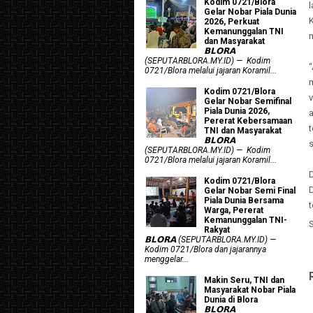
Kodim 0721/Blora
Gelar Nobar Piala Dunia
2026, Perkuat
Kemanunggalan TNI
dan Masyarakat
𝗕𝗟𝗢𝗥𝗔
(SEPUTARBLORA.MY.ID) — Kodim
“
0721/Blora melalui jajaran Koramil...
Kodim 0721/Blora
v
Gelar Nobar Semifinal
Piala Dunia 2026,
Pererat Kebersamaan
t
TNI dan Masyarakat
𝗕𝗟𝗢𝗥𝗔
(SEPUTARBLORA.MY.ID) — Kodim
0721/Blora melalui jajaran Koramil...
Kodim 0721/Blora
Gelar Nobar Semi Final
Piala Dunia Bersama
Warga, Pererat
Kemanunggalan TNI-
Rakyat
𝗕𝗟𝗢𝗥𝗔 (SEPUTARBLORA.MY.ID) —
Kodim 0721/Blora dan jajarannya
menggelar...
Makin Seru, TNI dan
Masyarakat Nobar Piala
Dunia di Blora
𝗕𝗟𝗢𝗥𝗔