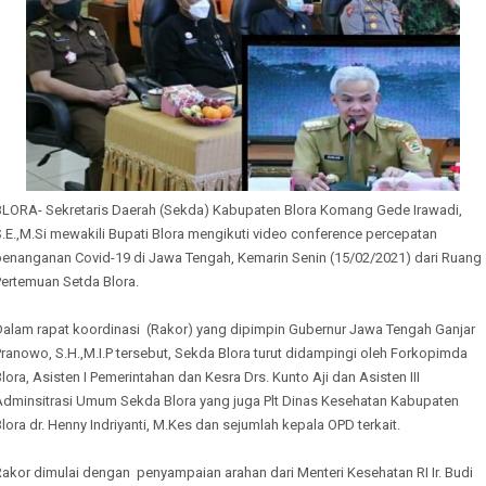
BLORA- Sekretaris Daerah (Sekda) Kabupaten Blora Komang Gede Irawadi,
.E.,M.Si mewakili Bupati Blora mengikuti video conference percepatan
penanganan Covid-19 di Jawa Tengah, Kemarin Senin (15/02/2021) dari Ruang
Pertemuan Setda Blora.
Dalam rapat koordinasi (Rakor) yang dipimpin Gubernur Jawa Tengah Ganjar
ranowo, S.H.,M.I.P tersebut, Sekda Blora turut didampingi oleh Forkopimda
lora, Asisten I Pemerintahan dan Kesra Drs. Kunto Aji dan Asisten III
Adminsitrasi Umum Sekda Blora yang juga Plt Dinas Kesehatan Kabupaten
lora dr. Henny Indriyanti, M.Kes dan sejumlah kepala OPD terkait.
akor dimulai dengan penyampaian arahan dari Menteri Kesehatan RI Ir. Budi