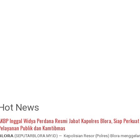
Hot News
AKBP Inggal Widya Perdana Resmi Jabat Kapolres Blora, Siap Perkuat
Pelayanan Publik dan Kamtibmas
𝗕𝗟𝗢𝗥𝗔 (SEPUTARBLORA.MY.ID) — Kepolisian Resor (Polres) Blora menggelar