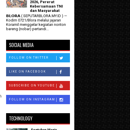
2026, Pererat
Kebersamaan TNI
dan Masyarakat
𝗕𝗟𝗢𝗥𝗔 ( SEPUTARBLORA.MY.ID ) —
Kodim 0721/Blora melalui jajaran
Koramil menggelar kegiatan nonton
bareng (nobar) pertandi...
SOCIAL MEDIA
FOLLOW ON TWITTER
LIKE ON FACEBOOK
SUBSCRIBE ON YOUTUBE
h
FOLLOW ON INSTAGRAM
TECHNOLOGY
Sentuhan Magis