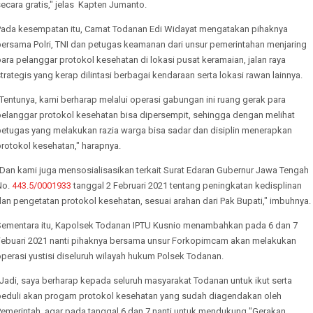
ecara gratis," jelas Kapten Jumanto.
Pada kesempatan itu, Camat Todanan Edi Widayat mengatakan pihaknya
bersama Polri, TNI dan petugas keamanan dari unsur pemerintahan menjaring
ara pelanggar protokol kesehatan di lokasi pusat keramaian, jalan raya
trategis yang kerap dilintasi berbagai kendaraan serta lokasi rawan lainnya.
Tentunya, kami berharap melalui operasi gabungan ini ruang gerak para
pelanggar protokol kesehatan bisa dipersempit, sehingga dengan melihat
petugas yang melakukan razia warga bisa sadar dan disiplin menerapkan
rotokol kesehatan," harapnya.
"Dan kami juga mensosialisasikan terkait Surat Edaran Gubernur Jawa Tengah
No.
443.5/0001933
tanggal 2 Februari 2021 tentang peningkatan kedisplinan
an pengetatan protokol kesehatan, sesuai arahan dari Pak Bupati," imbuhnya.
Sementara itu, Kapolsek Todanan IPTU Kusnio menambahkan pada 6 dan 7
Febuari 2021 nanti pihaknya bersama unsur Forkopimcam akan melakukan
perasi yustisi diseluruh wilayah hukum Polsek Todanan.
Jadi, saya berharap kepada seluruh masyarakat Todanan untuk ikut serta
peduli akan progam protokol kesehatan yang sudah diagendakan oleh
Pemerintah, agar pada tanggal 6 dan 7 nanti untuk mendukung "Gerakan