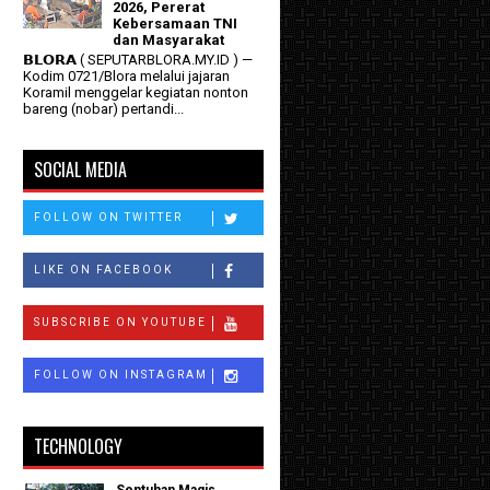
2026, Pererat
Kebersamaan TNI
dan Masyarakat
𝗕𝗟𝗢𝗥𝗔 ( SEPUTARBLORA.MY.ID ) —
Kodim 0721/Blora melalui jajaran
Koramil menggelar kegiatan nonton
bareng (nobar) pertandi...
SOCIAL MEDIA
FOLLOW ON TWITTER
LIKE ON FACEBOOK
SUBSCRIBE ON YOUTUBE
FOLLOW ON INSTAGRAM
TECHNOLOGY
Sentuhan Magis