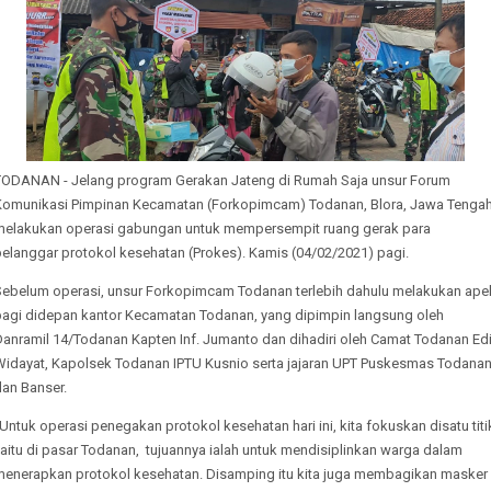
TODANAN - Jelang program Gerakan Jateng di Rumah Saja unsur Forum
Komunikasi Pimpinan Kecamatan (Forkopimcam) Todanan, Blora, Jawa Tengah
melakukan operasi gabungan untuk mempersempit ruang gerak para
pelanggar protokol kesehatan (Prokes). Kamis (04/02/2021) pagi.
Sebelum operasi, unsur Forkopimcam Todanan terlebih dahulu melakukan ape
pagi didepan kantor Kecamatan Todanan, yang dipimpin langsung oleh
Danramil 14/Todanan Kapten Inf. Jumanto dan dihadiri oleh Camat Todanan Ed
Widayat, Kapolsek Todanan IPTU Kusnio serta jajaran UPT Puskesmas Todana
dan Banser.
Untuk operasi penegakan protokol kesehatan hari ini, kita fokuskan disatu titi
aitu di pasar Todanan, tujuannya ialah untuk mendisiplinkan warga dalam
menerapkan protokol kesehatan. Disamping itu kita juga membagikan masker