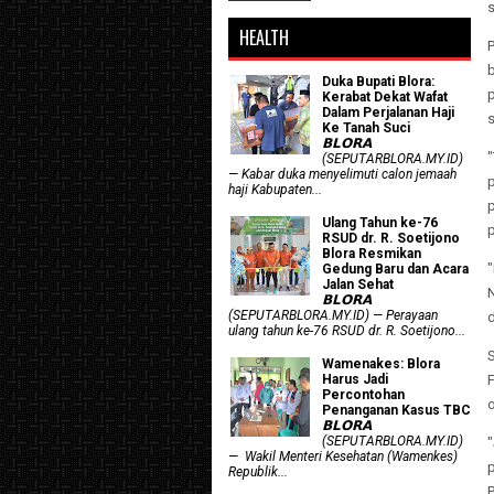
s
HEALTH
Duka Bupati Blora:
p
Kerabat Dekat Wafat
Dalam Perjalanan Haji
s
Ke Tanah Suci
𝗕𝗟𝗢𝗥𝗔
"
(SEPUTARBLORA.MY.ID)
— Kabar duka menyelimuti calon jemaah
haji Kabupaten...
Ulang Tahun ke-76
p
RSUD dr. R. Soetijono
Blora Resmikan
Gedung Baru dan Acara
Jalan Sehat
𝗕𝗟𝗢𝗥𝗔
(SEPUTARBLORA.MY.ID) — Perayaan
d
ulang tahun ke-76 RSUD dr. R. Soetijono...
Wamenakes: Blora
Harus Jadi
Percontohan
o
Penanganan Kasus TBC
𝗕𝗟𝗢𝗥𝗔
(SEPUTARBLORA.MY.ID)
"
— Wakil Menteri Kesehatan (Wamenkes)
Republik...