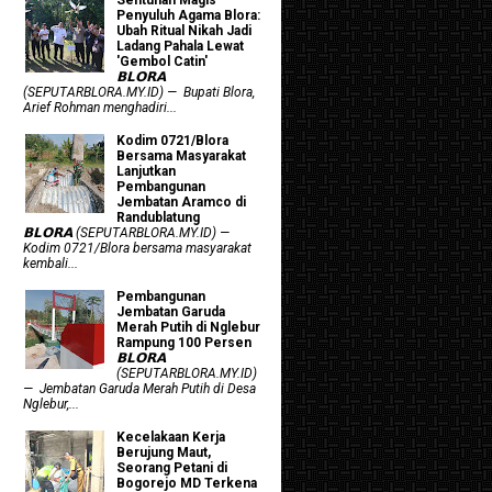
Penyuluh Agama Blora:
Ubah Ritual Nikah Jadi
Ladang Pahala Lewat
'Gembol Catin'
𝗕𝗟𝗢𝗥𝗔
(SEPUTARBLORA.MY.ID) — Bupati Blora,
Arief Rohman menghadiri...
Kodim 0721/Blora
Bersama Masyarakat
Lanjutkan
Pembangunan
Jembatan Aramco di
Randublatung
𝗕𝗟𝗢𝗥𝗔 (SEPUTARBLORA.MY.ID) —
Kodim 0721/Blora bersama masyarakat
kembali...
Pembangunan
Jembatan Garuda
Merah Putih di Nglebur
Rampung 100 Persen
𝗕𝗟𝗢𝗥𝗔
(SEPUTARBLORA.MY.ID)
— Jembatan Garuda Merah Putih di Desa
Nglebur,...
Kecelakaan Kerja
Berujung Maut,
Seorang Petani di
Bogorejo MD Terkena