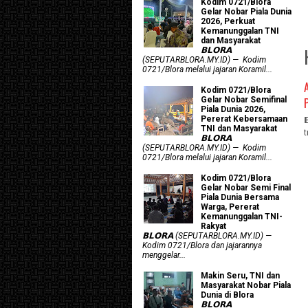
Kodim 0721/Blora
Gelar Nobar Piala Dunia
2026, Perkuat
Kemanunggalan TNI
dan Masyarakat
𝗕𝗟𝗢𝗥𝗔
(SEPUTARBLORA.MY.ID) — Kodim
0721/Blora melalui jajaran Koramil...
Kodim 0721/Blora
Gelar Nobar Semifinal
Piala Dunia 2026,
Pererat Kebersamaan
TNI dan Masyarakat
𝗕𝗟𝗢𝗥𝗔
(SEPUTARBLORA.MY.ID) — Kodim
0721/Blora melalui jajaran Koramil...
Kodim 0721/Blora
Gelar Nobar Semi Final
Piala Dunia Bersama
Warga, Pererat
Kemanunggalan TNI-
Rakyat
𝗕𝗟𝗢𝗥𝗔 (SEPUTARBLORA.MY.ID) —
Kodim 0721/Blora dan jajarannya
menggelar...
Makin Seru, TNI dan
Masyarakat Nobar Piala
Dunia di Blora
𝗕𝗟𝗢𝗥𝗔