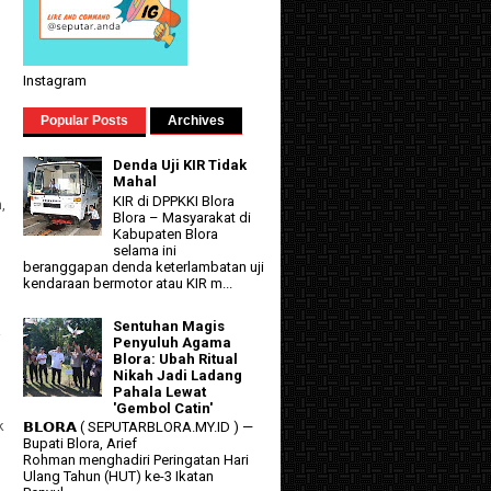
Instagram
Popular Posts
Archives
Denda Uji KIR Tidak
Mahal
KIR di DPPKKI Blora
,
Blora – Masyarakat di
Kabupaten Blora
selama ini
beranggapan denda keterlambatan uji
kendaraan bermotor atau KIR m...
l
Sentuhan Magis
i
Penyuluh Agama
Blora: Ubah Ritual
n
Nikah Jadi Ladang
Pahala Lewat
'Gembol Catin'
k
𝗕𝗟𝗢𝗥𝗔 ( SEPUTARBLORA.MY.ID ) —
Bupati Blora, Arief
Rohman menghadiri Peringatan Hari
Ulang Tahun (HUT) ke-3 Ikatan