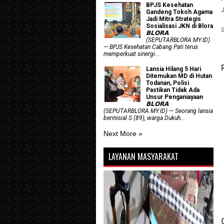
BPJS Kesehatan
Gandeng Tokoh Agama
Jadi Mitra Strategis
Sosialisasi JKN di Blora
𝗕𝗟𝗢𝗥𝗔
(SEPUTARBLORA.MY.ID)
— BPJS Kesehatan Cabang Pati terus
memperkuat sinergi...
Lansia Hilang 5 Hari
Ditemukan MD di Hutan
Todanan, Polisi
Pastikan Tidak Ada
Unsur Penganiayaan
𝗕𝗟𝗢𝗥𝗔
(SEPUTARBLORA.MY.ID) — Seorang lansia
berinisial S (89), warga Dukuh...
Next More »
LAYANAN MASYARAKAT