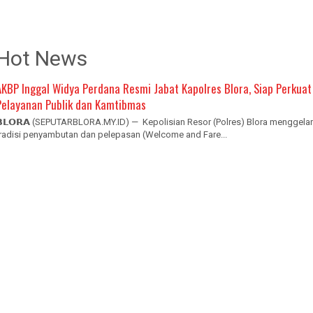
Hot News
AKBP Inggal Widya Perdana Resmi Jabat Kapolres Blora, Siap Perkuat
Pelayanan Publik dan Kamtibmas
𝗕𝗟𝗢𝗥𝗔 (SEPUTARBLORA.MY.ID) — Kepolisian Resor (Polres) Blora menggelar
tradisi penyambutan dan pelepasan (Welcome and Fare...