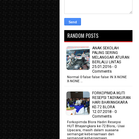
RANDOM POSTS
ANAK SEKOLAH
PALING SERING
MELANGGAR ATURAN
BERLALU LINTAS
25.01.2016 - 0
Comments
Normal 0 false false false IN X-NONE
X-NONE …
FORKOPIMDA IKUTI
RESEPSI TASYAKURAN
HARI BHAYANGKARA
KE-72 BLORA
12.07.2018 - 0
Comments
Forkopimda Blora Hadiri Resepsi
HUT Bhayangkara ke-72 Blora,- Usai
Upacara, masih dalam suasana
semangat kebersamaan dan
semangat kebersamaan.…