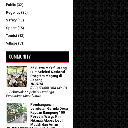
Public
(32)
Regency
(85)
Safety
(13)
Space
(15)
Tourist
(13)
Village
(51)
COMMUNITY
66 Siswa Ma’rif Jateng
Ikut Seleksi Nasional
Program Magang di
Jepang
𝗕𝗟𝗢𝗥𝗔
(SEPUTARBLORA.MY.ID)
— Sebanyak 66 pelajar Lembaga
Pendidikan Maarif Jawa...
Pembangunan
Jembatan Garuda Desa
Kapuan Rampung 100
Persen, Warga Kini
Nikmati Akses Lebih
Mudah dan Aman