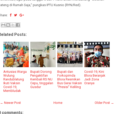
Jateng di Rumah Saja," pungkas IPTU Kusnio (RYN/Red).
Share:
Related Posts:
Antusias Warga
Bupati Dorong
Bupati dan
Covid-19, Kini
Wulung
Pengaktifan
Forkopimda
Blora Beranjak
Randublatung
Kembali RS NU
Blora Resmikan
Jadi Zona
Ikuti Vaksin
Cepu, tinggalan
Bus Gerai Vaksin
Oranye
Covid-19,
Gusdur
“Presisi” Keliling
Membludak
← Newer Post
Home
Older Post →
0 comments: