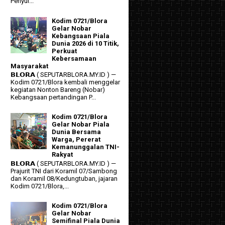
Penyul...
Kodim 0721/Blora
Gelar Nobar
Kebangsaan Piala
Dunia 2026 di 10 Titik,
Perkuat
Kebersamaan
Masyarakat
𝗕𝗟𝗢𝗥𝗔 ( SEPUTARBLORA.MY.ID ) —
Kodim 0721/Blora kembali menggelar
kegiatan Nonton Bareng (Nobar)
Kebangsaan pertandingan P...
Kodim 0721/Blora
Gelar Nobar Piala
Dunia Bersama
Warga, Pererat
Kemanunggalan TNI-
Rakyat
𝗕𝗟𝗢𝗥𝗔 ( SEPUTARBLORA.MY.ID ) —
Prajurit TNI dari Koramil 07/Sambong
dan Koramil 08/Kedungtuban, jajaran
Kodim 0721/Blora,...
Kodim 0721/Blora
Gelar Nobar
Semifinal Piala Dunia