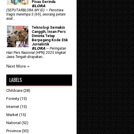
Pisau Gerinda
𝗕𝗟𝗢𝗥𝗔
(SEPUTARBLORA.MY.ID) — Peristiwa
tragis menimpa S (69), seorang petani
asal...
Teknologi Semakin
Canggih, Insan Pers
Diminta Tetap
Berpegang Kode Etik
Jurnalistik
𝗕𝗟𝗢𝗥𝗔 — Peringatan
Hari Pers Nasional (HPN) 2025 tingkat
Jawa Tengah dirayakan...
Next More »
LABELS
Childcare
(28)
Foresty
(15)
Internet
(15)
Market
(15)
National
(52)
Province
(30)