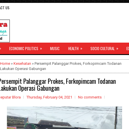
ACT US
»
»
»
»
ECONOMIC POLITICS
MUSIC
HEALTH
SOCIO CULTURAL
E
Home
»
Kesehatan
» Persempit Palanggar Prokes, Forkopimcam Todanan
Lakukan Operasi Gabungan
Persempit Palanggar Prokes, Forkopimcam Todanan
Lakukan Operasi Gabungan
eputar Blora
Thursday, February 04, 2021
No comments