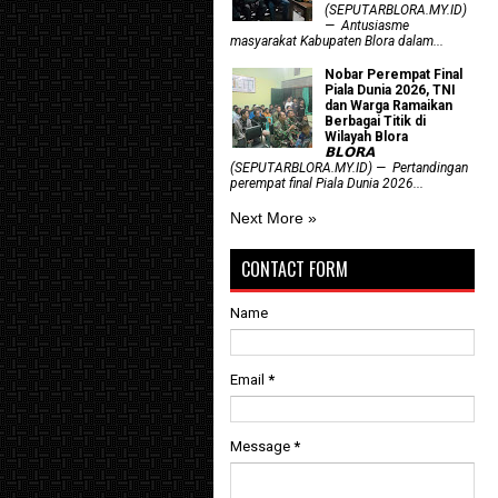
(SEPUTARBLORA.MY.ID)
— Antusiasme
masyarakat Kabupaten Blora dalam...
Nobar Perempat Final
Piala Dunia 2026, TNI
dan Warga Ramaikan
Berbagai Titik di
Wilayah Blora
𝗕𝗟𝗢𝗥𝗔
(SEPUTARBLORA.MY.ID) — Pertandingan
perempat final Piala Dunia 2026...
Next More »
CONTACT FORM
Name
Email
*
Message
*