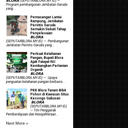
𝗕𝗟𝗢𝗥𝗔 (SEPUTARBLORA.MY.ID) —
Program pembangunan Jembatan Garuda
yang...
Pemasangan Lantai
Rampung, Jembatan
Perintis Garuda
Semakin Dekati Tahap
Penyelesaian
𝗕𝗟𝗢𝗥𝗔
(SEPUTARBLORA.MY.ID) — Pembangunan
Jembatan Perintis Garuda yang...
​Perkuat Ketahanan
Pangan, Bupati Blora
Ajak Fatayat NU
Kembangkan Pertanian
Organik
𝗕𝗟𝗢𝗥𝗔
(SEPUTARBLORA.MY.ID) — Upaya
penguatan ketahanan pangan berbasis...
PKK Blora Tanam Bibit
Pohon di Kawasan Situs
Kesongo Gabusan
‎ 𝗕𝗟𝗢𝗥𝗔
(SEPUTARBLORA.MY.ID)
— Tim Penggerak
Pemberdayaan dan Kesejahteraan...
Next More »