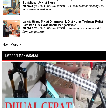
Sosialisasi JKN di Blora
𝗕𝗟𝗢𝗥𝗔 (SEPUTARBLORA.MY.ID) — BPJS Kesehatan Cabang Pati
terus memperkuat sinergi...
Lansia Hilang 5 Hari Ditemukan MD di Hutan Todanan, Polisi
Pastikan Tidak Ada Unsur Penganiayaan
𝗕𝗟𝗢𝗥𝗔 (SEPUTARBLORA.MY.ID) — Seorang lansia berinisial S
(89), warga Dukuh...
Next More »
LAYANAN MASYARAKAT