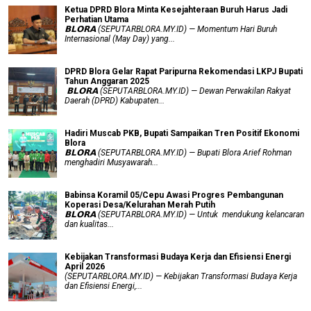
Ketua DPRD Blora Minta Kesejahteraan Buruh Harus Jadi
Perhatian Utama
​𝗕𝗟𝗢𝗥𝗔 (SEPUTARBLORA.MY.ID) — Momentum Hari Buruh
Internasional (May Day) yang...
DPRD Blora Gelar Rapat Paripurna Rekomendasi LKPJ Bupati
Tahun Anggaran 2025
‎ 𝗕𝗟𝗢𝗥𝗔 (SEPUTARBLORA.MY.ID) — Dewan Perwakilan Rakyat
Daerah (DPRD) Kabupaten...
Hadiri Muscab PKB, Bupati Sampaikan Tren Positif Ekonomi
Blora
𝗕𝗟𝗢𝗥𝗔 (SEPUTARBLORA.MY.ID) — Bupati Blora Arief Rohman
menghadiri Musyawarah...
Babinsa Koramil 05/Cepu Awasi Progres Pembangunan
Koperasi Desa/Kelurahan Merah Putih
𝗕𝗟𝗢𝗥𝗔 (SEPUTARBLORA.MY.ID) — Untuk mendukung kelancaran
dan kualitas...
Kebijakan Transformasi Budaya Kerja dan Efisiensi Energi
April 2026
(SEPUTARBLORA.MY.ID) — Kebijakan Transformasi Budaya Kerja
dan Efisiensi Energi,...