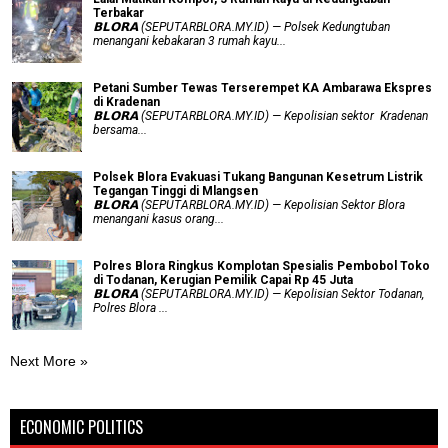
Terbakar
𝗕𝗟𝗢𝗥𝗔 (SEPUTARBLORA.MY.ID) — Polsek Kedungtuban
menangani kebakaran 3 rumah kayu...
Petani Sumber Tewas Terserempet KA Ambarawa Ekspres
di Kradenan
𝗕𝗟𝗢𝗥𝗔 (SEPUTARBLORA.MY.ID) — Kepolisian sektor Kradenan
bersama...
Polsek Blora Evakuasi Tukang Bangunan Kesetrum Listrik
Tegangan Tinggi di Mlangsen
𝗕𝗟𝗢𝗥𝗔 (SEPUTARBLORA.MY.ID) — Kepolisian Sektor Blora
menangani kasus orang...
Polres Blora Ringkus Komplotan Spesialis Pembobol Toko
di Todanan, Kerugian Pemilik Capai Rp 45 Juta
𝗕𝗟𝗢𝗥𝗔 (SEPUTARBLORA.MY.ID) — Kepolisian Sektor Todanan,
Polres Blora ...
Next More »
ECONOMIC POLITICS