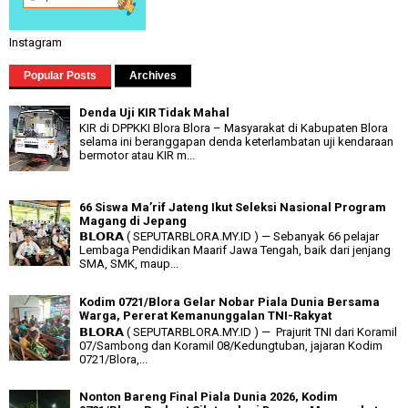
Instagram
Popular Posts
Archives
Denda Uji KIR Tidak Mahal
KIR di DPPKKI Blora Blora – Masyarakat di Kabupaten Blora
selama ini beranggapan denda keterlambatan uji kendaraan
bermotor atau KIR m...
66 Siswa Ma’rif Jateng Ikut Seleksi Nasional Program
Magang di Jepang
𝗕𝗟𝗢𝗥𝗔 ( SEPUTARBLORA.MY.ID ) — Sebanyak 66 pelajar
Lembaga Pendidikan Maarif Jawa Tengah, baik dari jenjang
SMA, SMK, maup...
Kodim 0721/Blora Gelar Nobar Piala Dunia Bersama
Warga, Pererat Kemanunggalan TNI-Rakyat
𝗕𝗟𝗢𝗥𝗔 ( SEPUTARBLORA.MY.ID ) — Prajurit TNI dari Koramil
07/Sambong dan Koramil 08/Kedungtuban, jajaran Kodim
0721/Blora,...
Nonton Bareng Final Piala Dunia 2026, Kodim