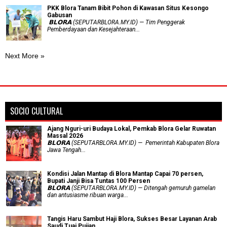
PKK Blora Tanam Bibit Pohon di Kawasan Situs Kesongo
Gabusan
‎ 𝗕𝗟𝗢𝗥𝗔 (SEPUTARBLORA.MY.ID) — Tim Penggerak
Pemberdayaan dan Kesejahteraan...
Next More »
SOCIO CULTURAL
Ajang Nguri-uri Budaya Lokal, Pemkab Blora Gelar Ruwatan
Massal 2026
𝗕𝗟𝗢𝗥𝗔 (SEPUTARBLORA.MY.ID) — Pemerintah Kabupaten Blora
Jawa Tengah...
Kondisi Jalan Mantap di Blora Mantap Capai 70 persen,
Bupati Janji Bisa Tuntas 100 Persen
𝗕𝗟𝗢𝗥𝗔 (SEPUTARBLORA.MY.ID) — Ditengah gemuruh gamelan
dan antusiasme ribuan warga...
Tangis Haru Sambut Haji Blora, Sukses Besar Layanan Arab
Saudi Tuai Pujian