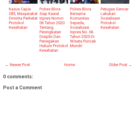
Kasus Capai
Polres Blora
Polres Blora
Petugas Gencar
285, Masyarakat
Siap Kawal
Bersama
Lakukan
Diminta Perketat
Inpres Nomor
Komunitas
Sosialisasi
Protokol
06 Tahun 2020
Sepeda,
Protokol
Kesehatan
Tentang
Sosialisasi
Kesehatan
Peningkatan
Inpres No. 06
Disiplin Dan
Tahun 2020 Di
Penegakan
Wisata Puncak
Hukum Protokol
Mundri
Kesehatan
← Newer Post
Home
Older Post →
0 comments:
Post a Comment