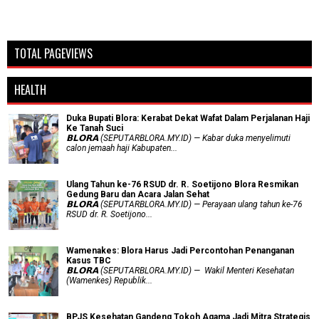
TOTAL PAGEVIEWS
HEALTH
Duka Bupati Blora: Kerabat Dekat Wafat Dalam Perjalanan Haji
Ke Tanah Suci
𝗕𝗟𝗢𝗥𝗔 (SEPUTARBLORA.MY.ID) — Kabar duka menyelimuti
calon jemaah haji Kabupaten...
Ulang Tahun ke-76 RSUD dr. R. Soetijono Blora Resmikan
Gedung Baru dan Acara Jalan Sehat
𝗕𝗟𝗢𝗥𝗔 (SEPUTARBLORA.MY.ID) — Perayaan ulang tahun ke-76
RSUD dr. R. Soetijono...
Wamenakes: Blora Harus Jadi Percontohan Penanganan
Kasus TBC
𝗕𝗟𝗢𝗥𝗔 (SEPUTARBLORA.MY.ID) — Wakil Menteri Kesehatan
(Wamenkes) Republik...
BPJS Kesehatan Gandeng Tokoh Agama Jadi Mitra Strategis