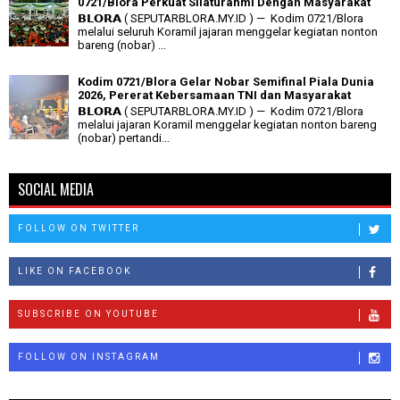
0721/Blora Perkuat Silaturahmi Dengan Masyarakat
𝗕𝗟𝗢𝗥𝗔 ( SEPUTARBLORA.MY.ID ) — Kodim 0721/Blora
melalui seluruh Koramil jajaran menggelar kegiatan nonton
bareng (nobar) ...
Kodim 0721/Blora Gelar Nobar Semifinal Piala Dunia
2026, Pererat Kebersamaan TNI dan Masyarakat
𝗕𝗟𝗢𝗥𝗔 ( SEPUTARBLORA.MY.ID ) — Kodim 0721/Blora
melalui jajaran Koramil menggelar kegiatan nonton bareng
(nobar) pertandi...
SOCIAL MEDIA
FOLLOW ON TWITTER
LIKE ON FACEBOOK
SUBSCRIBE ON YOUTUBE
FOLLOW ON INSTAGRAM