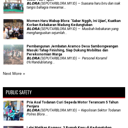
𝗕𝗟𝗢𝗥𝗔 (SEPUTARBLORA.MY.ID) — Suasana haru biru dan isak
tangis bahagia mewarnai...
Momen Haru Wabup Blora: ​'Sabar Nggih, Ini Ujian', Kuatkan
Korban Kebakaran Wadung Kedungtuban
𝗕𝗟𝗢𝗥𝗔 (SEPUTARBLORA.MY.ID) — Musibah kebakaran yang
menghanguskan sejumlah...
Pembangunan Jembatan Aramco Desa Sambongwangan
Masuki Tahap Finishing, Siap Dukung Mobilitas dan
Perekonomian Warga
𝗕𝗟𝗢𝗥𝗔 (SEPUTARBLORA.MY.ID) — Personel Koramil
09/Randublatung...
Next More »
PUBLIC SAFETY
Pria Asal Todanan Curi Sepeda Motor Terancam 5 Tahun
Penjara
𝗕𝗟𝗢𝗥𝗔 (SEPUTARBLORA.MY.ID) — Kepolisian Sektor Todanan
Polres Blora ...
Lalai Matikan Kompor, 3 Rumah Kayu di Kedungtuban