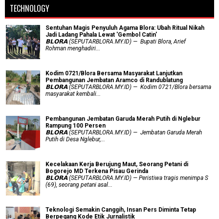
TECHNOLOGY
Sentuhan Magis Penyuluh Agama Blora: Ubah Ritual Nikah
Jadi Ladang Pahala Lewat 'Gembol Catin'
𝗕𝗟𝗢𝗥𝗔 (SEPUTARBLORA.MY.ID) — Bupati Blora, Arief
Rohman menghadiri...
Kodim 0721/Blora Bersama Masyarakat Lanjutkan
Pembangunan Jembatan Aramco di Randublatung
𝗕𝗟𝗢𝗥𝗔 (SEPUTARBLORA.MY.ID) — Kodim 0721/Blora bersama
masyarakat kembali...
Pembangunan Jembatan Garuda Merah Putih di Nglebur
Rampung 100 Persen
𝗕𝗟𝗢𝗥𝗔 (SEPUTARBLORA.MY.ID) — Jembatan Garuda Merah
Putih di Desa Nglebur,...
Kecelakaan Kerja Berujung Maut, Seorang Petani di
Bogorejo MD Terkena Pisau Gerinda
𝗕𝗟𝗢𝗥𝗔 (SEPUTARBLORA.MY.ID) — Peristiwa tragis menimpa S
(69), seorang petani asal...
Teknologi Semakin Canggih, Insan Pers Diminta Tetap
Berpegang Kode Etik Jurnalistik