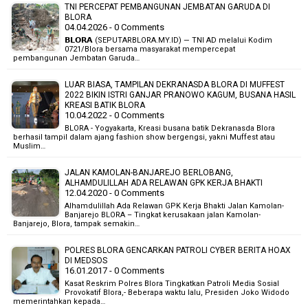
TNI PERCEPAT PEMBANGUNAN JEMBATAN GARUDA DI
BLORA
04.04.2026 - 0 Comments
𝗕𝗟𝗢𝗥𝗔 (SEPUTARBLORA.MY.ID) — TNI AD melalui Kodim
0721/Blora bersama masyarakat mempercepat
pembangunan Jembatan Garuda…
LUAR BIASA, TAMPILAN DEKRANASDA BLORA DI MUFFEST
2022 BIKIN ISTRI GANJAR PRANOWO KAGUM, BUSANA HASIL
KREASI BATIK BLORA
10.04.2022 - 0 Comments
BLORA - Yogyakarta, Kreasi busana batik Dekranasda Blora
berhasil tampil dalam ajang fashion show bergengsi, yakni Muffest atau
Muslim…
JALAN KAMOLAN-BANJAREJO BERLOBANG,
ALHAMDULILLAH ADA RELAWAN GPK KERJA BHAKTI
12.04.2020 - 0 Comments
Alhamdulillah Ada Relawan GPK Kerja Bhakti Jalan Kamolan-
Banjarejo BLORA – Tingkat kerusakaan jalan Kamolan-
Banjarejo, Blora, tampak semakin…
POLRES BLORA GENCARKAN PATROLI CYBER BERITA HOAX
DI MEDSOS
16.01.2017 - 0 Comments
Kasat Reskrim Polres Blora Tingkatkan Patroli Media Sosial
Provokatif Blora,- Beberapa waktu lalu, Presiden Joko Widodo
memerintahkan kepada…