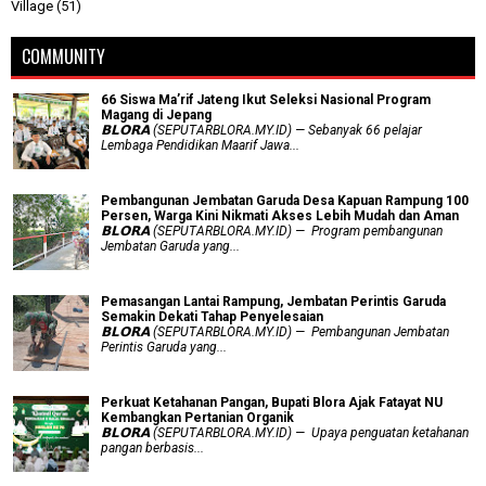
Village
(51)
COMMUNITY
66 Siswa Ma’rif Jateng Ikut Seleksi Nasional Program
Magang di Jepang
𝗕𝗟𝗢𝗥𝗔 (SEPUTARBLORA.MY.ID) — Sebanyak 66 pelajar
Lembaga Pendidikan Maarif Jawa...
Pembangunan Jembatan Garuda Desa Kapuan Rampung 100
Persen, Warga Kini Nikmati Akses Lebih Mudah dan Aman
𝗕𝗟𝗢𝗥𝗔 (SEPUTARBLORA.MY.ID) — Program pembangunan
Jembatan Garuda yang...
Pemasangan Lantai Rampung, Jembatan Perintis Garuda
Semakin Dekati Tahap Penyelesaian
𝗕𝗟𝗢𝗥𝗔 (SEPUTARBLORA.MY.ID) — Pembangunan Jembatan
Perintis Garuda yang...
​Perkuat Ketahanan Pangan, Bupati Blora Ajak Fatayat NU
Kembangkan Pertanian Organik
𝗕𝗟𝗢𝗥𝗔 (SEPUTARBLORA.MY.ID) — Upaya penguatan ketahanan
pangan berbasis...