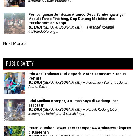
menghanguskan sejumlah...
Pembangunan Jembatan Aramco Desa Sambongwangan
Masuki Tahap Finishing, Siap Dukung Mobilitas dan
Perekonomian Warga
𝗕𝗟𝗢𝗥𝗔 (SEPUTARBLORA.MY.ID) — Personel Koramil
09/Randublatung...
Next More »
PUBLIC SAFETY
Pria Asal Todanan Curi Sepeda Motor Terancam 5 Tahun
Penjara
𝗕𝗟𝗢𝗥𝗔 (SEPUTARBLORA.MY.ID) — Kepolisian Sektor Todanan
Polres Blora ...
Lalai Matikan Kompor, 3 Rumah Kayu di Kedungtuban
Terbakar
𝗕𝗟𝗢𝗥𝗔 (SEPUTARBLORA.MY.ID) — Polsek Kedungtuban
menangani kebakaran 3 rumah kayu...
Petani Sumber Tewas Terserempet KA Ambarawa Ekspres
di Kradenan