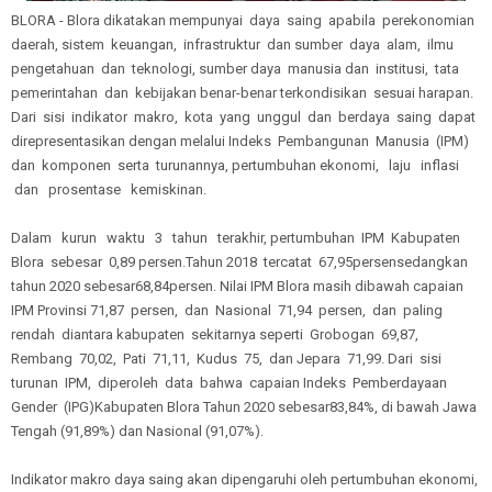
BLORA - Blora dikatakan mempunyai daya saing apabila perekonomian
daerah, sistem keuangan, infrastruktur dan sumber daya alam, ilmu
pengetahuan dan teknologi, sumber daya manusia dan institusi, tata
pemerintahan dan kebijakan benar-benar terkondisikan sesuai harapan.
Dari sisi indikator makro, kota yang unggul dan berdaya saing dapat
direpresentasikan dengan melalui Indeks Pembangunan Manusia (IPM)
dan komponen serta turunannya, pertumbuhan ekonomi, laju inflasi
dan prosentase kemiskinan.
Dalam kurun waktu 3 tahun terakhir, pertumbuhan IPM Kabupaten
Blora sebesar 0,89 persen.Tahun 2018 tercatat 67,95persensedangkan
tahun 2020 sebesar68,84persen. Nilai IPM Blora masih dibawah capaian
IPM Provinsi 71,87 persen, dan Nasional 71,94 persen, dan paling
rendah diantara kabupaten sekitarnya seperti Grobogan 69,87,
Rembang 70,02, Pati 71,11, Kudus 75, dan Jepara 71,99. Dari sisi
turunan IPM, diperoleh data bahwa capaian Indeks Pemberdayaan
Gender (IPG)Kabupaten Blora Tahun 2020 sebesar83,84%, di bawah Jawa
Tengah (91,89%) dan Nasional (91,07%).
Indikator makro daya saing akan dipengaruhi oleh pertumbuhan ekonomi,