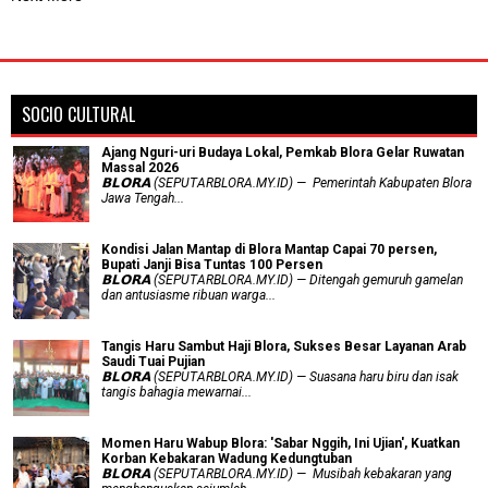
SOCIO CULTURAL
Ajang Nguri-uri Budaya Lokal, Pemkab Blora Gelar Ruwatan
Massal 2026
𝗕𝗟𝗢𝗥𝗔 (SEPUTARBLORA.MY.ID) — Pemerintah Kabupaten Blora
Jawa Tengah...
Kondisi Jalan Mantap di Blora Mantap Capai 70 persen,
Bupati Janji Bisa Tuntas 100 Persen
𝗕𝗟𝗢𝗥𝗔 (SEPUTARBLORA.MY.ID) — Ditengah gemuruh gamelan
dan antusiasme ribuan warga...
Tangis Haru Sambut Haji Blora, Sukses Besar Layanan Arab
Saudi Tuai Pujian
𝗕𝗟𝗢𝗥𝗔 (SEPUTARBLORA.MY.ID) — Suasana haru biru dan isak
tangis bahagia mewarnai...
Momen Haru Wabup Blora: ​'Sabar Nggih, Ini Ujian', Kuatkan
Korban Kebakaran Wadung Kedungtuban
𝗕𝗟𝗢𝗥𝗔 (SEPUTARBLORA.MY.ID) — Musibah kebakaran yang