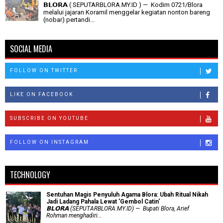
𝗕𝗟𝗢𝗥𝗔 ( SEPUTARBLORA.MY.ID ) — Kodim 0721/Blora
melalui jajaran Koramil menggelar kegiatan nonton bareng
(nobar) pertandi...
SOCIAL MEDIA
FOLLOW ON TWITTER
LIKE ON FACEBOOK
SUBSCRIBE ON YOUTUBE
FOLLOW ON INSTAGRAM
TECHNOLOGY
Sentuhan Magis Penyuluh Agama Blora: Ubah Ritual Nikah
Jadi Ladang Pahala Lewat 'Gembol Catin'
𝗕𝗟𝗢𝗥𝗔 (SEPUTARBLORA.MY.ID) — Bupati Blora, Arief
Rohman menghadiri...