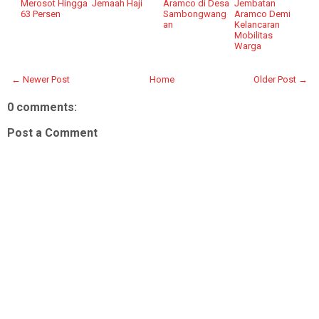
Merosot Hingga
Jemaah Haji
Aramco di Desa
Jembatan
63 Persen
Sambongwang
Aramco Demi
an
Kelancaran
Mobilitas
Warga
← Newer Post
Home
Older Post →
0 comments:
Post a Comment