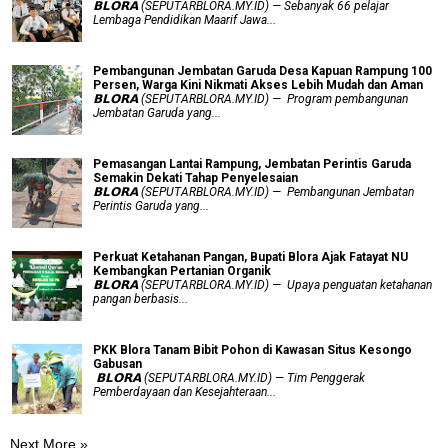
𝗕𝗟𝗢𝗥𝗔 (SEPUTARBLORA.MY.ID) — Sebanyak 66 pelajar
Lembaga Pendidikan Maarif Jawa...
Pembangunan Jembatan Garuda Desa Kapuan Rampung 100
Persen, Warga Kini Nikmati Akses Lebih Mudah dan Aman
𝗕𝗟𝗢𝗥𝗔 (SEPUTARBLORA.MY.ID) — Program pembangunan
Jembatan Garuda yang...
Pemasangan Lantai Rampung, Jembatan Perintis Garuda
Semakin Dekati Tahap Penyelesaian
𝗕𝗟𝗢𝗥𝗔 (SEPUTARBLORA.MY.ID) — Pembangunan Jembatan
Perintis Garuda yang...
​Perkuat Ketahanan Pangan, Bupati Blora Ajak Fatayat NU
Kembangkan Pertanian Organik
𝗕𝗟𝗢𝗥𝗔 (SEPUTARBLORA.MY.ID) — Upaya penguatan ketahanan
pangan berbasis...
PKK Blora Tanam Bibit Pohon di Kawasan Situs Kesongo
Gabusan
‎ 𝗕𝗟𝗢𝗥𝗔 (SEPUTARBLORA.MY.ID) — Tim Penggerak
Pemberdayaan dan Kesejahteraan...
Next More »