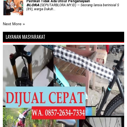
Pastikan Tidak Ada Unsur Penganiayaan
𝗕𝗟𝗢𝗥𝗔 (SEPUTARBLORA.MY.ID) — Seorang lansia berinisial S
(89), warga Dukuh...
Next More »
LAYANAN MASYARAKAT