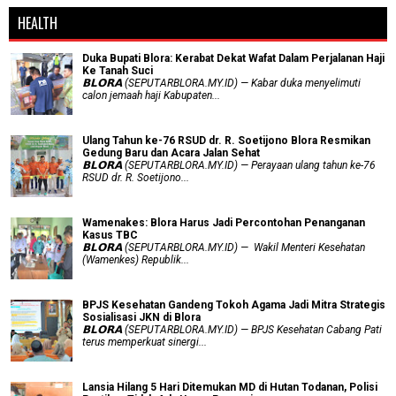
HEALTH
Duka Bupati Blora: Kerabat Dekat Wafat Dalam Perjalanan Haji
Ke Tanah Suci
𝗕𝗟𝗢𝗥𝗔 (SEPUTARBLORA.MY.ID) — Kabar duka menyelimuti
calon jemaah haji Kabupaten...
Ulang Tahun ke-76 RSUD dr. R. Soetijono Blora Resmikan
Gedung Baru dan Acara Jalan Sehat
𝗕𝗟𝗢𝗥𝗔 (SEPUTARBLORA.MY.ID) — Perayaan ulang tahun ke-76
RSUD dr. R. Soetijono...
Wamenakes: Blora Harus Jadi Percontohan Penanganan
Kasus TBC
𝗕𝗟𝗢𝗥𝗔 (SEPUTARBLORA.MY.ID) — Wakil Menteri Kesehatan
(Wamenkes) Republik...
BPJS Kesehatan Gandeng Tokoh Agama Jadi Mitra Strategis
Sosialisasi JKN di Blora
𝗕𝗟𝗢𝗥𝗔 (SEPUTARBLORA.MY.ID) — BPJS Kesehatan Cabang Pati
terus memperkuat sinergi...
Lansia Hilang 5 Hari Ditemukan MD di Hutan Todanan, Polisi