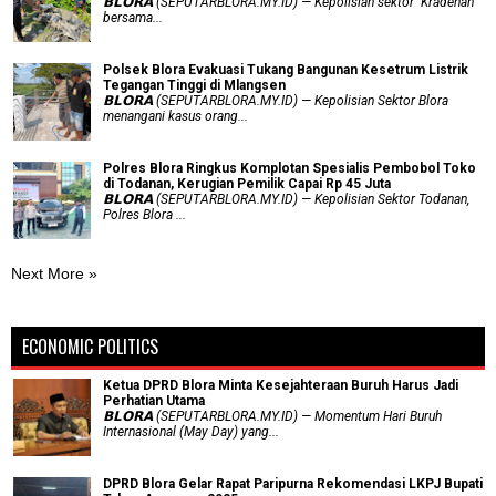
𝗕𝗟𝗢𝗥𝗔 (SEPUTARBLORA.MY.ID) — Kepolisian sektor Kradenan
bersama...
Polsek Blora Evakuasi Tukang Bangunan Kesetrum Listrik
Tegangan Tinggi di Mlangsen
𝗕𝗟𝗢𝗥𝗔 (SEPUTARBLORA.MY.ID) — Kepolisian Sektor Blora
menangani kasus orang...
Polres Blora Ringkus Komplotan Spesialis Pembobol Toko
di Todanan, Kerugian Pemilik Capai Rp 45 Juta
𝗕𝗟𝗢𝗥𝗔 (SEPUTARBLORA.MY.ID) — Kepolisian Sektor Todanan,
Polres Blora ...
Next More »
ECONOMIC POLITICS
Ketua DPRD Blora Minta Kesejahteraan Buruh Harus Jadi
Perhatian Utama
​𝗕𝗟𝗢𝗥𝗔 (SEPUTARBLORA.MY.ID) — Momentum Hari Buruh
Internasional (May Day) yang...
DPRD Blora Gelar Rapat Paripurna Rekomendasi LKPJ Bupati