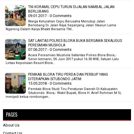
TNI KORAMIL CEPU TURUN DIJALAN NAMBAL JALAN
BERLUBANG
09.01.2017 - 0 Comments
Warga Kelurahan Cepu Berusaha Menutup Jalan
Berlobang Di Jalan Raya Sepanjang Jalan Stasiun Lama
Ngareng Dalam Karya Bhakti Bersama TNI…
SAT LANTAS POLRES BLORA BUKA BERSAMA SEKALIGUS
PERESMIAN MUSHOLA
07.06.2017 - 0 Comments
Acara Peresmian Mushola Satlantas Polres Blora Blora,-
Senin kemarin, 05 Juni 2017 pukul 16.30 WIB, Satuan Lalu
Lintas Kepolisian Resort Blora…
PEMKAB BLORA TIRU PERDA DAN PERBUP YANG
DITERAPKAN SITUBONDO JATIM
15.05.2018 - 0 Comments
Pemkab Blora Studi Tiru Peraturan Daerah Di Kabupaten
Situbondo. Blora,- Wakil Bupati, Blora H. Arief Rohman M.Si,
menjadi ketua rombongan…
PAGES
About Us
Contact Us