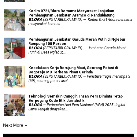
Kodim 0721/Blora Bersama Masyarakat Lanjutkan
Pembangunan Jembatan Aramco di Randublatung
𝗕𝗟𝗢𝗥𝗔 (SEPUTARBLORA.MY.ID) — Kodim 0721/Blora bersama
masyarakat kembali...
Pembangunan Jembatan Garuda Merah Putih di Nglebur
Rampung 100 Persen
𝗕𝗟𝗢𝗥𝗔 (SEPUTARBLORA.MY.ID) — Jembatan Garuda Merah
Putih di Desa Nglebur,...
Kecelakaan Kerja Berujung Maut, Seorang Petani di
Bogorejo MD Terkena Pisau Gerinda
𝗕𝗟𝗢𝗥𝗔 (SEPUTARBLORA.MY.ID) — Peristiwa tragis menimpa S
(69), seorang petani asal...
Teknologi Semakin Canggih, Insan Pers Diminta Tetap
Berpegang Kode Etik Jurnalistik
𝗕𝗟𝗢𝗥𝗔 — Peringatan Hari Pers Nasional (HPN) 2025 tingkat
Jawa Tengah dirayakan...
Next More »