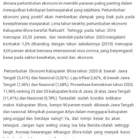
dimana pertumbuhan ekonomi ini memiliki peranan paling penting dalam
mewujudkan kehidupan bermasyarakat yang sejahtera. Pertumbuhan
ekonomi yang positif akan memberikan dampak yang baik pula pada
kesejahteraan masyarakat. Lima tahun terakhir, pertumbuhan ekonomi
Kabupaten Blora bersifat fluktuatif. Tertinggi pada tahun 2016
mencapai 23,53 persen, dan terendah pada tahun 2020 mengalami
kontraksi -1,0% dibanding dengan tahun sebelumnya (2019) mencapai
4,05 persen akibat bencana internasional virus corona, yang berpengaruh
besar pada sektor kesehatan, sosial dan ekonomi.
Pertumbuhan Ekonomi Kabupaten Blora tahun 2020 di bawah Jawa
Tengah (5,41%) dan Nasional (5,02%). Laju Inflasi 2,62%, di bawah Jawa
Tengah (1,56%) dan Nasional (1,68%). Prosentase Kemiskinan tahun 2020,
11,96% ranking 23 dari 35 kabupaten/kota di Jawa, di atas Jawa Tengah
(11,41%) dan Nasional (9,78%). Tuntaslah sudah kondisi indikator
makro Kabupaten Blora, hampir 90 persen masih dibawah Jawa Tengah
dan nasional. Mimpikah pasangan Artys dalam menggapai kabupaten
yang unggul dan berdaya saing?. Ya, dari mimpi besar itu akan
terwujud. Jangan lupa weling orang tua kita. Bercita-citalah setinggi
langit. Konsep Sesarengan Mbangun Blora itulah yang menjadi kunci