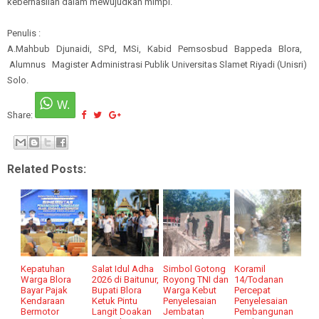
keberhasilan dalam mewujudkan mimpi.
Penulis :
A.Mahbub Djunaidi, SPd, MSi, Kabid Pemsosbud Bappeda Blora,
Alumnus Magister Administrasi Publik Universitas Slamet Riyadi (Unisri)
Solo.
Share:
Related Posts:
Kepatuhan
Salat Idul Adha
Simbol Gotong
Koramil
Warga Blora
2026 di Baitunur,
Royong TNI dan
14/Todanan
Bayar Pajak
Bupati Blora
Warga Kebut
Percepat
Kendaraan
Ketuk Pintu
Penyelesaian
Penyelesaian
Bermotor
Langit Doakan
Jembatan
Pembangunan