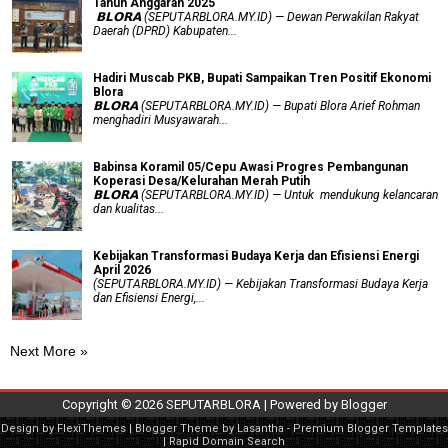
Tahun Anggaran 2025
‎ 𝗕𝗟𝗢𝗥𝗔 (SEPUTARBLORA.MY.ID) — Dewan Perwakilan Rakyat
Daerah (DPRD) Kabupaten...
Hadiri Muscab PKB, Bupati Sampaikan Tren Positif Ekonomi
Blora
𝗕𝗟𝗢𝗥𝗔 (SEPUTARBLORA.MY.ID) — Bupati Blora Arief Rohman
menghadiri Musyawarah...
Babinsa Koramil 05/Cepu Awasi Progres Pembangunan
Koperasi Desa/Kelurahan Merah Putih
𝗕𝗟𝗢𝗥𝗔 (SEPUTARBLORA.MY.ID) — Untuk mendukung kelancaran
dan kualitas...
Kebijakan Transformasi Budaya Kerja dan Efisiensi Energi
April 2026
(SEPUTARBLORA.MY.ID) — Kebijakan Transformasi Budaya Kerja
dan Efisiensi Energi,...
Next More »
Copyright ©
2026
SEPUTARBLORA
| Powered by
Blogger
Design by
FlexiThemes
| Blogger Theme by
Lasantha
-
Premium Blogger Templates
|
Rapid Domain Search