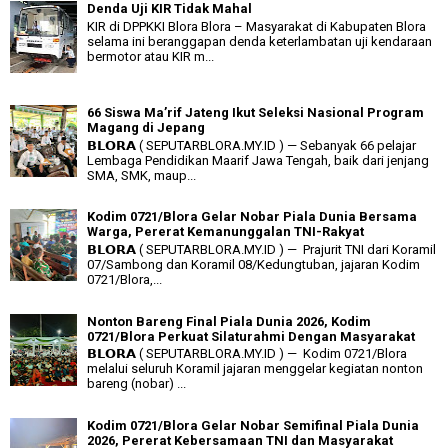
Denda Uji KIR Tidak Mahal
KIR di DPPKKI Blora Blora – Masyarakat di Kabupaten Blora
selama ini beranggapan denda keterlambatan uji kendaraan
bermotor atau KIR m...
66 Siswa Ma’rif Jateng Ikut Seleksi Nasional Program
Magang di Jepang
𝗕𝗟𝗢𝗥𝗔 ( SEPUTARBLORA.MY.ID ) — Sebanyak 66 pelajar
Lembaga Pendidikan Maarif Jawa Tengah, baik dari jenjang
SMA, SMK, maup...
Kodim 0721/Blora Gelar Nobar Piala Dunia Bersama
Warga, Pererat Kemanunggalan TNI-Rakyat
𝗕𝗟𝗢𝗥𝗔 ( SEPUTARBLORA.MY.ID ) — Prajurit TNI dari Koramil
07/Sambong dan Koramil 08/Kedungtuban, jajaran Kodim
0721/Blora,...
Nonton Bareng Final Piala Dunia 2026, Kodim
0721/Blora Perkuat Silaturahmi Dengan Masyarakat
𝗕𝗟𝗢𝗥𝗔 ( SEPUTARBLORA.MY.ID ) — Kodim 0721/Blora
melalui seluruh Koramil jajaran menggelar kegiatan nonton
bareng (nobar) ...
Kodim 0721/Blora Gelar Nobar Semifinal Piala Dunia
2026, Pererat Kebersamaan TNI dan Masyarakat