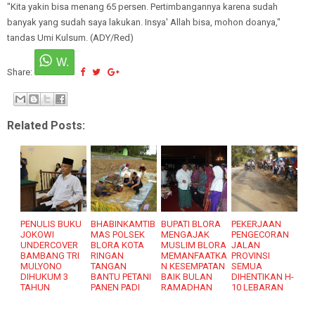
"Kita yakin bisa menang 65 persen. Pertimbangannya karena sudah
banyak yang sudah saya lakukan. Insya' Allah bisa, mohon doanya,"
tandas Umi Kulsum. (ADY/Red)
Share:
Related Posts:
PENULIS BUKU
BHABINKAMTIB
BUPATI BLORA
PEKERJAAN
JOKOWI
MAS POLSEK
MENGAJAK
PENGECORAN
UNDERCOVER
BLORA KOTA
MUSLIM BLORA
JALAN
BAMBANG TRI
RINGAN
MEMANFAATKA
PROVINSI
MULYONO
TANGAN
N KESEMPATAN
SEMUA
DIHUKUM 3
BANTU PETANI
BAIK BULAN
DIHENTIKAN H-
TAHUN
PANEN PADI
RAMADHAN
10 LEBARAN