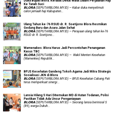
Duka Bupati Blora: Kerabat Dekat Wafat Dalam Perjalanan Haji
Ke Tanah Suci
𝗕𝗟𝗢𝗥𝗔 (SEPUTARBLORA.MY.ID) — Kabar duka menyelimuti
calon jemaah haji Kabupaten...
Ulang Tahun ke-76 RSUD dr. R. Soetijono Blora Resmikan
Gedung Baru dan Acara Jalan Sehat
𝗕𝗟𝗢𝗥𝗔 (SEPUTARBLORA.MY.ID) — Perayaan ulang tahun ke-76
RSUD dr. R. Soetijono...
Wamenakes: Blora Harus Jadi Percontohan Penanganan
Kasus TBC
𝗕𝗟𝗢𝗥𝗔 (SEPUTARBLORA.MY.ID) — Wakil Menteri Kesehatan
(Wamenkes) Republik...
BPJS Kesehatan Gandeng Tokoh Agama Jadi Mitra Strategis
Sosialisasi JKN di Blora
𝗕𝗟𝗢𝗥𝗔 (SEPUTARBLORA.MY.ID) — BPJS Kesehatan Cabang Pati
terus memperkuat sinergi...
Lansia Hilang 5 Hari Ditemukan MD di Hutan Todanan, Polisi
Pastikan Tidak Ada Unsur Penganiayaan
𝗕𝗟𝗢𝗥𝗔 (SEPUTARBLORA.MY.ID) — Seorang lansia berinisial S
(89), warga Dukuh...