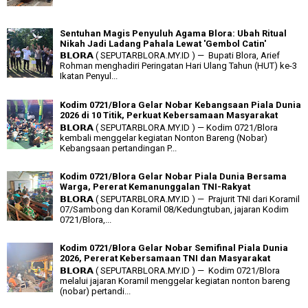
Sentuhan Magis Penyuluh Agama Blora: Ubah Ritual
Nikah Jadi Ladang Pahala Lewat 'Gembol Catin'
𝗕𝗟𝗢𝗥𝗔 ( SEPUTARBLORA.MY.ID ) — Bupati Blora, Arief
Rohman menghadiri Peringatan Hari Ulang Tahun (HUT) ke-3
Ikatan Penyul...
Kodim 0721/Blora Gelar Nobar Kebangsaan Piala Dunia
2026 di 10 Titik, Perkuat Kebersamaan Masyarakat
𝗕𝗟𝗢𝗥𝗔 ( SEPUTARBLORA.MY.ID ) — Kodim 0721/Blora
kembali menggelar kegiatan Nonton Bareng (Nobar)
Kebangsaan pertandingan P...
Kodim 0721/Blora Gelar Nobar Piala Dunia Bersama
Warga, Pererat Kemanunggalan TNI-Rakyat
𝗕𝗟𝗢𝗥𝗔 ( SEPUTARBLORA.MY.ID ) — Prajurit TNI dari Koramil
07/Sambong dan Koramil 08/Kedungtuban, jajaran Kodim
0721/Blora,...
Kodim 0721/Blora Gelar Nobar Semifinal Piala Dunia
2026, Pererat Kebersamaan TNI dan Masyarakat
𝗕𝗟𝗢𝗥𝗔 ( SEPUTARBLORA.MY.ID ) — Kodim 0721/Blora
melalui jajaran Koramil menggelar kegiatan nonton bareng
(nobar) pertandi...