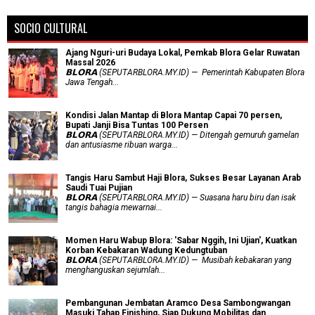
SOCIO CULTURAL
Ajang Nguri-uri Budaya Lokal, Pemkab Blora Gelar Ruwatan
Massal 2026
𝗕𝗟𝗢𝗥𝗔 (SEPUTARBLORA.MY.ID) — Pemerintah Kabupaten Blora
Jawa Tengah...
Kondisi Jalan Mantap di Blora Mantap Capai 70 persen,
Bupati Janji Bisa Tuntas 100 Persen
𝗕𝗟𝗢𝗥𝗔 (SEPUTARBLORA.MY.ID) — Ditengah gemuruh gamelan
dan antusiasme ribuan warga...
Tangis Haru Sambut Haji Blora, Sukses Besar Layanan Arab
Saudi Tuai Pujian
𝗕𝗟𝗢𝗥𝗔 (SEPUTARBLORA.MY.ID) — Suasana haru biru dan isak
tangis bahagia mewarnai...
Momen Haru Wabup Blora: ​'Sabar Nggih, Ini Ujian', Kuatkan
Korban Kebakaran Wadung Kedungtuban
𝗕𝗟𝗢𝗥𝗔 (SEPUTARBLORA.MY.ID) — Musibah kebakaran yang
menghanguskan sejumlah...
Pembangunan Jembatan Aramco Desa Sambongwangan
Masuki Tahap Finishing, Siap Dukung Mobilitas dan