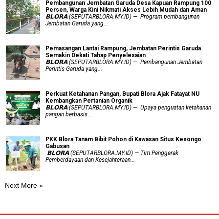
Pembangunan Jembatan Garuda Desa Kapuan Rampung 100
Persen, Warga Kini Nikmati Akses Lebih Mudah dan Aman
𝗕𝗟𝗢𝗥𝗔 (SEPUTARBLORA.MY.ID) — Program pembangunan
Jembatan Garuda yang...
Pemasangan Lantai Rampung, Jembatan Perintis Garuda
Semakin Dekati Tahap Penyelesaian
𝗕𝗟𝗢𝗥𝗔 (SEPUTARBLORA.MY.ID) — Pembangunan Jembatan
Perintis Garuda yang...
​Perkuat Ketahanan Pangan, Bupati Blora Ajak Fatayat NU
Kembangkan Pertanian Organik
𝗕𝗟𝗢𝗥𝗔 (SEPUTARBLORA.MY.ID) — Upaya penguatan ketahanan
pangan berbasis...
PKK Blora Tanam Bibit Pohon di Kawasan Situs Kesongo
Gabusan
‎ 𝗕𝗟𝗢𝗥𝗔 (SEPUTARBLORA.MY.ID) — Tim Penggerak
Pemberdayaan dan Kesejahteraan...
Next More »