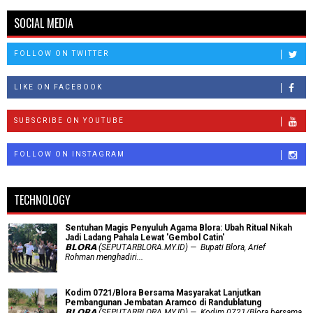
SOCIAL MEDIA
FOLLOW ON TWITTER
LIKE ON FACEBOOK
SUBSCRIBE ON YOUTUBE
FOLLOW ON INSTAGRAM
TECHNOLOGY
Sentuhan Magis Penyuluh Agama Blora: Ubah Ritual Nikah
Jadi Ladang Pahala Lewat 'Gembol Catin'
𝗕𝗟𝗢𝗥𝗔 (SEPUTARBLORA.MY.ID) — Bupati Blora, Arief
Rohman menghadiri...
Kodim 0721/Blora Bersama Masyarakat Lanjutkan
Pembangunan Jembatan Aramco di Randublatung
𝗕𝗟𝗢𝗥𝗔 (SEPUTARBLORA.MY.ID) — Kodim 0721/Blora bersama