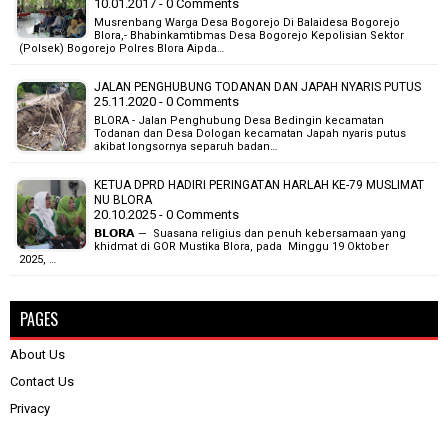
10.01.2017 - 0 Comments
Musrenbang Warga Desa Bogorejo Di Balaidesa Bogorejo
Blora,- Bhabinkamtibmas Desa Bogorejo Kepolisian Sektor
(Polsek) Bogorejo Polres Blora Aipda…
JALAN PENGHUBUNG TODANAN DAN JAPAH NYARIS PUTUS
25.11.2020 - 0 Comments
BLORA - Jalan Penghubung Desa Bedingin kecamatan
Todanan dan Desa Dologan kecamatan Japah nyaris putus
akibat longsornya separuh badan…
KETUA DPRD HADIRI PERINGATAN HARLAH KE-79 MUSLIMAT
NU BLORA
20.10.2025 - 0 Comments
𝗕𝗟𝗢𝗥𝗔 — Suasana religius dan penuh kebersamaan yang
khidmat di GOR Mustika Blora, pada Minggu 19 Oktober
2025, …
PAGES
About Us
Contact Us
Privacy