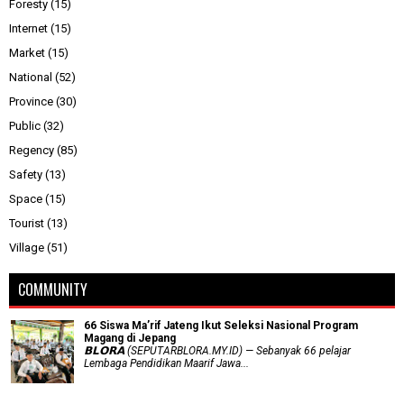
Foresty
(15)
Internet
(15)
Market
(15)
National
(52)
Province
(30)
Public
(32)
Regency
(85)
Safety
(13)
Space
(15)
Tourist
(13)
Village
(51)
COMMUNITY
66 Siswa Ma’rif Jateng Ikut Seleksi Nasional Program
Magang di Jepang
𝗕𝗟𝗢𝗥𝗔 (SEPUTARBLORA.MY.ID) — Sebanyak 66 pelajar
Lembaga Pendidikan Maarif Jawa...