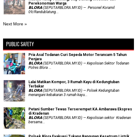
Perekonomian Warga
𝗕𝗟𝗢𝗥𝗔 (SEPUTARBLORA.MY.ID) — Personel Koramil
09/Randublatung...
Next More »
PUBLIC SAFETY
Pria Asal Todanan Curi Sepeda Motor Terancam 5 Tahun
Penjara
𝗕𝗟𝗢𝗥𝗔 (SEPUTARBLORA.MY.ID) — Kepolisian Sektor Todanan
Polres Blora ...
Lalai Matikan Kompor, 3 Rumah Kayu di Kedungtuban
Terbakar
𝗕𝗟𝗢𝗥𝗔 (SEPUTARBLORA.MY.ID) — Polsek Kedungtuban
menangani kebakaran 3 rumah kayu...
Petani Sumber Tewas Terserempet KA Ambarawa Ekspres
di Kradenan
𝗕𝗟𝗢𝗥𝗔 (SEPUTARBLORA.MY.ID) — Kepolisian sektor Kradenan
bersama...
Polsek Blora Evakuasi Tukang Bangunan Kesetrum Listrik