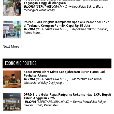
Tegangan Tinggi di Mlangsen
𝗕𝗟𝗢𝗥𝗔 (SEPUTARBLORA.MY.ID) — Kepolisian Sektor Blora
menangani kasus orang...
Polres Blora Ringkus Komplotan Spesialis Pembobol Toko
di Todanan, Kerugian Pemilik Capai Rp 45 Juta
𝗕𝗟𝗢𝗥𝗔 (SEPUTARBLORA.MY.ID) — Kepolisian Sektor Todanan,
Polres Blora ...
Next More »
ECONOMIC POLITICS
Ketua DPRD Blora Minta Kesejahteraan Buruh Harus Jadi
Perhatian Utama
​𝗕𝗟𝗢𝗥𝗔 (SEPUTARBLORA.MY.ID) — Momentum Hari Buruh
Internasional (May Day) yang...
DPRD Blora Gelar Rapat Paripurna Rekomendasi LKPJ Bupati
Tahun Anggaran 2025
‎ 𝗕𝗟𝗢𝗥𝗔 (SEPUTARBLORA.MY.ID) — Dewan Perwakilan Rakyat
Daerah (DPRD) Kabupaten...