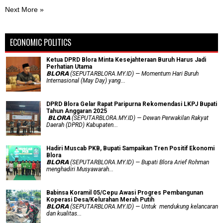
Next More »
ECONOMIC POLITICS
Ketua DPRD Blora Minta Kesejahteraan Buruh Harus Jadi
Perhatian Utama
​𝗕𝗟𝗢𝗥𝗔 (SEPUTARBLORA.MY.ID) — Momentum Hari Buruh
Internasional (May Day) yang...
DPRD Blora Gelar Rapat Paripurna Rekomendasi LKPJ Bupati
Tahun Anggaran 2025
‎ 𝗕𝗟𝗢𝗥𝗔 (SEPUTARBLORA.MY.ID) — Dewan Perwakilan Rakyat
Daerah (DPRD) Kabupaten...
Hadiri Muscab PKB, Bupati Sampaikan Tren Positif Ekonomi
Blora
𝗕𝗟𝗢𝗥𝗔 (SEPUTARBLORA.MY.ID) — Bupati Blora Arief Rohman
menghadiri Musyawarah...
Babinsa Koramil 05/Cepu Awasi Progres Pembangunan
Koperasi Desa/Kelurahan Merah Putih
𝗕𝗟𝗢𝗥𝗔 (SEPUTARBLORA.MY.ID) — Untuk mendukung kelancaran
dan kualitas...