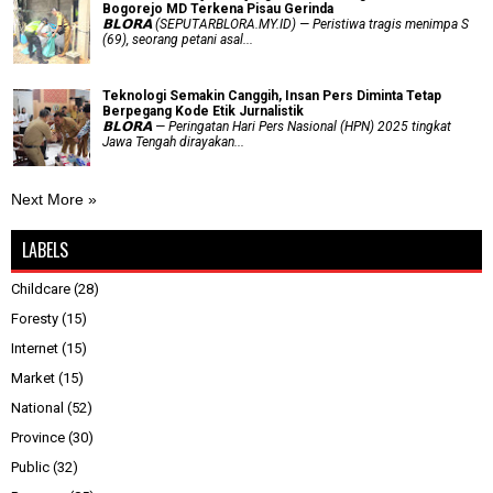
Bogorejo MD Terkena Pisau Gerinda
𝗕𝗟𝗢𝗥𝗔 (SEPUTARBLORA.MY.ID) — Peristiwa tragis menimpa S
(69), seorang petani asal...
Teknologi Semakin Canggih, Insan Pers Diminta Tetap
Berpegang Kode Etik Jurnalistik
𝗕𝗟𝗢𝗥𝗔 — Peringatan Hari Pers Nasional (HPN) 2025 tingkat
Jawa Tengah dirayakan...
Next More »
LABELS
Childcare
(28)
Foresty
(15)
Internet
(15)
Market
(15)
National
(52)
Province
(30)
Public
(32)