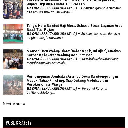
Kondisi Jalan Mantap di Blora Mantap Capai 70 persen,
Bupati Janji Bisa Tuntas 100 Persen
𝗕𝗟𝗢𝗥𝗔 (SEPUTARBLORA.MY.ID) — Ditengah gemuruh gamelan
dan antusiasme ribuan warga...
Tangis Haru Sambut Haji Blora, Sukses Besar Layanan Arab
Saudi Tuai Pujian
𝗕𝗟𝗢𝗥𝗔 (SEPUTARBLORA.MY.ID) — Suasana haru biru dan isak
tangis bahagia mewarnai...
Momen Haru Wabup Blora: ​'Sabar Nggih, Ini Ujian', Kuatkan
Korban Kebakaran Wadung Kedungtuban
𝗕𝗟𝗢𝗥𝗔 (SEPUTARBLORA.MY.ID) — Musibah kebakaran yang
menghanguskan sejumlah...
Pembangunan Jembatan Aramco Desa Sambongwangan
Masuki Tahap Finishing, Siap Dukung Mobilitas dan
Perekonomian Warga
𝗕𝗟𝗢𝗥𝗔 (SEPUTARBLORA.MY.ID) — Personel Koramil
09/Randublatung...
Next More »
PUBLIC SAFETY