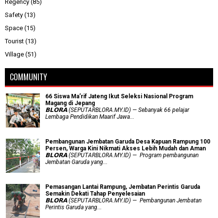
Regency
(85)
Safety
(13)
Space
(15)
Tourist
(13)
Village
(51)
COMMUNITY
66 Siswa Ma’rif Jateng Ikut Seleksi Nasional Program
Magang di Jepang
𝗕𝗟𝗢𝗥𝗔 (SEPUTARBLORA.MY.ID) — Sebanyak 66 pelajar
Lembaga Pendidikan Maarif Jawa...
Pembangunan Jembatan Garuda Desa Kapuan Rampung 100
Persen, Warga Kini Nikmati Akses Lebih Mudah dan Aman
𝗕𝗟𝗢𝗥𝗔 (SEPUTARBLORA.MY.ID) — Program pembangunan
Jembatan Garuda yang...
Pemasangan Lantai Rampung, Jembatan Perintis Garuda
Semakin Dekati Tahap Penyelesaian
𝗕𝗟𝗢𝗥𝗔 (SEPUTARBLORA.MY.ID) — Pembangunan Jembatan
Perintis Garuda yang...