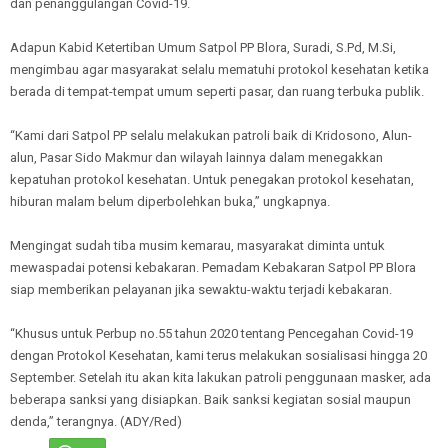
dan penanggulangan Covid-19.
Adapun Kabid Ketertiban Umum Satpol PP Blora, Suradi, S.Pd, M.Si,
mengimbau agar masyarakat selalu mematuhi protokol kesehatan ketika
berada di tempat-tempat umum seperti pasar, dan ruang terbuka publik.
“Kami dari Satpol PP selalu melakukan patroli baik di Kridosono, Alun-
alun, Pasar Sido Makmur dan wilayah lainnya dalam menegakkan
kepatuhan protokol kesehatan. Untuk penegakan protokol kesehatan,
hiburan malam belum diperbolehkan buka,” ungkapnya.
Mengingat sudah tiba musim kemarau, masyarakat diminta untuk
mewaspadai potensi kebakaran. Pemadam Kebakaran Satpol PP Blora
siap memberikan pelayanan jika sewaktu-waktu terjadi kebakaran.
“Khusus untuk Perbup no.55 tahun 2020 tentang Pencegahan Covid-19
dengan Protokol Kesehatan, kami terus melakukan sosialisasi hingga 20
September. Setelah itu akan kita lakukan patroli penggunaan masker, ada
beberapa sanksi yang disiapkan. Baik sanksi kegiatan sosial maupun
denda,” terangnya. (ADY/Red)