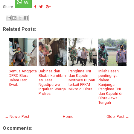
Share:
Related Posts:
Semua Anggota
Babinsa dan
Panglima TNI
Inilah Pesan
DPRD Blora
Bhabinkamtibm
dan Kapolri
pentingnya
Jalani Test
as Desa
Motivasi Bupati
dalam
Swab
Ngadipurwo
terkait PPKM
Kunjungan
ingatkan Warga
Mikro di Blora
Panglima TNI
Prokes
dan Kapolri di
Blora Jawa
Tengah
← Newer Post
Home
Older Post →
0 comments: