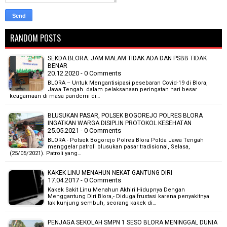
RANDOM POSTS
SEKDA BLORA: JAM MALAM TIDAK ADA DAN PSBB TIDAK
BENAR
20.12.2020 - 0 Comments
BLORA – Untuk Mengantisipasi pesebaran Covid-19 di Blora,
Jawa Tengah dalam pelaksanaan peringatan hari besar
keagamaan di masa pandemi di…
BLUSUKAN PASAR, POLSEK BOGOREJO POLRES BLORA
INGATKAN WARGA DISIPLIN PROTOKOL KESEHATAN
25.05.2021 - 0 Comments
BLORA - Polsek Bogorejo Polres Blora Polda Jawa Tengah
menggelar patroli blusukan pasar tradisional, Selasa,
(25/05/2021). Patroli yang…
KAKEK LINU MENAHUN NEKAT GANTUNG DIRI
17.04.2017 - 0 Comments
Kakek Sakit Linu Menahun Akhiri Hidupnya Dengan
Menggantung Diri Blora,- Diduga frustasi karena penyakitnya
tak kunjung sembuh, seorang kakek di…
PENJAGA SEKOLAH SMPN 1 SESO BLORA MENINGGAL DUNIA