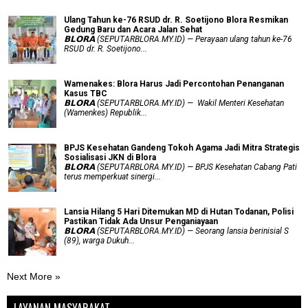
Ulang Tahun ke-76 RSUD dr. R. Soetijono Blora Resmikan
Gedung Baru dan Acara Jalan Sehat
𝗕𝗟𝗢𝗥𝗔 (SEPUTARBLORA.MY.ID) — Perayaan ulang tahun ke-76
RSUD dr. R. Soetijono...
Wamenakes: Blora Harus Jadi Percontohan Penanganan
Kasus TBC
𝗕𝗟𝗢𝗥𝗔 (SEPUTARBLORA.MY.ID) — Wakil Menteri Kesehatan
(Wamenkes) Republik...
BPJS Kesehatan Gandeng Tokoh Agama Jadi Mitra Strategis
Sosialisasi JKN di Blora
𝗕𝗟𝗢𝗥𝗔 (SEPUTARBLORA.MY.ID) — BPJS Kesehatan Cabang Pati
terus memperkuat sinergi...
Lansia Hilang 5 Hari Ditemukan MD di Hutan Todanan, Polisi
Pastikan Tidak Ada Unsur Penganiayaan
𝗕𝗟𝗢𝗥𝗔 (SEPUTARBLORA.MY.ID) — Seorang lansia berinisial S
(89), warga Dukuh...
Next More »