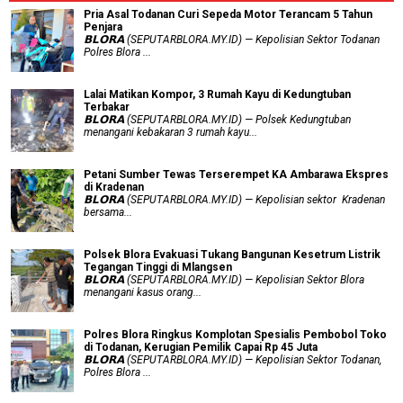
Pria Asal Todanan Curi Sepeda Motor Terancam 5 Tahun
Penjara
𝗕𝗟𝗢𝗥𝗔 (SEPUTARBLORA.MY.ID) — Kepolisian Sektor Todanan
Polres Blora ...
Lalai Matikan Kompor, 3 Rumah Kayu di Kedungtuban
Terbakar
𝗕𝗟𝗢𝗥𝗔 (SEPUTARBLORA.MY.ID) — Polsek Kedungtuban
menangani kebakaran 3 rumah kayu...
Petani Sumber Tewas Terserempet KA Ambarawa Ekspres
di Kradenan
𝗕𝗟𝗢𝗥𝗔 (SEPUTARBLORA.MY.ID) — Kepolisian sektor Kradenan
bersama...
Polsek Blora Evakuasi Tukang Bangunan Kesetrum Listrik
Tegangan Tinggi di Mlangsen
𝗕𝗟𝗢𝗥𝗔 (SEPUTARBLORA.MY.ID) — Kepolisian Sektor Blora
menangani kasus orang...
Polres Blora Ringkus Komplotan Spesialis Pembobol Toko
di Todanan, Kerugian Pemilik Capai Rp 45 Juta
𝗕𝗟𝗢𝗥𝗔 (SEPUTARBLORA.MY.ID) — Kepolisian Sektor Todanan,
Polres Blora ...