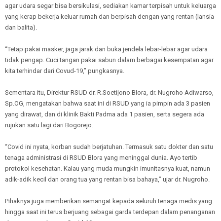
agar udara segar bisa bersikulasi, sediakan kamar terpisah untuk keluarga
yang kerap bekerja keluar rumah dan berpisah dengan yang rentan (lansia
dan balita).
“Tetap pakai masker, jaga jarak dan buka jendela lebar-lebar agar udara
tidak pengap. Cuci tangan pakai sabun dalam berbagai kesempatan agar
kita terhindar dari Covud-19,” pungkasnya.
Sementara itu, Direktur RSUD dr. R.Soetijono Blora, dr. Nugroho Adiwarso,
Sp.OG, mengatakan bahwa saat ini di RSUD yang ia pimpin ada 3 pasien
yang dirawat, dan di klinik Bakti Padma ada 1 pasien, serta segera ada
rujukan satu lagi dari Bogorejo.
“Covid ini nyata, korban sudah berjatuhan. Termasuk satu dokter dan satu
tenaga administrasi di RSUD Blora yang meninggal dunia. Ayo tertib
protokol kesehatan. Kalau yang muda mungkin imunitasnya kuat, namun
adik-adik kecil dan orang tua yang rentan bisa bahaya,” ujar dr. Nugroho.
Pihaknya juga memberikan semangat kepada seluruh tenaga medis yang
hingga saat ini terus berjuang sebagai garda terdepan dalam penanganan