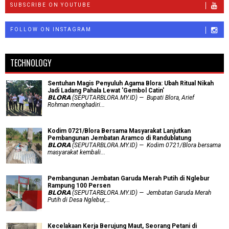
SUBSCRIBE ON YOUTUBE
FOLLOW ON INSTAGRAM
TECHNOLOGY
Sentuhan Magis Penyuluh Agama Blora: Ubah Ritual Nikah
Jadi Ladang Pahala Lewat 'Gembol Catin'
𝗕𝗟𝗢𝗥𝗔 (SEPUTARBLORA.MY.ID) — Bupati Blora, Arief
Rohman menghadiri...
Kodim 0721/Blora Bersama Masyarakat Lanjutkan
Pembangunan Jembatan Aramco di Randublatung
𝗕𝗟𝗢𝗥𝗔 (SEPUTARBLORA.MY.ID) — Kodim 0721/Blora bersama
masyarakat kembali...
Pembangunan Jembatan Garuda Merah Putih di Nglebur
Rampung 100 Persen
𝗕𝗟𝗢𝗥𝗔 (SEPUTARBLORA.MY.ID) — Jembatan Garuda Merah
Putih di Desa Nglebur,...
Kecelakaan Kerja Berujung Maut, Seorang Petani di