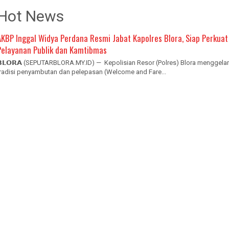
Hot News
AKBP Inggal Widya Perdana Resmi Jabat Kapolres Blora, Siap Perkuat
Pelayanan Publik dan Kamtibmas
𝗕𝗟𝗢𝗥𝗔 (SEPUTARBLORA.MY.ID) — Kepolisian Resor (Polres) Blora menggelar
tradisi penyambutan dan pelepasan (Welcome and Fare...