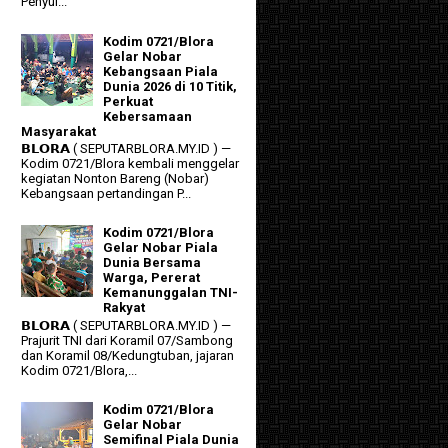
Penyul...
Kodim 0721/Blora
Gelar Nobar
Kebangsaan Piala
Dunia 2026 di 10 Titik,
Perkuat
Kebersamaan
Masyarakat
𝗕𝗟𝗢𝗥𝗔 ( SEPUTARBLORA.MY.ID ) —
Kodim 0721/Blora kembali menggelar
kegiatan Nonton Bareng (Nobar)
Kebangsaan pertandingan P...
Kodim 0721/Blora
Gelar Nobar Piala
Dunia Bersama
Warga, Pererat
Kemanunggalan TNI-
Rakyat
𝗕𝗟𝗢𝗥𝗔 ( SEPUTARBLORA.MY.ID ) —
Prajurit TNI dari Koramil 07/Sambong
dan Koramil 08/Kedungtuban, jajaran
Kodim 0721/Blora,...
Kodim 0721/Blora
Gelar Nobar
Semifinal Piala Dunia