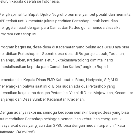
eluruh kepala daerah se Indonesia.
Menyikapi hal itu, Bupati Djoko Nugroho pun menyambut positif dan meminta
OPD terkait untuk meminta juknis pendirian Pertashop untuk kemudian
menggelar rapat dengan para Camat dan Kades guna mensosialisasikan
rogram Pertashop ini.
“Program bagus ini, desa-desa di Kecamatan yang belum ada SPBU nya bisa
endirikan Pertashop ini. Seperti desa-desa di Bogorejo, Japah, Todanan,
anjarejo, Jiken, Kradenan. Petunjuk teknisnya tolong diminta, nanti
disosialisasikan kepada para Camat dan Kades,” ungkap Bupati.
ementara itu, Kepala Dinas PMD Kabupaten Blora, Hariyanto, SIP, M.Si
menerangkan bahwa saat ini di Blora sudah ada dua Pertashop yang
diresmikan kerjasama dengan Pertamina. Yakni di Desa Mojowetan, Kecamata
Banjarejo dan Desa Sumber, Kecamatan Kradenan.
“Dengan adanya rakor ini, semoga kedepan semakin banyak desa yang bisa
ikut mendirikan Pertashop sehingga pemenuhan kebutuhan energi untuk
masyarakat desa yang jauh dari SPBU bisa dengan mudah terpenuhi,” kata
Hariyanto. (ADY/Red)