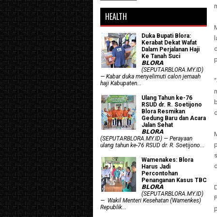
HEALTH
Duka Bupati Blora:
Kerabat Dekat Wafat
Dalam Perjalanan Haji
Ke Tanah Suci
𝗕𝗟𝗢𝗥𝗔
(SEPUTARBLORA.MY.ID)
— Kabar duka menyelimuti calon jemaah
“
haji Kabupaten...
Ulang Tahun ke-76
RSUD dr. R. Soetijono
Blora Resmikan
d
Gedung Baru dan Acara
Jalan Sehat
𝗕𝗟𝗢𝗥𝗔
(SEPUTARBLORA.MY.ID) — Perayaan
ulang tahun ke-76 RSUD dr. R. Soetijono...
Wamenakes: Blora
d
Harus Jadi
Percontohan
Penanganan Kasus TBC
D
𝗕𝗟𝗢𝗥𝗔
(SEPUTARBLORA.MY.ID)
— Wakil Menteri Kesehatan (Wamenkes)
Republik...
p