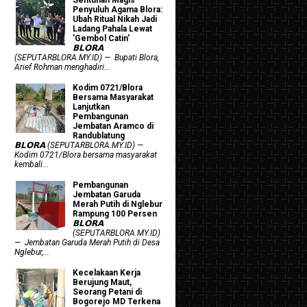
Penyuluh Agama Blora:
Ubah Ritual Nikah Jadi
Ladang Pahala Lewat
'Gembol Catin'
𝗕𝗟𝗢𝗥𝗔
(SEPUTARBLORA.MY.ID) — Bupati Blora,
Arief Rohman menghadiri...
Kodim 0721/Blora
Bersama Masyarakat
Lanjutkan
Pembangunan
Jembatan Aramco di
Randublatung
𝗕𝗟𝗢𝗥𝗔 (SEPUTARBLORA.MY.ID) —
Kodim 0721/Blora bersama masyarakat
kembali...
Pembangunan
Jembatan Garuda
Merah Putih di Nglebur
Rampung 100 Persen
𝗕𝗟𝗢𝗥𝗔
(SEPUTARBLORA.MY.ID)
— Jembatan Garuda Merah Putih di Desa
Nglebur,...
Kecelakaan Kerja
Berujung Maut,
Seorang Petani di
Bogorejo MD Terkena