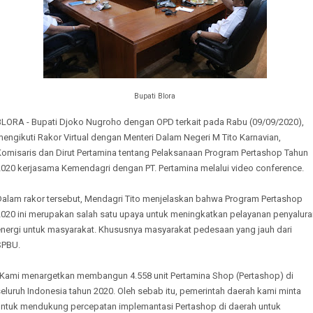
Bupati Blora
BLORA - Bupati Djoko Nugroho dengan OPD terkait pada Rabu (09/09/2020),
engikuti Rakor Virtual dengan Menteri Dalam Negeri M Tito Karnavian,
Komisaris dan Dirut Pertamina tentang Pelaksanaan Program Pertashop Tahun
2020 kerjasama Kemendagri dengan PT. Pertamina melalui video conference.
Dalam rakor tersebut, Mendagri Tito menjelaskan bahwa Program Pertashop
2020 ini merupakan salah satu upaya untuk meningkatkan pelayanan penyalura
energi untuk masyarakat. Khususnya masyarakat pedesaan yang jauh dari
SPBU.
“Kami menargetkan membangun 4.558 unit Pertamina Shop (Pertashop) di
eluruh Indonesia tahun 2020. Oleh sebab itu, pemerintah daerah kami minta
untuk mendukung percepatan implemantasi Pertashop di daerah untuk