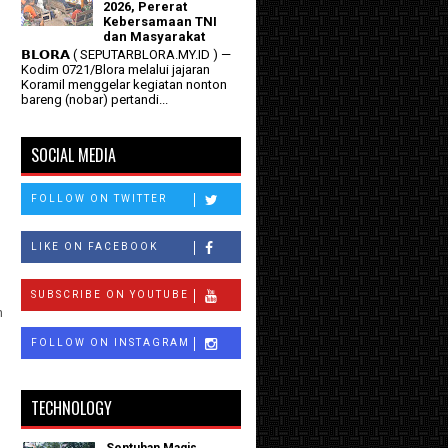
2026, Pererat
Kebersamaan TNI
dan Masyarakat
𝗕𝗟𝗢𝗥𝗔 ( SEPUTARBLORA.MY.ID ) —
Kodim 0721/Blora melalui jajaran
Koramil menggelar kegiatan nonton
bareng (nobar) pertandi...
SOCIAL MEDIA
FOLLOW ON TWITTER
LIKE ON FACEBOOK
SUBSCRIBE ON YOUTUBE
n
FOLLOW ON INSTAGRAM
TECHNOLOGY
Sentuhan Magis