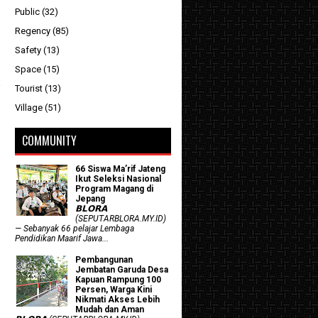
Public
(32)
Regency
(85)
Safety
(13)
Space
(15)
Tourist
(13)
Village
(51)
COMMUNITY
66 Siswa Ma’rif Jateng
Ikut Seleksi Nasional
Program Magang di
Jepang
𝗕𝗟𝗢𝗥𝗔
(SEPUTARBLORA.MY.ID)
— Sebanyak 66 pelajar Lembaga
Pendidikan Maarif Jawa...
Pembangunan
Jembatan Garuda Desa
Kapuan Rampung 100
Persen, Warga Kini
Nikmati Akses Lebih
Mudah dan Aman