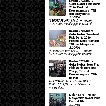
Kodim 0721/Blora
Gelar Nobar Piala Dunia
2026, Perkuat
Kemanunggalan TNI
dan Masyarakat
𝗕𝗟𝗢𝗥𝗔
(SEPUTARBLORA.MY.ID) — Kodim
0721/Blora melalui jajaran Koramil...
Kodim 0721/Blora
Gelar Nobar Semifinal
Piala Dunia 2026,
Pererat Kebersamaan
TNI dan Masyarakat
𝗕𝗟𝗢𝗥𝗔
(SEPUTARBLORA.MY.ID) — Kodim
0721/Blora melalui jajaran Koramil...
Kodim 0721/Blora
Gelar Nobar Semi Final
Piala Dunia Bersama
Warga, Pererat
Kemanunggalan TNI-
Rakyat
𝗕𝗟𝗢𝗥𝗔 (SEPUTARBLORA.MY.ID) —
Kodim 0721/Blora dan jajarannya
menggelar...
Makin Seru, TNI dan
Masyarakat Nobar Piala
Dunia di Blora
𝗕𝗟𝗢𝗥𝗔