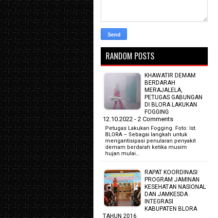
RANDOM POSTS
KHAWATIR DEMAM
BERDARAH
MERAJALELA,
PETUGAS GABUNGAN
DI BLORA LAKUKAN
FOGGING
12.10.2022 - 2 Comments
Petugas Lakukan Fogging. Foto: Ist.
BLORA – Sebagai langkah untuk
mengantisipasi penularan penyakit
demam berdarah ketika musim
hujan mulai…
RAPAT KOORDINASI
PROGRAM JAMINAN
KESEHATAN NASIONAL
DAN JAMKESDA
INTEGRASI
KABUPATEN BLORA
TAHUN 2016