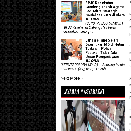
s
BPJS Kesehatan
Gandeng Tokoh Agama
Jadi Mitra Strategis
Sosialisasi JKN di Blora
𝗕𝗟𝗢𝗥𝗔
(SEPUTARBLORA.MY.ID)
— BPJS Kesehatan Cabang Pati terus
memperkuat sinergi...
p
Lansia Hilang 5 Hari
Ditemukan MD di Hutan
Todanan, Polisi
m
Pastikan Tidak Ada
Unsur Penganiayaan
B
𝗕𝗟𝗢𝗥𝗔
(SEPUTARBLORA.MY.ID) — Seorang lansia
berinisial S (89), warga Dukuh...
Next More »
S
LAYANAN MASYARAKAT