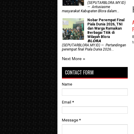
(SEPUTARBLORA.MY.ID)
— Antusiasme
masyarakat Kabupaten Blora dalam...
Nobar Perempat Final
Piala Dunia 2026, TNI
dan Warga Ramaikan
Berbagai Titik di
Wilayah Blora
𝗕𝗟𝗢𝗥𝗔
(SEPUTARBLORA.MY.ID) — Pertandingan
perempat final Piala Dunia 2026...
Next More »
CONTACT FORM
Name
Email
*
Message
*