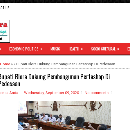
ACT US
»
»
»
»
ECONOMIC POLITICS
MUSIC
HEALTH
SOCIO CULTURAL
E
Home
» » Bupati Blora Dukung Pembangunan Pertashop Di Pedesaan
Bupati Blora Dukung Pembangunan Pertashop Di
Pedesaan
Lensa Anda
Wednesday, September 09, 2020
No comments