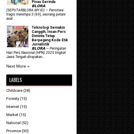
Pisau Gerinda
𝗕𝗟𝗢𝗥𝗔
(SEPUTARBLORA.MY.ID) — Peristiwa
tragis menimpa S (69), seorang petani
asal...
Teknologi Semakin
Canggih, Insan Pers
Diminta Tetap
Berpegang Kode Etik
Jurnalistik
𝗕𝗟𝗢𝗥𝗔 — Peringatan
Hari Pers Nasional (HPN) 2025 tingkat
Jawa Tengah dirayakan...
Next More »
LABELS
Childcare
(28)
Foresty
(15)
Internet
(15)
Market
(15)
National
(52)
Province
(30)