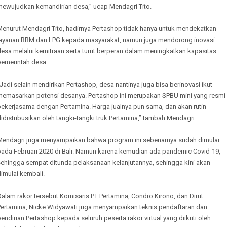
mewujudkan kemandirian desa,” ucap Mendagri Tito.
Menurut Mendagri Tito, hadirnya Pertashop tidak hanya untuk mendekatkan
layanan BBM dan LPG kepada masyarakat, namun juga mendorong inovasi
desa melalui kemitraan serta turut berperan dalam meningkatkan kapasitas
pemerintah desa.
Jadi selain mendirikan Pertashop, desa nantinya juga bisa berinovasi ikut
memasarkan potensi desanya. Pertashop ini merupakan SPBU mini yang resmi
bekerjasama dengan Pertamina. Harga jualnya pun sama, dan akan rutin
idistribusikan oleh tangki-tangki truk Pertamina,” tambah Mendagri.
Mendagri juga menyampaikan bahwa program ini sebenarnya sudah dimulai
pada Februari 2020 di Bali. Namun karena kemudian ada pandemic Covid-19,
sehingga sempat ditunda pelaksanaan kelanjutannya, sehingga kini akan
imulai kembali.
alam rakor tersebut Komisaris PT Pertamina, Condro Kirono, dan Dirut
Pertamina, Nicke Widyawati juga menyampaikan teknis pendaftaran dan
endirian Pertashop kepada seluruh peserta rakor virtual yang diikuti oleh