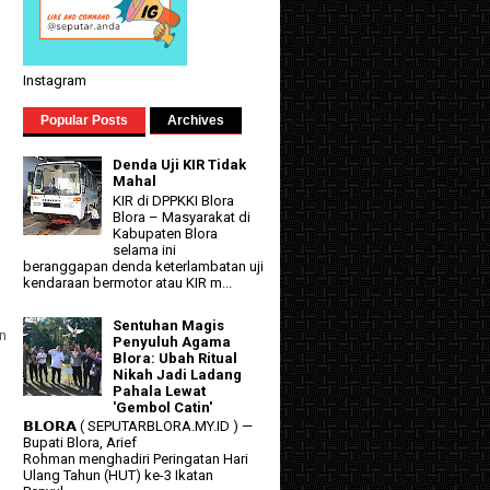
Instagram
Popular Posts
Archives
Denda Uji KIR Tidak
Mahal
KIR di DPPKKI Blora
Blora – Masyarakat di
Kabupaten Blora
selama ini
beranggapan denda keterlambatan uji
kendaraan bermotor atau KIR m...
Sentuhan Magis
n
Penyuluh Agama
Blora: Ubah Ritual
Nikah Jadi Ladang
Pahala Lewat
'Gembol Catin'
𝗕𝗟𝗢𝗥𝗔 ( SEPUTARBLORA.MY.ID ) —
Bupati Blora, Arief
Rohman menghadiri Peringatan Hari
Ulang Tahun (HUT) ke-3 Ikatan