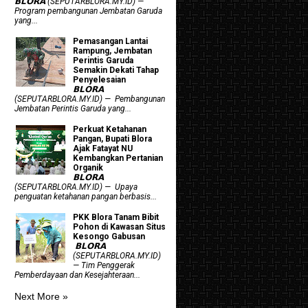
𝗕𝗟𝗢𝗥𝗔 (SEPUTARBLORA.MY.ID) —
Program pembangunan Jembatan Garuda
yang...
Pemasangan Lantai
Rampung, Jembatan
Perintis Garuda
Semakin Dekati Tahap
Penyelesaian
𝗕𝗟𝗢𝗥𝗔
(SEPUTARBLORA.MY.ID) — Pembangunan
Jembatan Perintis Garuda yang...
​Perkuat Ketahanan
Pangan, Bupati Blora
Ajak Fatayat NU
Kembangkan Pertanian
Organik
𝗕𝗟𝗢𝗥𝗔
(SEPUTARBLORA.MY.ID) — Upaya
penguatan ketahanan pangan berbasis...
PKK Blora Tanam Bibit
Pohon di Kawasan Situs
Kesongo Gabusan
‎ 𝗕𝗟𝗢𝗥𝗔
(SEPUTARBLORA.MY.ID)
— Tim Penggerak
Pemberdayaan dan Kesejahteraan...
Next More »