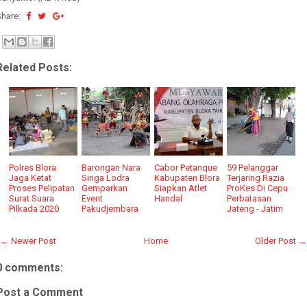
Share:
Related Posts:
Polres Blora
Barongan Nara
Cabor Petanque
59 Pelanggar
Jaga Ketat
Singa Lodra
Kabupaten Blora
Terjaring Razia
Proses Pelipatan
Gemparkan
Siapkan Atlet
ProKes Di Cepu
Surat Suara
Event
Handal
Perbatasan
Pilkada 2020
Pakudjembara
Jateng - Jatim
← Newer Post
Home
Older Post →
0 comments:
Post a Comment