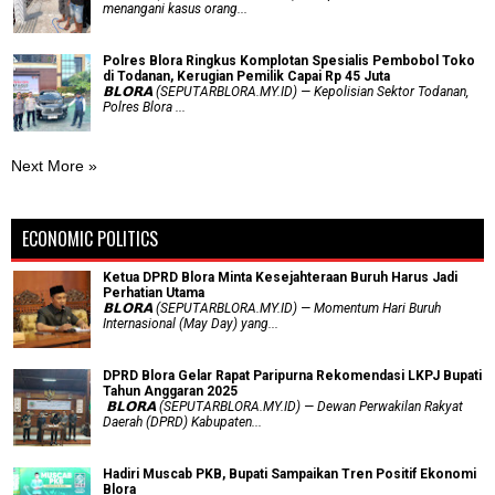
menangani kasus orang...
Polres Blora Ringkus Komplotan Spesialis Pembobol Toko
di Todanan, Kerugian Pemilik Capai Rp 45 Juta
𝗕𝗟𝗢𝗥𝗔 (SEPUTARBLORA.MY.ID) — Kepolisian Sektor Todanan,
Polres Blora ...
Next More »
ECONOMIC POLITICS
Ketua DPRD Blora Minta Kesejahteraan Buruh Harus Jadi
Perhatian Utama
​𝗕𝗟𝗢𝗥𝗔 (SEPUTARBLORA.MY.ID) — Momentum Hari Buruh
Internasional (May Day) yang...
DPRD Blora Gelar Rapat Paripurna Rekomendasi LKPJ Bupati
Tahun Anggaran 2025
‎ 𝗕𝗟𝗢𝗥𝗔 (SEPUTARBLORA.MY.ID) — Dewan Perwakilan Rakyat
Daerah (DPRD) Kabupaten...
Hadiri Muscab PKB, Bupati Sampaikan Tren Positif Ekonomi
Blora