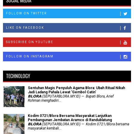
SOCIAL MEDIA
FOLLOW ON TWITTER
LIKE ON FACEBOOK
SUBSCRIBE ON YOUTUBE
FOLLOW ON INSTAGRAM
TECHNOLOGY
Sentuhan Magis Penyuluh Agama Blora: Ubah Ritual Nikah
Jadi Ladang Pahala Lewat 'Gembol Catin'
𝗕𝗟𝗢𝗥𝗔 (SEPUTARBLORA.MY.ID) — Bupati Blora, Arief
Rohman menghadiri...
Kodim 0721/Blora Bersama Masyarakat Lanjutkan
Pembangunan Jembatan Aramco di Randublatung
𝗕𝗟𝗢𝗥𝗔 (SEPUTARBLORA.MY.ID) — Kodim 0721/Blora bersama
masyarakat kembali...