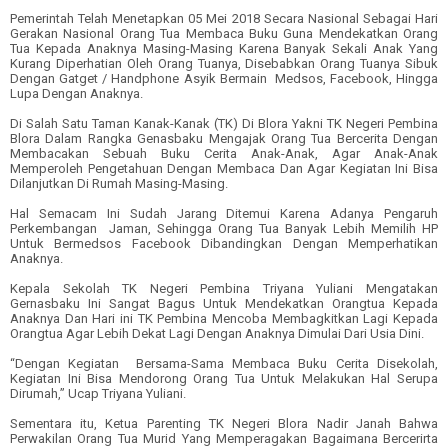
Pemerintah Telah
Men
etapkan
0
5 Mei 2018 Secara Nasional Sebagai Hari
Gerakan Nasional Orang Tua Membaca Buku
Guna Mendekatkan Orang
Tua Kepada Anaknya Masing-Masing Karena Banyak Sekali Anak Yang
Kurang
Dip
erhatian
Oleh
Orang Tuanya
,
Disebabkan Orang Tua
nya
Sibuk
Deng
a
n Gatget
/
Handphon
e
Asyik
Bermain Medsos
,
Facebook
,
Hingga
Lupa Dengan Anaknya
.
Di Salah Satu Taman Kanak-Kanak
(TK)
Di Blora
Yakni TK Negeri Pembina
Blora Dalam Rangka Genasbaku
Mengajak Orang Tua Bercerita Dengan
Membacakan Sebuah Buku Cerita Anak-Anak
,
Agar Anak-Anak
Memperoleh Pengetahuan Dengan Membaca Dan Agar Kegiatan Ini Bisa
Dilanjutkan Di Rumah Masing-Masing
.
Hal Semacam Ini Sudah Jarang Ditemui Karena Adanya Pengaruh
P
erkembanga
n
Jaman
,
Sehingga Orang Tua Banyak Lebih Memilih HP
Untuk Bermedsos Facebook
Dibandingkan Dengan Memperhatikan
Anaknya
.
Kepala Sekolah TK Negeri Pembina
Triyana Yuliani Mengatakan
Gernasbaku Ini Sangat Bagus Untuk Mendekatkan Orangtua Kepada
Anaknya Dan Hari ini TK Pembina Mencoba Membagkitkan Lagi Kepada
Orangtua Agar Lebih Dekat Lagi Dengan Anaknya Dimulai Dari Usia Dini
.
“
Dengan Kegiatan Bersama-Sama Membaca Buku Cerita Disekolah
,
Kegiatan Ini Bisa Mendorong Orang Tua Untuk Melakukan Hal
Serupa
Dirumah
,” Ucap
Triyana Yuliani
.
Sementara itu,
Ketua Parenting TK Negeri Blora
Nadir Janah
Bahwa
Perwakilan Orang Tua Murid Yang Memperagakan Bagaimana Bercerirta