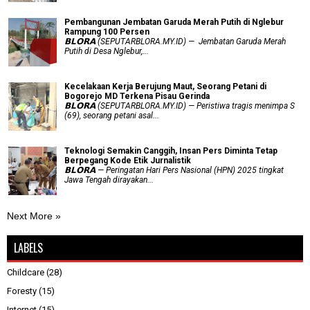
Pembangunan Jembatan Garuda Merah Putih di Nglebur
Rampung 100 Persen
𝗕𝗟𝗢𝗥𝗔 (SEPUTARBLORA.MY.ID) — Jembatan Garuda Merah
Putih di Desa Nglebur,...
Kecelakaan Kerja Berujung Maut, Seorang Petani di
Bogorejo MD Terkena Pisau Gerinda
𝗕𝗟𝗢𝗥𝗔 (SEPUTARBLORA.MY.ID) — Peristiwa tragis menimpa S
(69), seorang petani asal...
Teknologi Semakin Canggih, Insan Pers Diminta Tetap
Berpegang Kode Etik Jurnalistik
𝗕𝗟𝗢𝗥𝗔 — Peringatan Hari Pers Nasional (HPN) 2025 tingkat
Jawa Tengah dirayakan...
Next More »
LABELS
Childcare
(28)
Foresty
(15)
Internet
(15)