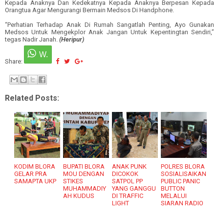
Kepada Anaknya
Dan Kedekatnya Kepada Anaknya
Berpesan Kepada
Orangtua Agar Mengurangi Bermain Medsos
D
i
Handphon
e.
“
Perhati
a
n Terhadap Anak Di Rumah Sangatlah Penting
, Ayo
Gunakan
Medsos Untuk Mengekplor Anak
Jangan U
n
tuk Kepentingtan Sendiri
,”
tegas Nadir Janah.
(Heripur)
Share:
Related Posts:
KODIM BLORA
BUPATI BLORA
ANAK PUNK
POLRES BLORA
GELAR PRA
MOU DENGAN
DICOKOK
SOSIALISAIKAN
SAMAPTA UKP
STIKES
SATPOL PP
PUBLIC PANIC
MUHAMMADIY
YANG GANGGU
BUTTON
AH KUDUS
DI TRAFFIC
MELALUI
LIGHT
SIARAN RADIO