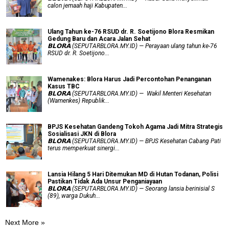
calon jemaah haji Kabupaten...
Ulang Tahun ke-76 RSUD dr. R. Soetijono Blora Resmikan
Gedung Baru dan Acara Jalan Sehat
𝗕𝗟𝗢𝗥𝗔 (SEPUTARBLORA.MY.ID) — Perayaan ulang tahun ke-76
RSUD dr. R. Soetijono...
Wamenakes: Blora Harus Jadi Percontohan Penanganan
Kasus TBC
𝗕𝗟𝗢𝗥𝗔 (SEPUTARBLORA.MY.ID) — Wakil Menteri Kesehatan
(Wamenkes) Republik...
BPJS Kesehatan Gandeng Tokoh Agama Jadi Mitra Strategis
Sosialisasi JKN di Blora
𝗕𝗟𝗢𝗥𝗔 (SEPUTARBLORA.MY.ID) — BPJS Kesehatan Cabang Pati
terus memperkuat sinergi...
Lansia Hilang 5 Hari Ditemukan MD di Hutan Todanan, Polisi
Pastikan Tidak Ada Unsur Penganiayaan
𝗕𝗟𝗢𝗥𝗔 (SEPUTARBLORA.MY.ID) — Seorang lansia berinisial S
(89), warga Dukuh...
Next More »