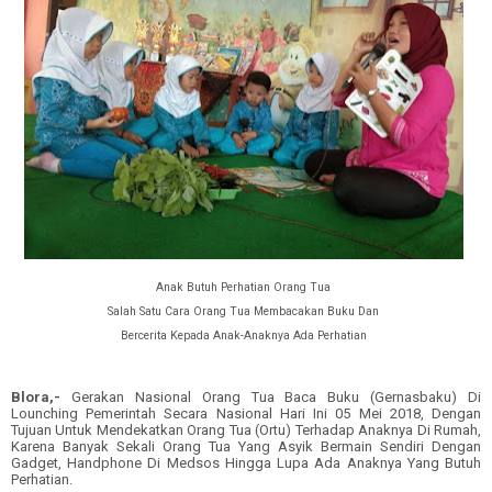
Anak Butuh Perhatian Orang Tua
Salah Satu Cara Orang Tua Membacakan Buku Dan
Bercerita Kepada Anak-Anaknya Ada Perhatian
Blora,-
Gerakan Nasional Orang
T
ua Baca Buku
(
Gernasbaku
)
Di
Lounching Pemerintah Secara Nasional Hari Ini
0
5 Mei 2018
, D
engan
Tujuan Untuk Mendekatkan Orang Tua
(Ortu)
Terhadap Anaknya Di Rumah
,
Karena Banyak Sekali Orang Tua Yang Asyik Bermain Sendiri Dengan
Gadget
,
Handphon
e
Di Medsos Hingga Lupa Ada Anaknya Yang Butuh
Perhatian
.