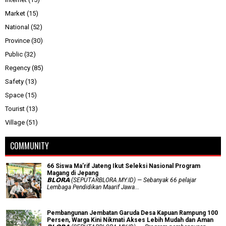
Market
(15)
National
(52)
Province
(30)
Public
(32)
Regency
(85)
Safety
(13)
Space
(15)
Tourist
(13)
Village
(51)
COMMUNITY
66 Siswa Ma’rif Jateng Ikut Seleksi Nasional Program
Magang di Jepang
𝗕𝗟𝗢𝗥𝗔 (SEPUTARBLORA.MY.ID) — Sebanyak 66 pelajar
Lembaga Pendidikan Maarif Jawa...
Pembangunan Jembatan Garuda Desa Kapuan Rampung 100
Persen, Warga Kini Nikmati Akses Lebih Mudah dan Aman