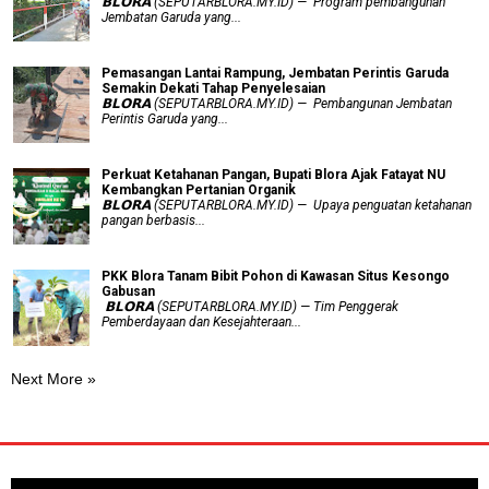
𝗕𝗟𝗢𝗥𝗔 (SEPUTARBLORA.MY.ID) — Program pembangunan
Jembatan Garuda yang...
Pemasangan Lantai Rampung, Jembatan Perintis Garuda
Semakin Dekati Tahap Penyelesaian
𝗕𝗟𝗢𝗥𝗔 (SEPUTARBLORA.MY.ID) — Pembangunan Jembatan
Perintis Garuda yang...
​Perkuat Ketahanan Pangan, Bupati Blora Ajak Fatayat NU
Kembangkan Pertanian Organik
𝗕𝗟𝗢𝗥𝗔 (SEPUTARBLORA.MY.ID) — Upaya penguatan ketahanan
pangan berbasis...
PKK Blora Tanam Bibit Pohon di Kawasan Situs Kesongo
Gabusan
‎ 𝗕𝗟𝗢𝗥𝗔 (SEPUTARBLORA.MY.ID) — Tim Penggerak
Pemberdayaan dan Kesejahteraan...
Next More »