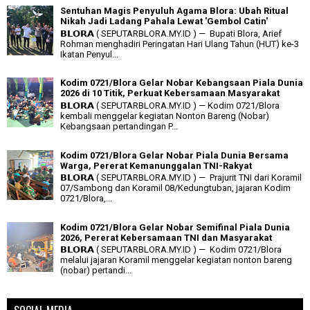
Sentuhan Magis Penyuluh Agama Blora: Ubah Ritual
Nikah Jadi Ladang Pahala Lewat 'Gembol Catin'
𝗕𝗟𝗢𝗥𝗔 ( SEPUTARBLORA.MY.ID ) — Bupati Blora, Arief
Rohman menghadiri Peringatan Hari Ulang Tahun (HUT) ke-3
Ikatan Penyul...
Kodim 0721/Blora Gelar Nobar Kebangsaan Piala Dunia
2026 di 10 Titik, Perkuat Kebersamaan Masyarakat
𝗕𝗟𝗢𝗥𝗔 ( SEPUTARBLORA.MY.ID ) — Kodim 0721/Blora
kembali menggelar kegiatan Nonton Bareng (Nobar)
Kebangsaan pertandingan P...
Kodim 0721/Blora Gelar Nobar Piala Dunia Bersama
Warga, Pererat Kemanunggalan TNI-Rakyat
𝗕𝗟𝗢𝗥𝗔 ( SEPUTARBLORA.MY.ID ) — Prajurit TNI dari Koramil
07/Sambong dan Koramil 08/Kedungtuban, jajaran Kodim
0721/Blora,...
Kodim 0721/Blora Gelar Nobar Semifinal Piala Dunia
2026, Pererat Kebersamaan TNI dan Masyarakat
𝗕𝗟𝗢𝗥𝗔 ( SEPUTARBLORA.MY.ID ) — Kodim 0721/Blora
melalui jajaran Koramil menggelar kegiatan nonton bareng
(nobar) pertandi...