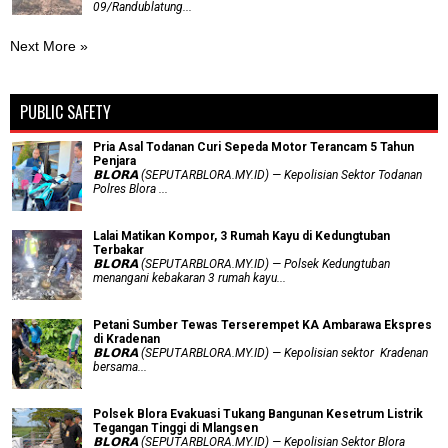
09/Randublatung...
Next More »
PUBLIC SAFETY
Pria Asal Todanan Curi Sepeda Motor Terancam 5 Tahun
Penjara
𝗕𝗟𝗢𝗥𝗔 (SEPUTARBLORA.MY.ID) — Kepolisian Sektor Todanan
Polres Blora ...
Lalai Matikan Kompor, 3 Rumah Kayu di Kedungtuban
Terbakar
𝗕𝗟𝗢𝗥𝗔 (SEPUTARBLORA.MY.ID) — Polsek Kedungtuban
menangani kebakaran 3 rumah kayu...
Petani Sumber Tewas Terserempet KA Ambarawa Ekspres
di Kradenan
𝗕𝗟𝗢𝗥𝗔 (SEPUTARBLORA.MY.ID) — Kepolisian sektor Kradenan
bersama...
Polsek Blora Evakuasi Tukang Bangunan Kesetrum Listrik
Tegangan Tinggi di Mlangsen
𝗕𝗟𝗢𝗥𝗔 (SEPUTARBLORA.MY.ID) — Kepolisian Sektor Blora