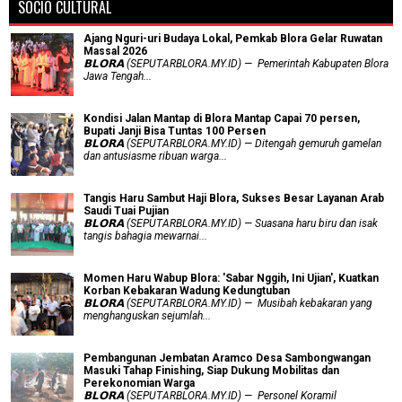
SOCIO CULTURAL
Ajang Nguri-uri Budaya Lokal, Pemkab Blora Gelar Ruwatan
Massal 2026
𝗕𝗟𝗢𝗥𝗔 (SEPUTARBLORA.MY.ID) — Pemerintah Kabupaten Blora
Jawa Tengah...
Kondisi Jalan Mantap di Blora Mantap Capai 70 persen,
Bupati Janji Bisa Tuntas 100 Persen
𝗕𝗟𝗢𝗥𝗔 (SEPUTARBLORA.MY.ID) — Ditengah gemuruh gamelan
dan antusiasme ribuan warga...
Tangis Haru Sambut Haji Blora, Sukses Besar Layanan Arab
Saudi Tuai Pujian
𝗕𝗟𝗢𝗥𝗔 (SEPUTARBLORA.MY.ID) — Suasana haru biru dan isak
tangis bahagia mewarnai...
Momen Haru Wabup Blora: ​'Sabar Nggih, Ini Ujian', Kuatkan
Korban Kebakaran Wadung Kedungtuban
𝗕𝗟𝗢𝗥𝗔 (SEPUTARBLORA.MY.ID) — Musibah kebakaran yang
menghanguskan sejumlah...
Pembangunan Jembatan Aramco Desa Sambongwangan
Masuki Tahap Finishing, Siap Dukung Mobilitas dan
Perekonomian Warga
𝗕𝗟𝗢𝗥𝗔 (SEPUTARBLORA.MY.ID) — Personel Koramil