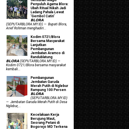
Penyuluh Agama Blora:
Ubah Ritual Nikah Jadi
Ladang Pahala Lewat
'Gembol Catin'
𝗕𝗟𝗢𝗥𝗔
(SEPUTARBLORA.MY.ID) — Bupati Blora,
Arief Rohman menghadiri...
Kodim 0721/Blora
Bersama Masyarakat
Lanjutkan
Pembangunan
Jembatan Aramco di
Randublatung
𝗕𝗟𝗢𝗥𝗔 (SEPUTARBLORA.MY.ID) —
Kodim 0721/Blora bersama masyarakat
kembali...
Pembangunan
Jembatan Garuda
Merah Putih di Nglebur
Rampung 100 Persen
𝗕𝗟𝗢𝗥𝗔
(SEPUTARBLORA.MY.ID)
— Jembatan Garuda Merah Putih di Desa
Nglebur,...
Kecelakaan Kerja
Berujung Maut,
Seorang Petani di
Bogorejo MD Terkena