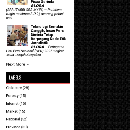
Pisau Gerinda
𝗕𝗟𝗢𝗥𝗔
(SEPUTARBLORA.MY.ID) — Peristiwa
tragis menimpa S (69), seorang petani
asal...
Teknologi Semakin
Canggih, Insan Pers
Diminta Tetap
Berpegang Kode Etik
Jurnalistik
𝗕𝗟𝗢𝗥𝗔 — Peringatan
Hari Pers Nasional (HPN) 2025 tingkat
Jawa Tengah dirayakan...
Next More »
LABELS
Childcare
(28)
Foresty
(15)
Internet
(15)
Market
(15)
National
(52)
Province
(30)