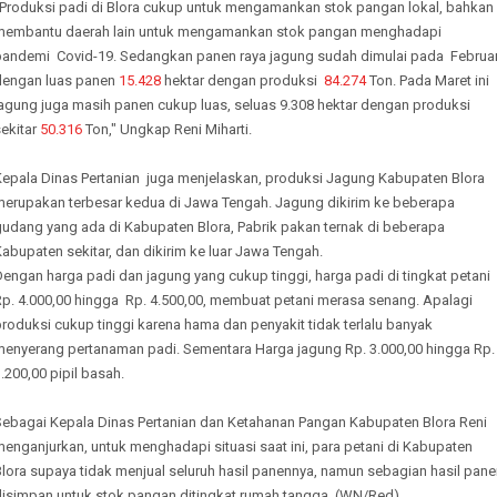
"Produksi padi di Blora cukup untuk mengamankan stok pangan lokal, bahkan
membantu daerah lain untuk mengamankan stok pangan menghadapi
pandemi Covid-19. Sedangkan panen raya jagung sudah dimulai pada Februar
dengan luas panen
15.428
hektar dengan produksi
84.274
Ton. Pada Maret ini
jagung juga masih panen cukup luas, seluas 9.308 hektar dengan produksi
ekitar
50.316
Ton," Ungkap Reni Miharti.
Kepala Dinas Pertanian juga menjelaskan, produksi Jagung Kabupaten Blora
merupakan terbesar kedua di Jawa Tengah. Jagung dikirim ke beberapa
gudang yang ada di Kabupaten Blora, Pabrik pakan ternak di beberapa
abupaten sekitar, dan dikirim ke luar Jawa Tengah.
engan harga padi dan jagung yang cukup tinggi, harga padi di tingkat petani
Rp. 4.000,00 hingga Rp. 4.500,00, membuat petani merasa senang. Apalagi
roduksi cukup tinggi karena hama dan penyakit tidak terlalu banyak
menyerang pertanaman padi. Sementara Harga jagung Rp. 3.000,00 hingga Rp.
.200,00 pipil basah.
Sebagai Kepala Dinas Pertanian dan Ketahanan Pangan Kabupaten Blora Reni
enganjurkan, untuk menghadapi situasi saat ini, para petani di Kabupaten
lora supaya tidak menjual seluruh hasil panennya, namun sebagian hasil pan
disimpan untuk stok pangan ditingkat rumah tangga. (WN/Red)