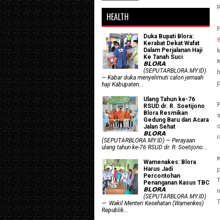
R
HEALTH
Duka Bupati Blora:
Kerabat Dekat Wafat
Dalam Perjalanan Haji
Ke Tanah Suci
K
𝗕𝗟𝗢𝗥𝗔
(SEPUTARBLORA.MY.ID)
h
— Kabar duka menyelimuti calon jemaah
p
haji Kabupaten...
Ulang Tahun ke-76
P
RSUD dr. R. Soetijono
Blora Resmikan
Gedung Baru dan Acara
d
Jalan Sehat
𝗕𝗟𝗢𝗥𝗔
r
(SEPUTARBLORA.MY.ID) — Perayaan
ulang tahun ke-76 RSUD dr. R. Soetijono...
Wamenakes: Blora
Harus Jadi
Percontohan
T
Penanganan Kasus TBC
𝗕𝗟𝗢𝗥𝗔
n
(SEPUTARBLORA.MY.ID)
— Wakil Menteri Kesehatan (Wamenkes)
Republik...