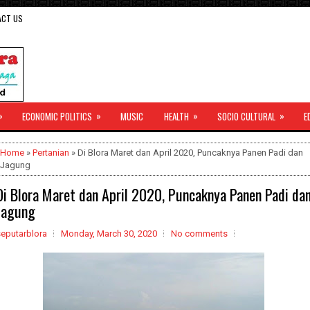
ACT US
»
»
»
»
ECONOMIC POLITICS
MUSIC
HEALTH
SOCIO CULTURAL
E
Home
»
Pertanian
» Di Blora Maret dan April 2020, Puncaknya Panen Padi dan
Jagung
Di Blora Maret dan April 2020, Puncaknya Panen Padi da
Jagung
seputarblora
Monday, March 30, 2020
No comments