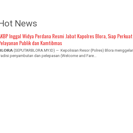
Hot News
AKBP Inggal Widya Perdana Resmi Jabat Kapolres Blora, Siap Perkuat
Pelayanan Publik dan Kamtibmas
𝗕𝗟𝗢𝗥𝗔 (SEPUTARBLORA.MY.ID) — Kepolisian Resor (Polres) Blora menggelar
tradisi penyambutan dan pelepasan (Welcome and Fare...