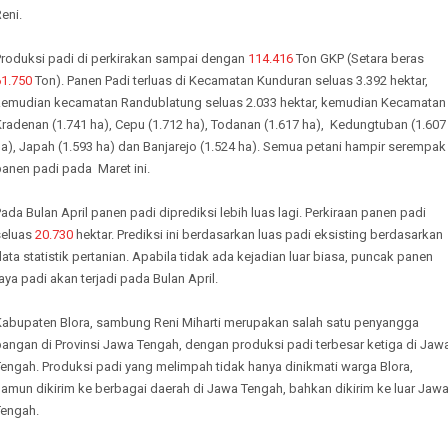
eni.
Produksi padi di perkirakan sampai dengan
114.416
Ton GKP (Setara beras
61.750
Ton). Panen Padi terluas di Kecamatan Kunduran seluas 3.392 hektar,
kemudian kecamatan Randublatung seluas 2.033 hektar, kemudian Kecamatan
radenan (1.741 ha), Cepu (1.712 ha), Todanan (1.617 ha), Kedungtuban (1.607
a), Japah (1.593 ha) dan Banjarejo (1.524 ha). Semua petani hampir serempak
anen padi pada Maret ini.
ada Bulan April panen padi diprediksi lebih luas lagi. Perkiraan panen padi
seluas
20.730
hektar. Prediksi ini berdasarkan luas padi eksisting berdasarkan
ata statistik pertanian. Apabila tidak ada kejadian luar biasa, puncak panen
aya padi akan terjadi pada Bulan April.
Kabupaten Blora, sambung Reni Miharti merupakan salah satu penyangga
pangan di Provinsi Jawa Tengah, dengan produksi padi terbesar ketiga di Jaw
engah. Produksi padi yang melimpah tidak hanya dinikmati warga Blora,
amun dikirim ke berbagai daerah di Jawa Tengah, bahkan dikirim ke luar Jaw
Tengah.