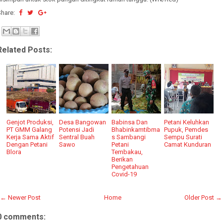
Share:
Related Posts:
Genjot Produksi,
Desa Bangowan
Babinsa Dan
Petani Keluhkan
PT GMM Galang
Potensi Jadi
Bhabinkamtibma
Pupuk, Pemdes
Kerja Sama Aktif
Sentral Buah
s Sambangi
Sempu Surati
Dengan Petani
Sawo
Petani
Camat Kunduran
Blora
Tembakau,
Berikan
Pengetahuan
Covid-19
← Newer Post
Home
Older Post →
0 comments: