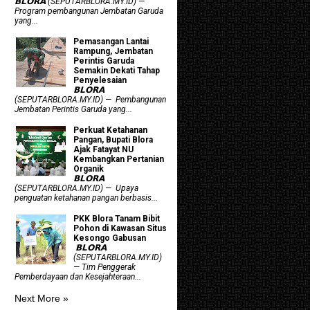
𝗕𝗟𝗢𝗥𝗔 (SEPUTARBLORA.MY.ID) —
Program pembangunan Jembatan Garuda
yang...
Pemasangan Lantai
Rampung, Jembatan
Perintis Garuda
Semakin Dekati Tahap
Penyelesaian
𝗕𝗟𝗢𝗥𝗔
(SEPUTARBLORA.MY.ID) — Pembangunan
Jembatan Perintis Garuda yang...
​Perkuat Ketahanan
Pangan, Bupati Blora
Ajak Fatayat NU
Kembangkan Pertanian
Organik
𝗕𝗟𝗢𝗥𝗔
(SEPUTARBLORA.MY.ID) — Upaya
penguatan ketahanan pangan berbasis...
PKK Blora Tanam Bibit
Pohon di Kawasan Situs
Kesongo Gabusan
‎ 𝗕𝗟𝗢𝗥𝗔
(SEPUTARBLORA.MY.ID)
— Tim Penggerak
Pemberdayaan dan Kesejahteraan...
Next More »