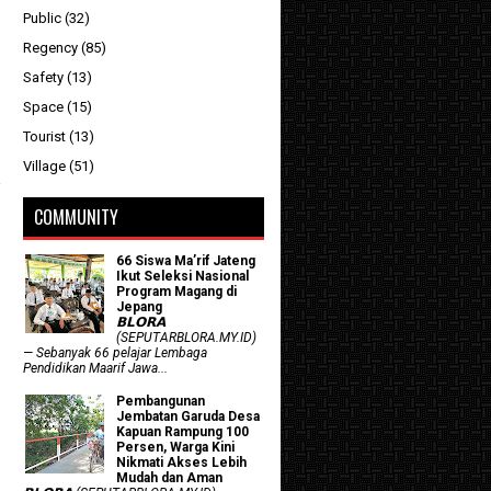
Public
(32)
Regency
(85)
Safety
(13)
Space
(15)
Tourist
(13)
Village
(51)
COMMUNITY
66 Siswa Ma’rif Jateng
Ikut Seleksi Nasional
Program Magang di
Jepang
𝗕𝗟𝗢𝗥𝗔
(SEPUTARBLORA.MY.ID)
— Sebanyak 66 pelajar Lembaga
Pendidikan Maarif Jawa...
Pembangunan
Jembatan Garuda Desa
Kapuan Rampung 100
Persen, Warga Kini
Nikmati Akses Lebih
Mudah dan Aman