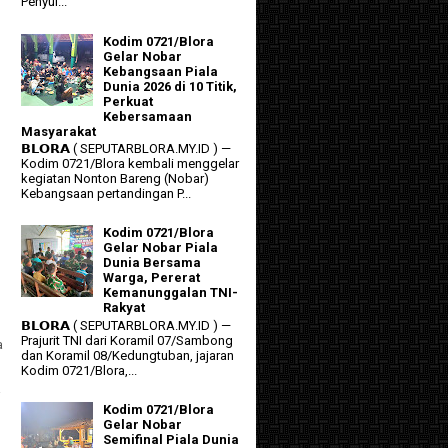
Penyul...
Kodim 0721/Blora
Gelar Nobar
Kebangsaan Piala
Dunia 2026 di 10 Titik,
Perkuat
Kebersamaan
Masyarakat
𝗕𝗟𝗢𝗥𝗔 ( SEPUTARBLORA.MY.ID ) —
Kodim 0721/Blora kembali menggelar
kegiatan Nonton Bareng (Nobar)
Kebangsaan pertandingan P...
Kodim 0721/Blora
Gelar Nobar Piala
Dunia Bersama
Warga, Pererat
Kemanunggalan TNI-
Rakyat
𝗕𝗟𝗢𝗥𝗔 ( SEPUTARBLORA.MY.ID ) —
Prajurit TNI dari Koramil 07/Sambong
a
dan Koramil 08/Kedungtuban, jajaran
Kodim 0721/Blora,...
a
Kodim 0721/Blora
Gelar Nobar
Semifinal Piala Dunia