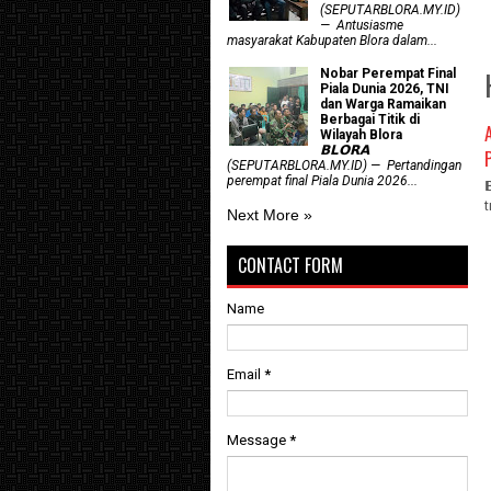
(SEPUTARBLORA.MY.ID)
— Antusiasme
masyarakat Kabupaten Blora dalam...
Nobar Perempat Final
Piala Dunia 2026, TNI
dan Warga Ramaikan
Berbagai Titik di
Wilayah Blora
𝗕𝗟𝗢𝗥𝗔
(SEPUTARBLORA.MY.ID) — Pertandingan
perempat final Piala Dunia 2026...
Next More »
CONTACT FORM
Name
Email
*
Message
*