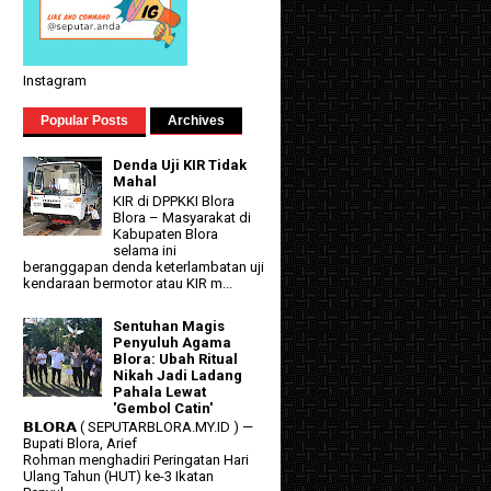
Instagram
Popular Posts
Archives
Denda Uji KIR Tidak
Mahal
KIR di DPPKKI Blora
Blora – Masyarakat di
Kabupaten Blora
selama ini
beranggapan denda keterlambatan uji
kendaraan bermotor atau KIR m...
Sentuhan Magis
Penyuluh Agama
Blora: Ubah Ritual
Nikah Jadi Ladang
Pahala Lewat
'Gembol Catin'
𝗕𝗟𝗢𝗥𝗔 ( SEPUTARBLORA.MY.ID ) —
Bupati Blora, Arief
Rohman menghadiri Peringatan Hari
Ulang Tahun (HUT) ke-3 Ikatan