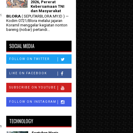
2026, Pererat
Kebersamaan TNI
dan Masyarakat
i
𝗕𝗟𝗢𝗥𝗔 ( SEPUTARBLORA.MY.ID ) —
Kodim 0721/Blora melalui jajaran
Koramil menggelar kegiatan nonton
bareng (nobar) pertandi...
SOCIAL MEDIA
FOLLOW ON TWITTER
LIKE ON FACEBOOK
SUBSCRIBE ON YOUTUBE
FOLLOW ON INSTAGRAM
TECHNOLOGY
en
Sentuhan Magis