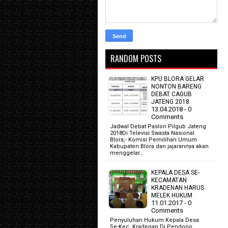
RANDOM POSTS
KPU BLORA GELAR
NONTON BARENG
DEBAT CAGUB
JATENG 2018
13.04.2018 - 0
Comments
Jadwal Debat Paslon Pilgub Jateng
2018Di Televisi Swasta Nasional
Blora,- Komisi Pemilihan Umum
Kabupaten Blora dan jajarannya akan
menggelar…
KEPALA DESA SE-
KECAMATAN
KRADENAN HARUS
MELEK HUKUM
11.01.2017 - 0
Comments
Penyuluhan Hukum Kepala Desa
Se-Kec. Kradenan Di Pendopo