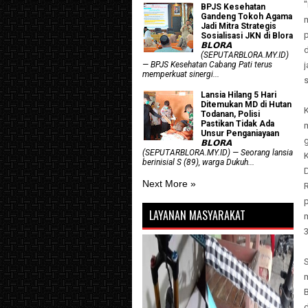
BPJS Kesehatan
Gandeng Tokoh Agama
Jadi Mitra Strategis
Sosialisasi JKN di Blora
𝗕𝗟𝗢𝗥𝗔
(SEPUTARBLORA.MY.ID)
— BPJS Kesehatan Cabang Pati terus
memperkuat sinergi...
s
Lansia Hilang 5 Hari
Ditemukan MD di Hutan
Todanan, Polisi
Pastikan Tidak Ada
Unsur Penganiayaan
𝗕𝗟𝗢𝗥𝗔
(SEPUTARBLORA.MY.ID) — Seorang lansia
K
berinisial S (89), warga Dukuh...
D
Next More »
p
LAYANAN MASYARAKAT
3
m
B