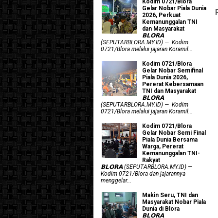
Kodim 0721/Blora
Gelar Nobar Piala Dunia
2026, Perkuat
Kemanunggalan TNI
dan Masyarakat
𝗕𝗟𝗢𝗥𝗔
(SEPUTARBLORA.MY.ID) — Kodim
0721/Blora melalui jajaran Koramil...
Kodim 0721/Blora
Gelar Nobar Semifinal
Piala Dunia 2026,
Pererat Kebersamaan
TNI dan Masyarakat
𝗕𝗟𝗢𝗥𝗔
(SEPUTARBLORA.MY.ID) — Kodim
0721/Blora melalui jajaran Koramil...
Kodim 0721/Blora
Gelar Nobar Semi Final
Piala Dunia Bersama
Warga, Pererat
Kemanunggalan TNI-
Rakyat
𝗕𝗟𝗢𝗥𝗔 (SEPUTARBLORA.MY.ID) —
Kodim 0721/Blora dan jajarannya
menggelar...
Makin Seru, TNI dan
Masyarakat Nobar Piala
Dunia di Blora
𝗕𝗟𝗢𝗥𝗔