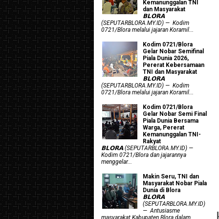
Kemanunggalan TNI
dan Masyarakat
𝗕𝗟𝗢𝗥𝗔
(SEPUTARBLORA.MY.ID) — Kodim
0721/Blora melalui jajaran Koramil...
Kodim 0721/Blora
Gelar Nobar Semifinal
Piala Dunia 2026,
Pererat Kebersamaan
TNI dan Masyarakat
𝗕𝗟𝗢𝗥𝗔
(SEPUTARBLORA.MY.ID) — Kodim
0721/Blora melalui jajaran Koramil...
Kodim 0721/Blora
Gelar Nobar Semi Final
Piala Dunia Bersama
Warga, Pererat
Kemanunggalan TNI-
Rakyat
𝗕𝗟𝗢𝗥𝗔 (SEPUTARBLORA.MY.ID) —
Kodim 0721/Blora dan jajarannya
menggelar...
Makin Seru, TNI dan
Masyarakat Nobar Piala
Dunia di Blora
𝗕𝗟𝗢𝗥𝗔
(SEPUTARBLORA.MY.ID)
— Antusiasme
masyarakat Kabupaten Blora dalam...