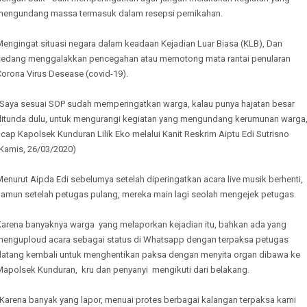
mengundang massa termasuk dalam resepsi pernikahan.
Mengingat situasi negara dalam keadaan Kejadian Luar Biasa (KLB), Dan
sedang menggalakkan pencegahan atau memotong mata rantai penularan
Corona Virus Desease (covid-19).
"Saya sesuai SOP sudah memperingatkan warga, kalau punya hajatan besar
ditunda dulu, untuk mengurangi kegiatan yang mengundang kerumunan warga,
cap Kapolsek Kunduran Lilik Eko melalui Kanit Reskrim Aiptu Edi Sutrisno
(Kamis, 26/03/2020)
enurut Aipda Edi sebelumya setelah diperingatkan acara live musik berhenti,
namun setelah petugas pulang, mereka main lagi seolah mengejek petugas.
Karena banyaknya warga yang melaporkan kejadian itu, bahkan ada yang
menguploud acara sebagai status di Whatsapp dengan terpaksa petugas
datang kembali untuk menghentikan paksa dengan menyita organ dibawa ke
Mapolsek Kunduran, kru dan penyanyi mengikuti dari belakang.
"Karena banyak yang lapor, menuai protes berbagai kalangan terpaksa kami