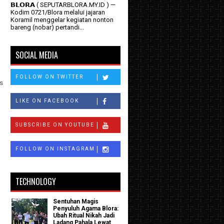
𝗕𝗟𝗢𝗥𝗔 ( SEPUTARBLORA.MY.ID ) —
Kodim 0721/Blora melalui jajaran
Koramil menggelar kegiatan nonton
bareng (nobar) pertandi...
SOCIAL MEDIA
FOLLOW ON TWITTER
s
LIKE ON FACEBOOK
SUBSCRIBE ON YOUTUBE
FOLLOW ON INSTAGRAM
TECHNOLOGY
Sentuhan Magis
Penyuluh Agama Blora:
Ubah Ritual Nikah Jadi
Ladang Pahala Lewat