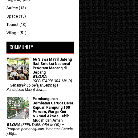
Safety
(13)
Space
(15)
Tourist
(13)
Village
(51)
COMMUNITY
66 Siswa Ma’rif Jateng
Ikut Seleksi Nasional
Program Magang di
Jepang
𝗕𝗟𝗢𝗥𝗔
(SEPUTARBLORA.MY.ID)
— Sebanyak 66 pelajar Lembaga
Pendidikan Maarif Jawa...
Pembangunan
Jembatan Garuda Desa
Kapuan Rampung 100
Persen, Warga Kini
Nikmati Akses Lebih
Mudah dan Aman
𝗕𝗟𝗢𝗥𝗔 (SEPUTARBLORA.MY.ID) —
Program pembangunan Jembatan Garuda
yang...