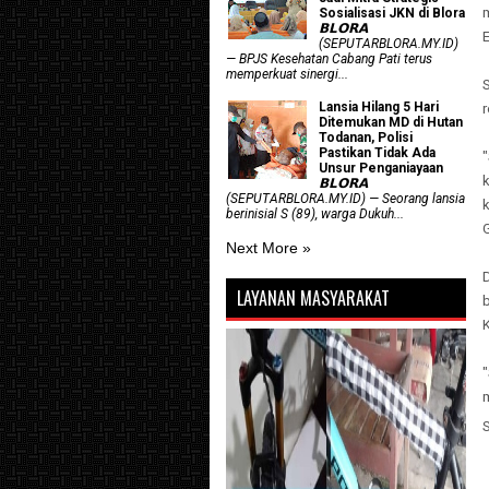
m
Sosialisasi JKN di Blora
𝗕𝗟𝗢𝗥𝗔
E
(SEPUTARBLORA.MY.ID)
— BPJS Kesehatan Cabang Pati terus
memperkuat sinergi...
S
Lansia Hilang 5 Hari
Ditemukan MD di Hutan
Todanan, Polisi
Pastikan Tidak Ada
Unsur Penganiayaan
𝗕𝗟𝗢𝗥𝗔
(SEPUTARBLORA.MY.ID) — Seorang lansia
berinisial S (89), warga Dukuh...
Next More »
D
LAYANAN MASYARAKAT
"