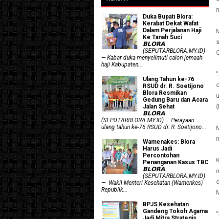
Duka Bupati Blora:
Kerabat Dekat Wafat
Dalam Perjalanan Haji
Ke Tanah Suci
𝗕𝗟𝗢𝗥𝗔
(SEPUTARBLORA.MY.ID)
— Kabar duka menyelimuti calon jemaah
haji Kabupaten...
Ulang Tahun ke-76
RSUD dr. R. Soetijono
Blora Resmikan
u
Gedung Baru dan Acara
Jalan Sehat
𝗕𝗟𝗢𝗥𝗔
(SEPUTARBLORA.MY.ID) — Perayaan
ulang tahun ke-76 RSUD dr. R. Soetijono...
M
Wamenakes: Blora
Harus Jadi
Percontohan
Penanganan Kasus TBC
𝗕𝗟𝗢𝗥𝗔
(SEPUTARBLORA.MY.ID)
— Wakil Menteri Kesehatan (Wamenkes)
Republik...
BPJS Kesehatan
Gandeng Tokoh Agama
Jadi Mitra Strategis