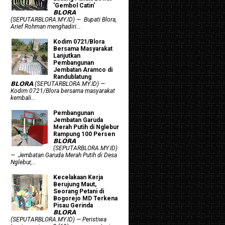
'Gembol Catin'
𝗕𝗟𝗢𝗥𝗔
(SEPUTARBLORA.MY.ID) — Bupati Blora,
Arief Rohman menghadiri...
Kodim 0721/Blora
Bersama Masyarakat
Lanjutkan
Pembangunan
Jembatan Aramco di
Randublatung
𝗕𝗟𝗢𝗥𝗔 (SEPUTARBLORA.MY.ID) —
Kodim 0721/Blora bersama masyarakat
kembali...
Pembangunan
Jembatan Garuda
Merah Putih di Nglebur
Rampung 100 Persen
𝗕𝗟𝗢𝗥𝗔
(SEPUTARBLORA.MY.ID)
— Jembatan Garuda Merah Putih di Desa
Nglebur,...
Kecelakaan Kerja
Berujung Maut,
Seorang Petani di
Bogorejo MD Terkena
Pisau Gerinda
𝗕𝗟𝗢𝗥𝗔
(SEPUTARBLORA.MY.ID) — Peristiwa