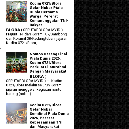
Kodim 0721/Blora
Gelar Nobar Piala
Dunia Bersama
Warga, Pererat
Kemanunggalan TNI-
Rakyat
𝗕𝗟𝗢𝗥𝗔 ( SEPUTARBLORA.MY.ID ) —
Prajurit TNI dari Koramil 07/Sambong
dan Koramil 08/Kedungtuban, jajaran
Kodim 0721/Blora,...
"
Nonton Bareng Final
Piala Dunia 2026,
Kodim 0721/Blora
Perkuat Silaturahmi
Dengan Masyarakat
𝗕𝗟𝗢𝗥𝗔 (
SEPUTARBLORA.MY.ID ) — Kodim
0721/Blora melalui seluruh Koramil
jajaran menggelar kegiatan nonton
bareng (nobar) ...
Kodim 0721/Blora
Gelar Nobar
Semifinal Piala Dunia
2026, Pererat
Kebersamaan TNI
dan Masyarakat