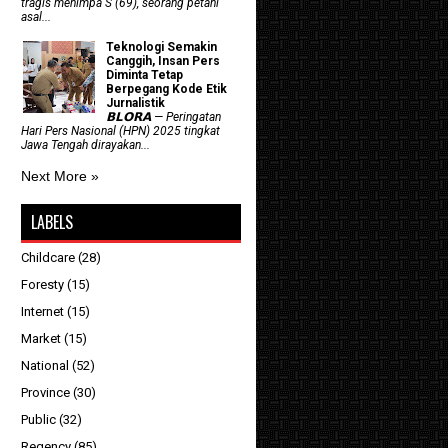
tragis menimpa S (69), seorang petani
asal...
Teknologi Semakin
Canggih, Insan Pers
Diminta Tetap
Berpegang Kode Etik
Jurnalistik
𝗕𝗟𝗢𝗥𝗔 — Peringatan
Hari Pers Nasional (HPN) 2025 tingkat
Jawa Tengah dirayakan...
Next More »
LABELS
Childcare
(28)
Foresty
(15)
Internet
(15)
Market
(15)
National
(52)
Province
(30)
Public
(32)
Regency
(85)