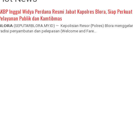
AKBP Inggal Widya Perdana Resmi Jabat Kapolres Blora, Siap Perkuat
Pelayanan Publik dan Kamtibmas
𝗕𝗟𝗢𝗥𝗔 (SEPUTARBLORA.MY.ID) — Kepolisian Resor (Polres) Blora menggelar
tradisi penyambutan dan pelepasan (Welcome and Fare...