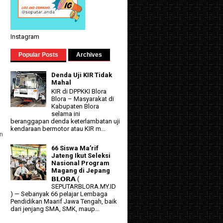
Instagram
Popular Posts
Archives
Denda Uji KIR Tidak
Mahal
KIR di DPPKKI Blora
Blora – Masyarakat di
Kabupaten Blora
selama ini
beranggapan denda keterlambatan uji
kendaraan bermotor atau KIR m...
n
66 Siswa Ma’rif
Jateng Ikut Seleksi
Nasional Program
Magang di Jepang
𝗕𝗟𝗢𝗥𝗔 (
SEPUTARBLORA.MY.ID
) — Sebanyak 66 pelajar Lembaga
Pendidikan Maarif Jawa Tengah, baik
dari jenjang SMA, SMK, maup...
g