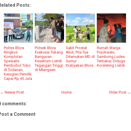
Related Posts:
Polres Blora
Polsek Blora
Sakit Prostat
Rumah Warga
Ringkus
Evakuasi Tukang
Akut, Pria Tua
Pojokwatu
Komplotan
Bangunan
Ditemukan MD di
Sambong Ludes
Spesialis
Kesetrum Listrik
Sumur
Terbakar, Diduga
Pembobol Toko
Tegangan Tinggi
Krabyakan Blora
Korsleting Listrik
di Todanan,
di Mlangsen
Kerugian Pemilik
Capai Rp 45 Juta
← Newer Post
Home
Older Post →
0 comments:
Post a Comment