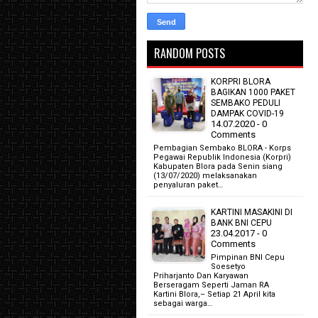
RANDOM POSTS
KORPRI BLORA
BAGIKAN 1000 PAKET
SEMBAKO PEDULI
DAMPAK COVID-19
14.07.2020 - 0
Comments
Pembagian Sembako BLORA - Korps
Pegawai Republik Indonesia (Korpri)
Kabupaten Blora pada Senin siang
(13/07/2020) melaksanakan
penyaluran paket…
KARTINI MASAKINI DI
BANK BNI CEPU
23.04.2017 - 0
Comments
Pimpinan BNI Cepu
Soesetyo
Priharjanto Dan Karyawan
Berseragam Seperti Jaman RA
Kartini Blora,– Setiap 21 April kita
sebagai warga…