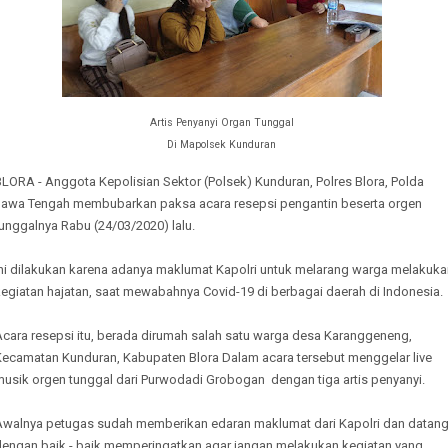
Artis Penyanyi Organ Tunggal
Di Mapolsek Kunduran
LORA - Anggota Kepolisian Sektor (Polsek) Kunduran, Polres Blora, Polda
Jawa Tengah membubarkan paksa acara resepsi pengantin beserta orgen
unggalnya Rabu (24/03/2020) lalu.
Ini dilakukan karena adanya maklumat Kapolri untuk melarang warga melakuka
egiatan hajatan, saat mewabahnya Covid-19 di berbagai daerah di Indonesia.
Acara resepsi itu, berada dirumah salah satu warga desa Karanggeneng,
Kecamatan Kunduran, Kabupaten Blora Dalam acara tersebut menggelar live
musik orgen tunggal dari Purwodadi Grobogan dengan tiga artis penyanyi.
Awalnya petugas sudah memberikan edaran maklumat dari Kapolri dan datan
dengan baik - baik memperingatkan agar jangan melakukan kegiatan yang