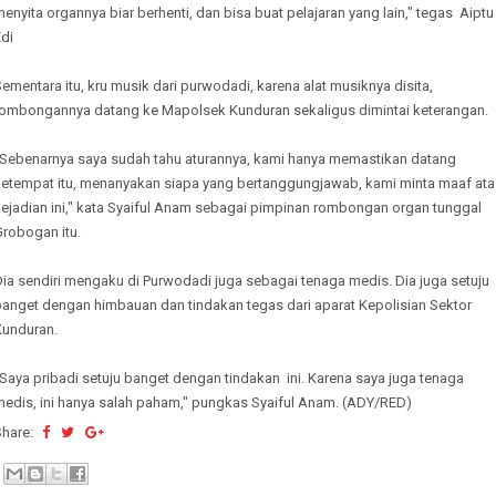
enyita organnya biar berhenti, dan bisa buat pelajaran yang lain," tegas Aiptu
di
ementara itu, kru musik dari purwodadi, karena alat musiknya disita,
rombongannya datang ke Mapolsek Kunduran sekaligus dimintai keterangan.
"Sebenarnya saya sudah tahu aturannya, kami hanya memastikan datang
ketempat itu, menanyakan siapa yang bertanggungjawab, kami minta maaf ata
kejadian ini," kata Syaiful Anam sebagai pimpinan rombongan organ tunggal
Grobogan itu.
ia sendiri mengaku di Purwodadi juga sebagai tenaga medis. Dia juga setuju
banget dengan himbauan dan tindakan tegas dari aparat Kepolisian Sektor
Kunduran.
Saya pribadi setuju banget dengan tindakan ini. Karena saya juga tenaga
medis, ini hanya salah paham," pungkas Syaiful Anam. (ADY/RED)
Share: