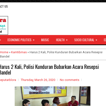
ACT US
»
»
»
»
ECONOMIC POLITICS
MUSIC
HEALTH
SOCIO CULTURAL
E
Home
»
Kamtibmas
» Harus 2 Kali, Polisi Kunduran Bubarkan Acara Resepsi
Bandel
Harus 2 Kali, Polisi Kunduran Bubarkan Acara Resepsi
Bandel
seputarblora
Thursday, March 26, 2020
No comments