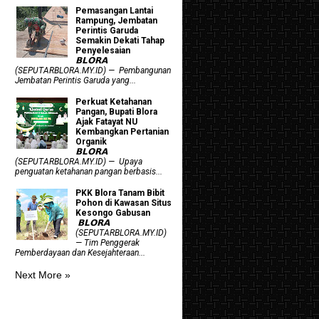
Pemasangan Lantai
Rampung, Jembatan
Perintis Garuda
Semakin Dekati Tahap
Penyelesaian
𝗕𝗟𝗢𝗥𝗔
(SEPUTARBLORA.MY.ID) — Pembangunan
Jembatan Perintis Garuda yang...
​Perkuat Ketahanan
Pangan, Bupati Blora
Ajak Fatayat NU
Kembangkan Pertanian
Organik
𝗕𝗟𝗢𝗥𝗔
(SEPUTARBLORA.MY.ID) — Upaya
penguatan ketahanan pangan berbasis...
PKK Blora Tanam Bibit
Pohon di Kawasan Situs
Kesongo Gabusan
‎ 𝗕𝗟𝗢𝗥𝗔
(SEPUTARBLORA.MY.ID)
— Tim Penggerak
Pemberdayaan dan Kesejahteraan...
Next More »