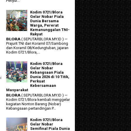
Penyul...
Kodim 0721/Blora
Gelar Nobar Piala
Dunia Bersama
Warga, Pererat
Kemanunggalan TNI-
Rakyat
𝗕𝗟𝗢𝗥𝗔 ( SEPUTARBLORA.MY.ID ) —
Prajurit TNI dari Koramil 07/Sambong
dan Koramil 08/Kedungtuban, jajaran
Kodim 0721/Blora,...
Kodim 0721/Blora
Gelar Nobar
Kebangsaan Piala
Dunia 2026 di 10 Titik,
i
Perkuat
Kebersamaan
Masyarakat
𝗕𝗟𝗢𝗥𝗔 ( SEPUTARBLORA.MY.ID ) —
Kodim 0721/Blora kembali menggelar
kegiatan Nonton Bareng (Nobar)
Kebangsaan pertandingan P...
Kodim 0721/Blora
Gelar Nobar
Semifinal Piala Dunia