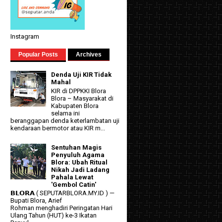
Instagram
Popular Posts
Archives
Denda Uji KIR Tidak
Mahal
KIR di DPPKKI Blora
Blora – Masyarakat di
Kabupaten Blora
selama ini
beranggapan denda keterlambatan uji
kendaraan bermotor atau KIR m...
Sentuhan Magis
Penyuluh Agama
Blora: Ubah Ritual
Nikah Jadi Ladang
Pahala Lewat
'Gembol Catin'
𝗕𝗟𝗢𝗥𝗔 ( SEPUTARBLORA.MY.ID ) —
Bupati Blora, Arief
Rohman menghadiri Peringatan Hari
Ulang Tahun (HUT) ke-3 Ikatan