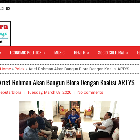
ACT US
»
»
»
»
ECONOMIC POLITICS
MUSIC
HEALTH
SOCIO CULTURAL
E
Home
»
Polek
» Arief Rohman Akan Bangun Blora Dengan Koalisi ARTYS
Arief Rohman Akan Bangun Blora Dengan Koalisi ARTYS
seputarblora
Tuesday, March 03, 2020
No comments