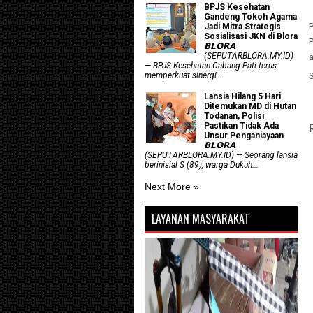
BPJS Kesehatan
Gandeng Tokoh Agama
P
Jadi Mitra Strategis
Sosialisasi JKN di Blora
𝗕𝗟𝗢𝗥𝗔
(SEPUTARBLORA.MY.ID)
— BPJS Kesehatan Cabang Pati terus
memperkuat sinergi...
Lansia Hilang 5 Hari
Ditemukan MD di Hutan
Todanan, Polisi
Pastikan Tidak Ada
Unsur Penganiayaan
𝗕𝗟𝗢𝗥𝗔
(SEPUTARBLORA.MY.ID) — Seorang lansia
berinisial S (89), warga Dukuh...
Next More »
LAYANAN MASYARAKAT