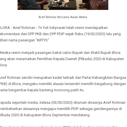
Arief Rohman Bersama Awak Media
LORA - Arief Rohman - Tri Yuli Setyowati telah resmi mendapatkan
rekomendasi dari DPP PKB dan DPP PDIP sejak Rabu (19/02/2020) lalu yang
diberi nama pasangan "ARTYS"
Mereka resmi menjadi pasangan bakal calon Bupati dan Wakil Bupati Blora
yang akan meramaikan Pemilihan Kepala Daerah (Pilkada) 2020 di Kabupaten
lora.
Arief Rohman sendiri merupakan kader terbaik dari Partai Kebangkitan Bangsa
PKB) di Blora, mengaku memiliki alasan tersendiri memilih bergabung dengan
partai bergambar kepala banteng moncong putih itu.
Kepada sejumlah media, Selasa (03/03/2020) dirumah dinasnya Arief Rohman
membeberkan alasannya mengapa memlilih PDIP sebagai gandengannya di
Pilkada 2020 di Kabupaten Blora September mendatang.