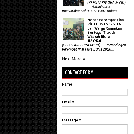
(SEPUTARBLORA.MY.ID)
— Antusiasme
masyarakat Kabupaten Blora dalam...
Nobar Perempat Final
Piala Dunia 2026, TNI
dan Warga Ramaikan
Berbagai Titik di
Wilayah Blora
𝗕𝗟𝗢𝗥𝗔
(SEPUTARBLORA.MY.ID) — Pertandingan
perempat final Piala Dunia 2026...
Next More »
CONTACT FORM
Name
Email
*
Message
*