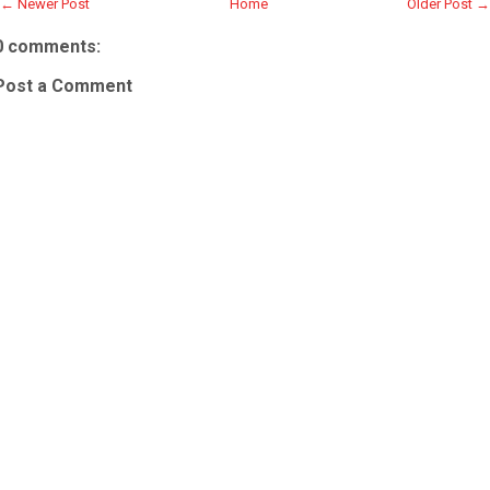
← Newer Post
Home
Older Post →
0 comments:
Post a Comment