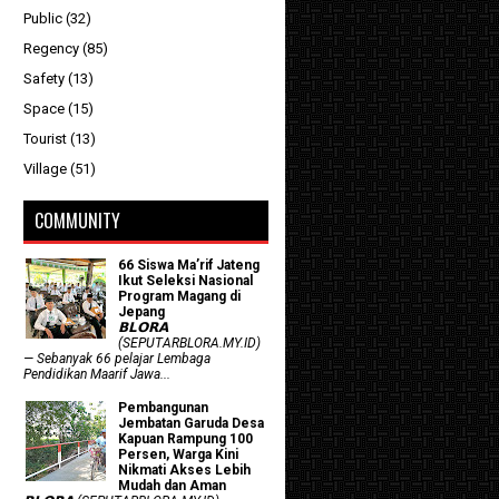
Public
(32)
Regency
(85)
Safety
(13)
Space
(15)
Tourist
(13)
Village
(51)
COMMUNITY
66 Siswa Ma’rif Jateng
Ikut Seleksi Nasional
Program Magang di
Jepang
𝗕𝗟𝗢𝗥𝗔
(SEPUTARBLORA.MY.ID)
— Sebanyak 66 pelajar Lembaga
Pendidikan Maarif Jawa...
Pembangunan
Jembatan Garuda Desa
Kapuan Rampung 100
Persen, Warga Kini
Nikmati Akses Lebih
Mudah dan Aman