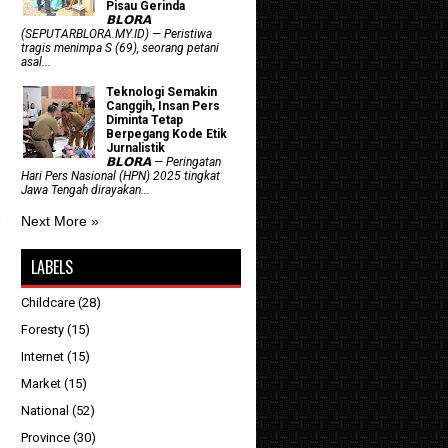
Pisau Gerinda
𝗕𝗟𝗢𝗥𝗔
(SEPUTARBLORA.MY.ID) — Peristiwa
tragis menimpa S (69), seorang petani
asal...
Teknologi Semakin
Canggih, Insan Pers
Diminta Tetap
Berpegang Kode Etik
Jurnalistik
𝗕𝗟𝗢𝗥𝗔 — Peringatan
Hari Pers Nasional (HPN) 2025 tingkat
Jawa Tengah dirayakan...
Next More »
LABELS
Childcare
(28)
Foresty
(15)
Internet
(15)
Market
(15)
National
(52)
Province
(30)