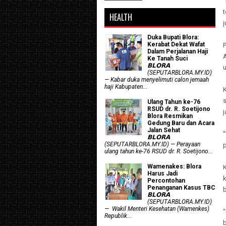
t
HEALTH
j
Duka Bupati Blora:
Kerabat Dekat Wafat
Dalam Perjalanan Haji
Ke Tanah Suci
𝗕𝗟𝗢𝗥𝗔
(SEPUTARBLORA.MY.ID)
— Kabar duka menyelimuti calon jemaah
haji Kabupaten...
K
Ulang Tahun ke-76
RSUD dr. R. Soetijono
j
Blora Resmikan
Gedung Baru dan Acara
Jalan Sehat
"
𝗕𝗟𝗢𝗥𝗔
(SEPUTARBLORA.MY.ID) — Perayaan
ulang tahun ke-76 RSUD dr. R. Soetijono...
Wamenakes: Blora
K
Harus Jadi
Percontohan
Penanganan Kasus TBC
𝗕𝗟𝗢𝗥𝗔
(SEPUTARBLORA.MY.ID)
— Wakil Menteri Kesehatan (Wamenkes)
"
Republik...
b