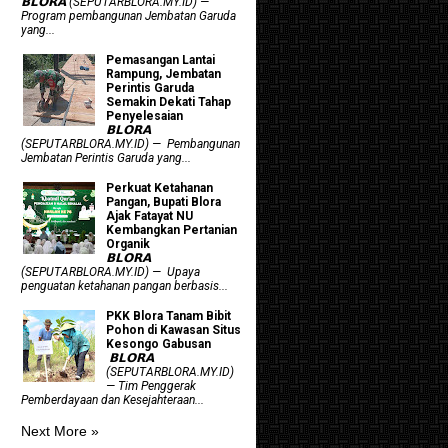
𝗕𝗟𝗢𝗥𝗔 (SEPUTARBLORA.MY.ID) —
Program pembangunan Jembatan Garuda
yang...
Pemasangan Lantai
Rampung, Jembatan
Perintis Garuda
Semakin Dekati Tahap
Penyelesaian
𝗕𝗟𝗢𝗥𝗔
(SEPUTARBLORA.MY.ID) — Pembangunan
Jembatan Perintis Garuda yang...
​Perkuat Ketahanan
Pangan, Bupati Blora
Ajak Fatayat NU
Kembangkan Pertanian
Organik
𝗕𝗟𝗢𝗥𝗔
(SEPUTARBLORA.MY.ID) — Upaya
penguatan ketahanan pangan berbasis...
PKK Blora Tanam Bibit
Pohon di Kawasan Situs
Kesongo Gabusan
‎ 𝗕𝗟𝗢𝗥𝗔
(SEPUTARBLORA.MY.ID)
— Tim Penggerak
Pemberdayaan dan Kesejahteraan...
Next More »