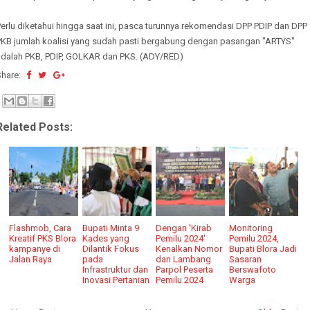
erlu diketahui hingga saat ini, pasca turunnya rekomendasi DPP PDIP dan DPP
PKB jumlah koalisi yang sudah pasti bergabung dengan pasangan "ARTYS"
adalah PKB, PDIP, GOLKAR dan PKS. (ADY/RED)
Share:
Related Posts:
Flashmob, Cara
Bupati Minta 9
Dengan 'Kirab
Monitoring
Kreatif PKS Blora
Kades yang
Pemilu 2024'
Pemilu 2024,
kampanye di
Dilantik Fokus
Kenalkan Nomor
Bupati Blora Jadi
Jalan Raya
pada
dan Lambang
Sasaran
Infrastruktur dan
Parpol Peserta
Berswafoto
Inovasi Pertanian
Pemilu 2024
Warga