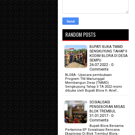
RANDOM POSTS
BUPATI BUKA TMMD
SENGKUYUNG TAHAP II
KODIM BLORA DI DESA
SEMPU
26.07.2022 - 0
Comments
BLORA - Upacara pembukaan
Program TNI Manunggal
Membangun Desa (TMMD)
Sengkuyung Tahap II TA 2022 resmi
dibuka oleh Bupati Blora H. Arief…
SOSIALISASI
PENGEBORAN MIGAS
BLOK TREMBUL
31.01.2017 - 0
Comments
Bupati Blora Bersama
Pertamina EP Sosialisasi Rencana
Eksplorasi Di Blok Trembul Blora,-