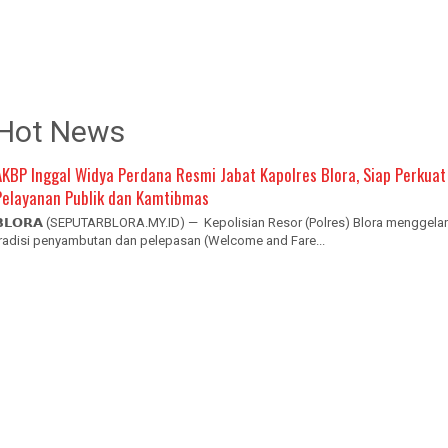
Hot News
AKBP Inggal Widya Perdana Resmi Jabat Kapolres Blora, Siap Perkuat
Pelayanan Publik dan Kamtibmas
𝗕𝗟𝗢𝗥𝗔 (SEPUTARBLORA.MY.ID) — Kepolisian Resor (Polres) Blora menggelar
tradisi penyambutan dan pelepasan (Welcome and Fare...