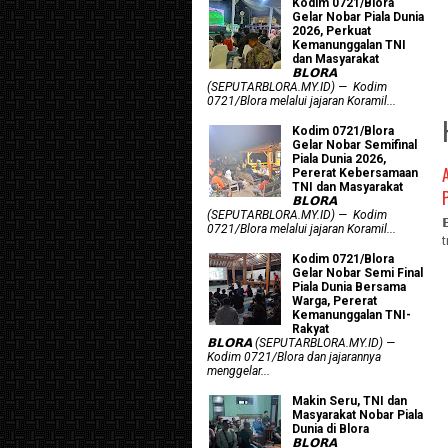
Kodim 0721/Blora
Gelar Nobar Piala Dunia
2026, Perkuat
Kemanunggalan TNI
dan Masyarakat
𝗕𝗟𝗢𝗥𝗔
(SEPUTARBLORA.MY.ID) — Kodim
0721/Blora melalui jajaran Koramil...
Kodim 0721/Blora
Gelar Nobar Semifinal
Piala Dunia 2026,
Pererat Kebersamaan
TNI dan Masyarakat
𝗕𝗟𝗢𝗥𝗔
(SEPUTARBLORA.MY.ID) — Kodim
0721/Blora melalui jajaran Koramil...
Kodim 0721/Blora
Gelar Nobar Semi Final
Piala Dunia Bersama
Warga, Pererat
Kemanunggalan TNI-
Rakyat
𝗕𝗟𝗢𝗥𝗔 (SEPUTARBLORA.MY.ID) —
Kodim 0721/Blora dan jajarannya
menggelar...
Makin Seru, TNI dan
Masyarakat Nobar Piala
Dunia di Blora
𝗕𝗟𝗢𝗥𝗔