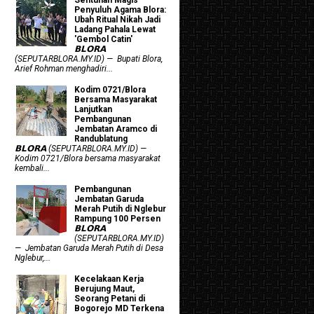
Penyuluh Agama Blora:
Ubah Ritual Nikah Jadi
Ladang Pahala Lewat
'Gembol Catin'
𝗕𝗟𝗢𝗥𝗔
(SEPUTARBLORA.MY.ID) — Bupati Blora,
Arief Rohman menghadiri...
Kodim 0721/Blora
Bersama Masyarakat
Lanjutkan
Pembangunan
Jembatan Aramco di
Randublatung
𝗕𝗟𝗢𝗥𝗔 (SEPUTARBLORA.MY.ID) —
Kodim 0721/Blora bersama masyarakat
kembali...
Pembangunan
Jembatan Garuda
Merah Putih di Nglebur
Rampung 100 Persen
𝗕𝗟𝗢𝗥𝗔
(SEPUTARBLORA.MY.ID)
— Jembatan Garuda Merah Putih di Desa
Nglebur,...
Kecelakaan Kerja
Berujung Maut,
Seorang Petani di
Bogorejo MD Terkena