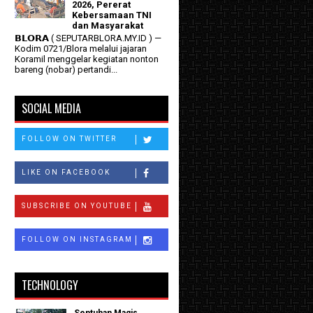
2026, Pererat
Kebersamaan TNI
dan Masyarakat
𝗕𝗟𝗢𝗥𝗔 ( SEPUTARBLORA.MY.ID ) —
Kodim 0721/Blora melalui jajaran
Koramil menggelar kegiatan nonton
bareng (nobar) pertandi...
SOCIAL MEDIA
FOLLOW ON TWITTER
LIKE ON FACEBOOK
SUBSCRIBE ON YOUTUBE
FOLLOW ON INSTAGRAM
TECHNOLOGY
Sentuhan Magis