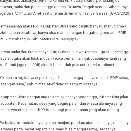
"Banyak mas alasanya, pertama karena PDIP adalah partai pemenang dan
erbesar, mulai dari pusat hingga daerah, Di Jawa Tengah sendiri Gubernurnya
uga dari PDIP," ucap Arief saat ditemui di rumah dinasnya. Selasa (03/03/2020)
Permasalahan atau PR di Kabupaten Blora yang begitu banyak, menurut mas
Arief sapaan akrabnya, hanya bisa diatasi dengan bergabung bersama PDIP
untuk membangun Kabupaten Blora, Mengapa?
arena mulai dari Presidennya PDIP, Gubernur Jawa Tengah juga PDIP, sehingga
secara logika akan lebih mudah ketika pemerintah Kabupatennya nanti yang
adi Bupati juga dari PDIP, akan lebih mudah pula untuk berkoordinasi.
Ya, secara logikanya seperti itu, jadi itulah mengapa saya memilih PDIP sebaga
pasangan saya," imbuh mas Arief dengan senyum khasnya.
abupaten Blora dengan angka kemiskinannya yang tinggi, infrastruktur jalan
kabupaten, Kecamatan, desa yang begitu parah dan wisata alamnya yang
belum tersentuh menjadi PR besar bagi pemerintahan yang akan datang.
Perbaikan infrastruktur yang akan menjadi prioritas utama nantinya, dan hanya
ersama partai besar seperti PDIP yang bisa mengatasinya," tegasnya.