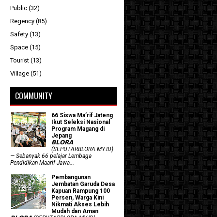
Public
(32)
Regency
(85)
Safety
(13)
Space
(15)
Tourist
(13)
Village
(51)
COMMUNITY
66 Siswa Ma’rif Jateng
Ikut Seleksi Nasional
Program Magang di
Jepang
𝗕𝗟𝗢𝗥𝗔
(SEPUTARBLORA.MY.ID)
— Sebanyak 66 pelajar Lembaga
Pendidikan Maarif Jawa...
Pembangunan
Jembatan Garuda Desa
Kapuan Rampung 100
Persen, Warga Kini
Nikmati Akses Lebih
Mudah dan Aman