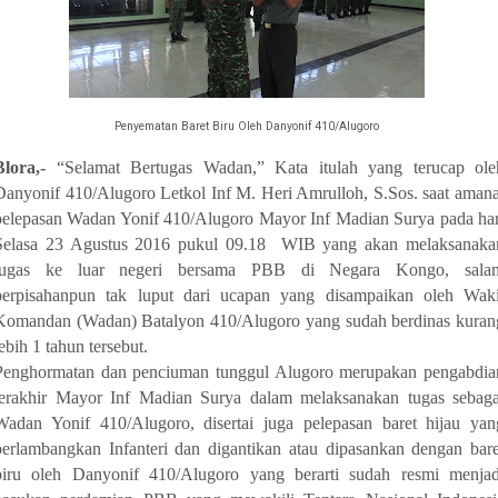
Penyematan Baret Biru Oleh Danyonif 410/Alugoro
Blora,-
“Selamat Bertugas Wadan,” Kata itulah yang terucap ole
Danyonif 410/Alugoro Letkol Inf M. Heri Amrulloh, S.Sos. saat amana
pelepasan Wadan Yonif 410/Alugoro Mayor Inf Madian Surya pada har
Selasa 23 Agustus 2016 pukul 09.18 WIB yang akan melaksanaka
tugas ke luar negeri bersama PBB di Negara Kongo, sala
perpisahanpun tak luput dari ucapan yang disampaikan oleh Waki
Komandan (Wadan) Batalyon 410/Alugoro yang sudah berdinas kuran
lebih 1 tahun tersebut.
Penghormatan dan penciuman tunggul Alugoro merupakan pengabdia
terakhir Mayor Inf Madian Surya dalam melaksanakan tugas sebaga
Wadan Yonif 410/Alugoro, disertai juga pelepasan baret hijau yan
berlambangkan Infanteri dan digantikan atau dipasankan dengan bare
biru oleh Danyonif 410/Alugoro yang berarti sudah resmi menjad