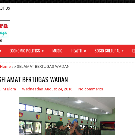
ACT US
»
»
»
»
ECONOMIC POLITICS
MUSIC
HEALTH
SOCIO CULTURAL
E
Home
» » SELAMAT BERTUGAS WADAN
SELAMAT BERTUGAS WADAN
XFM Blora
Wednesday, August 24, 2016
No comments