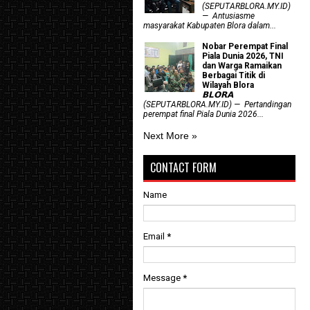
(SEPUTARBLORA.MY.ID)
— Antusiasme
masyarakat Kabupaten Blora dalam...
Nobar Perempat Final
Piala Dunia 2026, TNI
dan Warga Ramaikan
Berbagai Titik di
Wilayah Blora
𝗕𝗟𝗢𝗥𝗔
(SEPUTARBLORA.MY.ID) — Pertandingan
perempat final Piala Dunia 2026...
Next More »
CONTACT FORM
Name
Email
*
Message
*