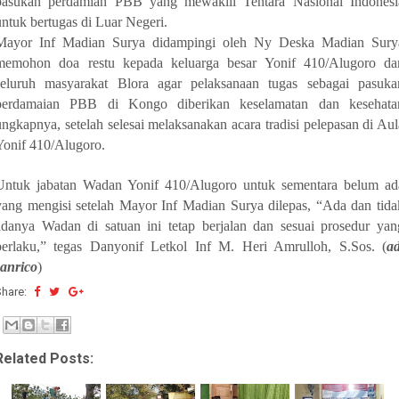
pasukan perdamian PBB yang mewakili Tentara Nasional Indonesi
untuk bertugas di Luar Negeri.
Mayor Inf Madian Surya didampingi oleh Ny Deska Madian Sury
memohon doa restu kepada keluarga besar Yonif 410/Alugoro da
seluruh masyarakat Blora agar pelaksanaan tugas sebagai pasuka
perdamaian PBB di Kongo diberikan keselamatan dan kesehata
ungkapnya, setelah selesai melaksanakan acara tradisi pelepasan di Aul
Yonif 410/Alugoro.
Untuk jabatan Wadan Yonif 410/Alugoro untuk sementara belum ad
yang mengisi setelah Mayor Inf Madian Surya dilepas, “Ada dan tida
adanya Wadan di satuan ini tetap berjalan dan sesuai prosedur yan
berlaku,” tegas Danyonif Letkol Inf M. Heri Amrulloh, S.Sos. (
ad
sanrico
)
Share:
Related Posts: