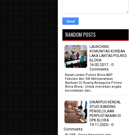
RANDOM POSTS
LAUNCHING
KOMUNITAS KORBAN
LAKA LANTAS POLRES
BLORA
16.02.2017 - 0
Comments
Kasat Lantas Polres Blora AKP
Febriani Aer SIK Menyerahkan
Bantuan Di Ruang Arryaguna Polres
Blora Blora,- Untuk menekan angka
kecelakaan dan…
DINARPUS KENDAL
STUDI BANDING
PENGELOLAAN
PERPUSTAKAAN DI
DPK BLORA
19.11.2020 - 0
Comments
BLORA - Dinas Kearsipan dan