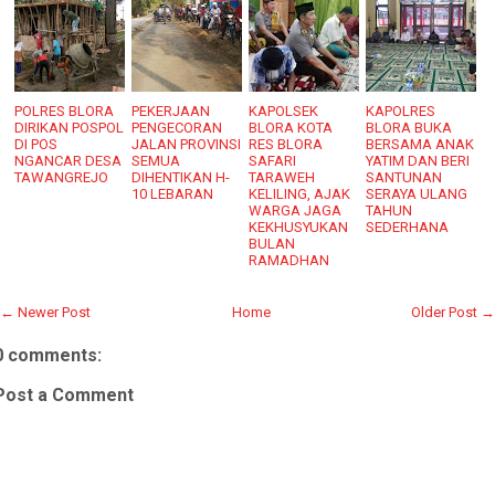
POLRES BLORA
PEKERJAAN
KAPOLSEK
KAPOLRES
DIRIKAN POSPOL
PENGECORAN
BLORA KOTA
BLORA BUKA
DI POS
JALAN PROVINSI
RES BLORA
BERSAMA ANAK
NGANCAR DESA
SEMUA
SAFARI
YATIM DAN BERI
TAWANGREJO
DIHENTIKAN H-
TARAWEH
SANTUNAN
10 LEBARAN
KELILING, AJAK
SERAYA ULANG
WARGA JAGA
TAHUN
KEKHUSYUKAN
SEDERHANA
BULAN
RAMADHAN
← Newer Post
Home
Older Post →
0 comments:
Post a Comment