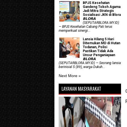
BPJS Kesehatan
Gandeng Tokoh Agama
Jadi Mitra Strategis
Sosialisasi JKN di Blora
𝗕𝗟𝗢𝗥𝗔
(SEPUTARBLORA.MY.ID)
— BPJS Kesehatan Cabang Pati terus
memperkuat sinergi...
Lansia Hilang 5 Hari
Ditemukan MD di Hutan
Todanan, Polisi
Pastikan Tidak Ada
Unsur Penganiayaan
𝗕𝗟𝗢𝗥𝗔
(SEPUTARBLORA.MY.ID) — Seorang lansia
berinisial S (89), warga Dukuh...
Next More »
LAYANAN MASYARAKAT