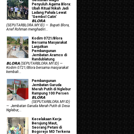
Penyuluh Agama Blora:
Ubah Ritual Nikah Jadi
Ladang Pahala Lewat
'Gembol Catin'
𝗕𝗟𝗢𝗥𝗔
(SEPUTARBLORA.MY.ID) — Bupati Blora,
Arief Rohman menghadiri...
Kodim 0721/Blora
Bersama Masyarakat
Lanjutkan
Pembangunan
Jembatan Aramco di
Randublatung
𝗕𝗟𝗢𝗥𝗔 (SEPUTARBLORA.MY.ID) —
Kodim 0721/Blora bersama masyarakat
kembali...
Pembangunan
Jembatan Garuda
Merah Putih di Nglebur
Rampung 100 Persen
𝗕𝗟𝗢𝗥𝗔
(SEPUTARBLORA.MY.ID)
— Jembatan Garuda Merah Putih di Desa
Nglebur,...
Kecelakaan Kerja
Berujung Maut,
Seorang Petani di
Bogorejo MD Terkena