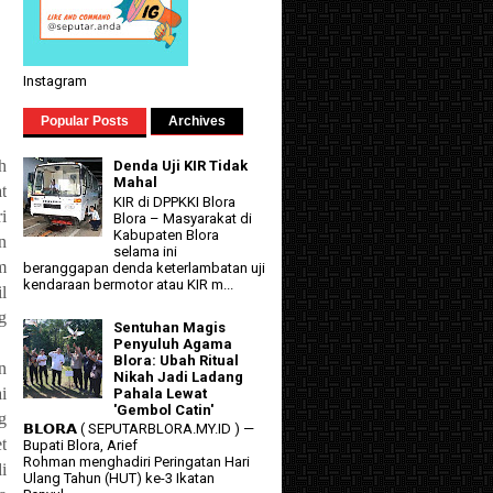
Instagram
Popular Posts
Archives
h
Denda Uji KIR Tidak
Mahal
t
KIR di DPPKKI Blora
i
Blora – Masyarakat di
Kabupaten Blora
n
selama ini
m
beranggapan denda keterlambatan uji
kendaraan bermotor atau KIR m...
l
g
Sentuhan Magis
Penyuluh Agama
Blora: Ubah Ritual
n
Nikah Jadi Ladang
i
Pahala Lewat
'Gembol Catin'
g
𝗕𝗟𝗢𝗥𝗔 ( SEPUTARBLORA.MY.ID ) —
t
Bupati Blora, Arief
Rohman menghadiri Peringatan Hari
i
Ulang Tahun (HUT) ke-3 Ikatan