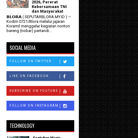
2026, Pererat
Kebersamaan TNI
dan Masyarakat
𝗕𝗟𝗢𝗥𝗔 ( SEPUTARBLORA.MY.ID ) —
Kodim 0721/Blora melalui jajaran
Koramil menggelar kegiatan nonton
bareng (nobar) pertandi...
SOCIAL MEDIA
FOLLOW ON TWITTER
LIKE ON FACEBOOK
SUBSCRIBE ON YOUTUBE
FOLLOW ON INSTAGRAM
TECHNOLOGY
Sentuhan Magis