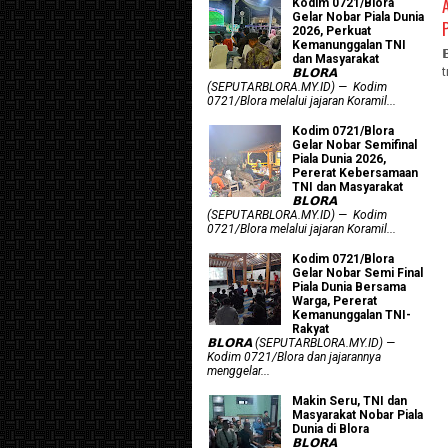
Kodim 0721/Blora
Gelar Nobar Piala Dunia
2026, Perkuat
Kemanunggalan TNI
dan Masyarakat
𝗕𝗟𝗢𝗥𝗔
(SEPUTARBLORA.MY.ID) — Kodim
0721/Blora melalui jajaran Koramil...
Kodim 0721/Blora
Gelar Nobar Semifinal
Piala Dunia 2026,
Pererat Kebersamaan
TNI dan Masyarakat
𝗕𝗟𝗢𝗥𝗔
(SEPUTARBLORA.MY.ID) — Kodim
0721/Blora melalui jajaran Koramil...
Kodim 0721/Blora
Gelar Nobar Semi Final
Piala Dunia Bersama
Warga, Pererat
Kemanunggalan TNI-
Rakyat
𝗕𝗟𝗢𝗥𝗔 (SEPUTARBLORA.MY.ID) —
Kodim 0721/Blora dan jajarannya
menggelar...
Makin Seru, TNI dan
Masyarakat Nobar Piala
Dunia di Blora
𝗕𝗟𝗢𝗥𝗔