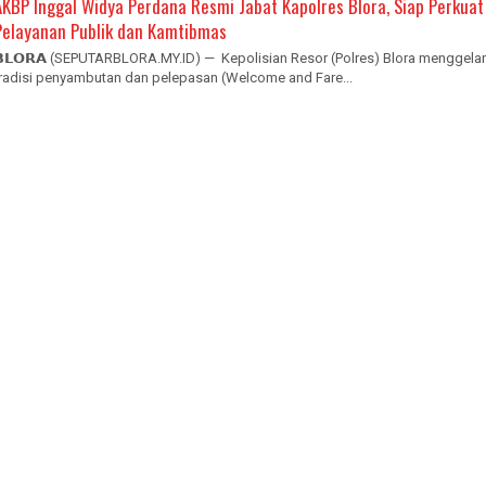
AKBP Inggal Widya Perdana Resmi Jabat Kapolres Blora, Siap Perkuat
Pelayanan Publik dan Kamtibmas
𝗕𝗟𝗢𝗥𝗔 (SEPUTARBLORA.MY.ID) — Kepolisian Resor (Polres) Blora menggelar
tradisi penyambutan dan pelepasan (Welcome and Fare...