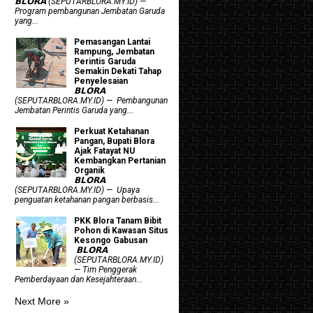
𝗕𝗟𝗢𝗥𝗔 (SEPUTARBLORA.MY.ID) —
Program pembangunan Jembatan Garuda
yang...
Pemasangan Lantai
Rampung, Jembatan
Perintis Garuda
Semakin Dekati Tahap
Penyelesaian
𝗕𝗟𝗢𝗥𝗔
(SEPUTARBLORA.MY.ID) — Pembangunan
Jembatan Perintis Garuda yang...
​Perkuat Ketahanan
Pangan, Bupati Blora
Ajak Fatayat NU
Kembangkan Pertanian
Organik
𝗕𝗟𝗢𝗥𝗔
(SEPUTARBLORA.MY.ID) — Upaya
penguatan ketahanan pangan berbasis...
PKK Blora Tanam Bibit
Pohon di Kawasan Situs
Kesongo Gabusan
‎ 𝗕𝗟𝗢𝗥𝗔
(SEPUTARBLORA.MY.ID)
— Tim Penggerak
Pemberdayaan dan Kesejahteraan...
Next More »