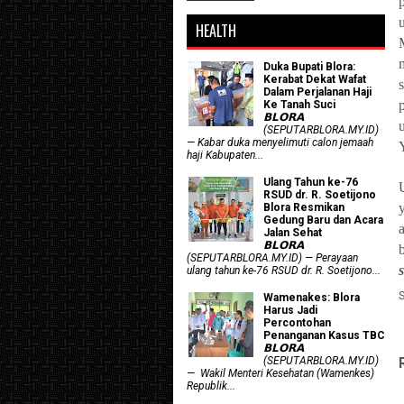
HEALTH
Duka Bupati Blora:
Kerabat Dekat Wafat
Dalam Perjalanan Haji
Ke Tanah Suci
𝗕𝗟𝗢𝗥𝗔
(SEPUTARBLORA.MY.ID)
— Kabar duka menyelimuti calon jemaah
haji Kabupaten...
Ulang Tahun ke-76
RSUD dr. R. Soetijono
Blora Resmikan
Gedung Baru dan Acara
Jalan Sehat
𝗕𝗟𝗢𝗥𝗔
(SEPUTARBLORA.MY.ID) — Perayaan
ulang tahun ke-76 RSUD dr. R. Soetijono...
Wamenakes: Blora
Harus Jadi
Percontohan
Penanganan Kasus TBC
𝗕𝗟𝗢𝗥𝗔
(SEPUTARBLORA.MY.ID)
— Wakil Menteri Kesehatan (Wamenkes)
Republik...