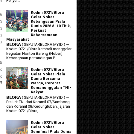
a
Penyul...
Kodim 0721/Blora
a
Gelar Nobar
n
Kebangsaan Piala
Dunia 2026 di 10 Titik,
n
Perkuat
n
Kebersamaan
Masyarakat
a
𝗕𝗟𝗢𝗥𝗔 ( SEPUTARBLORA.MY.ID ) —
Kodim 0721/Blora kembali menggelar
kegiatan Nonton Bareng (Nobar)
Kebangsaan pertandingan P...
a
k
Kodim 0721/Blora
Gelar Nobar Piala
g
Dunia Bersama
i
Warga, Pererat
Kemanunggalan TNI-
Rakyat
𝗕𝗟𝗢𝗥𝗔 ( SEPUTARBLORA.MY.ID ) —
Prajurit TNI dari Koramil 07/Sambong
dan Koramil 08/Kedungtuban, jajaran
Kodim 0721/Blora,...
Kodim 0721/Blora
Gelar Nobar
Semifinal Piala Dunia