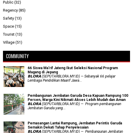
Public
(32)
Regency
(85)
Safety
(13)
Space
(15)
Tourist
(13)
Village
(51)
COMMUNITY
66 Siswa Ma’rif Jateng Ikut Seleksi Nasional Program
Magang di Jepang
𝗕𝗟𝗢𝗥𝗔 (SEPUTARBLORA.MY.ID) — Sebanyak 66 pelajar
Lembaga Pendidikan Maarif Jawa...
Pembangunan Jembatan Garuda Desa Kapuan Rampung 100
Persen, Warga Kini Nikmati Akses Lebih Mudah dan Aman
𝗕𝗟𝗢𝗥𝗔 (SEPUTARBLORA.MY.ID) — Program pembangunan
Jembatan Garuda yang...
Pemasangan Lantai Rampung, Jembatan Perintis Garuda
Semakin Dekati Tahap Penyelesaian
𝗕𝗟𝗢𝗥𝗔 (SEPUTARBLORA.MY.ID) — Pembangunan Jembatan