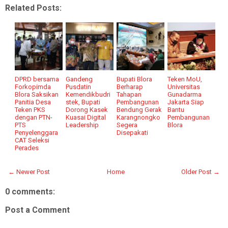
Related Posts:
DPRD bersama
Gandeng
Bupati Blora
Teken MoU,
Forkopimda
Pusdatin
Berharap
Universitas
Blora Saksikan
Kemendikbudri
Tahapan
Gunadarma
Panitia Desa
stek, Bupati
Pembangunan
Jakarta Siap
Teken PKS
Dorong Kasek
Bendung Gerak
Bantu
dengan PTN-
Kuasai Digital
Karangnongko
Pembangunan
PTS
Leadership
Segera
Blora
Penyelenggara
Disepakati
CAT Seleksi
Perades
← Newer Post
Home
Older Post →
0 comments:
Post a Comment