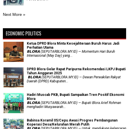
Next More »
ECONOMIC POLITICS
Ketua DPRD Blora Minta Kesejahteraan Buruh Harus Jadi
Perhatian Utama
​𝗕𝗟𝗢𝗥𝗔 (SEPUTARBLORA.MY.ID) — Momentum Hari Buruh
Internasional (May Day) yang...
DPRD Blora Gelar Rapat Paripurna Rekomendasi LKPJ Bupati
Tahun Anggaran 2025
‎ 𝗕𝗟𝗢𝗥𝗔 (SEPUTARBLORA.MY.ID) — Dewan Perwakilan Rakyat
Daerah (DPRD) Kabupaten...
Hadiri Muscab PKB, Bupati Sampaikan Tren Positif Ekonomi
Blora
𝗕𝗟𝗢𝗥𝗔 (SEPUTARBLORA.MY.ID) — Bupati Blora Arief Rohman
menghadiri Musyawarah...
Babinsa Koramil 05/Cepu Awasi Progres Pembangunan
Koperasi Desa/Kelurahan Merah Putih
𝗕𝗟𝗢𝗥𝗔 (SEPUTARBLORA.MY.ID) — Untuk mendukung kelancaran