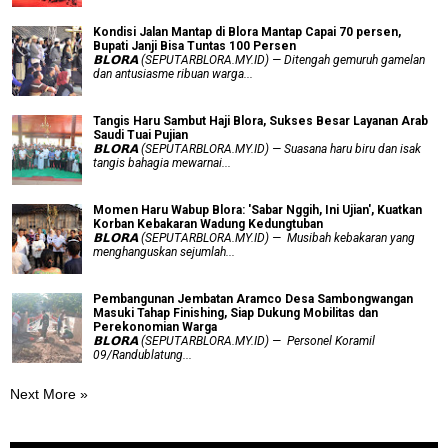
Kondisi Jalan Mantap di Blora Mantap Capai 70 persen,
Bupati Janji Bisa Tuntas 100 Persen
𝗕𝗟𝗢𝗥𝗔 (SEPUTARBLORA.MY.ID) — Ditengah gemuruh gamelan
dan antusiasme ribuan warga...
Tangis Haru Sambut Haji Blora, Sukses Besar Layanan Arab
Saudi Tuai Pujian
𝗕𝗟𝗢𝗥𝗔 (SEPUTARBLORA.MY.ID) — Suasana haru biru dan isak
tangis bahagia mewarnai...
Momen Haru Wabup Blora: ​'Sabar Nggih, Ini Ujian', Kuatkan
Korban Kebakaran Wadung Kedungtuban
𝗕𝗟𝗢𝗥𝗔 (SEPUTARBLORA.MY.ID) — Musibah kebakaran yang
menghanguskan sejumlah...
Pembangunan Jembatan Aramco Desa Sambongwangan
Masuki Tahap Finishing, Siap Dukung Mobilitas dan
Perekonomian Warga
𝗕𝗟𝗢𝗥𝗔 (SEPUTARBLORA.MY.ID) — Personel Koramil
09/Randublatung...
Next More »