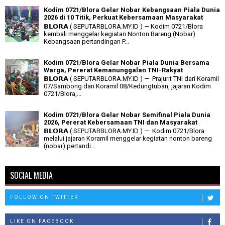
Kodim 0721/Blora Gelar Nobar Kebangsaan Piala Dunia
2026 di 10 Titik, Perkuat Kebersamaan Masyarakat
𝗕𝗟𝗢𝗥𝗔 ( SEPUTARBLORA.MY.ID ) — Kodim 0721/Blora
kembali menggelar kegiatan Nonton Bareng (Nobar)
Kebangsaan pertandingan P...
Kodim 0721/Blora Gelar Nobar Piala Dunia Bersama
Warga, Pererat Kemanunggalan TNI-Rakyat
𝗕𝗟𝗢𝗥𝗔 ( SEPUTARBLORA.MY.ID ) — Prajurit TNI dari Koramil
07/Sambong dan Koramil 08/Kedungtuban, jajaran Kodim
0721/Blora,...
Kodim 0721/Blora Gelar Nobar Semifinal Piala Dunia
2026, Pererat Kebersamaan TNI dan Masyarakat
𝗕𝗟𝗢𝗥𝗔 ( SEPUTARBLORA.MY.ID ) — Kodim 0721/Blora
melalui jajaran Koramil menggelar kegiatan nonton bareng
(nobar) pertandi...
SOCIAL MEDIA
FOLLOW ON TWITTER
LIKE ON FACEBOOK