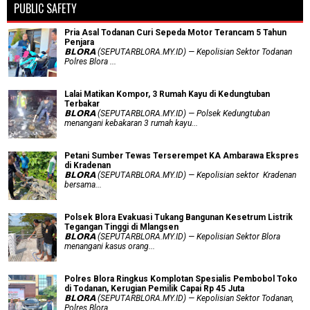
PUBLIC SAFETY
Pria Asal Todanan Curi Sepeda Motor Terancam 5 Tahun
Penjara
𝗕𝗟𝗢𝗥𝗔 (SEPUTARBLORA.MY.ID) — Kepolisian Sektor Todanan
Polres Blora ...
Lalai Matikan Kompor, 3 Rumah Kayu di Kedungtuban
Terbakar
𝗕𝗟𝗢𝗥𝗔 (SEPUTARBLORA.MY.ID) — Polsek Kedungtuban
menangani kebakaran 3 rumah kayu...
Petani Sumber Tewas Terserempet KA Ambarawa Ekspres
di Kradenan
𝗕𝗟𝗢𝗥𝗔 (SEPUTARBLORA.MY.ID) — Kepolisian sektor Kradenan
bersama...
Polsek Blora Evakuasi Tukang Bangunan Kesetrum Listrik
Tegangan Tinggi di Mlangsen
𝗕𝗟𝗢𝗥𝗔 (SEPUTARBLORA.MY.ID) — Kepolisian Sektor Blora
menangani kasus orang...
Polres Blora Ringkus Komplotan Spesialis Pembobol Toko
di Todanan, Kerugian Pemilik Capai Rp 45 Juta
𝗕𝗟𝗢𝗥𝗔 (SEPUTARBLORA.MY.ID) — Kepolisian Sektor Todanan,
Polres Blora ...