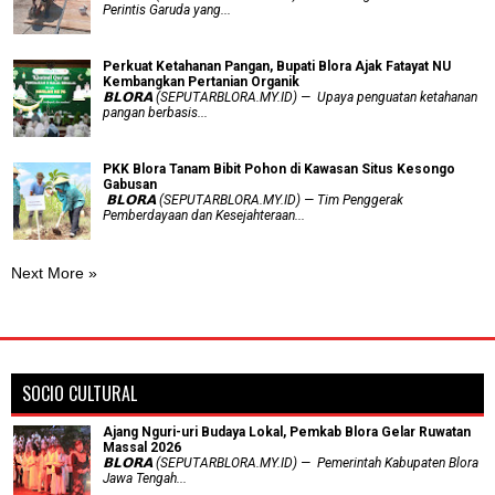
Perintis Garuda yang...
​Perkuat Ketahanan Pangan, Bupati Blora Ajak Fatayat NU
Kembangkan Pertanian Organik
𝗕𝗟𝗢𝗥𝗔 (SEPUTARBLORA.MY.ID) — Upaya penguatan ketahanan
pangan berbasis...
PKK Blora Tanam Bibit Pohon di Kawasan Situs Kesongo
Gabusan
‎ 𝗕𝗟𝗢𝗥𝗔 (SEPUTARBLORA.MY.ID) — Tim Penggerak
Pemberdayaan dan Kesejahteraan...
Next More »
SOCIO CULTURAL
Ajang Nguri-uri Budaya Lokal, Pemkab Blora Gelar Ruwatan
Massal 2026
𝗕𝗟𝗢𝗥𝗔 (SEPUTARBLORA.MY.ID) — Pemerintah Kabupaten Blora
Jawa Tengah...