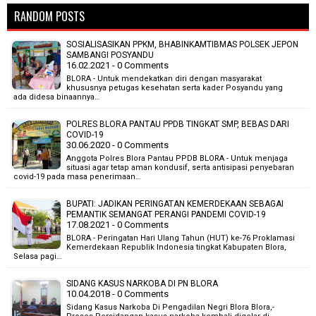
RANDOM POSTS
SOSIALISASIKAN PPKM, BHABINKAMTIBMAS POLSEK JEPON
SAMBANGI POSYANDU
16.02.2021 - 0 Comments
BLORA - Untuk mendekatkan diri dengan masyarakat
khususnya petugas kesehatan serta kader Posyandu yang
ada didesa binaannya…
POLRES BLORA PANTAU PPDB TINGKAT SMP, BEBAS DARI
COVID-19
30.06.2020 - 0 Comments
Anggota Polres Blora Pantau PPDB BLORA - Untuk menjaga
situasi agar tetap aman kondusif, serta antisipasi penyebaran
covid-19 pada masa penerimaan…
BUPATI: JADIKAN PERINGATAN KEMERDEKAAN SEBAGAI
PEMANTIK SEMANGAT PERANGI PANDEMI COVID-19
17.08.2021 - 0 Comments
BLORA - Peringatan Hari Ulang Tahun (HUT) ke-76 Proklamasi
Kemerdekaan Republik Indonesia tingkat Kabupaten Blora,
Selasa pagi…
SIDANG KASUS NARKOBA DI PN BLORA
10.04.2018 - 0 Comments
Sidang Kasus Narkoba Di Pengadilan Negri Blora Blora,-