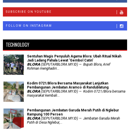
SUBSCRIBE ON YOUTUBE
FOLLOW ON INSTAGRAM
TECHNOLOGY
Sentuhan Magis Penyuluh Agama Blora: Ubah Ritual Nikah
Jadi Ladang Pahala Lewat 'Gembol Catin'
𝗕𝗟𝗢𝗥𝗔 (SEPUTARBLORA.MY.ID) — Bupati Blora, Arief
Rohman menghadiri...
Kodim 0721/Blora Bersama Masyarakat Lanjutkan
Pembangunan Jembatan Aramco di Randublatung
𝗕𝗟𝗢𝗥𝗔 (SEPUTARBLORA.MY.ID) — Kodim 0721/Blora bersama
masyarakat kembali...
Pembangunan Jembatan Garuda Merah Putih di Nglebur
Rampung 100 Persen
𝗕𝗟𝗢𝗥𝗔 (SEPUTARBLORA.MY.ID) — Jembatan Garuda Merah
Putih di Desa Nglebur,...