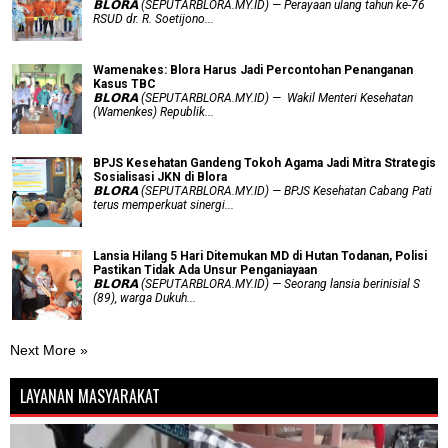
𝗕𝗟𝗢𝗥𝗔 (SEPUTARBLORA.MY.ID) — Perayaan ulang tahun ke-76
RSUD dr. R. Soetijono...
Wamenakes: Blora Harus Jadi Percontohan Penanganan
Kasus TBC
𝗕𝗟𝗢𝗥𝗔 (SEPUTARBLORA.MY.ID) — Wakil Menteri Kesehatan
(Wamenkes) Republik...
BPJS Kesehatan Gandeng Tokoh Agama Jadi Mitra Strategis
Sosialisasi JKN di Blora
𝗕𝗟𝗢𝗥𝗔 (SEPUTARBLORA.MY.ID) — BPJS Kesehatan Cabang Pati
terus memperkuat sinergi...
Lansia Hilang 5 Hari Ditemukan MD di Hutan Todanan, Polisi
Pastikan Tidak Ada Unsur Penganiayaan
𝗕𝗟𝗢𝗥𝗔 (SEPUTARBLORA.MY.ID) — Seorang lansia berinisial S
(89), warga Dukuh...
Next More »
LAYANAN MASYARAKAT