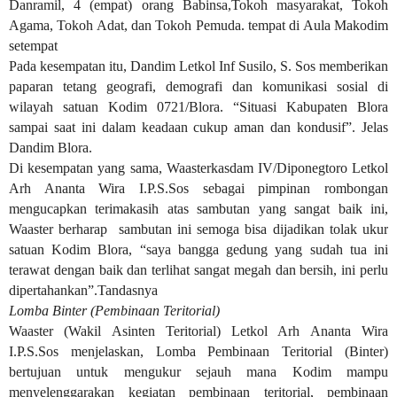
Danramil, 4 (empat) orang Babinsa,Tokoh masyarakat, Tokoh
Agama, Tokoh Adat, dan Tokoh Pemuda. tempat di Aula Makodim
setempat
Pada kesempatan itu, Dandim Letkol Inf Susilo, S. Sos memberikan
paparan tetang geografi, demografi dan komunikasi sosial di
wilayah satuan Kodim 0721/Blora. “Situasi Kabupaten Blora
sampai saat ini dalam keadaan cukup aman dan kondusif”. Jelas
Dandim Blora.
Di kesempatan yang sama, Waasterkasdam IV/Diponegtoro Letkol
Arh Ananta Wira I.P.S.Sos sebagai pimpinan rombongan
mengucapkan terimakasih atas sambutan yang sangat baik ini,
Waaster berharap sambutan ini semoga bisa dijadikan tolak ukur
satuan Kodim Blora, “saya bangga gedung yang sudah tua ini
terawat dengan baik dan terlihat sangat megah dan bersih, ini perlu
dipertahankan”.Tandasnya
Lomba Binter (Pembinaan Teritorial)
Waaster (Wakil Asinten Teritorial) Letkol Arh Ananta Wira
I.P.S.Sos menjelaskan, Lomba Pembinaan Teritorial (Binter)
bertujuan untuk mengukur sejauh mana Kodim mampu
menyelenggarakan kegiatan pembinaan teritorial, pembinaan