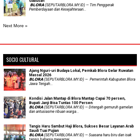
Gabusan
‎ 𝗕𝗟𝗢𝗥𝗔 (SEPUTARBLORA.MY.ID) — Tim Penggerak
Pemberdayaan dan Kesejahteraan...
Next More »
SOCIO CULTURAL
Ajang Nguri-uri Budaya Lokal, Pemkab Blora Gelar Ruwatan
Massal 2026
𝗕𝗟𝗢𝗥𝗔 (SEPUTARBLORA.MY.ID) — Pemerintah Kabupaten Blora
Jawa Tengah...
Kondisi Jalan Mantap di Blora Mantap Capai 70 persen,
Bupati Janji Bisa Tuntas 100 Persen
𝗕𝗟𝗢𝗥𝗔 (SEPUTARBLORA.MY.ID) — Ditengah gemuruh gamelan
dan antusiasme ribuan warga...
Tangis Haru Sambut Haji Blora, Sukses Besar Layanan Arab
Saudi Tuai Pujian
𝗕𝗟𝗢𝗥𝗔 (SEPUTARBLORA.MY.ID) — Suasana haru biru dan isak
tangis bahagia mewarnai...