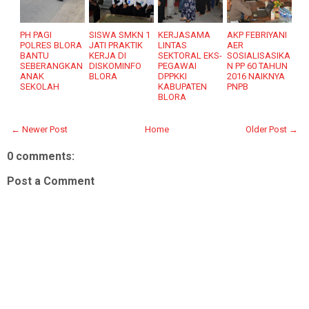
PH PAGI
SISWA SMKN 1
KERJASAMA
AKP FEBRIYANI
POLRES BLORA
JATI PRAKTIK
LINTAS
AER
BANTU
KERJA DI
SEKTORAL EKS-
SOSIALISASIKA
SEBERANGKAN
DISKOMINFO
PEGAWAI
N PP 60 TAHUN
ANAK
BLORA
DPPKKI
2016 NAIKNYA
SEKOLAH
KABUPATEN
PNPB
BLORA
← Newer Post
Home
Older Post →
0 comments:
Post a Comment