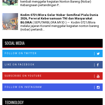
kembali menggelar kegiatan Nonton Bareng (Nobar)
Kebangsaan pertandingan P...
Kodim 0721/Blora Gelar Nobar Semifinal Piala Dunia
2026, Pererat Kebersamaan TNI dan Masyarakat
𝗕𝗟𝗢𝗥𝗔 ( SEPUTARBLORA.MY.ID ) — Kodim 0721/Blora
melalui jajaran Koramil menggelar kegiatan nonton bareng
(nobar) pertandi...
SOCIAL MEDIA
FOLLOW ON TWITTER
LIKE ON FACEBOOK
SUBSCRIBE ON YOUTUBE
FOLLOW ON INSTAGRAM
TECHNOLOGY