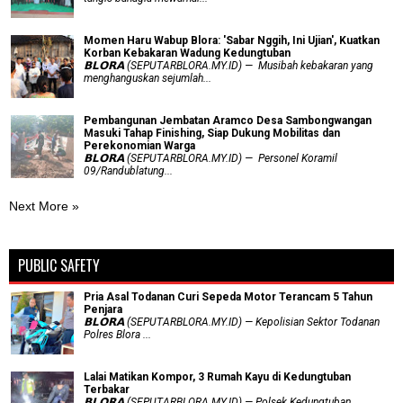
Momen Haru Wabup Blora: ​'Sabar Nggih, Ini Ujian', Kuatkan
Korban Kebakaran Wadung Kedungtuban
𝗕𝗟𝗢𝗥𝗔 (SEPUTARBLORA.MY.ID) — Musibah kebakaran yang
menghanguskan sejumlah...
Pembangunan Jembatan Aramco Desa Sambongwangan
Masuki Tahap Finishing, Siap Dukung Mobilitas dan
Perekonomian Warga
𝗕𝗟𝗢𝗥𝗔 (SEPUTARBLORA.MY.ID) — Personel Koramil
09/Randublatung...
Next More »
PUBLIC SAFETY
Pria Asal Todanan Curi Sepeda Motor Terancam 5 Tahun
Penjara
𝗕𝗟𝗢𝗥𝗔 (SEPUTARBLORA.MY.ID) — Kepolisian Sektor Todanan
Polres Blora ...
Lalai Matikan Kompor, 3 Rumah Kayu di Kedungtuban
Terbakar
𝗕𝗟𝗢𝗥𝗔 (SEPUTARBLORA.MY.ID) — Polsek Kedungtuban