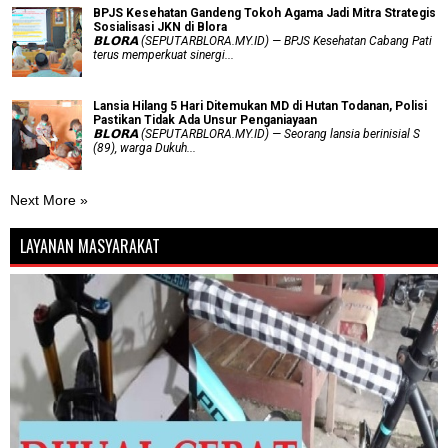
BPJS Kesehatan Gandeng Tokoh Agama Jadi Mitra Strategis
Sosialisasi JKN di Blora
𝗕𝗟𝗢𝗥𝗔 (SEPUTARBLORA.MY.ID) — BPJS Kesehatan Cabang Pati
terus memperkuat sinergi...
Lansia Hilang 5 Hari Ditemukan MD di Hutan Todanan, Polisi
Pastikan Tidak Ada Unsur Penganiayaan
𝗕𝗟𝗢𝗥𝗔 (SEPUTARBLORA.MY.ID) — Seorang lansia berinisial S
(89), warga Dukuh...
Next More »
LAYANAN MASYARAKAT