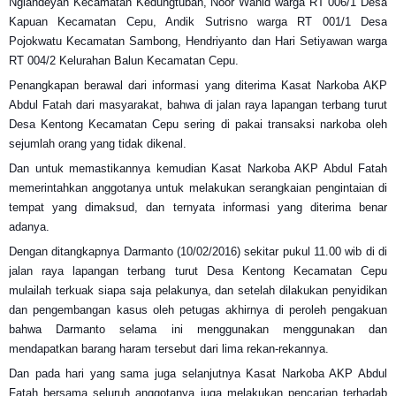
Nglandeyan Kecamatan Kedungtuban, Noor Wahid warga RT 006/1 Desa
Kapuan Kecamatan Cepu, Andik Sutrisno warga RT 001/1 Desa
Pojokwatu Kecamatan Sambong, Hendriyanto dan Hari Setiyawan warga
RT 004/2 Kelurahan Balun Kecamatan Cepu.
Penangkapan berawal dari informasi yang diterima Kasat Narkoba AKP
Abdul Fatah dari masyarakat, bahwa di jalan raya lapangan terbang turut
Desa Kentong Kecamatan Cepu sering di pakai transaksi narkoba oleh
sejumlah orang yang tidak dikenal.
Dan untuk memastikannya kemudian Kasat Narkoba AKP Abdul Fatah
memerintahkan anggotanya untuk melakukan serangkaian pengintaian di
tempat yang dimaksud, dan ternyata informasi yang diterima benar
adanya.
Dengan ditangkapnya Darmanto (10/02/2016) sekitar pukul 11.00 wib di di
jalan raya lapangan terbang turut Desa Kentong Kecamatan Cepu
mulailah terkuak siapa saja pelakunya, dan setelah dilakukan penyidikan
dan pengembangan kasus oleh petugas akhirnya di peroleh pengakuan
bahwa Darmanto selama ini menggunakan menggunakan dan
mendapatkan barang haram tersebut dari lima rekan-rekannya.
Dan pada hari yang sama juga selanjutnya Kasat Narkoba AKP Abdul
Fatah bersama seluruh anggotanya juga melakukan pencarian terhadab