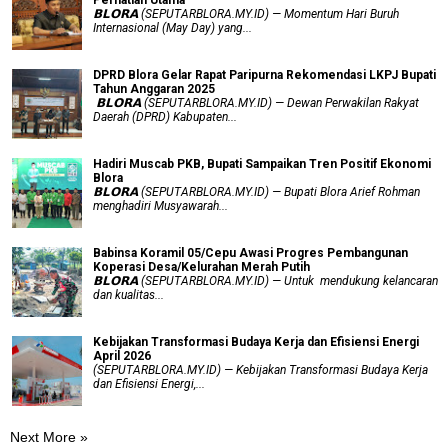
​𝗕𝗟𝗢𝗥𝗔 (SEPUTARBLORA.MY.ID) — Momentum Hari Buruh
Internasional (May Day) yang...
DPRD Blora Gelar Rapat Paripurna Rekomendasi LKPJ Bupati
Tahun Anggaran 2025
‎ 𝗕𝗟𝗢𝗥𝗔 (SEPUTARBLORA.MY.ID) — Dewan Perwakilan Rakyat
Daerah (DPRD) Kabupaten...
Hadiri Muscab PKB, Bupati Sampaikan Tren Positif Ekonomi
Blora
𝗕𝗟𝗢𝗥𝗔 (SEPUTARBLORA.MY.ID) — Bupati Blora Arief Rohman
menghadiri Musyawarah...
Babinsa Koramil 05/Cepu Awasi Progres Pembangunan
Koperasi Desa/Kelurahan Merah Putih
𝗕𝗟𝗢𝗥𝗔 (SEPUTARBLORA.MY.ID) — Untuk mendukung kelancaran
dan kualitas...
Kebijakan Transformasi Budaya Kerja dan Efisiensi Energi
April 2026
(SEPUTARBLORA.MY.ID) — Kebijakan Transformasi Budaya Kerja
dan Efisiensi Energi,...
Next More »