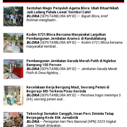
Sentuhan Magis Penyuluh Agama Blora: Ubah Ritual Nikah
Jadi Ladang Pahala Lewat 'Gembol Catin'
𝗕𝗟𝗢𝗥𝗔 (SEPUTARBLORA.MY.ID) — Bupati Blora, Arief
Rohman menghadiri...
Kodim 0721/Blora Bersama Masyarakat Lanjutkan
Pembangunan Jembatan Aramco di Randublatung
𝗕𝗟𝗢𝗥𝗔 (SEPUTARBLORA.MY.ID) — Kodim 0721/Blora bersama
masyarakat kembali...
Pembangunan Jembatan Garuda Merah Putih di Nglebur
Rampung 100 Persen
𝗕𝗟𝗢𝗥𝗔 (SEPUTARBLORA.MY.ID) — Jembatan Garuda Merah
Putih di Desa Nglebur,...
Kecelakaan Kerja Berujung Maut, Seorang Petani di
Bogorejo MD Terkena Pisau Gerinda
𝗕𝗟𝗢𝗥𝗔 (SEPUTARBLORA.MY.ID) — Peristiwa tragis menimpa S
(69), seorang petani asal...
Teknologi Semakin Canggih, Insan Pers Diminta Tetap
Berpegang Kode Etik Jurnalistik
𝗕𝗟𝗢𝗥𝗔 — Peringatan Hari Pers Nasional (HPN) 2025 tingkat
Jawa Tengah dirayakan...