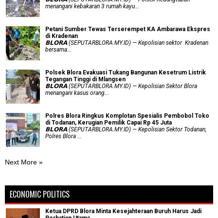
menangani kebakaran 3 rumah kayu...
Petani Sumber Tewas Terserempet KA Ambarawa Ekspres
di Kradenan
𝗕𝗟𝗢𝗥𝗔 (SEPUTARBLORA.MY.ID) — Kepolisian sektor Kradenan
bersama...
Polsek Blora Evakuasi Tukang Bangunan Kesetrum Listrik
Tegangan Tinggi di Mlangsen
𝗕𝗟𝗢𝗥𝗔 (SEPUTARBLORA.MY.ID) — Kepolisian Sektor Blora
menangani kasus orang...
Polres Blora Ringkus Komplotan Spesialis Pembobol Toko
di Todanan, Kerugian Pemilik Capai Rp 45 Juta
𝗕𝗟𝗢𝗥𝗔 (SEPUTARBLORA.MY.ID) — Kepolisian Sektor Todanan,
Polres Blora ...
Next More »
ECONOMIC POLITICS
Ketua DPRD Blora Minta Kesejahteraan Buruh Harus Jadi
Perhatian Utama