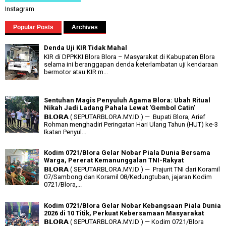
Instagram
Popular Posts
Archives
Denda Uji KIR Tidak Mahal
KIR di DPPKKI Blora Blora – Masyarakat di Kabupaten Blora
selama ini beranggapan denda keterlambatan uji kendaraan
bermotor atau KIR m...
Sentuhan Magis Penyuluh Agama Blora: Ubah Ritual
Nikah Jadi Ladang Pahala Lewat 'Gembol Catin'
𝗕𝗟𝗢𝗥𝗔 ( SEPUTARBLORA.MY.ID ) — Bupati Blora, Arief
Rohman menghadiri Peringatan Hari Ulang Tahun (HUT) ke-3
Ikatan Penyul...
Kodim 0721/Blora Gelar Nobar Piala Dunia Bersama
Warga, Pererat Kemanunggalan TNI-Rakyat
𝗕𝗟𝗢𝗥𝗔 ( SEPUTARBLORA.MY.ID ) — Prajurit TNI dari Koramil
07/Sambong dan Koramil 08/Kedungtuban, jajaran Kodim
0721/Blora,...
Kodim 0721/Blora Gelar Nobar Kebangsaan Piala Dunia
2026 di 10 Titik, Perkuat Kebersamaan Masyarakat
𝗕𝗟𝗢𝗥𝗔 ( SEPUTARBLORA.MY.ID ) — Kodim 0721/Blora