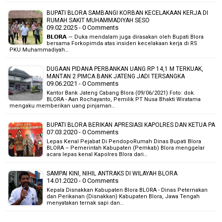
BUPATI BLORA SAMBANGI KORBAN KECELAKAAN KERJA DI
RUMAH SAKIT MUHAMMADIYAH SESO
09.02.2025 - 0 Comments
𝗕𝗟𝗢𝗥𝗔 — Duka mendalam juga dirasakan oleh Bupati Blora
bersama Forkopimda atas insiden kecelakaan kerja di RS
PKU Muhammadiyah…
DUGAAN PIDANA PERBANKAN UANG RP 14,1 M TERKUAK,
MANTAN 2 PIMCA BANK JATENG JADI TERSANGKA
09.06.2021 - 0 Comments
Kantor Bank Jateng Cabang Blora (09/06/2021) Foto: dok.
BLORA - Aan Rochayanto, Pemilik PT Nusa Bhakti Wiratama
mengaku memberikan uang pinjaman…
BUPATI BLORA BERIKAN APRESIASI KAPOLRES DAN KETUA PA
07.03.2020 - 0 Comments
Lepas Kenal Pejabat Di PendopoRumah Dinas Bupati Blora
BLORA – Pemerintah Kabupaten (Pemkab) Blora menggelar
acara lepas kenal Kapolres Blora dari…
SAMPAI KINI, NIHIL ANTRAKS DI WILAYAH BLORA
14.01.2020 - 0 Comments
Kepala Disnakkan Kabupaten Blora BLORA - Dinas Peternakan
dan Perikanan (Disnakkan) Kabupaten Blora, Jawa Tengah
menyatakan ternak sapi dan…