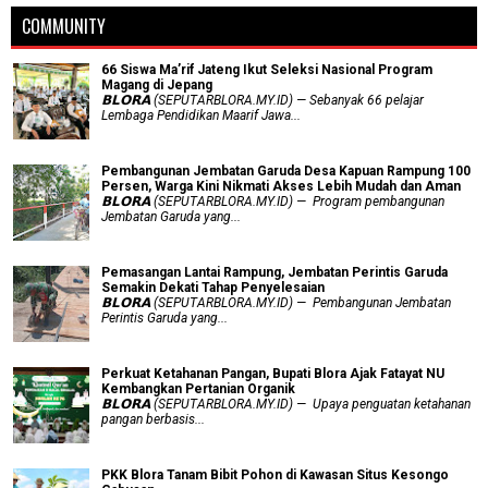
COMMUNITY
66 Siswa Ma’rif Jateng Ikut Seleksi Nasional Program
Magang di Jepang
𝗕𝗟𝗢𝗥𝗔 (SEPUTARBLORA.MY.ID) — Sebanyak 66 pelajar
Lembaga Pendidikan Maarif Jawa...
Pembangunan Jembatan Garuda Desa Kapuan Rampung 100
Persen, Warga Kini Nikmati Akses Lebih Mudah dan Aman
𝗕𝗟𝗢𝗥𝗔 (SEPUTARBLORA.MY.ID) — Program pembangunan
Jembatan Garuda yang...
Pemasangan Lantai Rampung, Jembatan Perintis Garuda
Semakin Dekati Tahap Penyelesaian
𝗕𝗟𝗢𝗥𝗔 (SEPUTARBLORA.MY.ID) — Pembangunan Jembatan
Perintis Garuda yang...
​Perkuat Ketahanan Pangan, Bupati Blora Ajak Fatayat NU
Kembangkan Pertanian Organik
𝗕𝗟𝗢𝗥𝗔 (SEPUTARBLORA.MY.ID) — Upaya penguatan ketahanan
pangan berbasis...
PKK Blora Tanam Bibit Pohon di Kawasan Situs Kesongo