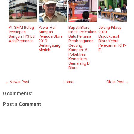
PT GMM Bulog
Pawai Hari
Bupati Blora
Jelang Pilbup
Persiapan
Sumpah
Hadiri Peletakan
2020
Bangun TPS B3
Pemuda Blora
Batu Pertama
Disdukcapil
Ash Permanen
2019
Pembangunan
Blora Kebut
Berlangsung
Gedung
Perekaman KTP-
Meriah
Kampus IV
El
Poltekkes
Kemenkes
Semarang Di
Blora
← Newer Post
Home
Older Post →
0 comments:
Post a Comment