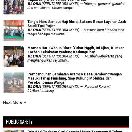
𝗕𝗟𝗢𝗥𝗔 (SEPUTARBLORA.MY.ID) — Ditengah gemuruh gamelan
dan antusiasme ribuan warga...
Tangis Haru Sambut Haji Blora, Sukses Besar Layanan Arab
Saudi Tuai Pujian
𝗕𝗟𝗢𝗥𝗔 (SEPUTARBLORA.MY.ID) — Suasana haru biru dan isak
tangis bahagia mewarnai...
Momen Haru Wabup Blora: ​'Sabar Nggih, Ini Ujian', Kuatkan
Korban Kebakaran Wadung Kedungtuban
𝗕𝗟𝗢𝗥𝗔 (SEPUTARBLORA.MY.ID) — Musibah kebakaran yang
menghanguskan sejumlah...
Pembangunan Jembatan Aramco Desa Sambongwangan
Masuki Tahap Finishing, Siap Dukung Mobilitas dan
Perekonomian Warga
𝗕𝗟𝗢𝗥𝗔 (SEPUTARBLORA.MY.ID) — Personel Koramil
09/Randublatung...
Next More »
PUBLIC SAFETY
Pria Asal Todanan Curi Sepeda Motor Terancam 5 Tahun