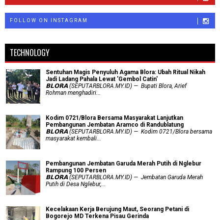
FOLLOW ON INSTAGRAM
TECHNOLOGY
Sentuhan Magis Penyuluh Agama Blora: Ubah Ritual Nikah
Jadi Ladang Pahala Lewat 'Gembol Catin'
𝗕𝗟𝗢𝗥𝗔 (SEPUTARBLORA.MY.ID) — Bupati Blora, Arief
Rohman menghadiri...
Kodim 0721/Blora Bersama Masyarakat Lanjutkan
Pembangunan Jembatan Aramco di Randublatung
𝗕𝗟𝗢𝗥𝗔 (SEPUTARBLORA.MY.ID) — Kodim 0721/Blora bersama
masyarakat kembali...
Pembangunan Jembatan Garuda Merah Putih di Nglebur
Rampung 100 Persen
𝗕𝗟𝗢𝗥𝗔 (SEPUTARBLORA.MY.ID) — Jembatan Garuda Merah
Putih di Desa Nglebur,...
Kecelakaan Kerja Berujung Maut, Seorang Petani di
Bogorejo MD Terkena Pisau Gerinda