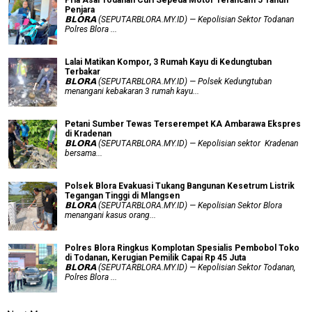
Penjara
𝗕𝗟𝗢𝗥𝗔 (SEPUTARBLORA.MY.ID) — Kepolisian Sektor Todanan
Polres Blora ...
Lalai Matikan Kompor, 3 Rumah Kayu di Kedungtuban
Terbakar
𝗕𝗟𝗢𝗥𝗔 (SEPUTARBLORA.MY.ID) — Polsek Kedungtuban
menangani kebakaran 3 rumah kayu...
Petani Sumber Tewas Terserempet KA Ambarawa Ekspres
di Kradenan
𝗕𝗟𝗢𝗥𝗔 (SEPUTARBLORA.MY.ID) — Kepolisian sektor Kradenan
bersama...
Polsek Blora Evakuasi Tukang Bangunan Kesetrum Listrik
Tegangan Tinggi di Mlangsen
𝗕𝗟𝗢𝗥𝗔 (SEPUTARBLORA.MY.ID) — Kepolisian Sektor Blora
menangani kasus orang...
Polres Blora Ringkus Komplotan Spesialis Pembobol Toko
di Todanan, Kerugian Pemilik Capai Rp 45 Juta
𝗕𝗟𝗢𝗥𝗔 (SEPUTARBLORA.MY.ID) — Kepolisian Sektor Todanan,
Polres Blora ...