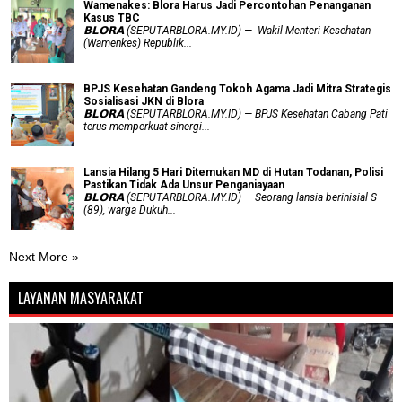
Wamenakes: Blora Harus Jadi Percontohan Penanganan
Kasus TBC
𝗕𝗟𝗢𝗥𝗔 (SEPUTARBLORA.MY.ID) — Wakil Menteri Kesehatan
(Wamenkes) Republik...
BPJS Kesehatan Gandeng Tokoh Agama Jadi Mitra Strategis
Sosialisasi JKN di Blora
𝗕𝗟𝗢𝗥𝗔 (SEPUTARBLORA.MY.ID) — BPJS Kesehatan Cabang Pati
terus memperkuat sinergi...
Lansia Hilang 5 Hari Ditemukan MD di Hutan Todanan, Polisi
Pastikan Tidak Ada Unsur Penganiayaan
𝗕𝗟𝗢𝗥𝗔 (SEPUTARBLORA.MY.ID) — Seorang lansia berinisial S
(89), warga Dukuh...
Next More »
LAYANAN MASYARAKAT