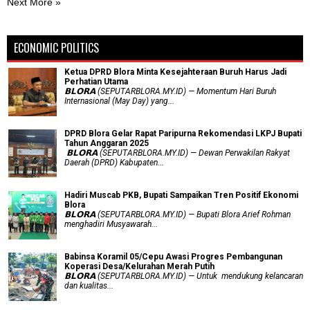
Next More »
ECONOMIC POLITICS
Ketua DPRD Blora Minta Kesejahteraan Buruh Harus Jadi
Perhatian Utama
​𝗕𝗟𝗢𝗥𝗔 (SEPUTARBLORA.MY.ID) — Momentum Hari Buruh
Internasional (May Day) yang...
DPRD Blora Gelar Rapat Paripurna Rekomendasi LKPJ Bupati
Tahun Anggaran 2025
‎ 𝗕𝗟𝗢𝗥𝗔 (SEPUTARBLORA.MY.ID) — Dewan Perwakilan Rakyat
Daerah (DPRD) Kabupaten...
Hadiri Muscab PKB, Bupati Sampaikan Tren Positif Ekonomi
Blora
𝗕𝗟𝗢𝗥𝗔 (SEPUTARBLORA.MY.ID) — Bupati Blora Arief Rohman
menghadiri Musyawarah...
Babinsa Koramil 05/Cepu Awasi Progres Pembangunan
Koperasi Desa/Kelurahan Merah Putih
𝗕𝗟𝗢𝗥𝗔 (SEPUTARBLORA.MY.ID) — Untuk mendukung kelancaran
dan kualitas...