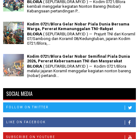
𝗕𝗟𝗢𝗥𝗔 ( SEPUTARBLORA.MY.ID ) — Kodim 0721/Blora
kembali menggelar kegiatan Nonton Bareng (Nobar)
Kebangsaan pertandingan P...
Kodim 0721/Blora Gelar Nobar Piala Dunia Bersama
Warga, Pererat Kemanunggalan TNI-Rakyat
𝗕𝗟𝗢𝗥𝗔 ( SEPUTARBLORA.MY.ID ) — Prajurit TNI dari Koramil
07/Sambong dan Koramil 08/Kedungtuban, jajaran Kodim
0721/Blora,...
Kodim 0721/Blora Gelar Nobar Semifinal Piala Dunia
2026, Pererat Kebersamaan TNI dan Masyarakat
𝗕𝗟𝗢𝗥𝗔 ( SEPUTARBLORA.MY.ID ) — Kodim 0721/Blora
melalui jajaran Koramil menggelar kegiatan nonton bareng
(nobar) pertandi...
SOCIAL MEDIA
FOLLOW ON TWITTER
LIKE ON FACEBOOK
SUBSCRIBE ON YOUTUBE