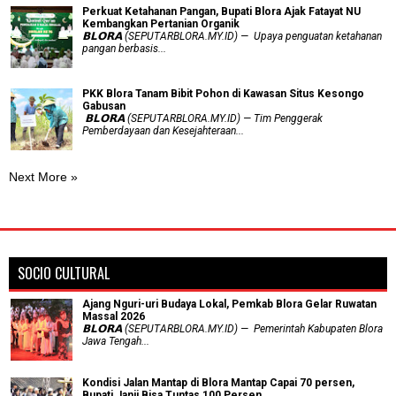
​Perkuat Ketahanan Pangan, Bupati Blora Ajak Fatayat NU
Kembangkan Pertanian Organik
𝗕𝗟𝗢𝗥𝗔 (SEPUTARBLORA.MY.ID) — Upaya penguatan ketahanan
pangan berbasis...
PKK Blora Tanam Bibit Pohon di Kawasan Situs Kesongo
Gabusan
‎ 𝗕𝗟𝗢𝗥𝗔 (SEPUTARBLORA.MY.ID) — Tim Penggerak
Pemberdayaan dan Kesejahteraan...
Next More »
SOCIO CULTURAL
Ajang Nguri-uri Budaya Lokal, Pemkab Blora Gelar Ruwatan
Massal 2026
𝗕𝗟𝗢𝗥𝗔 (SEPUTARBLORA.MY.ID) — Pemerintah Kabupaten Blora
Jawa Tengah...
Kondisi Jalan Mantap di Blora Mantap Capai 70 persen,
Bupati Janji Bisa Tuntas 100 Persen