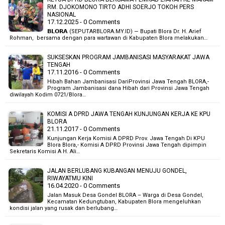
RM. DJOKOMONO TIRTO ADHI SOERJO TOKOH PERS
NASIONAL
17.12.2025 - 0 Comments
𝗕𝗟𝗢𝗥𝗔 (SEPUTARBLORA.MY.ID) — Bupati Blora Dr. H. Arief
Rohman, bersama dengan para wartawan di Kabupaten Blora melakukan…
SUKSESKAN PROGRAM JAMBANISASI MASYARAKAT JAWA
TENGAH
17.11.2016 - 0 Comments
Hibah Bahan Jambanisasi DariProvinsi Jawa Tengah BLORA,-
Program Jambanisasi dana Hibah dari Provinsi Jawa Tengah
diwilayah Kodim 0721/Blora…
KOMISI A DPRD JAWA TENGAH KUNJUNGAN KERJA KE KPU
BLORA
21.11.2017 - 0 Comments
Kunjungan Kerja Komisi A DPRD Prov. Jawa Tengah Di KPU
Blora Blora,- Komisi A DPRD Provinsi Jawa Tengah dipimpin
Sekretaris Komisi A H. Ali…
JALAN BERLUBANG KUBANGAN MENUJU GONDEL,
RIWAYATMU KINI
16.04.2020 - 0 Comments
Jalan Masuk Desa Gondel BLORA – Warga di Desa Gondel,
Kecamatan Kedungtuban, Kabupaten Blora mengeluhkan
kondisi jalan yang rusak dan berlubang…