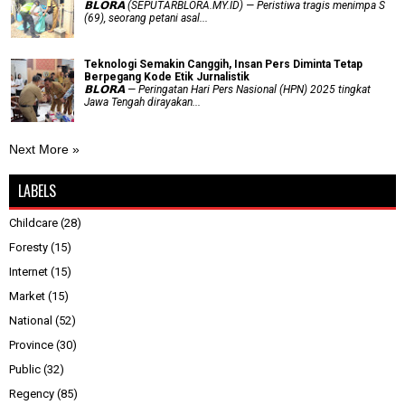
𝗕𝗟𝗢𝗥𝗔 (SEPUTARBLORA.MY.ID) — Peristiwa tragis menimpa S
(69), seorang petani asal...
Teknologi Semakin Canggih, Insan Pers Diminta Tetap
Berpegang Kode Etik Jurnalistik
𝗕𝗟𝗢𝗥𝗔 — Peringatan Hari Pers Nasional (HPN) 2025 tingkat
Jawa Tengah dirayakan...
Next More »
LABELS
Childcare
(28)
Foresty
(15)
Internet
(15)
Market
(15)
National
(52)
Province
(30)
Public
(32)
Regency
(85)