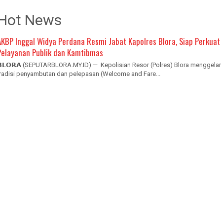
Hot News
AKBP Inggal Widya Perdana Resmi Jabat Kapolres Blora, Siap Perkuat
Pelayanan Publik dan Kamtibmas
𝗕𝗟𝗢𝗥𝗔 (SEPUTARBLORA.MY.ID) — Kepolisian Resor (Polres) Blora menggelar
tradisi penyambutan dan pelepasan (Welcome and Fare...