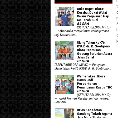
Duka Bupati Blora:
Kerabat Dekat Wafat
Dalam Perjalanan Haji
n
Ke Tanah Suci
𝗕𝗟𝗢𝗥𝗔
(SEPUTARBLORA.MY.ID)
— Kabar duka menyelimuti calon jemaah
haji Kabupaten...
Ulang Tahun ke-76
RSUD dr. R. Soetijono
Blora Resmikan
Gedung Baru dan Acara
Jalan Sehat
𝗕𝗟𝗢𝗥𝗔
(SEPUTARBLORA.MY.ID) — Perayaan
ulang tahun ke-76 RSUD dr. R. Soetijono...
Wamenakes: Blora
Harus Jadi
Percontohan
Penanganan Kasus TBC
𝗕𝗟𝗢𝗥𝗔
(SEPUTARBLORA.MY.ID)
— Wakil Menteri Kesehatan (Wamenkes)
Republik...
BPJS Kesehatan
Gandeng Tokoh Agama
Jadi Mitra Strategis