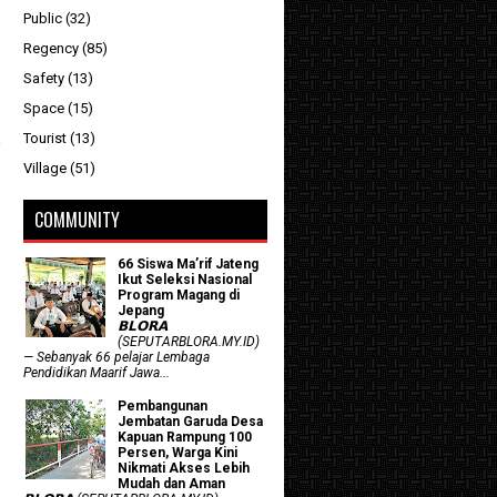
Public
(32)
Regency
(85)
Safety
(13)
Space
(15)
Tourist
(13)
Village
(51)
COMMUNITY
66 Siswa Ma’rif Jateng
Ikut Seleksi Nasional
Program Magang di
Jepang
𝗕𝗟𝗢𝗥𝗔
(SEPUTARBLORA.MY.ID)
— Sebanyak 66 pelajar Lembaga
Pendidikan Maarif Jawa...
Pembangunan
Jembatan Garuda Desa
Kapuan Rampung 100
Persen, Warga Kini
Nikmati Akses Lebih
Mudah dan Aman