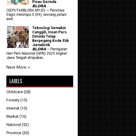
Pisau Gerinda
𝗕𝗟𝗢𝗥𝗔
(SEPUTARBLORA.MY.ID) — Peristiwa
tragis menimpa S (69), seorang petani
asal...
Teknologi Semakin
Canggih, Insan Pers
Diminta Tetap
Berpegang Kode Etik
Jurnalistik
𝗕𝗟𝗢𝗥𝗔 — Peringatan
Hari Pers Nasional (HPN) 2025 tingkat
Jawa Tengah dirayakan...
Next More »
LABELS
Childcare
(28)
Foresty
(15)
Internet
(15)
Market
(15)
National
(52)
Province
(30)