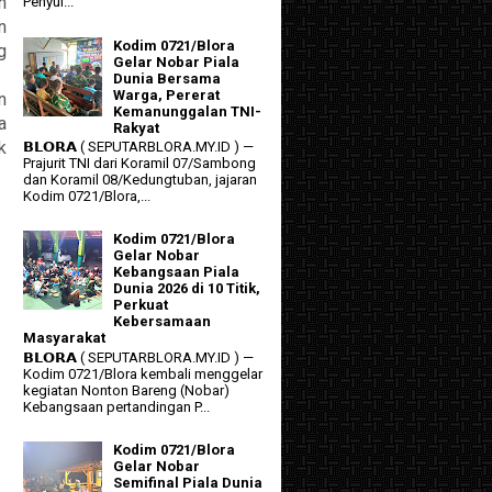
h
Penyul...
n
Kodim 0721/Blora
g
Gelar Nobar Piala
Dunia Bersama
Warga, Pererat
n
Kemanunggalan TNI-
a
Rakyat
k
𝗕𝗟𝗢𝗥𝗔 ( SEPUTARBLORA.MY.ID ) —
Prajurit TNI dari Koramil 07/Sambong
dan Koramil 08/Kedungtuban, jajaran
Kodim 0721/Blora,...
Kodim 0721/Blora
Gelar Nobar
Kebangsaan Piala
Dunia 2026 di 10 Titik,
Perkuat
Kebersamaan
Masyarakat
𝗕𝗟𝗢𝗥𝗔 ( SEPUTARBLORA.MY.ID ) —
Kodim 0721/Blora kembali menggelar
kegiatan Nonton Bareng (Nobar)
Kebangsaan pertandingan P...
Kodim 0721/Blora
Gelar Nobar
Semifinal Piala Dunia