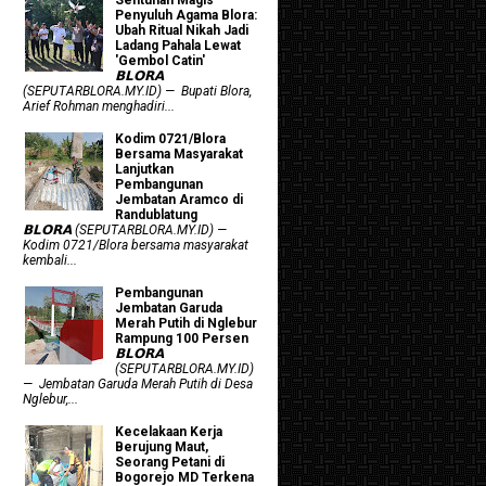
Penyuluh Agama Blora:
Ubah Ritual Nikah Jadi
Ladang Pahala Lewat
'Gembol Catin'
𝗕𝗟𝗢𝗥𝗔
(SEPUTARBLORA.MY.ID) — Bupati Blora,
Arief Rohman menghadiri...
Kodim 0721/Blora
Bersama Masyarakat
Lanjutkan
Pembangunan
Jembatan Aramco di
Randublatung
𝗕𝗟𝗢𝗥𝗔 (SEPUTARBLORA.MY.ID) —
Kodim 0721/Blora bersama masyarakat
kembali...
Pembangunan
Jembatan Garuda
Merah Putih di Nglebur
Rampung 100 Persen
𝗕𝗟𝗢𝗥𝗔
(SEPUTARBLORA.MY.ID)
— Jembatan Garuda Merah Putih di Desa
Nglebur,...
Kecelakaan Kerja
Berujung Maut,
Seorang Petani di
Bogorejo MD Terkena