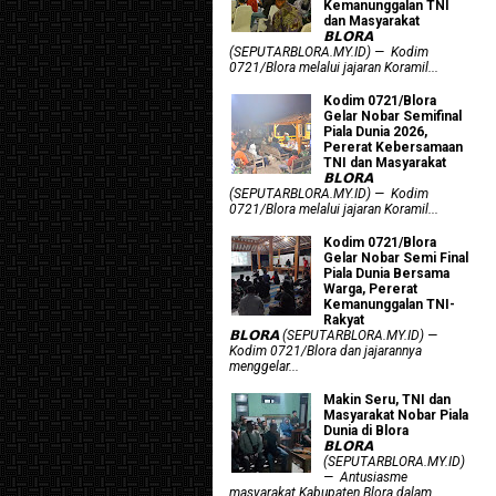
Kemanunggalan TNI
dan Masyarakat
𝗕𝗟𝗢𝗥𝗔
(SEPUTARBLORA.MY.ID) — Kodim
0721/Blora melalui jajaran Koramil...
Kodim 0721/Blora
Gelar Nobar Semifinal
Piala Dunia 2026,
Pererat Kebersamaan
TNI dan Masyarakat
𝗕𝗟𝗢𝗥𝗔
(SEPUTARBLORA.MY.ID) — Kodim
0721/Blora melalui jajaran Koramil...
Kodim 0721/Blora
Gelar Nobar Semi Final
Piala Dunia Bersama
Warga, Pererat
Kemanunggalan TNI-
Rakyat
𝗕𝗟𝗢𝗥𝗔 (SEPUTARBLORA.MY.ID) —
Kodim 0721/Blora dan jajarannya
menggelar...
Makin Seru, TNI dan
Masyarakat Nobar Piala
Dunia di Blora
𝗕𝗟𝗢𝗥𝗔
(SEPUTARBLORA.MY.ID)
— Antusiasme
masyarakat Kabupaten Blora dalam...