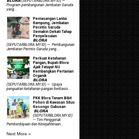
𝗕𝗟𝗢𝗥𝗔 (SEPUTARBLORA.MY.ID) —
Program pembangunan Jembatan Garuda
yang...
Pemasangan Lantai
Rampung, Jembatan
Perintis Garuda
Semakin Dekati Tahap
Penyelesaian
𝗕𝗟𝗢𝗥𝗔
(SEPUTARBLORA.MY.ID) — Pembangunan
Jembatan Perintis Garuda yang...
​Perkuat Ketahanan
Pangan, Bupati Blora
Ajak Fatayat NU
Kembangkan Pertanian
Organik
𝗕𝗟𝗢𝗥𝗔
(SEPUTARBLORA.MY.ID) — Upaya
penguatan ketahanan pangan berbasis...
PKK Blora Tanam Bibit
Pohon di Kawasan Situs
Kesongo Gabusan
‎ 𝗕𝗟𝗢𝗥𝗔
(SEPUTARBLORA.MY.ID)
— Tim Penggerak
Pemberdayaan dan Kesejahteraan...
Next More »