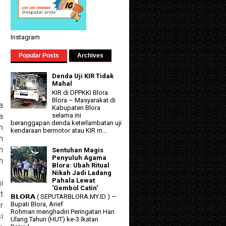
Instagram
Popular Posts
Archives
Denda Uji KIR Tidak
Mahal
KIR di DPPKKI Blora
Blora – Masyarakat di
a
Kabupaten Blora
a
selama ini
beranggapan denda keterlambatan uji
n
kendaraan bermotor atau KIR m...
n
n
Sentuhan Magis
Penyuluh Agama
h
Blora: Ubah Ritual
Nikah Jadi Ladang
Pahala Lewat
i
'Gembol Catin'
t
𝗕𝗟𝗢𝗥𝗔 ( SEPUTARBLORA.MY.ID ) —
r
Bupati Blora, Arief
Rohman menghadiri Peringatan Hari
i
Ulang Tahun (HUT) ke-3 Ikatan