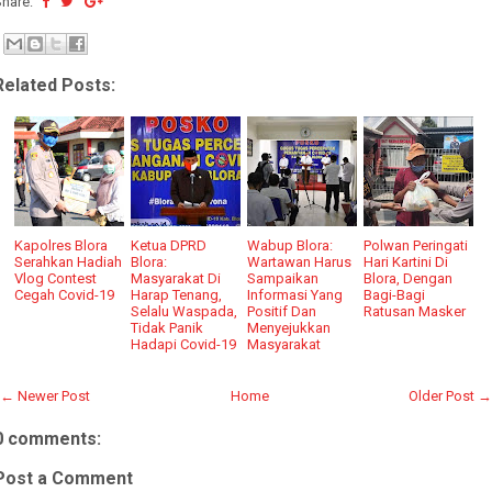
Share:
Related Posts:
Kapolres Blora
Ketua DPRD
Wabup Blora:
Polwan Peringati
Serahkan Hadiah
Blora:
Wartawan Harus
Hari Kartini Di
Vlog Contest
Masyarakat Di
Sampaikan
Blora, Dengan
Cegah Covid-19
Harap Tenang,
Informasi Yang
Bagi-Bagi
Selalu Waspada,
Positif Dan
Ratusan Masker
Tidak Panik
Menyejukkan
Hadapi Covid-19
Masyarakat
← Newer Post
Home
Older Post →
0 comments:
Post a Comment