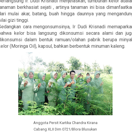
berlangsung Ir. Dudi Krisnadi menjelaskan, tumbuhan kelor adala
tanaman berkhasiat sejati , artinya tanaman ini bisa dimanfaatka
dari mulai akar, batang, buah hingga daunnya yang mengandun
ilai gizi tinggi.
Sedangkan cara mengonsumsinya, Ir Dudi Krisnadi memaparka
bahwa kelor bisa langsung dikonsumsi secara alami dan jug
dikonsumsi dalam bentuk ramuan/olahan pabrik berupa minya
kelor (Moringa Oil), kapsul, bahkan berbentuk minuman kaleng.
Anggota Persit Kartika Chandra Kirana
Cabang XLII Dim 0721/Blora Blusukan