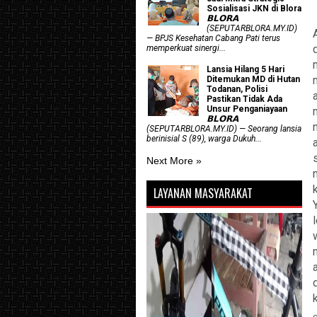
Sosialisasi JKN di Blora
𝗕𝗟𝗢𝗥𝗔
(SEPUTARBLORA.MY.ID)
— BPJS Kesehatan Cabang Pati terus
memperkuat sinergi...
Lansia Hilang 5 Hari
Ditemukan MD di Hutan
Todanan, Polisi
Pastikan Tidak Ada
Unsur Penganiayaan
𝗕𝗟𝗢𝗥𝗔
(SEPUTARBLORA.MY.ID) — Seorang lansia
berinisial S (89), warga Dukuh...
Next More »
LAYANAN MASYARAKAT