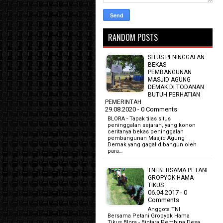
RANDOM POSTS
SITUS PENINGGALAN
BEKAS
PEMBANGUNAN
MASJID AGUNG
DEMAK DI TODANAN
BUTUH PERHATIAN
PEMERINTAH
29.08.2020 - 0 Comments
BLORA - Tapak tilas situs
peninggalan sejarah, yang konon
ceritanya bekas peninggalan
pembangunan Masjid Agung
Demak yang gagal dibangun oleh
para…
TNI BERSAMA PETANI
GROPYOK HAMA
TIKUS
06.04.2017 - 0
Comments
Anggota TNI
Bersama Petani Gropyok Hama
Tikus Blora,- Bintara Pembina Desa