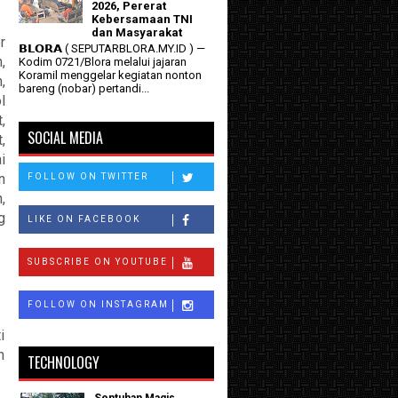
2026, Pererat
Kebersamaan TNI
dan Masyarakat
r
𝗕𝗟𝗢𝗥𝗔 ( SEPUTARBLORA.MY.ID ) —
,
Kodim 0721/Blora melalui jajaran
Koramil menggelar kegiatan nonton
,
bareng (nobar) pertandi...
l
,
SOCIAL MEDIA
,
i
n
FOLLOW ON TWITTER
,
g
LIKE ON FACEBOOK
SUBSCRIBE ON YOUTUBE
FOLLOW ON INSTAGRAM
i
n
TECHNOLOGY
Sentuhan Magis