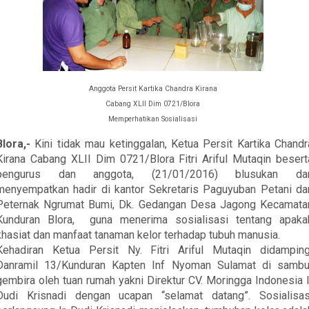
Anggota Persit Kartika Chandra Kirana
Cabang XLII Dim 0721/Blora
Memperhatikan Sosialisasi
Blora,-
Kini tidak mau ketinggalan, Ketua Persit Kartika Chandr
Kirana Cabang XLII Dim 0721/Blora Fitri Ariful Mutaqin besert
pengurus dan anggota, (21/01/2016) blusukan da
menyempatkan hadir di kantor Sekretaris Paguyuban Petani da
Peternak Ngrumat Bumi, Dk. Gedangan Desa Jagong Kecamata
Kunduran Blora, guna menerima sosialisasi tentang apaka
khasiat dan manfaat tanaman kelor terhadap tubuh manusia.
Kehadiran Ketua Persit Ny. Fitri Ariful Mutaqin didamping
Danramil 13/Kunduran Kapten Inf Nyoman Sulamat di sambu
gembira oleh tuan rumah yakni Direktur CV. Moringga Indonesia I
Dudi Krisnadi dengan ucapan “selamat datang”. Sosialisas