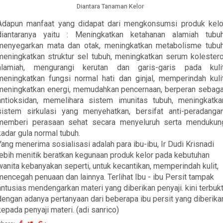
Diantara Tanaman Kelor
Adapun manfaat yang didapat dari mengkonsumsi produk kelo
diantaranya yaitu : Meningkatkan ketahanan alamiah tubuh
menyegarkan mata dan otak, meningkatkan metabolisme tubuh
meningkatkan struktur sel tubuh, meningkatkan serum kolestero
alamiah, mengurangi kerutan dan garis-garis pada kulit
meningkatkan fungsi normal hati dan ginjal, memperindah kulit
meningkatkan energi, memudahkan pencernaan, berperan sebaga
antioksidan, memelihara sistem imunitas tubuh, meningkatka
sistem sirkulasi yang menyehatkan, bersifat anti-peradangan
memberi perasaan sehat secara menyeluruh serta mendukun
kadar gula normal tubuh.
Yang menerima sosialisasi adalah para ibu-ibu, Ir Dudi Krisnadi
lebih menitik beratkan kegunaan produk kelor pada kebutuhan
wanita kebanyakan seperti, untuk kecantikan, memperindah kulit,
mencegah penuaan dan lainnya. Terlihat Ibu - ibu Persit tampak
antusias mendengarkan materi yang diberikan penyaji. kini terbukt
dengan adanya pertanyaan dari beberapa ibu persit yang diberika
kepada penyaji materi. (adi sanrico)