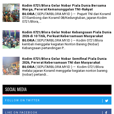
Kodim 0721/Blora Gelar Nobar Piala Dunia Bersama
Warga, Pererat Kemanunggalan TNI-Rakyat
𝗕𝗟𝗢𝗥𝗔 ( SEPUTARBLORA.MY.ID ) — Prajurit TNI dari Koramil
07/Sambong dan Koramil 08/Kedungtuban, jajaran Kodim
0721/Blora,...
Kodim 0721/Blora Gelar Nobar Kebangsaan Piala Dunia
2026 di 10 Titik, Perkuat Kebersamaan Masyarakat
𝗕𝗟𝗢𝗥𝗔 ( SEPUTARBLORA.MY.ID ) — Kodim 0721/Blora
kembali menggelar kegiatan Nonton Bareng (Nobar)
Kebangsaan pertandingan P...
Kodim 0721/Blora Gelar Nobar Semifinal Piala Dunia
2026, Pererat Kebersamaan TNI dan Masyarakat
𝗕𝗟𝗢𝗥𝗔 ( SEPUTARBLORA.MY.ID ) — Kodim 0721/Blora
melalui jajaran Koramil menggelar kegiatan nonton bareng
(nobar) pertandi...
SOCIAL MEDIA
FOLLOW ON TWITTER
LIKE ON FACEBOOK