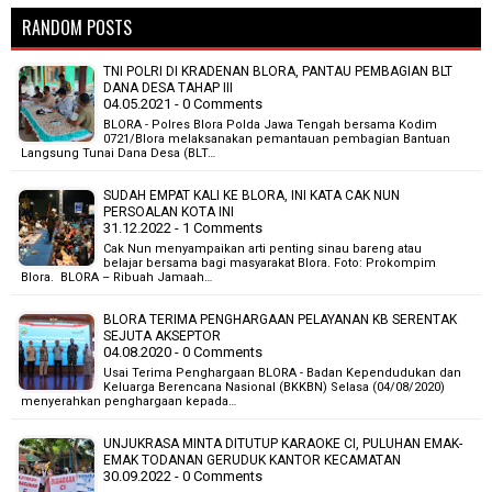
RANDOM POSTS
TNI POLRI DI KRADENAN BLORA, PANTAU PEMBAGIAN BLT
DANA DESA TAHAP III
04.05.2021 - 0 Comments
BLORA - Polres Blora Polda Jawa Tengah bersama Kodim
0721/Blora melaksanakan pemantauan pembagian Bantuan
Langsung Tunai Dana Desa (BLT…
SUDAH EMPAT KALI KE BLORA, INI KATA CAK NUN
PERSOALAN KOTA INI
31.12.2022 - 1 Comments
Cak Nun menyampaikan arti penting sinau bareng atau
belajar bersama bagi masyarakat Blora. Foto: Prokompim
Blora. BLORA – Ribuah Jamaah…
BLORA TERIMA PENGHARGAAN PELAYANAN KB SERENTAK
SEJUTA AKSEPTOR
04.08.2020 - 0 Comments
Usai Terima Penghargaan BLORA - Badan Kependudukan dan
Keluarga Berencana Nasional (BKKBN) Selasa (04/08/2020)
menyerahkan penghargaan kepada…
UNJUKRASA MINTA DITUTUP KARAOKE CI, PULUHAN EMAK-
EMAK TODANAN GERUDUK KANTOR KECAMATAN
30.09.2022 - 0 Comments