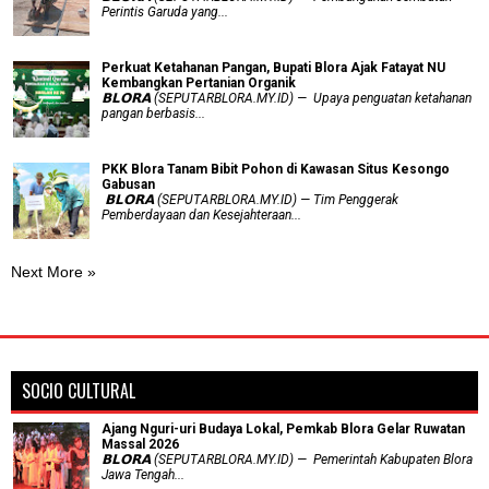
Perintis Garuda yang...
​Perkuat Ketahanan Pangan, Bupati Blora Ajak Fatayat NU
Kembangkan Pertanian Organik
𝗕𝗟𝗢𝗥𝗔 (SEPUTARBLORA.MY.ID) — Upaya penguatan ketahanan
pangan berbasis...
PKK Blora Tanam Bibit Pohon di Kawasan Situs Kesongo
Gabusan
‎ 𝗕𝗟𝗢𝗥𝗔 (SEPUTARBLORA.MY.ID) — Tim Penggerak
Pemberdayaan dan Kesejahteraan...
Next More »
SOCIO CULTURAL
Ajang Nguri-uri Budaya Lokal, Pemkab Blora Gelar Ruwatan
Massal 2026
𝗕𝗟𝗢𝗥𝗔 (SEPUTARBLORA.MY.ID) — Pemerintah Kabupaten Blora
Jawa Tengah...