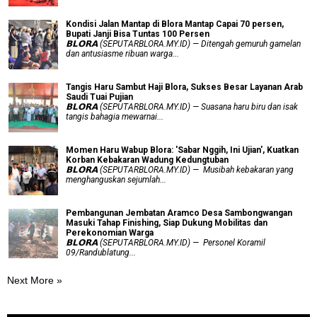
Kondisi Jalan Mantap di Blora Mantap Capai 70 persen,
Bupati Janji Bisa Tuntas 100 Persen
𝗕𝗟𝗢𝗥𝗔 (SEPUTARBLORA.MY.ID) — Ditengah gemuruh gamelan
dan antusiasme ribuan warga...
Tangis Haru Sambut Haji Blora, Sukses Besar Layanan Arab
Saudi Tuai Pujian
𝗕𝗟𝗢𝗥𝗔 (SEPUTARBLORA.MY.ID) — Suasana haru biru dan isak
tangis bahagia mewarnai...
Momen Haru Wabup Blora: ​'Sabar Nggih, Ini Ujian', Kuatkan
Korban Kebakaran Wadung Kedungtuban
𝗕𝗟𝗢𝗥𝗔 (SEPUTARBLORA.MY.ID) — Musibah kebakaran yang
menghanguskan sejumlah...
Pembangunan Jembatan Aramco Desa Sambongwangan
Masuki Tahap Finishing, Siap Dukung Mobilitas dan
Perekonomian Warga
𝗕𝗟𝗢𝗥𝗔 (SEPUTARBLORA.MY.ID) — Personel Koramil
09/Randublatung...
Next More »