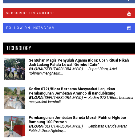
SUBSCRIBE ON YOUTUBE
FOLLOW ON INSTAGRAM
TECHNOLOGY
Sentuhan Magis Penyuluh Agama Blora: Ubah Ritual Nikah
Jadi Ladang Pahala Lewat 'Gembol Catin'
𝗕𝗟𝗢𝗥𝗔 (SEPUTARBLORA.MY.ID) — Bupati Blora, Arief
Rohman menghadiri...
Kodim 0721/Blora Bersama Masyarakat Lanjutkan
Pembangunan Jembatan Aramco di Randublatung
𝗕𝗟𝗢𝗥𝗔 (SEPUTARBLORA.MY.ID) — Kodim 0721/Blora bersama
masyarakat kembali...
Pembangunan Jembatan Garuda Merah Putih di Nglebur
Rampung 100 Persen
𝗕𝗟𝗢𝗥𝗔 (SEPUTARBLORA.MY.ID) — Jembatan Garuda Merah
Putih di Desa Nglebur,...