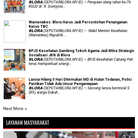
𝗕𝗟𝗢𝗥𝗔 (SEPUTARBLORA.MY.ID) — Perayaan ulang tahun ke-76
RSUD dr. R. Soetijono...
Wamenakes: Blora Harus Jadi Percontohan Penanganan
Kasus TBC
𝗕𝗟𝗢𝗥𝗔 (SEPUTARBLORA.MY.ID) — Wakil Menteri Kesehatan
(Wamenkes) Republik...
BPJS Kesehatan Gandeng Tokoh Agama Jadi Mitra Strategis
Sosialisasi JKN di Blora
𝗕𝗟𝗢𝗥𝗔 (SEPUTARBLORA.MY.ID) — BPJS Kesehatan Cabang Pati
terus memperkuat sinergi...
Lansia Hilang 5 Hari Ditemukan MD di Hutan Todanan, Polisi
Pastikan Tidak Ada Unsur Penganiayaan
𝗕𝗟𝗢𝗥𝗔 (SEPUTARBLORA.MY.ID) — Seorang lansia berinisial S
(89), warga Dukuh...
Next More »
LAYANAN MASYARAKAT