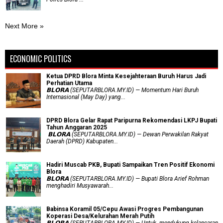
Next More »
ECONOMIC POLITICS
Ketua DPRD Blora Minta Kesejahteraan Buruh Harus Jadi
Perhatian Utama
​𝗕𝗟𝗢𝗥𝗔 (SEPUTARBLORA.MY.ID) — Momentum Hari Buruh
Internasional (May Day) yang...
DPRD Blora Gelar Rapat Paripurna Rekomendasi LKPJ Bupati
Tahun Anggaran 2025
‎ 𝗕𝗟𝗢𝗥𝗔 (SEPUTARBLORA.MY.ID) — Dewan Perwakilan Rakyat
Daerah (DPRD) Kabupaten...
Hadiri Muscab PKB, Bupati Sampaikan Tren Positif Ekonomi
Blora
𝗕𝗟𝗢𝗥𝗔 (SEPUTARBLORA.MY.ID) — Bupati Blora Arief Rohman
menghadiri Musyawarah...
Babinsa Koramil 05/Cepu Awasi Progres Pembangunan
Koperasi Desa/Kelurahan Merah Putih
𝗕𝗟𝗢𝗥𝗔 (SEPUTARBLORA.MY.ID) — Untuk mendukung kelancaran