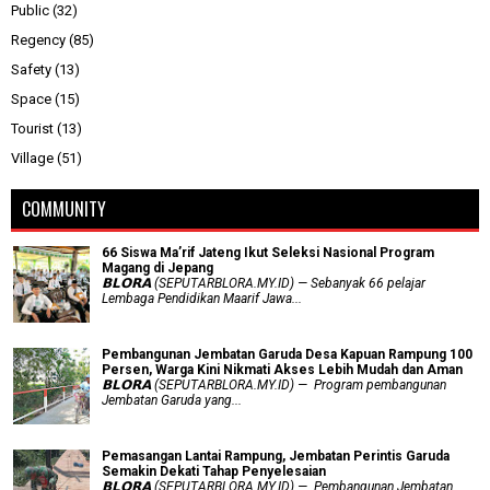
Public
(32)
Regency
(85)
Safety
(13)
Space
(15)
Tourist
(13)
Village
(51)
COMMUNITY
66 Siswa Ma’rif Jateng Ikut Seleksi Nasional Program
Magang di Jepang
𝗕𝗟𝗢𝗥𝗔 (SEPUTARBLORA.MY.ID) — Sebanyak 66 pelajar
Lembaga Pendidikan Maarif Jawa...
Pembangunan Jembatan Garuda Desa Kapuan Rampung 100
Persen, Warga Kini Nikmati Akses Lebih Mudah dan Aman
𝗕𝗟𝗢𝗥𝗔 (SEPUTARBLORA.MY.ID) — Program pembangunan
Jembatan Garuda yang...
Pemasangan Lantai Rampung, Jembatan Perintis Garuda
Semakin Dekati Tahap Penyelesaian
𝗕𝗟𝗢𝗥𝗔 (SEPUTARBLORA.MY.ID) — Pembangunan Jembatan