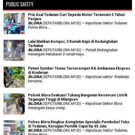
PUBLIC SAFETY
Pria Asal Todanan Curi Sepeda Motor Terancam 5 Tahun
Penjara
𝗕𝗟𝗢𝗥𝗔 (SEPUTARBLORA.MY.ID) — Kepolisian Sektor Todanan
Polres Blora ...
Lalai Matikan Kompor, 3 Rumah Kayu di Kedungtuban
Terbakar
𝗕𝗟𝗢𝗥𝗔 (SEPUTARBLORA.MY.ID) — Polsek Kedungtuban
menangani kebakaran 3 rumah kayu...
Petani Sumber Tewas Terserempet KA Ambarawa Ekspres
di Kradenan
𝗕𝗟𝗢𝗥𝗔 (SEPUTARBLORA.MY.ID) — Kepolisian sektor Kradenan
bersama...
Polsek Blora Evakuasi Tukang Bangunan Kesetrum Listrik
Tegangan Tinggi di Mlangsen
𝗕𝗟𝗢𝗥𝗔 (SEPUTARBLORA.MY.ID) — Kepolisian Sektor Blora
menangani kasus orang...
Polres Blora Ringkus Komplotan Spesialis Pembobol Toko
di Todanan, Kerugian Pemilik Capai Rp 45 Juta
𝗕𝗟𝗢𝗥𝗔 (SEPUTARBLORA.MY.ID) — Kepolisian Sektor Todanan,
Polres Blora ...