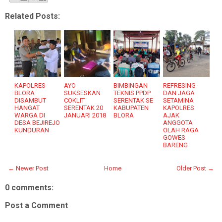
Related Posts:
KAPOLRES
AYO
BIMBINGAN
REFRESING
BLORA
SUKSESKAN
TEKNIS PPDP
DAN JAGA
DISAMBUT
COKLIT
SERENTAK SE
SETAMINA
HANGAT
SERENTAK 20
KABUPATEN
KAPOLRES
WARGA DI
JANUARI 2018
BLORA
AJAK
DESA BEJIREJO
ANGGOTA
KUNDURAN
OLAH RAGA
GOWES
BARENG
← Newer Post
Home
Older Post →
0 comments:
Post a Comment