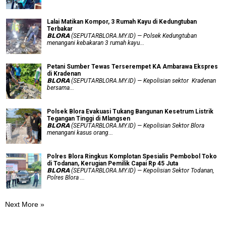
Lalai Matikan Kompor, 3 Rumah Kayu di Kedungtuban
Terbakar
𝗕𝗟𝗢𝗥𝗔 (SEPUTARBLORA.MY.ID) — Polsek Kedungtuban
menangani kebakaran 3 rumah kayu...
Petani Sumber Tewas Terserempet KA Ambarawa Ekspres
di Kradenan
𝗕𝗟𝗢𝗥𝗔 (SEPUTARBLORA.MY.ID) — Kepolisian sektor Kradenan
bersama...
Polsek Blora Evakuasi Tukang Bangunan Kesetrum Listrik
Tegangan Tinggi di Mlangsen
𝗕𝗟𝗢𝗥𝗔 (SEPUTARBLORA.MY.ID) — Kepolisian Sektor Blora
menangani kasus orang...
Polres Blora Ringkus Komplotan Spesialis Pembobol Toko
di Todanan, Kerugian Pemilik Capai Rp 45 Juta
𝗕𝗟𝗢𝗥𝗔 (SEPUTARBLORA.MY.ID) — Kepolisian Sektor Todanan,
Polres Blora ...
Next More »