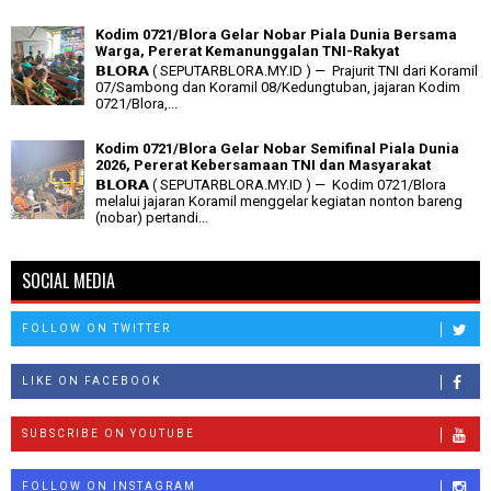
Kodim 0721/Blora Gelar Nobar Piala Dunia Bersama
Warga, Pererat Kemanunggalan TNI-Rakyat
𝗕𝗟𝗢𝗥𝗔 ( SEPUTARBLORA.MY.ID ) — Prajurit TNI dari Koramil
07/Sambong dan Koramil 08/Kedungtuban, jajaran Kodim
0721/Blora,...
Kodim 0721/Blora Gelar Nobar Semifinal Piala Dunia
2026, Pererat Kebersamaan TNI dan Masyarakat
𝗕𝗟𝗢𝗥𝗔 ( SEPUTARBLORA.MY.ID ) — Kodim 0721/Blora
melalui jajaran Koramil menggelar kegiatan nonton bareng
(nobar) pertandi...
SOCIAL MEDIA
FOLLOW ON TWITTER
LIKE ON FACEBOOK
SUBSCRIBE ON YOUTUBE
FOLLOW ON INSTAGRAM