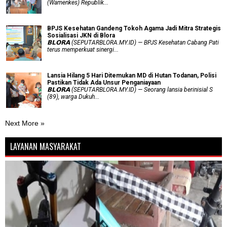
(Wamenkes) Republik...
BPJS Kesehatan Gandeng Tokoh Agama Jadi Mitra Strategis
Sosialisasi JKN di Blora
𝗕𝗟𝗢𝗥𝗔 (SEPUTARBLORA.MY.ID) — BPJS Kesehatan Cabang Pati
terus memperkuat sinergi...
Lansia Hilang 5 Hari Ditemukan MD di Hutan Todanan, Polisi
Pastikan Tidak Ada Unsur Penganiayaan
𝗕𝗟𝗢𝗥𝗔 (SEPUTARBLORA.MY.ID) — Seorang lansia berinisial S
(89), warga Dukuh...
Next More »
LAYANAN MASYARAKAT