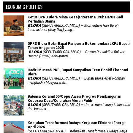
ECONOMIC POLITICS
Ketua DPRD Blora Minta Kesejahteraan Buruh Harus Jadi
Perhatian Utama
​𝗕𝗟𝗢𝗥𝗔 (SEPUTARBLORA.MY.ID) — Momentum Hari Buruh
Internasional (May Day) yang...
DPRD Blora Gelar Rapat Paripurna Rekomendasi LKPJ Bupati
Tahun Anggaran 2025
‎ 𝗕𝗟𝗢𝗥𝗔 (SEPUTARBLORA.MY.ID) — Dewan Perwakilan Rakyat
Daerah (DPRD) Kabupaten...
Hadiri Muscab PKB, Bupati Sampaikan Tren Positif Ekonomi
Blora
𝗕𝗟𝗢𝗥𝗔 (SEPUTARBLORA.MY.ID) — Bupati Blora Arief Rohman
menghadiri Musyawarah...
Babinsa Koramil 05/Cepu Awasi Progres Pembangunan
Koperasi Desa/Kelurahan Merah Putih
𝗕𝗟𝗢𝗥𝗔 (SEPUTARBLORA.MY.ID) — Untuk mendukung kelancaran
dan kualitas...
Kebijakan Transformasi Budaya Kerja dan Efisiensi Energi
April 2026
(SEPUTARBLORA.MY.ID) — Kebijakan Transformasi Budaya Kerja