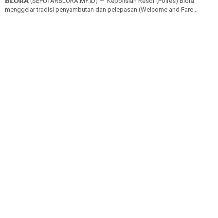
𝗕𝗟𝗢𝗥𝗔 (SEPUTARBLORA.MY.ID) — Kepolisian Resor (Polres) Blora
menggelar tradisi penyambutan dan pelepasan (Welcome and Fare...