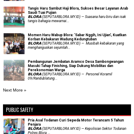
Tangis Haru Sambut Haji Blora, Sukses Besar Layanan Arab
Saudi Tuai Pujian
𝗕𝗟𝗢𝗥𝗔 (SEPUTARBLORA.MY.ID) — Suasana haru biru dan isak
tangis bahagia mewarnai...
Momen Haru Wabup Blora: ​'Sabar Nggih, Ini Ujian', Kuatkan
Korban Kebakaran Wadung Kedungtuban
𝗕𝗟𝗢𝗥𝗔 (SEPUTARBLORA.MY.ID) — Musibah kebakaran yang
menghanguskan sejumlah...
Pembangunan Jembatan Aramco Desa Sambongwangan
Masuki Tahap Finishing, Siap Dukung Mobilitas dan
Perekonomian Warga
𝗕𝗟𝗢𝗥𝗔 (SEPUTARBLORA.MY.ID) — Personel Koramil
09/Randublatung...
Next More »
PUBLIC SAFETY
Pria Asal Todanan Curi Sepeda Motor Terancam 5 Tahun
Penjara
𝗕𝗟𝗢𝗥𝗔 (SEPUTARBLORA.MY.ID) — Kepolisian Sektor Todanan
Polres Blora ...