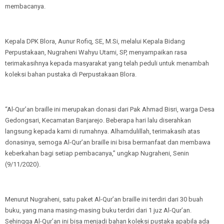
membacanya.
Kepala DPK Blora, Aunur Rofiq, SE, M.Si, melalui Kepala Bidang
Perpustakaan, Nugraheni Wahyu Utami, SP, menyampaikan rasa
terimakasihnya kepada masyarakat yang telah peduli untuk menambah
koleksi bahan pustaka di Perpustakaan Blora.
“Al-Qur’an braille ini merupakan donasi dari Pak Ahmad Bisri, warga Desa
Gedongsari, Kecamatan Banjarejo. Beberapa hari lalu diserahkan
langsung kepada kami di rumahnya. Alhamdulillah, terimakasih atas
donasinya, semoga Al-Qur’an braille ini bisa bermanfaat dan membawa
keberkahan bagi setiap pembacanya,” ungkap Nugraheni, Senin
(9/11/2020).
Menurut Nugraheni, satu paket Al-Qur’an braille ini terdiri dari 30 buah
buku, yang mana masing-masing buku terdiri dari 1 juz Al-Qur’an.
Sehingga Al-Qur’an ini bisa menjadi bahan koleksi pustaka apabila ada