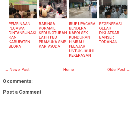
PEMBINAAN
BABINSA
IRUP UPACARA
REGENERASI,
PEGAWAI
KORAMIL
BENDERA
GELAR
DINTANBUNAKI
KEDUNGTUBAN
KAPOLSEK
DIKLATSAR
KAN
LATIH PBB
KUNDURAN
BANSER
KABUPATEN
PRAMUKA SMP
HIMBAU
TODANAN
BLORA
KARTAYUDA
PELAJAR
UNTUK JAUHI
KEKERASAN
← Newer Post
Home
Older Post →
0 comments:
Post a Comment