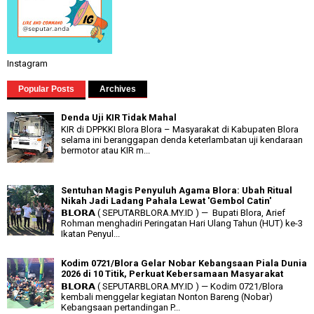
Instagram
Popular Posts
Archives
Denda Uji KIR Tidak Mahal
KIR di DPPKKI Blora Blora – Masyarakat di Kabupaten Blora
selama ini beranggapan denda keterlambatan uji kendaraan
bermotor atau KIR m...
Sentuhan Magis Penyuluh Agama Blora: Ubah Ritual
Nikah Jadi Ladang Pahala Lewat 'Gembol Catin'
𝗕𝗟𝗢𝗥𝗔 ( SEPUTARBLORA.MY.ID ) — Bupati Blora, Arief
Rohman menghadiri Peringatan Hari Ulang Tahun (HUT) ke-3
Ikatan Penyul...
Kodim 0721/Blora Gelar Nobar Kebangsaan Piala Dunia
2026 di 10 Titik, Perkuat Kebersamaan Masyarakat
𝗕𝗟𝗢𝗥𝗔 ( SEPUTARBLORA.MY.ID ) — Kodim 0721/Blora
kembali menggelar kegiatan Nonton Bareng (Nobar)
Kebangsaan pertandingan P...