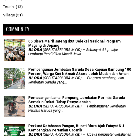
Tourist
(13)
Village
(51)
COMMUNITY
66 Siswa Ma’rif Jateng Ikut Seleksi Nasional Program
Magang di Jepang
𝗕𝗟𝗢𝗥𝗔 (SEPUTARBLORA.MY.ID) — Sebanyak 66 pelajar
Lembaga Pendidikan Maarif Jawa...
Pembangunan Jembatan Garuda Desa Kapuan Rampung 100
Persen, Warga Kini Nikmati Akses Lebih Mudah dan Aman
𝗕𝗟𝗢𝗥𝗔 (SEPUTARBLORA.MY.ID) — Program pembangunan
Jembatan Garuda yang...
Pemasangan Lantai Rampung, Jembatan Perintis Garuda
Semakin Dekati Tahap Penyelesaian
𝗕𝗟𝗢𝗥𝗔 (SEPUTARBLORA.MY.ID) — Pembangunan Jembatan
Perintis Garuda yang...
​Perkuat Ketahanan Pangan, Bupati Blora Ajak Fatayat NU
Kembangkan Pertanian Organik
𝗕𝗟𝗢𝗥𝗔 (SEPUTARBLORA.MY.ID) — Upaya penguatan ketahanan