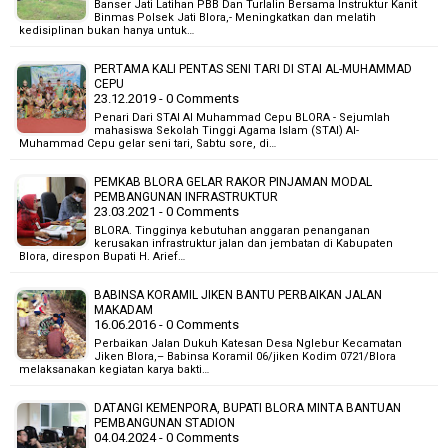
Banser Jati Latihan PBB Dan Turlalin Bersama Instruktur Kanit
Binmas Polsek Jati Blora,- Meningkatkan dan melatih
kedisiplinan bukan hanya untuk…
PERTAMA KALI PENTAS SENI TARI DI STAI AL-MUHAMMAD
CEPU
23.12.2019 - 0 Comments
Penari Dari STAI Al Muhammad Cepu BLORA - Sejumlah
mahasiswa Sekolah Tinggi Agama Islam (STAI) Al-
Muhammad Cepu gelar seni tari, Sabtu sore, di…
PEMKAB BLORA GELAR RAKOR PINJAMAN MODAL
PEMBANGUNAN INFRASTRUKTUR
23.03.2021 - 0 Comments
BLORA. Tingginya kebutuhan anggaran penanganan
kerusakan infrastruktur jalan dan jembatan di Kabupaten
Blora, direspon Bupati H. Arief…
BABINSA KORAMIL JIKEN BANTU PERBAIKAN JALAN
MAKADAM
16.06.2016 - 0 Comments
Perbaikan Jalan Dukuh Katesan Desa Nglebur Kecamatan
Jiken Blora,– Babinsa Koramil 06/jiken Kodim 0721/Blora
melaksanakan kegiatan karya bakti…
DATANGI KEMENPORA, BUPATI BLORA MINTA BANTUAN
PEMBANGUNAN STADION
04.04.2024 - 0 Comments