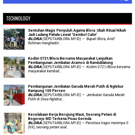
TECHNOLOGY
Sentuhan Magis Penyuluh Agama Blora: Ubah Ritual Nikah
Jadi Ladang Pahala Lewat 'Gembol Catin'
𝗕𝗟𝗢𝗥𝗔 (SEPUTARBLORA.MY.ID) — Bupati Blora, Arief
Rohman menghadiri...
Kodim 0721/Blora Bersama Masyarakat Lanjutkan
Pembangunan Jembatan Aramco di Randublatung
𝗕𝗟𝗢𝗥𝗔 (SEPUTARBLORA.MY.ID) — Kodim 0721/Blora bersama
masyarakat kembali...
Pembangunan Jembatan Garuda Merah Putih di Nglebur
Rampung 100 Persen
𝗕𝗟𝗢𝗥𝗔 (SEPUTARBLORA.MY.ID) — Jembatan Garuda Merah
Putih di Desa Nglebur,...
Kecelakaan Kerja Berujung Maut, Seorang Petani di
Bogorejo MD Terkena Pisau Gerinda
𝗕𝗟𝗢𝗥𝗔 (SEPUTARBLORA.MY.ID) — Peristiwa tragis menimpa S
(69), seorang petani asal...