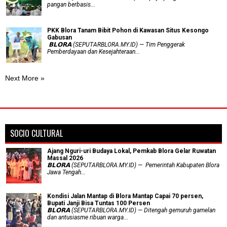
pangan berbasis...
PKK Blora Tanam Bibit Pohon di Kawasan Situs Kesongo
Gabusan
‎ 𝗕𝗟𝗢𝗥𝗔 (SEPUTARBLORA.MY.ID) — Tim Penggerak
Pemberdayaan dan Kesejahteraan...
Next More »
SOCIO CULTURAL
Ajang Nguri-uri Budaya Lokal, Pemkab Blora Gelar Ruwatan
Massal 2026
𝗕𝗟𝗢𝗥𝗔 (SEPUTARBLORA.MY.ID) — Pemerintah Kabupaten Blora
Jawa Tengah...
Kondisi Jalan Mantap di Blora Mantap Capai 70 persen,
Bupati Janji Bisa Tuntas 100 Persen
𝗕𝗟𝗢𝗥𝗔 (SEPUTARBLORA.MY.ID) — Ditengah gemuruh gamelan
dan antusiasme ribuan warga...