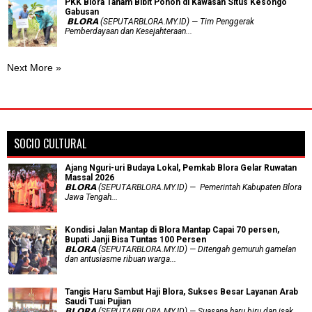
PKK Blora Tanam Bibit Pohon di Kawasan Situs Kesongo
Gabusan
‎ 𝗕𝗟𝗢𝗥𝗔 (SEPUTARBLORA.MY.ID) — Tim Penggerak
Pemberdayaan dan Kesejahteraan...
Next More »
SOCIO CULTURAL
Ajang Nguri-uri Budaya Lokal, Pemkab Blora Gelar Ruwatan
Massal 2026
𝗕𝗟𝗢𝗥𝗔 (SEPUTARBLORA.MY.ID) — Pemerintah Kabupaten Blora
Jawa Tengah...
Kondisi Jalan Mantap di Blora Mantap Capai 70 persen,
Bupati Janji Bisa Tuntas 100 Persen
𝗕𝗟𝗢𝗥𝗔 (SEPUTARBLORA.MY.ID) — Ditengah gemuruh gamelan
dan antusiasme ribuan warga...
Tangis Haru Sambut Haji Blora, Sukses Besar Layanan Arab
Saudi Tuai Pujian
𝗕𝗟𝗢𝗥𝗔 (SEPUTARBLORA.MY.ID) — Suasana haru biru dan isak