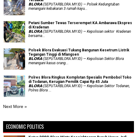
Terbakar
𝗕𝗟𝗢𝗥𝗔 (SEPUTARBLORA.MY.ID) — Polsek Kedungtuban
menangani kebakaran 3 rumah kayu...
Petani Sumber Tewas Terserempet KA Ambarawa Ekspres
di Kradenan
𝗕𝗟𝗢𝗥𝗔 (SEPUTARBLORA.MY.ID) — Kepolisian sektor Kradenan
bersama...
Polsek Blora Evakuasi Tukang Bangunan Kesetrum Listrik
Tegangan Tinggi di Mlangsen
𝗕𝗟𝗢𝗥𝗔 (SEPUTARBLORA.MY.ID) — Kepolisian Sektor Blora
menangani kasus orang...
Polres Blora Ringkus Komplotan Spesialis Pembobol Toko
di Todanan, Kerugian Pemilik Capai Rp 45 Juta
𝗕𝗟𝗢𝗥𝗔 (SEPUTARBLORA.MY.ID) — Kepolisian Sektor Todanan,
Polres Blora ...
Next More »
ECONOMIC POLITICS