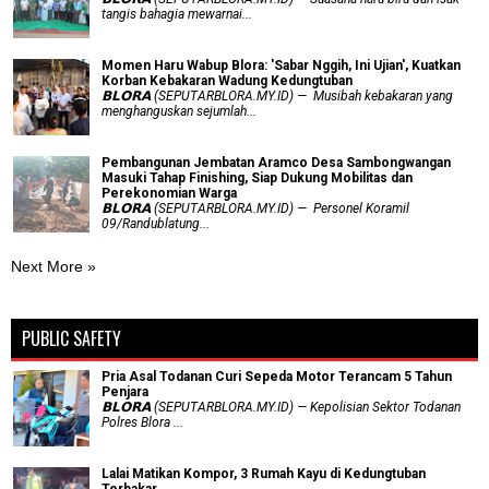
tangis bahagia mewarnai...
Momen Haru Wabup Blora: ​'Sabar Nggih, Ini Ujian', Kuatkan
Korban Kebakaran Wadung Kedungtuban
𝗕𝗟𝗢𝗥𝗔 (SEPUTARBLORA.MY.ID) — Musibah kebakaran yang
menghanguskan sejumlah...
Pembangunan Jembatan Aramco Desa Sambongwangan
Masuki Tahap Finishing, Siap Dukung Mobilitas dan
Perekonomian Warga
𝗕𝗟𝗢𝗥𝗔 (SEPUTARBLORA.MY.ID) — Personel Koramil
09/Randublatung...
Next More »
PUBLIC SAFETY
Pria Asal Todanan Curi Sepeda Motor Terancam 5 Tahun
Penjara
𝗕𝗟𝗢𝗥𝗔 (SEPUTARBLORA.MY.ID) — Kepolisian Sektor Todanan
Polres Blora ...
Lalai Matikan Kompor, 3 Rumah Kayu di Kedungtuban