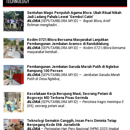
TECHNOLOGY
Sentuhan Magis Penyuluh Agama Blora: Ubah Ritual Nikah
Jadi Ladang Pahala Lewat 'Gembol Catin'
𝗕𝗟𝗢𝗥𝗔 (SEPUTARBLORA.MY.ID) — Bupati Blora, Arief
Rohman menghadiri...
Kodim 0721/Blora Bersama Masyarakat Lanjutkan
Pembangunan Jembatan Aramco di Randublatung
𝗕𝗟𝗢𝗥𝗔 (SEPUTARBLORA.MY.ID) — Kodim 0721/Blora bersama
masyarakat kembali...
Pembangunan Jembatan Garuda Merah Putih di Nglebur
Rampung 100 Persen
𝗕𝗟𝗢𝗥𝗔 (SEPUTARBLORA.MY.ID) — Jembatan Garuda Merah
Putih di Desa Nglebur,...
Kecelakaan Kerja Berujung Maut, Seorang Petani di
Bogorejo MD Terkena Pisau Gerinda
𝗕𝗟𝗢𝗥𝗔 (SEPUTARBLORA.MY.ID) — Peristiwa tragis menimpa S
(69), seorang petani asal...
Teknologi Semakin Canggih, Insan Pers Diminta Tetap
Berpegang Kode Etik Jurnalistik
𝗕𝗟𝗢𝗥𝗔 — Peringatan Hari Pers Nasional (HPN) 2025 tingkat