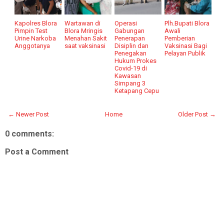
Kapolres Blora
Wartawan di
Operasi
Plh.Bupati Blora
Pimpin Test
Blora Mringis
Gabungan
Awali
Urine Narkoba
Menahan Sakit
Penerapan
Pemberian
Anggotanya
saat vaksinasi
Disiplin dan
Vaksinasi Bagi
Penegakan
Pelayan Publik
Hukum Prokes
Covid-19 di
Kawasan
Simpang 3
Ketapang Cepu
← Newer Post
Home
Older Post →
0 comments:
Post a Comment