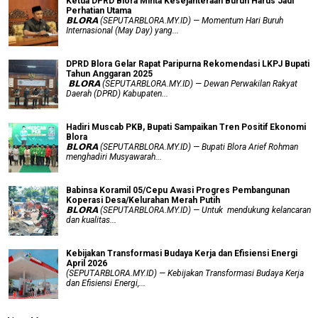
Ketua DPRD Blora Minta Kesejahteraan Buruh Harus Jadi
Perhatian Utama
​𝗕𝗟𝗢𝗥𝗔 (SEPUTARBLORA.MY.ID) — Momentum Hari Buruh
Internasional (May Day) yang...
DPRD Blora Gelar Rapat Paripurna Rekomendasi LKPJ Bupati
Tahun Anggaran 2025
‎ 𝗕𝗟𝗢𝗥𝗔 (SEPUTARBLORA.MY.ID) — Dewan Perwakilan Rakyat
Daerah (DPRD) Kabupaten...
Hadiri Muscab PKB, Bupati Sampaikan Tren Positif Ekonomi
Blora
𝗕𝗟𝗢𝗥𝗔 (SEPUTARBLORA.MY.ID) — Bupati Blora Arief Rohman
menghadiri Musyawarah...
Babinsa Koramil 05/Cepu Awasi Progres Pembangunan
Koperasi Desa/Kelurahan Merah Putih
𝗕𝗟𝗢𝗥𝗔 (SEPUTARBLORA.MY.ID) — Untuk mendukung kelancaran
dan kualitas...
Kebijakan Transformasi Budaya Kerja dan Efisiensi Energi
April 2026
(SEPUTARBLORA.MY.ID) — Kebijakan Transformasi Budaya Kerja
dan Efisiensi Energi,...