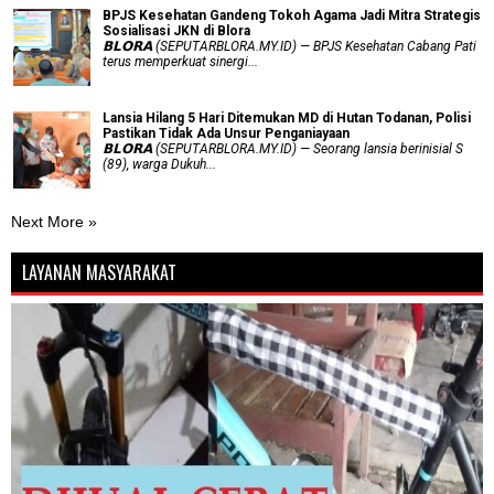
BPJS Kesehatan Gandeng Tokoh Agama Jadi Mitra Strategis
Sosialisasi JKN di Blora
𝗕𝗟𝗢𝗥𝗔 (SEPUTARBLORA.MY.ID) — BPJS Kesehatan Cabang Pati
terus memperkuat sinergi...
Lansia Hilang 5 Hari Ditemukan MD di Hutan Todanan, Polisi
Pastikan Tidak Ada Unsur Penganiayaan
𝗕𝗟𝗢𝗥𝗔 (SEPUTARBLORA.MY.ID) — Seorang lansia berinisial S
(89), warga Dukuh...
Next More »
LAYANAN MASYARAKAT