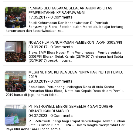
PEMKAB BLORA BAKAL BELAJAR AKUNTABILITAS
PEMERINTAHAN KE BANYUWANGI
17.05.2017 - 0 Comments
Studi Kehumasan Dan Kepariwisataan Di Pemkab
Banyuwangi Blora,- Setelah bulan Maret lalu belajar tentang
kehumasan dan kepariwisataan ke…
NOBAR FILM PENUMPASAN PEMBERONTAKAN G30S/PKI
30.09.2017 - 0 Comments
Siswa SMP Blora Nobar Film Penumpasan Pemberontakan
G30SPKI Blora,- Sejak Kamis (28/9/2017) hingga hari Sabtu
(30/9/2017) besok, ribuan…
MESKI NETRAL KEPALA DESA PUNYA HAK PILIH DI PEMILU
2019
29.03.2019 - 0 Comments
Sosialisasi Perundang-undangan Desa di Aula Kantor
Pertanian Blora Blora,- Netralitas Kepala Desa dalam Pemilu
2019 harus di jaga, namun tidak…
PT. PETROWELL ENERGI SEMBELIH 4 SAPI QURBAN
DIBANTUKAN DI MASJID
04.07.2023 - 0 Comments
PT. Petrowell Energi bagi Empat SapiSebagai Hewan Kurban.
Foto: Lukman Blora BLORA — Dalam rangka menyambut Hari
Raya Idul Adha 1444 H pada Kamis…