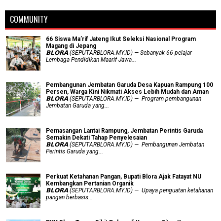
COMMUNITY
66 Siswa Ma’rif Jateng Ikut Seleksi Nasional Program
Magang di Jepang
𝗕𝗟𝗢𝗥𝗔 (SEPUTARBLORA.MY.ID) — Sebanyak 66 pelajar
Lembaga Pendidikan Maarif Jawa...
Pembangunan Jembatan Garuda Desa Kapuan Rampung 100
Persen, Warga Kini Nikmati Akses Lebih Mudah dan Aman
𝗕𝗟𝗢𝗥𝗔 (SEPUTARBLORA.MY.ID) — Program pembangunan
Jembatan Garuda yang...
Pemasangan Lantai Rampung, Jembatan Perintis Garuda
Semakin Dekati Tahap Penyelesaian
𝗕𝗟𝗢𝗥𝗔 (SEPUTARBLORA.MY.ID) — Pembangunan Jembatan
Perintis Garuda yang...
​Perkuat Ketahanan Pangan, Bupati Blora Ajak Fatayat NU
Kembangkan Pertanian Organik
𝗕𝗟𝗢𝗥𝗔 (SEPUTARBLORA.MY.ID) — Upaya penguatan ketahanan
pangan berbasis...