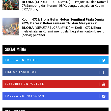
𝗕𝗟𝗢𝗥𝗔 ( SEPUTARBLORA.MY.ID ) — Prajurit TNI dari Koramil
07/Sambong dan Koramil 08/Kedungtuban, jajaran Kodim
0721/Blora,...
Kodim 0721/Blora Gelar Nobar Semifinal Piala Dunia
2026, Pererat Kebersamaan TNI dan Masyarakat
𝗕𝗟𝗢𝗥𝗔 ( SEPUTARBLORA.MY.ID ) — Kodim 0721/Blora
melalui jajaran Koramil menggelar kegiatan nonton bareng
(nobar) pertandi...
SOCIAL MEDIA
FOLLOW ON TWITTER
LIKE ON FACEBOOK
SUBSCRIBE ON YOUTUBE
FOLLOW ON INSTAGRAM