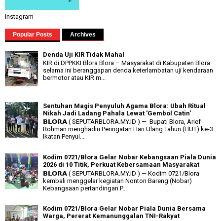
Instagram
Popular Posts
Archives
Denda Uji KIR Tidak Mahal
KIR di DPPKKI Blora Blora – Masyarakat di Kabupaten Blora
selama ini beranggapan denda keterlambatan uji kendaraan
bermotor atau KIR m...
Sentuhan Magis Penyuluh Agama Blora: Ubah Ritual
Nikah Jadi Ladang Pahala Lewat 'Gembol Catin'
𝗕𝗟𝗢𝗥𝗔 ( SEPUTARBLORA.MY.ID ) — Bupati Blora, Arief
Rohman menghadiri Peringatan Hari Ulang Tahun (HUT) ke-3
Ikatan Penyul...
Kodim 0721/Blora Gelar Nobar Kebangsaan Piala Dunia
2026 di 10 Titik, Perkuat Kebersamaan Masyarakat
𝗕𝗟𝗢𝗥𝗔 ( SEPUTARBLORA.MY.ID ) — Kodim 0721/Blora
kembali menggelar kegiatan Nonton Bareng (Nobar)
Kebangsaan pertandingan P...
Kodim 0721/Blora Gelar Nobar Piala Dunia Bersama
Warga, Pererat Kemanunggalan TNI-Rakyat