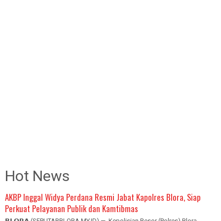
Hot News
AKBP Inggal Widya Perdana Resmi Jabat Kapolres Blora, Siap
Perkuat Pelayanan Publik dan Kamtibmas
𝗕𝗟𝗢𝗥𝗔 (SEPUTARBLORA.MY.ID) — Kepolisian Resor (Polres) Blora