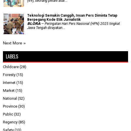
(69), seorang petani asal...
Teknologi Semakin Canggih, Insan Pers Diminta Tetap
Berpegang Kode Etik Jurnalistik
𝗕𝗟𝗢𝗥𝗔 — Peringatan Hari Pers Nasional (HPN) 2025 tingkat
Jawa Tengah dirayakan...
Next More »
LABELS
Childcare
(28)
Foresty
(15)
Internet
(15)
Market
(15)
National
(52)
Province
(30)
Public
(32)
Regency
(85)
Safety
(13)