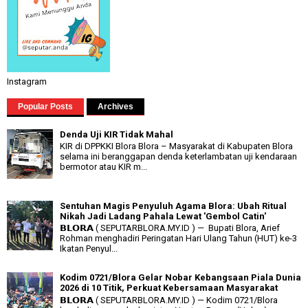
Instagram
Popular Posts
Archives
Denda Uji KIR Tidak Mahal
KIR di DPPKKI Blora Blora – Masyarakat di Kabupaten Blora
selama ini beranggapan denda keterlambatan uji kendaraan
bermotor atau KIR m...
Sentuhan Magis Penyuluh Agama Blora: Ubah Ritual
Nikah Jadi Ladang Pahala Lewat 'Gembol Catin'
𝗕𝗟𝗢𝗥𝗔 ( SEPUTARBLORA.MY.ID ) — Bupati Blora, Arief
Rohman menghadiri Peringatan Hari Ulang Tahun (HUT) ke-3
Ikatan Penyul...
Kodim 0721/Blora Gelar Nobar Kebangsaan Piala Dunia
2026 di 10 Titik, Perkuat Kebersamaan Masyarakat
𝗕𝗟𝗢𝗥𝗔 ( SEPUTARBLORA.MY.ID ) — Kodim 0721/Blora