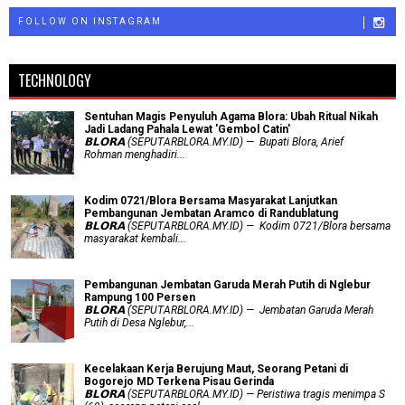
FOLLOW ON INSTAGRAM
TECHNOLOGY
Sentuhan Magis Penyuluh Agama Blora: Ubah Ritual Nikah
Jadi Ladang Pahala Lewat 'Gembol Catin'
𝗕𝗟𝗢𝗥𝗔 (SEPUTARBLORA.MY.ID) — Bupati Blora, Arief
Rohman menghadiri...
Kodim 0721/Blora Bersama Masyarakat Lanjutkan
Pembangunan Jembatan Aramco di Randublatung
𝗕𝗟𝗢𝗥𝗔 (SEPUTARBLORA.MY.ID) — Kodim 0721/Blora bersama
masyarakat kembali...
Pembangunan Jembatan Garuda Merah Putih di Nglebur
Rampung 100 Persen
𝗕𝗟𝗢𝗥𝗔 (SEPUTARBLORA.MY.ID) — Jembatan Garuda Merah
Putih di Desa Nglebur,...
Kecelakaan Kerja Berujung Maut, Seorang Petani di
Bogorejo MD Terkena Pisau Gerinda
𝗕𝗟𝗢𝗥𝗔 (SEPUTARBLORA.MY.ID) — Peristiwa tragis menimpa S