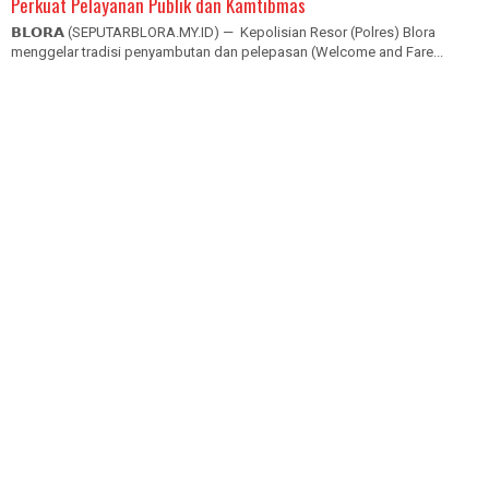
Perkuat Pelayanan Publik dan Kamtibmas
𝗕𝗟𝗢𝗥𝗔 (SEPUTARBLORA.MY.ID) — Kepolisian Resor (Polres) Blora
menggelar tradisi penyambutan dan pelepasan (Welcome and Fare...