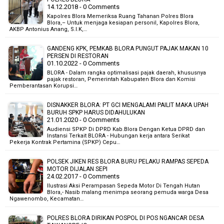
14.12.2018 - 0 Comments
Kapolres Blora Memeriksa Ruang Tahanan Polres Blora
Blora,– Untuk menjaga kesiapan personil, Kapolres Blora,
AKBP Antonius Anang, S.I.K,…
GANDENG KPK, PEMKAB BLORA PUNGUT PAJAK MAKAN 10
PERSEN DI RESTORAN
01.10.2022 - 0 Comments
BLORA - Dalam rangka optimalisasi pajak daerah, khususnya
pajak restoran, Pemerintah Kabupaten Blora dan Komisi
Pemberantasan Korupsi…
DISNAKKER BLORA: PT GCI MENGALAMI PAILIT MAKA UPAH
BURUH SPKP HARUS DIDAHULUKAN
21.01.2020 - 0 Comments
Audiensi SPKP Di DPRD Kab.Blora Dengan Ketua DPRD dan
Instansi Terkait BLORA - Hubungan kerja antara Serikat
Pekerja Kontrak Pertamina (SPKP) Cepu…
POLSEK JIKEN RES BLORA BURU PELAKU RAMPAS SEPEDA
MOTOR DIJALAN SEPI
24.02.2017 - 0 Comments
Ilustrasi Aksi Perampasan Sepeda Motor Di Tengah Hutan
Blora,- Nasib malang menimpa seorang pemuda warga Desa
Ngawenombo, Kecamatan…
POLRES BLORA DIRIKAN POSPOL DI POS NGANCAR DESA