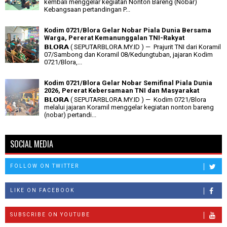
kembali menggelar kegiatan Nonton Bareng (Nobar)
Kebangsaan pertandingan P...
Kodim 0721/Blora Gelar Nobar Piala Dunia Bersama
Warga, Pererat Kemanunggalan TNI-Rakyat
𝗕𝗟𝗢𝗥𝗔 ( SEPUTARBLORA.MY.ID ) — Prajurit TNI dari Koramil
07/Sambong dan Koramil 08/Kedungtuban, jajaran Kodim
0721/Blora,...
Kodim 0721/Blora Gelar Nobar Semifinal Piala Dunia
2026, Pererat Kebersamaan TNI dan Masyarakat
𝗕𝗟𝗢𝗥𝗔 ( SEPUTARBLORA.MY.ID ) — Kodim 0721/Blora
melalui jajaran Koramil menggelar kegiatan nonton bareng
(nobar) pertandi...
SOCIAL MEDIA
FOLLOW ON TWITTER
LIKE ON FACEBOOK
SUBSCRIBE ON YOUTUBE