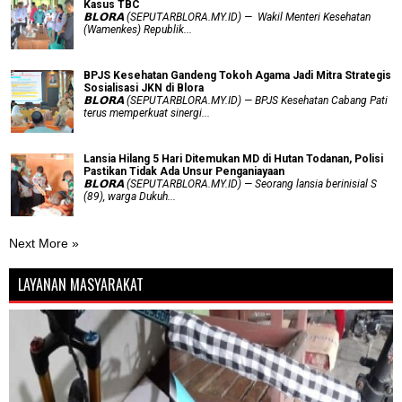
Kasus TBC
𝗕𝗟𝗢𝗥𝗔 (SEPUTARBLORA.MY.ID) — Wakil Menteri Kesehatan
(Wamenkes) Republik...
BPJS Kesehatan Gandeng Tokoh Agama Jadi Mitra Strategis
Sosialisasi JKN di Blora
𝗕𝗟𝗢𝗥𝗔 (SEPUTARBLORA.MY.ID) — BPJS Kesehatan Cabang Pati
terus memperkuat sinergi...
Lansia Hilang 5 Hari Ditemukan MD di Hutan Todanan, Polisi
Pastikan Tidak Ada Unsur Penganiayaan
𝗕𝗟𝗢𝗥𝗔 (SEPUTARBLORA.MY.ID) — Seorang lansia berinisial S
(89), warga Dukuh...
Next More »
LAYANAN MASYARAKAT