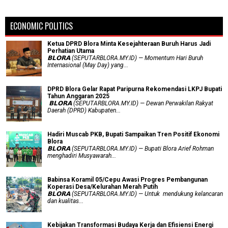
ECONOMIC POLITICS
Ketua DPRD Blora Minta Kesejahteraan Buruh Harus Jadi
Perhatian Utama
​𝗕𝗟𝗢𝗥𝗔 (SEPUTARBLORA.MY.ID) — Momentum Hari Buruh
Internasional (May Day) yang...
DPRD Blora Gelar Rapat Paripurna Rekomendasi LKPJ Bupati
Tahun Anggaran 2025
‎ 𝗕𝗟𝗢𝗥𝗔 (SEPUTARBLORA.MY.ID) — Dewan Perwakilan Rakyat
Daerah (DPRD) Kabupaten...
Hadiri Muscab PKB, Bupati Sampaikan Tren Positif Ekonomi
Blora
𝗕𝗟𝗢𝗥𝗔 (SEPUTARBLORA.MY.ID) — Bupati Blora Arief Rohman
menghadiri Musyawarah...
Babinsa Koramil 05/Cepu Awasi Progres Pembangunan
Koperasi Desa/Kelurahan Merah Putih
𝗕𝗟𝗢𝗥𝗔 (SEPUTARBLORA.MY.ID) — Untuk mendukung kelancaran
dan kualitas...
Kebijakan Transformasi Budaya Kerja dan Efisiensi Energi