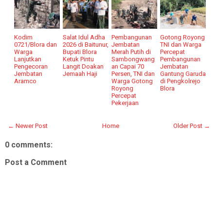
Kodim
Salat Idul Adha
Pembangunan
Gotong Royong
0721/Blora dan
2026 di Baitunur,
Jembatan
TNI dan Warga
Warga
Bupati Blora
Merah Putih di
Percepat
Lanjutkan
Ketuk Pintu
Sambongwang
Pembangunan
Pengecoran
Langit Doakan
an Capai 70
Jembatan
Jembatan
Jemaah Haji
Persen, TNI dan
Gantung Garuda
Aramco
Warga Gotong
di Pengkolrejo
Royong
Blora
Percepat
Pekerjaan
← Newer Post
Home
Older Post →
0 comments:
Post a Comment