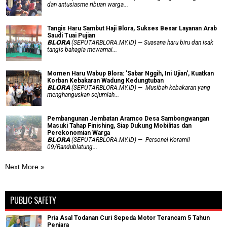
dan antusiasme ribuan warga...
Tangis Haru Sambut Haji Blora, Sukses Besar Layanan Arab
Saudi Tuai Pujian
𝗕𝗟𝗢𝗥𝗔 (SEPUTARBLORA.MY.ID) — Suasana haru biru dan isak
tangis bahagia mewarnai...
Momen Haru Wabup Blora: ​'Sabar Nggih, Ini Ujian', Kuatkan
Korban Kebakaran Wadung Kedungtuban
𝗕𝗟𝗢𝗥𝗔 (SEPUTARBLORA.MY.ID) — Musibah kebakaran yang
menghanguskan sejumlah...
Pembangunan Jembatan Aramco Desa Sambongwangan
Masuki Tahap Finishing, Siap Dukung Mobilitas dan
Perekonomian Warga
𝗕𝗟𝗢𝗥𝗔 (SEPUTARBLORA.MY.ID) — Personel Koramil
09/Randublatung...
Next More »
PUBLIC SAFETY
Pria Asal Todanan Curi Sepeda Motor Terancam 5 Tahun
Penjara