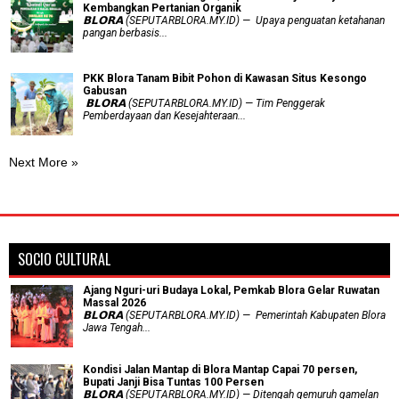
Kembangkan Pertanian Organik
𝗕𝗟𝗢𝗥𝗔 (SEPUTARBLORA.MY.ID) — Upaya penguatan ketahanan
pangan berbasis...
PKK Blora Tanam Bibit Pohon di Kawasan Situs Kesongo
Gabusan
‎ 𝗕𝗟𝗢𝗥𝗔 (SEPUTARBLORA.MY.ID) — Tim Penggerak
Pemberdayaan dan Kesejahteraan...
Next More »
SOCIO CULTURAL
Ajang Nguri-uri Budaya Lokal, Pemkab Blora Gelar Ruwatan
Massal 2026
𝗕𝗟𝗢𝗥𝗔 (SEPUTARBLORA.MY.ID) — Pemerintah Kabupaten Blora
Jawa Tengah...
Kondisi Jalan Mantap di Blora Mantap Capai 70 persen,
Bupati Janji Bisa Tuntas 100 Persen
𝗕𝗟𝗢𝗥𝗔 (SEPUTARBLORA.MY.ID) — Ditengah gemuruh gamelan