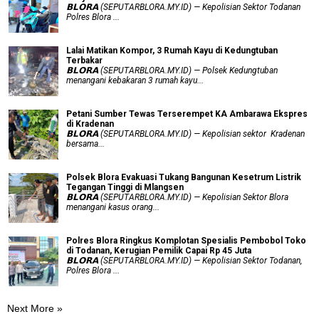
𝗕𝗟𝗢𝗥𝗔 (SEPUTARBLORA.MY.ID) — Kepolisian Sektor Todanan
Polres Blora ...
Lalai Matikan Kompor, 3 Rumah Kayu di Kedungtuban
Terbakar
𝗕𝗟𝗢𝗥𝗔 (SEPUTARBLORA.MY.ID) — Polsek Kedungtuban
menangani kebakaran 3 rumah kayu...
Petani Sumber Tewas Terserempet KA Ambarawa Ekspres
di Kradenan
𝗕𝗟𝗢𝗥𝗔 (SEPUTARBLORA.MY.ID) — Kepolisian sektor Kradenan
bersama...
Polsek Blora Evakuasi Tukang Bangunan Kesetrum Listrik
Tegangan Tinggi di Mlangsen
𝗕𝗟𝗢𝗥𝗔 (SEPUTARBLORA.MY.ID) — Kepolisian Sektor Blora
menangani kasus orang...
Polres Blora Ringkus Komplotan Spesialis Pembobol Toko
di Todanan, Kerugian Pemilik Capai Rp 45 Juta
𝗕𝗟𝗢𝗥𝗔 (SEPUTARBLORA.MY.ID) — Kepolisian Sektor Todanan,
Polres Blora ...
Next More »