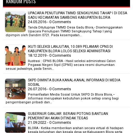
RANDOM POSTS
UPACARA PENUTUPAN TMMD SENGKUYUNG TAHAP I DI DESA
GADU KECAMATAN SAMBONG KABUPATEN BLORA
24.05.2016 - 0 Comments
Tanda Ditutupnya TMMD Desa Gadu Blora,- Diselenggarakan
Upacara Penutupan TMMD Sengkuyung Tahap I yang
dipimpin oleh Dandim 0721. Pada kesempatan…
IKUTI SELEKSI LANJUTAN, 10.089 PELAMAR CPNS DI
KABUPATEN BLORA LOLOS SELEKSI ADMINISTRASI
18.12.2019 - 0 Comments
Ilustrasi : CPNS BLORA - Hasil seleksi administrasi Calon
Pegawai Negeri Sipil (CPNS) secara resmi diumumkan
sesuai jadwalnya, pada Senin…
SKPD DIMINTA BUKA KANAL-KANAL INFORMASI DI MEDIA
SOSIAL
26.07.2016 - 0 Comments
Pemanfaatan Media Sosial Untuk SKPD Di Blora Blora,–
Informasi merupakan kebutuhan pokok setiap orang bagi
pengembangan pribadi dan…
GUBERNUR GANJAR: BERANI POTONG BANTUAN
PEMERINTAH AKAN DITINDAK TEGAS
21.09.2022 - 0 Comments
BLORA - Ketika memberikan arahan secara virtual di hadapan
kepala kelurahan dan kepala desa se-Kabupayen Blora serta