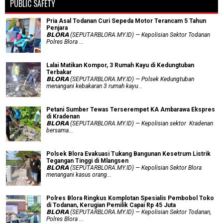
PUBLIC SAFETY
Pria Asal Todanan Curi Sepeda Motor Terancam 5 Tahun
Penjara
𝗕𝗟𝗢𝗥𝗔 (SEPUTARBLORA.MY.ID) — Kepolisian Sektor Todanan
Polres Blora ...
Lalai Matikan Kompor, 3 Rumah Kayu di Kedungtuban
Terbakar
𝗕𝗟𝗢𝗥𝗔 (SEPUTARBLORA.MY.ID) — Polsek Kedungtuban
menangani kebakaran 3 rumah kayu...
Petani Sumber Tewas Terserempet KA Ambarawa Ekspres
di Kradenan
𝗕𝗟𝗢𝗥𝗔 (SEPUTARBLORA.MY.ID) — Kepolisian sektor Kradenan
bersama...
Polsek Blora Evakuasi Tukang Bangunan Kesetrum Listrik
Tegangan Tinggi di Mlangsen
𝗕𝗟𝗢𝗥𝗔 (SEPUTARBLORA.MY.ID) — Kepolisian Sektor Blora
menangani kasus orang...
Polres Blora Ringkus Komplotan Spesialis Pembobol Toko
di Todanan, Kerugian Pemilik Capai Rp 45 Juta
𝗕𝗟𝗢𝗥𝗔 (SEPUTARBLORA.MY.ID) — Kepolisian Sektor Todanan,
Polres Blora ...