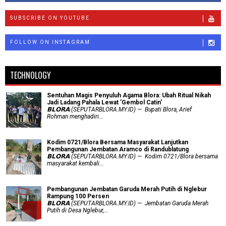
SUBSCRIBE ON YOUTUBE
FOLLOW ON INSTAGRAM
TECHNOLOGY
Sentuhan Magis Penyuluh Agama Blora: Ubah Ritual Nikah
Jadi Ladang Pahala Lewat 'Gembol Catin'
𝗕𝗟𝗢𝗥𝗔 (SEPUTARBLORA.MY.ID) — Bupati Blora, Arief
Rohman menghadiri...
Kodim 0721/Blora Bersama Masyarakat Lanjutkan
Pembangunan Jembatan Aramco di Randublatung
𝗕𝗟𝗢𝗥𝗔 (SEPUTARBLORA.MY.ID) — Kodim 0721/Blora bersama
masyarakat kembali...
Pembangunan Jembatan Garuda Merah Putih di Nglebur
Rampung 100 Persen
𝗕𝗟𝗢𝗥𝗔 (SEPUTARBLORA.MY.ID) — Jembatan Garuda Merah
Putih di Desa Nglebur,...