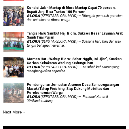
Kondisi Jalan Mantap di Blora Mantap Capai 70 persen,
Bupati Janji Bisa Tuntas 100 Persen
𝗕𝗟𝗢𝗥𝗔 (SEPUTARBLORA.MY.ID) — Ditengah gemuruh gamelan
dan antusiasme ribuan warga...
Tangis Haru Sambut Haji Blora, Sukses Besar Layanan Arab
Saudi Tuai Pujian
𝗕𝗟𝗢𝗥𝗔 (SEPUTARBLORA.MY.ID) — Suasana haru biru dan isak
tangis bahagia mewarnai...
Momen Haru Wabup Blora: ​'Sabar Nggih, Ini Ujian', Kuatkan
Korban Kebakaran Wadung Kedungtuban
𝗕𝗟𝗢𝗥𝗔 (SEPUTARBLORA.MY.ID) — Musibah kebakaran yang
menghanguskan sejumlah...
Pembangunan Jembatan Aramco Desa Sambongwangan
Masuki Tahap Finishing, Siap Dukung Mobilitas dan
Perekonomian Warga
𝗕𝗟𝗢𝗥𝗔 (SEPUTARBLORA.MY.ID) — Personel Koramil
09/Randublatung...
Next More »