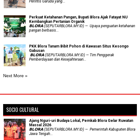
Perintis Garuda yang...
​Perkuat Ketahanan Pangan, Bupati Blora Ajak Fatayat NU
Kembangkan Pertanian Organik
𝗕𝗟𝗢𝗥𝗔 (SEPUTARBLORA.MY.ID) — Upaya penguatan ketahanan
pangan berbasis...
PKK Blora Tanam Bibit Pohon di Kawasan Situs Kesongo
Gabusan
‎ 𝗕𝗟𝗢𝗥𝗔 (SEPUTARBLORA.MY.ID) — Tim Penggerak
Pemberdayaan dan Kesejahteraan...
Next More »
SOCIO CULTURAL
Ajang Nguri-uri Budaya Lokal, Pemkab Blora Gelar Ruwatan
Massal 2026
𝗕𝗟𝗢𝗥𝗔 (SEPUTARBLORA.MY.ID) — Pemerintah Kabupaten Blora
Jawa Tengah...