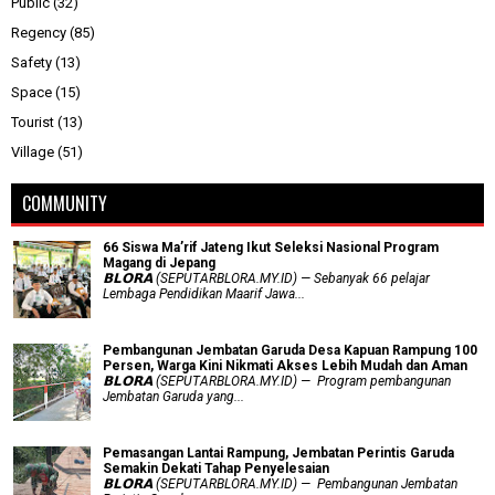
Public
(32)
Regency
(85)
Safety
(13)
Space
(15)
Tourist
(13)
Village
(51)
COMMUNITY
66 Siswa Ma’rif Jateng Ikut Seleksi Nasional Program
Magang di Jepang
𝗕𝗟𝗢𝗥𝗔 (SEPUTARBLORA.MY.ID) — Sebanyak 66 pelajar
Lembaga Pendidikan Maarif Jawa...
Pembangunan Jembatan Garuda Desa Kapuan Rampung 100
Persen, Warga Kini Nikmati Akses Lebih Mudah dan Aman
𝗕𝗟𝗢𝗥𝗔 (SEPUTARBLORA.MY.ID) — Program pembangunan
Jembatan Garuda yang...
Pemasangan Lantai Rampung, Jembatan Perintis Garuda
Semakin Dekati Tahap Penyelesaian
𝗕𝗟𝗢𝗥𝗔 (SEPUTARBLORA.MY.ID) — Pembangunan Jembatan