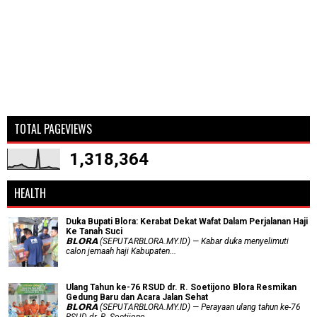
TOTAL PAGEVIEWS
1,318,364
HEALTH
Duka Bupati Blora: Kerabat Dekat Wafat Dalam Perjalanan Haji
Ke Tanah Suci
𝗕𝗟𝗢𝗥𝗔 (SEPUTARBLORA.MY.ID) — Kabar duka menyelimuti
calon jemaah haji Kabupaten...
Ulang Tahun ke-76 RSUD dr. R. Soetijono Blora Resmikan
Gedung Baru dan Acara Jalan Sehat
𝗕𝗟𝗢𝗥𝗔 (SEPUTARBLORA.MY.ID) — Perayaan ulang tahun ke-76
RSUD dr. R. Soetijono...