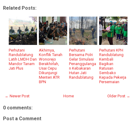
Related Posts:
Perhutani
Akhirnya,
Perhutani
Perhutani KPH
Randublatung
Konflik Tanah
Bersama Polri
Randublatung
Latih LMDH Dan
Wonorejo
Gelar Simulasi
Kembali
Mandor Tanam
Berakhirlah,
Penanggulanga
Bagikan
Jati Plus
Usai Cepu
n Kebakaran
Ratusan
Dikunjungi
Hutan Jati
Sembako
Menteri ATR
Randublatung
Kepada Pekerja
BPN
Persemaian
← Newer Post
Home
Older Post →
0 comments:
Post a Comment