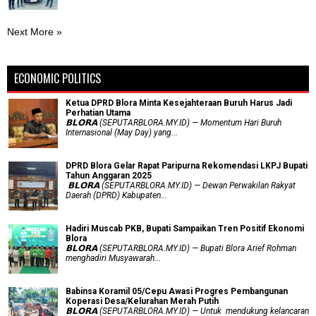
Next More »
ECONOMIC POLITICS
Ketua DPRD Blora Minta Kesejahteraan Buruh Harus Jadi
Perhatian Utama
​𝗕𝗟𝗢𝗥𝗔 (SEPUTARBLORA.MY.ID) — Momentum Hari Buruh
Internasional (May Day) yang...
DPRD Blora Gelar Rapat Paripurna Rekomendasi LKPJ Bupati
Tahun Anggaran 2025
‎ 𝗕𝗟𝗢𝗥𝗔 (SEPUTARBLORA.MY.ID) — Dewan Perwakilan Rakyat
Daerah (DPRD) Kabupaten...
Hadiri Muscab PKB, Bupati Sampaikan Tren Positif Ekonomi
Blora
𝗕𝗟𝗢𝗥𝗔 (SEPUTARBLORA.MY.ID) — Bupati Blora Arief Rohman
menghadiri Musyawarah...
Babinsa Koramil 05/Cepu Awasi Progres Pembangunan
Koperasi Desa/Kelurahan Merah Putih
𝗕𝗟𝗢𝗥𝗔 (SEPUTARBLORA.MY.ID) — Untuk mendukung kelancaran