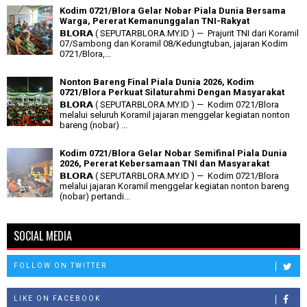
Kodim 0721/Blora Gelar Nobar Piala Dunia Bersama
Warga, Pererat Kemanunggalan TNI-Rakyat
𝗕𝗟𝗢𝗥𝗔 ( SEPUTARBLORA.MY.ID ) — Prajurit TNI dari Koramil
07/Sambong dan Koramil 08/Kedungtuban, jajaran Kodim
0721/Blora,...
Nonton Bareng Final Piala Dunia 2026, Kodim
0721/Blora Perkuat Silaturahmi Dengan Masyarakat
𝗕𝗟𝗢𝗥𝗔 ( SEPUTARBLORA.MY.ID ) — Kodim 0721/Blora
melalui seluruh Koramil jajaran menggelar kegiatan nonton
bareng (nobar) ...
Kodim 0721/Blora Gelar Nobar Semifinal Piala Dunia
2026, Pererat Kebersamaan TNI dan Masyarakat
𝗕𝗟𝗢𝗥𝗔 ( SEPUTARBLORA.MY.ID ) — Kodim 0721/Blora
melalui jajaran Koramil menggelar kegiatan nonton bareng
(nobar) pertandi...
SOCIAL MEDIA
FOLLOW ON TWITTER
LIKE ON FACEBOOK