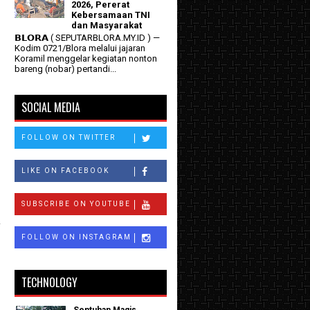
2026, Pererat
Kebersamaan TNI
dan Masyarakat
𝗕𝗟𝗢𝗥𝗔 ( SEPUTARBLORA.MY.ID ) —
Kodim 0721/Blora melalui jajaran
Koramil menggelar kegiatan nonton
bareng (nobar) pertandi...
SOCIAL MEDIA
FOLLOW ON TWITTER
LIKE ON FACEBOOK
SUBSCRIBE ON YOUTUBE
-
FOLLOW ON INSTAGRAM
TECHNOLOGY
Sentuhan Magis