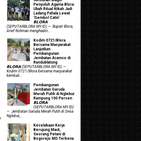
Penyuluh Agama Blora:
Ubah Ritual Nikah Jadi
Ladang Pahala Lewat
)
'Gembol Catin'
𝗕𝗟𝗢𝗥𝗔
(SEPUTARBLORA.MY.ID) — Bupati Blora,
Arief Rohman menghadiri...
Kodim 0721/Blora
Bersama Masyarakat
Lanjutkan
Pembangunan
Jembatan Aramco di
Randublatung
𝗕𝗟𝗢𝗥𝗔 (SEPUTARBLORA.MY.ID) —
Kodim 0721/Blora bersama masyarakat
kembali...
Pembangunan
Jembatan Garuda
Merah Putih di Nglebur
Rampung 100 Persen
𝗕𝗟𝗢𝗥𝗔
(SEPUTARBLORA.MY.ID)
— Jembatan Garuda Merah Putih di Desa
Nglebur,...
a
Kecelakaan Kerja
Berujung Maut,
Seorang Petani di
Bogorejo MD Terkena