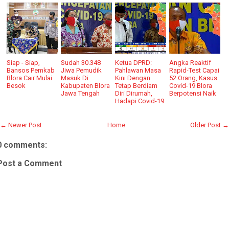
Siap - Siap,
Sudah 30.348
Ketua DPRD:
Angka Reaktif
Bansos Pemkab
Jiwa Pemudik
Pahlawan Masa
Rapid-Test Capai
Blora Cair Mulai
Masuk Di
Kini Dengan
52 Orang, Kasus
Besok
Kabupaten Blora
Tetap Berdiam
Covid-19 Blora
Jawa Tengah
Diri Dirumah,
Berpotensi Naik
Hadapi Covid-19
← Newer Post
Home
Older Post →
0 comments:
Post a Comment