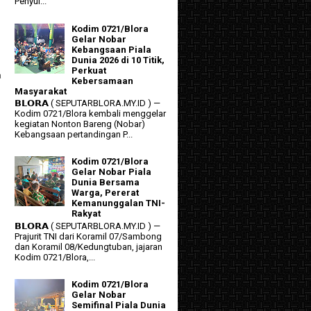
Penyul...
Kodim 0721/Blora
Gelar Nobar
Kebangsaan Piala
Dunia 2026 di 10 Titik,
Perkuat
a
Kebersamaan
Masyarakat
𝗕𝗟𝗢𝗥𝗔 ( SEPUTARBLORA.MY.ID ) —
Kodim 0721/Blora kembali menggelar
kegiatan Nonton Bareng (Nobar)
Kebangsaan pertandingan P...
Kodim 0721/Blora
Gelar Nobar Piala
Dunia Bersama
Warga, Pererat
Kemanunggalan TNI-
Rakyat
𝗕𝗟𝗢𝗥𝗔 ( SEPUTARBLORA.MY.ID ) —
n
Prajurit TNI dari Koramil 07/Sambong
dan Koramil 08/Kedungtuban, jajaran
Kodim 0721/Blora,...
Kodim 0721/Blora
Gelar Nobar
Semifinal Piala Dunia