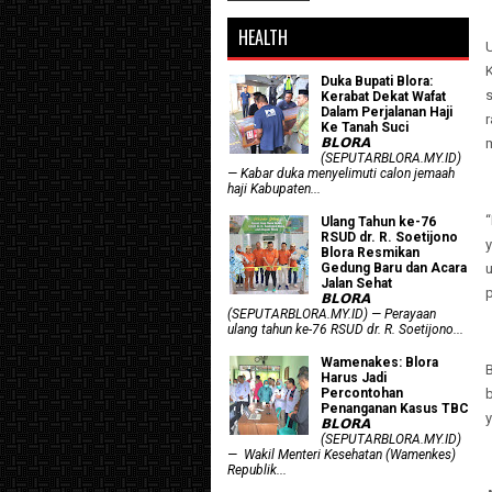
HEALTH
Duka Bupati Blora:
Kerabat Dekat Wafat
Dalam Perjalanan Haji
r
Ke Tanah Suci
𝗕𝗟𝗢𝗥𝗔
(SEPUTARBLORA.MY.ID)
— Kabar duka menyelimuti calon jemaah
haji Kabupaten...
Ulang Tahun ke-76
RSUD dr. R. Soetijono
Blora Resmikan
Gedung Baru dan Acara
u
Jalan Sehat
𝗕𝗟𝗢𝗥𝗔
(SEPUTARBLORA.MY.ID) — Perayaan
ulang tahun ke-76 RSUD dr. R. Soetijono...
Wamenakes: Blora
Harus Jadi
Percontohan
Penanganan Kasus TBC
𝗕𝗟𝗢𝗥𝗔
(SEPUTARBLORA.MY.ID)
— Wakil Menteri Kesehatan (Wamenkes)
Republik...