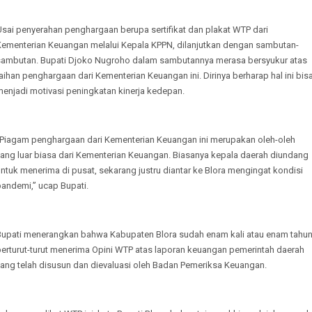
Usai penyerahan penghargaan berupa sertifikat dan plakat WTP dari
Kementerian Keuangan melalui Kepala KPPN, dilanjutkan dengan sambutan-
sambutan. Bupati Djoko Nugroho dalam sambutannya merasa bersyukur atas
aihan penghargaan dari Kementerian Keuangan ini. Dirinya berharap hal ini bis
menjadi motivasi peningkatan kinerja kedepan.
“Piagam penghargaan dari Kementerian Keuangan ini merupakan oleh-oleh
yang luar biasa dari Kementerian Keuangan. Biasanya kepala daerah diundang
ntuk menerima di pusat, sekarang justru diantar ke Blora mengingat kondisi
pandemi,” ucap Bupati.
Bupati menerangkan bahwa Kabupaten Blora sudah enam kali atau enam tahu
berturut-turut menerima Opini WTP atas laporan keuangan pemerintah daerah
yang telah disusun dan dievaluasi oleh Badan Pemeriksa Keuangan.