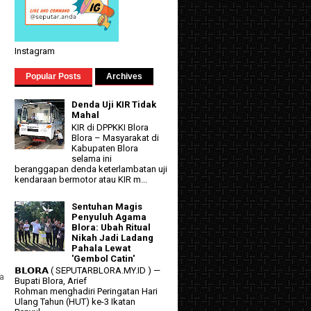
Instagram
Popular Posts
Archives
Denda Uji KIR Tidak
Mahal
KIR di DPPKKI Blora
Blora – Masyarakat di
Kabupaten Blora
selama ini
beranggapan denda keterlambatan uji
kendaraan bermotor atau KIR m...
Sentuhan Magis
Penyuluh Agama
Blora: Ubah Ritual
Nikah Jadi Ladang
Pahala Lewat
'Gembol Catin'
𝗕𝗟𝗢𝗥𝗔 ( SEPUTARBLORA.MY.ID ) —
a
Bupati Blora, Arief
Rohman menghadiri Peringatan Hari
Ulang Tahun (HUT) ke-3 Ikatan