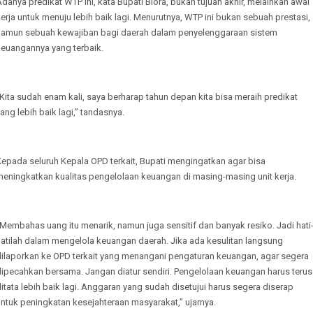
danya predikat WTP ini, kata Bupati Blora, bukan tujuan akhir, melainkan awal
erja untuk menuju lebih baik lagi. Menurutnya, WTP ini bukan sebuah prestasi,
namun sebuah kewajiban bagi daerah dalam penyelenggaraan sistem
keuangannya yang terbaik.
Kita sudah enam kali, saya berharap tahun depan kita bisa meraih predikat
ang lebih baik lagi,” tandasnya.
Kepada seluruh Kepala OPD terkait, Bupati mengingatkan agar bisa
meningkatkan kualitas pengelolaan keuangan di masing-masing unit kerja.
Membahas uang itu menarik, namun juga sensitif dan banyak resiko. Jadi hati
hatilah dalam mengelola keuangan daerah. Jika ada kesulitan langsung
dilaporkan ke OPD terkait yang menangani pengaturan keuangan, agar segera
dipecahkan bersama. Jangan diatur sendiri. Pengelolaan keuangan harus terus
itata lebih baik lagi. Anggaran yang sudah disetujui harus segera diserap
ntuk peningkatan kesejahteraan masyarakat,” ujarnya.