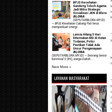
A
BPJS Kesehatan
Gandeng Tokoh Agama
k
Jadi Mitra Strategis
Sosialisasi JKN di Blora
𝗕𝗟𝗢𝗥𝗔
(SEPUTARBLORA.MY.ID)
— BPJS Kesehatan Cabang Pati terus
memperkuat sinergi...
Lansia Hilang 5 Hari
“
Ditemukan MD di Hutan
y
Todanan, Polisi
Pastikan Tidak Ada
Unsur Penganiayaan
𝗕𝗟𝗢𝗥𝗔
(SEPUTARBLORA.MY.ID) — Seorang lansia
berinisial S (89), warga Dukuh...
Next More »
LAYANAN MASYARAKAT
“
d
u