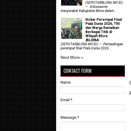
(SEPUTARBLORA.MY.ID)
— Antusiasme
masyarakat Kabupaten Blora dalam...
Nobar Perempat Final
Piala Dunia 2026, TNI
dan Warga Ramaikan
Berbagai Titik di
Wilayah Blora
𝗕𝗟𝗢𝗥𝗔
(SEPUTARBLORA.MY.ID) — Pertandingan
perempat final Piala Dunia 2026...
Next More »
CONTACT FORM
Name
Email
*
Message
*