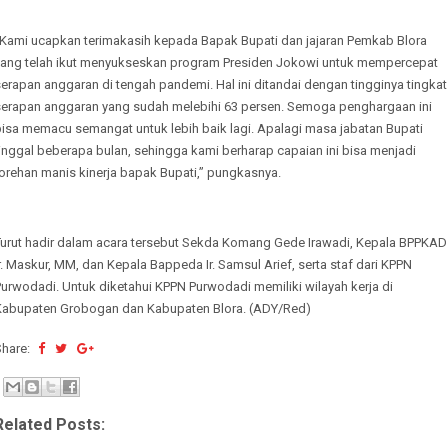
“Kami ucapkan terimakasih kepada Bapak Bupati dan jajaran Pemkab Blora
yang telah ikut menyukseskan program Presiden Jokowi untuk mempercepat
erapan anggaran di tengah pandemi. Hal ini ditandai dengan tingginya tingkat
serapan anggaran yang sudah melebihi 63 persen. Semoga penghargaan ini
bisa memacu semangat untuk lebih baik lagi. Apalagi masa jabatan Bupati
inggal beberapa bulan, sehingga kami berharap capaian ini bisa menjadi
orehan manis kinerja bapak Bupati,” pungkasnya.
Turut hadir dalam acara tersebut Sekda Komang Gede Irawadi, Kepala BPPKAD
r. Maskur, MM, dan Kepala Bappeda Ir. Samsul Arief, serta staf dari KPPN
urwodadi. Untuk diketahui KPPN Purwodadi memiliki wilayah kerja di
Kabupaten Grobogan dan Kabupaten Blora. (ADY/Red)
Share:
Related Posts: