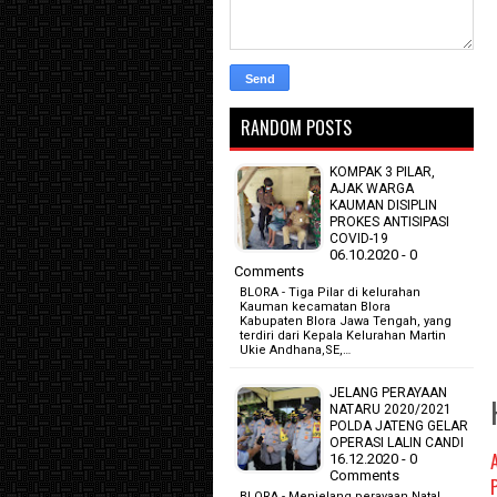
RANDOM POSTS
KOMPAK 3 PILAR,
AJAK WARGA
KAUMAN DISIPLIN
PROKES ANTISIPASI
COVID-19
06.10.2020 - 0
Comments
BLORA - Tiga Pilar di kelurahan
Kauman kecamatan Blora
Kabupaten Blora Jawa Tengah, yang
terdiri dari Kepala Kelurahan Martin
Ukie Andhana,SE,…
JELANG PERAYAAN
NATARU 2020/2021
POLDA JATENG GELAR
OPERASI LALIN CANDI
16.12.2020 - 0
Comments
BLORA - Menjelang perayaan Natal