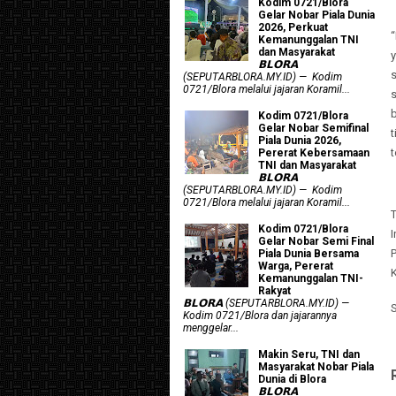
Kodim 0721/Blora
Gelar Nobar Piala Dunia
2026, Perkuat
Kemanunggalan TNI
dan Masyarakat
𝗕𝗟𝗢𝗥𝗔
s
(SEPUTARBLORA.MY.ID) — Kodim
0721/Blora melalui jajaran Koramil...
Kodim 0721/Blora
Gelar Nobar Semifinal
t
Piala Dunia 2026,
t
Pererat Kebersamaan
TNI dan Masyarakat
𝗕𝗟𝗢𝗥𝗔
(SEPUTARBLORA.MY.ID) — Kodim
0721/Blora melalui jajaran Koramil...
Kodim 0721/Blora
I
Gelar Nobar Semi Final
P
Piala Dunia Bersama
Warga, Pererat
Kemanunggalan TNI-
Rakyat
𝗕𝗟𝗢𝗥𝗔 (SEPUTARBLORA.MY.ID) —
Kodim 0721/Blora dan jajarannya
menggelar...
Makin Seru, TNI dan
Masyarakat Nobar Piala
Dunia di Blora
𝗕𝗟𝗢𝗥𝗔