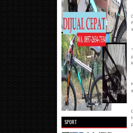
s
“
M
SPORT