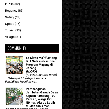
Public
(32)
Regency
(85)
Safety
(13)
Space
(15)
Tourist
(13)
Village
(51)
COMMUNITY
66 Siswa Ma’rif Jateng
Ikut Seleksi Nasional
Program Magang di
Jepang
𝗕𝗟𝗢𝗥𝗔
(SEPUTARBLORA.MY.ID)
— Sebanyak 66 pelajar Lembaga
Pendidikan Maarif Jawa...
Pembangunan
Jembatan Garuda Desa
Kapuan Rampung 100
Persen, Warga Kini
Nikmati Akses Lebih
Mudah dan Aman