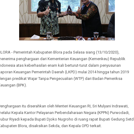
BLORA - Pemerintah Kabupaten Blora pada Selasa siang (13/10/2020),
menerima penghargaan dari Kementerian Keuangan (Kemenkeu) Republik
ndonesia atas keberhasilan enam kali berturut-turut dalam penyusunan
Laporan Keuangan Pemerintah Daerah (LKPD) mulai 2014 hingga tahun 2019
dengan predikat Wajar Tanpa Pengecualian (WTP) dari Badan Pemeriksa
Keuangan (BPK).
enghargaan itu diserahkan oleh Menteri Keuangan RI, Sri Mulyani Indrawati,
melalui Kepala Kantor Pelayanan Perbendaharaan Negara (KPPN) Purwodadi,
Subur Riyadi kepada Bupati Djoko Nugroho di ruang rapat Bupati Gedung Setd
abupaten Blora, disaksikan Sekda, dan Kepala OPD terkait.