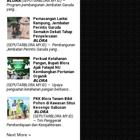
𝗕𝗟𝗢𝗥𝗔 (SEPUTARBLORA.MY.ID) —
Program pembangunan Jembatan Garuda
yang...
Pemasangan Lantai
Rampung, Jembatan
Perintis Garuda
Semakin Dekati Tahap
Penyelesaian
𝗕𝗟𝗢𝗥𝗔
(SEPUTARBLORA.MY.ID) — Pembangunan
Jembatan Perintis Garuda yang...
​Perkuat Ketahanan
Pangan, Bupati Blora
Ajak Fatayat NU
Kembangkan Pertanian
Organik
𝗕𝗟𝗢𝗥𝗔
(SEPUTARBLORA.MY.ID) — Upaya
penguatan ketahanan pangan berbasis...
PKK Blora Tanam Bibit
Pohon di Kawasan Situs
Kesongo Gabusan
‎ 𝗕𝗟𝗢𝗥𝗔
(SEPUTARBLORA.MY.ID)
— Tim Penggerak
Pemberdayaan dan Kesejahteraan...
Next More »