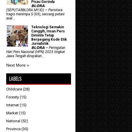
Pisau Gerinda
𝗕𝗟𝗢𝗥𝗔
(SEPUTARBLORA.MY.ID) — Peristiwa
tragis menimpa S (69), seorang petani
asal...
Teknologi Semakin
Canggih, Insan Pers
Diminta Tetap
Berpegang Kode Etik
Jurnalistik
𝗕𝗟𝗢𝗥𝗔 — Peringatan
Hari Pers Nasional (HPN) 2025 tingkat
Jawa Tengah dirayakan...
Next More »
LABELS
Childcare
(28)
Foresty
(15)
Internet
(15)
Market
(15)
National
(52)
Province
(30)