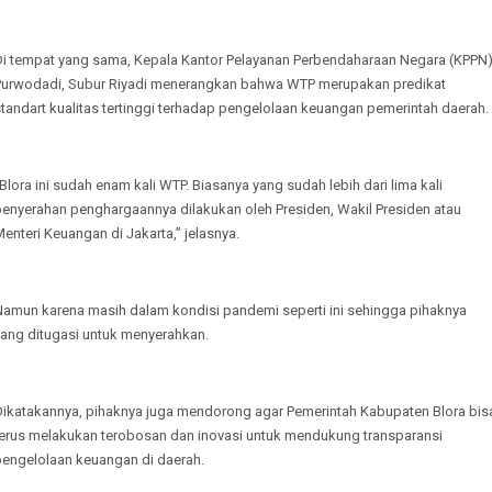
Di tempat yang sama, Kepala Kantor Pelayanan Perbendaharaan Negara (KPPN
Purwodadi, Subur Riyadi menerangkan bahwa WTP merupakan predikat
tandart kualitas tertinggi terhadap pengelolaan keuangan pemerintah daerah.
Blora ini sudah enam kali WTP. Biasanya yang sudah lebih dari lima kali
penyerahan penghargaannya dilakukan oleh Presiden, Wakil Presiden atau
enteri Keuangan di Jakarta,” jelasnya.
Namun karena masih dalam kondisi pandemi seperti ini sehingga pihaknya
yang ditugasi untuk menyerahkan.
Dikatakannya, pihaknya juga mendorong agar Pemerintah Kabupaten Blora bis
terus melakukan terobosan dan inovasi untuk mendukung transparansi
pengelolaan keuangan di daerah.