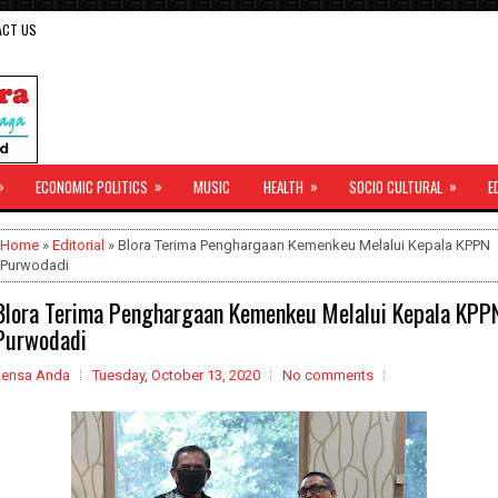
ACT US
»
»
»
»
ECONOMIC POLITICS
MUSIC
HEALTH
SOCIO CULTURAL
E
Home
»
Editorial
» Blora Terima Penghargaan Kemenkeu Melalui Kepala KPPN
Purwodadi
Blora Terima Penghargaan Kemenkeu Melalui Kepala KPP
Purwodadi
Lensa Anda
Tuesday, October 13, 2020
No comments