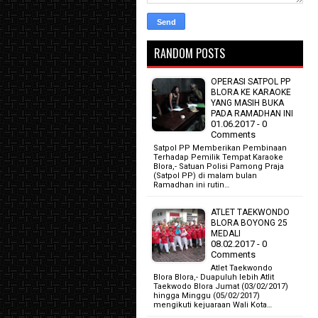
RANDOM POSTS
OPERASI SATPOL PP
BLORA KE KARAOKE
YANG MASIH BUKA
PADA RAMADHAN INI
01.06.2017 - 0
Comments
Satpol PP Memberikan Pembinaan
Terhadap Pemilik Tempat Karaoke
Blora,- Satuan Polisi Pamong Praja
(Satpol PP) di malam bulan
Ramadhan ini rutin…
ATLET TAEKWONDO
BLORA BOYONG 25
MEDALI
08.02.2017 - 0
Comments
Atlet Taekwondo
Blora Blora,- Duapuluh lebih Atlit
Taekwodo Blora Jumat (03/02/2017)
hingga Minggu (05/02/2017)
mengikuti kejuaraan Wali Kota…