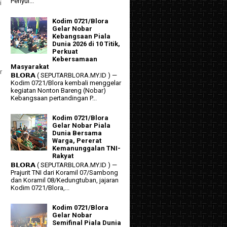
Penyul...
i
Kodim 0721/Blora
Gelar Nobar
Kebangsaan Piala
Dunia 2026 di 10 Titik,
Perkuat
Kebersamaan
Masyarakat
r
𝗕𝗟𝗢𝗥𝗔 ( SEPUTARBLORA.MY.ID ) —
Kodim 0721/Blora kembali menggelar
kegiatan Nonton Bareng (Nobar)
Kebangsaan pertandingan P...
Kodim 0721/Blora
Gelar Nobar Piala
Dunia Bersama
Warga, Pererat
Kemanunggalan TNI-
Rakyat
𝗕𝗟𝗢𝗥𝗔 ( SEPUTARBLORA.MY.ID ) —
Prajurit TNI dari Koramil 07/Sambong
dan Koramil 08/Kedungtuban, jajaran
Kodim 0721/Blora,...
Kodim 0721/Blora
Gelar Nobar
Semifinal Piala Dunia