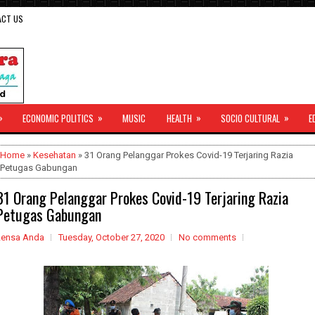
ACT US
»
»
»
»
ECONOMIC POLITICS
MUSIC
HEALTH
SOCIO CULTURAL
E
Home
»
Kesehatan
» 31 Orang Pelanggar Prokes Covid-19 Terjaring Razia
Petugas Gabungan
31 Orang Pelanggar Prokes Covid-19 Terjaring Razia
Petugas Gabungan
Lensa Anda
Tuesday, October 27, 2020
No comments