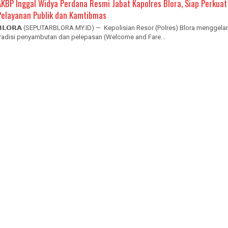
AKBP Inggal Widya Perdana Resmi Jabat Kapolres Blora, Siap Perkuat
Pelayanan Publik dan Kamtibmas
𝗕𝗟𝗢𝗥𝗔 (SEPUTARBLORA.MY.ID) — Kepolisian Resor (Polres) Blora menggelar
tradisi penyambutan dan pelepasan (Welcome and Fare...