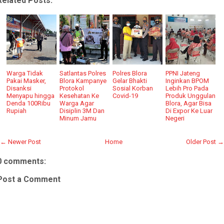
Related Posts:
Warga Tidak
Satlantas Polres
Polres Blora
PPNI Jateng
Pakai Masker,
Blora Kampanye
Gelar Bhakti
Inginkan BPOM
Disanksi
Protokol
Sosial Korban
Lebih Pro Pada
Menyapu hingga
Kesehatan Ke
Covid-19
Produk Unggulan
Denda 100Ribu
Warga Agar
Blora, Agar Bisa
Rupiah
Disiplin 3M Dan
Di Expor Ke Luar
Minum Jamu
Negeri
← Newer Post
Home
Older Post →
0 comments:
Post a Comment