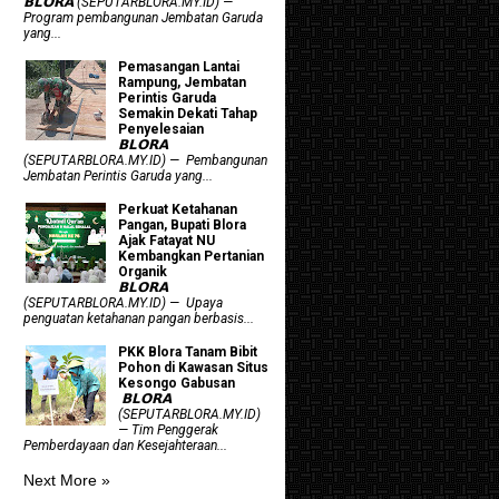
𝗕𝗟𝗢𝗥𝗔 (SEPUTARBLORA.MY.ID) —
Program pembangunan Jembatan Garuda
yang...
Pemasangan Lantai
Rampung, Jembatan
Perintis Garuda
Semakin Dekati Tahap
Penyelesaian
𝗕𝗟𝗢𝗥𝗔
(SEPUTARBLORA.MY.ID) — Pembangunan
Jembatan Perintis Garuda yang...
​Perkuat Ketahanan
Pangan, Bupati Blora
Ajak Fatayat NU
Kembangkan Pertanian
Organik
𝗕𝗟𝗢𝗥𝗔
(SEPUTARBLORA.MY.ID) — Upaya
penguatan ketahanan pangan berbasis...
PKK Blora Tanam Bibit
Pohon di Kawasan Situs
Kesongo Gabusan
‎ 𝗕𝗟𝗢𝗥𝗔
(SEPUTARBLORA.MY.ID)
— Tim Penggerak
Pemberdayaan dan Kesejahteraan...
Next More »