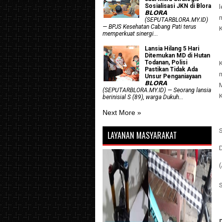
Sosialisasi JKN di Blora
𝗕𝗟𝗢𝗥𝗔
(SEPUTARBLORA.MY.ID)
— BPJS Kesehatan Cabang Pati terus
memperkuat sinergi...
Lansia Hilang 5 Hari
Ditemukan MD di Hutan
Todanan, Polisi
Pastikan Tidak Ada
Unsur Penganiayaan
𝗕𝗟𝗢𝗥𝗔
(SEPUTARBLORA.MY.ID) — Seorang lansia
berinisial S (89), warga Dukuh...
Next More »
S
LAYANAN MASYARAKAT