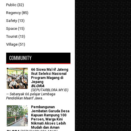
Public
(32)
Regency
(85)
Safety
(13)
Space
(15)
Tourist
(13)
Village
(51)
COMMUNITY
66 Siswa Ma’rif Jateng
Ikut Seleksi Nasional
Program Magang di
Jepang
𝗕𝗟𝗢𝗥𝗔
(SEPUTARBLORA.MY.ID)
— Sebanyak 66 pelajar Lembaga
Pendidikan Maarif Jawa...
Pembangunan
Jembatan Garuda Desa
Kapuan Rampung 100
Persen, Warga Kini
Nikmati Akses Lebih
Mudah dan Aman