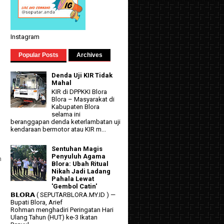
Instagram
Popular Posts
Archives
Denda Uji KIR Tidak
Mahal
KIR di DPPKKI Blora
Blora – Masyarakat di
Kabupaten Blora
selama ini
beranggapan denda keterlambatan uji
kendaraan bermotor atau KIR m...
Sentuhan Magis
Penyuluh Agama
n
Blora: Ubah Ritual
g
Nikah Jadi Ladang
Pahala Lewat
'Gembol Catin'
𝗕𝗟𝗢𝗥𝗔 ( SEPUTARBLORA.MY.ID ) —
Bupati Blora, Arief
Rohman menghadiri Peringatan Hari
Ulang Tahun (HUT) ke-3 Ikatan