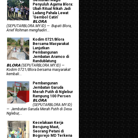
Penyuluh Agama Blora:
Ubah Ritual Nikah Jadi
Ladang Pahala Lewat
'Gembol Catin'
𝗕𝗟𝗢𝗥𝗔
(SEPUTARBLORA.MY.ID) — Bupati Blora,
Arief Rohman menghadiri...
Kodim 0721/Blora
Bersama Masyarakat
Lanjutkan
Pembangunan
Jembatan Aramco di
Randublatung
𝗕𝗟𝗢𝗥𝗔 (SEPUTARBLORA.MY.ID) —
Kodim 0721/Blora bersama masyarakat
kembali...
Pembangunan
Jembatan Garuda
Merah Putih di Nglebur
Rampung 100 Persen
𝗕𝗟𝗢𝗥𝗔
(SEPUTARBLORA.MY.ID)
— Jembatan Garuda Merah Putih di Desa
Nglebur,...
Kecelakaan Kerja
Berujung Maut,
Seorang Petani di
Bogorejo MD Terkena