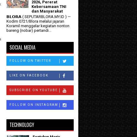
2026, Pererat
k
Kebersamaan TNI
h
dan Masyarakat
𝗕𝗟𝗢𝗥𝗔 ( SEPUTARBLORA.MY.ID ) —
Kodim 0721/Blora melalui jajaran
Koramil menggelar kegiatan nonton
bareng (nobar) pertandi...
a
SOCIAL MEDIA
FOLLOW ON TWITTER
LIKE ON FACEBOOK
SUBSCRIBE ON YOUTUBE
FOLLOW ON INSTAGRAM
TECHNOLOGY
Sentuhan Magis