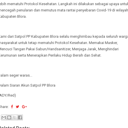
lebih mematuhi Protokol Kesehatan. Langkah ini dilakukan sebagai upaya untu
mencegah penularan dan memutus mata rantai penyebaran Covid-19 di wilaya
Kabupaten Blora.
Kami dari Satpol PP Kabupaten Blora selalu menghimbau kepada seluruh warg
masyarakat untuk tetap mematuhi Protokol Kesehatan. Memakai Masker,
Mencuci Tangan Pakai Sabun/Handsanitizer, Menjaga Jarak, Menghindari
Kerumunan serta Menerapkan Perilaku Hidup Bersih dan Sehat.
alam seger waras...
Dalam Siaran Akun Satpol PP Blora
(ADY/Red)
Share: