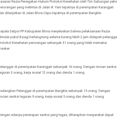
Sasaran Razia Penegakan Hukum Protokol Kesehatan oleh Tim Gabungan yakn
erorangan yang melintas di Jalan A. Yani tepatnya di perempatan Karangjati
an dilanjutkan di Jalan Blora-Cepu tepatnya di perempatan Bangkle.
Kepala Satpol PP Kabupaten Blora menjelaskan bahwa pelaksanaan Razia
imulai pukul 8 pagi berlangsung selama kurang lebih 2 jam didapati pelangga
Protokol Kesehatan perorangan sebanyak 31 orang yang tidak memakai
masker.
Pelanggar di perempatan Karangjati sebanyak 16 orang. Dengan rincian sanksi
eguran 3 orang, kerja sosial 12 orang dan denda 1 orang.
Sedangkan Pelanggar di perempatan Bangkle sebanyak 15 orang. Dengan
incian sanksi teguran 9 orang, kerja sosial 5 orang dan denda 1 orang.
Dengan adanya penerapan sanksi yang tegas, diharapkan masyarakat dapat