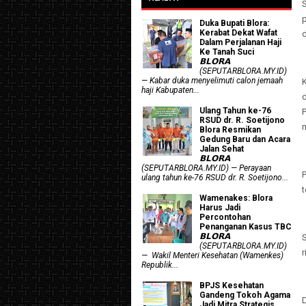
p
Duka Bupati Blora:
Kerabat Dekat Wafat
d
Dalam Perjalanan Haji
Ke Tanah Suci
𝗕𝗟𝗢𝗥𝗔
(SEPUTARBLORA.MY.ID)
— Kabar duka menyelimuti calon jemaah
haji Kabupaten...
d
Ulang Tahun ke-76
RSUD dr. R. Soetijono
Blora Resmikan
Gedung Baru dan Acara
Jalan Sehat
𝗕𝗟𝗢𝗥𝗔
(SEPUTARBLORA.MY.ID) — Perayaan
ulang tahun ke-76 RSUD dr. R. Soetijono...
t
Wamenakes: Blora
Harus Jadi
Percontohan
Penanganan Kasus TBC
𝗕𝗟𝗢𝗥𝗔
(SEPUTARBLORA.MY.ID)
r
— Wakil Menteri Kesehatan (Wamenkes)
Republik...
BPJS Kesehatan
Gandeng Tokoh Agama
Jadi Mitra Strategis