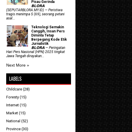
Pisau Gerinda
𝗕𝗟𝗢𝗥𝗔
(SEPUTARBLORA.MY.ID) — Peristiwa
tragis menimpa S (69), seorang petani
asal...
Teknologi Semakin
Canggih, Insan Pers
Diminta Tetap
Berpegang Kode Etik
Jurnalistik
𝗕𝗟𝗢𝗥𝗔 — Peringatan
Hari Pers Nasional (HPN) 2025 tingkat
Jawa Tengah dirayakan...
Next More »
LABELS
Childcare
(28)
Foresty
(15)
Internet
(15)
Market
(15)
National
(52)
Province
(30)