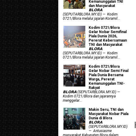
Kemanunggalan TNI
dan Masyarakat
𝗕𝗟𝗢𝗥𝗔
(SEPUTARBLORA.MY.ID) — Kodim
0721/Blora melalui jajaran Koramil...
Kodim 0721/Blora
Gelar Nobar Semifinal
Piala Dunia 2026,
Pererat Kebersamaan
TNI dan Masyarakat
𝗕𝗟𝗢𝗥𝗔
(SEPUTARBLORA.MY.ID) — Kodim
0721/Blora melalui jajaran Koramil...
Kodim 0721/Blora
Gelar Nobar Semi Final
Piala Dunia Bersama
Warga, Pererat
Kemanunggalan TNI-
Rakyat
𝗕𝗟𝗢𝗥𝗔 (SEPUTARBLORA.MY.ID) —
Kodim 0721/Blora dan jajarannya
menggelar...
Makin Seru, TNI dan
Masyarakat Nobar Piala
Dunia di Blora
𝗕𝗟𝗢𝗥𝗔
(SEPUTARBLORA.MY.ID)
— Antusiasme
masyarakat Kabupaten Blora dalam...