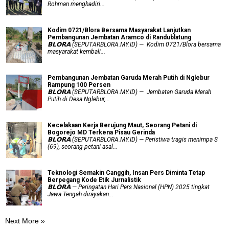
Rohman menghadiri...
Kodim 0721/Blora Bersama Masyarakat Lanjutkan
Pembangunan Jembatan Aramco di Randublatung
𝗕𝗟𝗢𝗥𝗔 (SEPUTARBLORA.MY.ID) — Kodim 0721/Blora bersama
masyarakat kembali...
Pembangunan Jembatan Garuda Merah Putih di Nglebur
Rampung 100 Persen
𝗕𝗟𝗢𝗥𝗔 (SEPUTARBLORA.MY.ID) — Jembatan Garuda Merah
Putih di Desa Nglebur,...
Kecelakaan Kerja Berujung Maut, Seorang Petani di
Bogorejo MD Terkena Pisau Gerinda
𝗕𝗟𝗢𝗥𝗔 (SEPUTARBLORA.MY.ID) — Peristiwa tragis menimpa S
(69), seorang petani asal...
Teknologi Semakin Canggih, Insan Pers Diminta Tetap
Berpegang Kode Etik Jurnalistik
𝗕𝗟𝗢𝗥𝗔 — Peringatan Hari Pers Nasional (HPN) 2025 tingkat
Jawa Tengah dirayakan...
Next More »