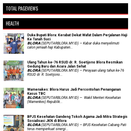
TOTAL PAGEVIEWS
HEALTH
Duka Bupati Blora: Kerabat Dekat Wafat Dalam Perjalanan Haji
Ke Tanah Suci
𝗕𝗟𝗢𝗥𝗔 (SEPUTARBLORA.MY.ID) — Kabar duka menyelimuti
calon jemaah haji Kabupaten...
Ulang Tahun ke-76 RSUD dr. R. Soetijono Blora Resmikan
Gedung Baru dan Acara Jalan Sehat
𝗕𝗟𝗢𝗥𝗔 (SEPUTARBLORA.MY.ID) — Perayaan ulang tahun ke-76
RSUD dr. R. Soetijono...
Wamenakes: Blora Harus Jadi Percontohan Penanganan
Kasus TBC
𝗕𝗟𝗢𝗥𝗔 (SEPUTARBLORA.MY.ID) — Wakil Menteri Kesehatan
(Wamenkes) Republik...
BPJS Kesehatan Gandeng Tokoh Agama Jadi Mitra Strategis
Sosialisasi JKN di Blora
𝗕𝗟𝗢𝗥𝗔 (SEPUTARBLORA.MY.ID) — BPJS Kesehatan Cabang Pati
terus memperkuat sinergi...