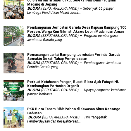
66 Siswa Ma’rif Jateng Ikut Seleksi Nasional Program
Magang di Jepang
𝗕𝗟𝗢𝗥𝗔 (SEPUTARBLORA.MY.ID) — Sebanyak 66 pelajar
Lembaga Pendidikan Maarif Jawa...
Pembangunan Jembatan Garuda Desa Kapuan Rampung 100
Persen, Warga Kini Nikmati Akses Lebih Mudah dan Aman
𝗕𝗟𝗢𝗥𝗔 (SEPUTARBLORA.MY.ID) — Program pembangunan
Jembatan Garuda yang...
Pemasangan Lantai Rampung, Jembatan Perintis Garuda
Semakin Dekati Tahap Penyelesaian
𝗕𝗟𝗢𝗥𝗔 (SEPUTARBLORA.MY.ID) — Pembangunan Jembatan
Perintis Garuda yang...
​Perkuat Ketahanan Pangan, Bupati Blora Ajak Fatayat NU
Kembangkan Pertanian Organik
𝗕𝗟𝗢𝗥𝗔 (SEPUTARBLORA.MY.ID) — Upaya penguatan ketahanan
pangan berbasis...
PKK Blora Tanam Bibit Pohon di Kawasan Situs Kesongo
Gabusan
‎ 𝗕𝗟𝗢𝗥𝗔 (SEPUTARBLORA.MY.ID) — Tim Penggerak
Pemberdayaan dan Kesejahteraan...