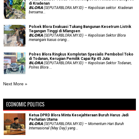
di Kradenan
𝗕𝗟𝗢𝗥𝗔 (SEPUTARBLORA.MY.ID) — Kepolisian sektor Kradenan
bersama...
Polsek Blora Evakuasi Tukang Bangunan Kesetrum Listrik
Tegangan Tinggi di Mlangsen
𝗕𝗟𝗢𝗥𝗔 (SEPUTARBLORA.MY.ID) — Kepolisian Sektor Blora
menangani kasus orang...
Polres Blora Ringkus Komplotan Spesialis Pembobol Toko
di Todanan, Kerugian Pemilik Capai Rp 45 Juta
𝗕𝗟𝗢𝗥𝗔 (SEPUTARBLORA.MY.ID) — Kepolisian Sektor Todanan,
Polres Blora ...
Next More »
ECONOMIC POLITICS
Ketua DPRD Blora Minta Kesejahteraan Buruh Harus Jadi
Perhatian Utama
​𝗕𝗟𝗢𝗥𝗔 (SEPUTARBLORA.MY.ID) — Momentum Hari Buruh
Internasional (May Day) yang...