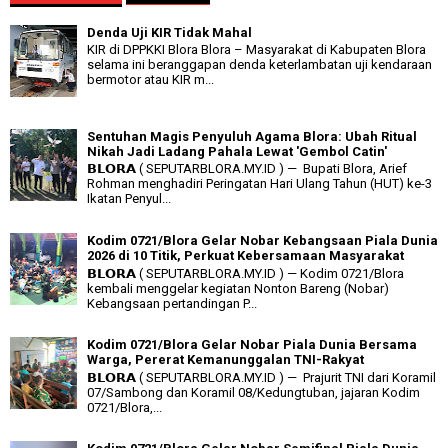
Denda Uji KIR Tidak Mahal
KIR di DPPKKI Blora Blora – Masyarakat di Kabupaten Blora
selama ini beranggapan denda keterlambatan uji kendaraan
bermotor atau KIR m...
Sentuhan Magis Penyuluh Agama Blora: Ubah Ritual
Nikah Jadi Ladang Pahala Lewat 'Gembol Catin'
𝗕𝗟𝗢𝗥𝗔 ( SEPUTARBLORA.MY.ID ) — Bupati Blora, Arief
Rohman menghadiri Peringatan Hari Ulang Tahun (HUT) ke-3
Ikatan Penyul...
Kodim 0721/Blora Gelar Nobar Kebangsaan Piala Dunia
2026 di 10 Titik, Perkuat Kebersamaan Masyarakat
𝗕𝗟𝗢𝗥𝗔 ( SEPUTARBLORA.MY.ID ) — Kodim 0721/Blora
kembali menggelar kegiatan Nonton Bareng (Nobar)
Kebangsaan pertandingan P...
Kodim 0721/Blora Gelar Nobar Piala Dunia Bersama
Warga, Pererat Kemanunggalan TNI-Rakyat
𝗕𝗟𝗢𝗥𝗔 ( SEPUTARBLORA.MY.ID ) — Prajurit TNI dari Koramil
07/Sambong dan Koramil 08/Kedungtuban, jajaran Kodim
0721/Blora,...