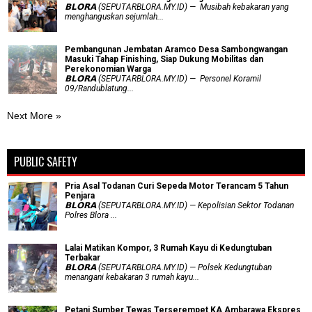
𝗕𝗟𝗢𝗥𝗔 (SEPUTARBLORA.MY.ID) — Musibah kebakaran yang
menghanguskan sejumlah...
Pembangunan Jembatan Aramco Desa Sambongwangan
Masuki Tahap Finishing, Siap Dukung Mobilitas dan
Perekonomian Warga
𝗕𝗟𝗢𝗥𝗔 (SEPUTARBLORA.MY.ID) — Personel Koramil
09/Randublatung...
Next More »
PUBLIC SAFETY
Pria Asal Todanan Curi Sepeda Motor Terancam 5 Tahun
Penjara
𝗕𝗟𝗢𝗥𝗔 (SEPUTARBLORA.MY.ID) — Kepolisian Sektor Todanan
Polres Blora ...
Lalai Matikan Kompor, 3 Rumah Kayu di Kedungtuban
Terbakar
𝗕𝗟𝗢𝗥𝗔 (SEPUTARBLORA.MY.ID) — Polsek Kedungtuban
menangani kebakaran 3 rumah kayu...
Petani Sumber Tewas Terserempet KA Ambarawa Ekspres