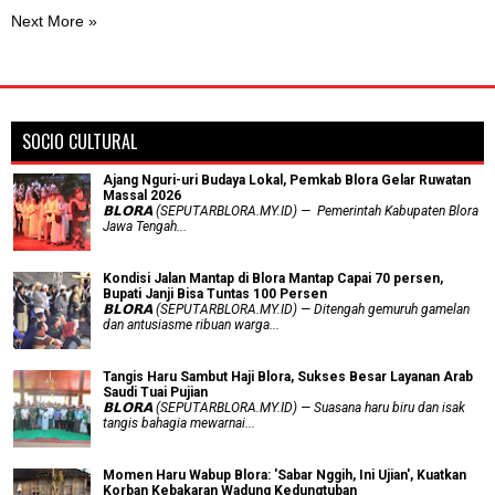
Next More »
SOCIO CULTURAL
Ajang Nguri-uri Budaya Lokal, Pemkab Blora Gelar Ruwatan
Massal 2026
𝗕𝗟𝗢𝗥𝗔 (SEPUTARBLORA.MY.ID) — Pemerintah Kabupaten Blora
Jawa Tengah...
Kondisi Jalan Mantap di Blora Mantap Capai 70 persen,
Bupati Janji Bisa Tuntas 100 Persen
𝗕𝗟𝗢𝗥𝗔 (SEPUTARBLORA.MY.ID) — Ditengah gemuruh gamelan
dan antusiasme ribuan warga...
Tangis Haru Sambut Haji Blora, Sukses Besar Layanan Arab
Saudi Tuai Pujian
𝗕𝗟𝗢𝗥𝗔 (SEPUTARBLORA.MY.ID) — Suasana haru biru dan isak
tangis bahagia mewarnai...
Momen Haru Wabup Blora: ​'Sabar Nggih, Ini Ujian', Kuatkan
Korban Kebakaran Wadung Kedungtuban