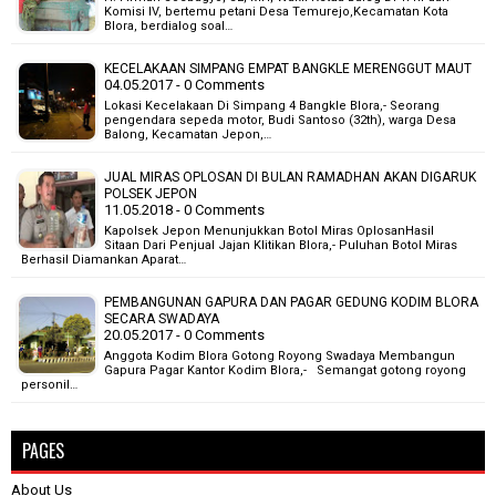
Komisi IV, bertemu petani Desa Temurejo,Kecamatan Kota
Blora, berdialog soal…
KECELAKAAN SIMPANG EMPAT BANGKLE MERENGGUT MAUT
04.05.2017 - 0 Comments
Lokasi Kecelakaan Di Simpang 4 Bangkle Blora,- Seorang
pengendara sepeda motor, Budi Santoso (32th), warga Desa
Balong, Kecamatan Jepon,…
JUAL MIRAS OPLOSAN DI BULAN RAMADHAN AKAN DIGARUK
POLSEK JEPON
11.05.2018 - 0 Comments
Kapolsek Jepon Menunjukkan Botol Miras OplosanHasil
Sitaan Dari Penjual Jajan Klitikan Blora,- Puluhan Botol Miras
Berhasil Diamankan Aparat…
PEMBANGUNAN GAPURA DAN PAGAR GEDUNG KODIM BLORA
SECARA SWADAYA
20.05.2017 - 0 Comments
Anggota Kodim Blora Gotong Royong Swadaya Membangun
Gapura Pagar Kantor Kodim Blora,- Semangat gotong royong
personil…
PAGES
About Us