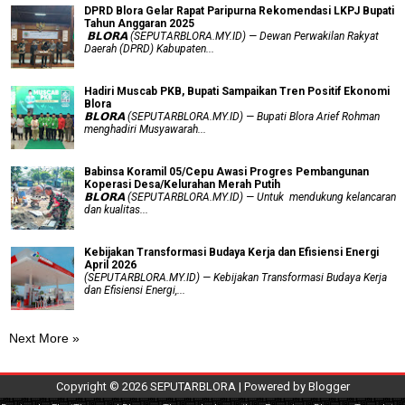
DPRD Blora Gelar Rapat Paripurna Rekomendasi LKPJ Bupati
Tahun Anggaran 2025
‎ 𝗕𝗟𝗢𝗥𝗔 (SEPUTARBLORA.MY.ID) — Dewan Perwakilan Rakyat
Daerah (DPRD) Kabupaten...
Hadiri Muscab PKB, Bupati Sampaikan Tren Positif Ekonomi
Blora
𝗕𝗟𝗢𝗥𝗔 (SEPUTARBLORA.MY.ID) — Bupati Blora Arief Rohman
menghadiri Musyawarah...
Babinsa Koramil 05/Cepu Awasi Progres Pembangunan
Koperasi Desa/Kelurahan Merah Putih
𝗕𝗟𝗢𝗥𝗔 (SEPUTARBLORA.MY.ID) — Untuk mendukung kelancaran
dan kualitas...
Kebijakan Transformasi Budaya Kerja dan Efisiensi Energi
April 2026
(SEPUTARBLORA.MY.ID) — Kebijakan Transformasi Budaya Kerja
dan Efisiensi Energi,...
Next More »
Copyright ©
2026
SEPUTARBLORA
| Powered by
Blogger