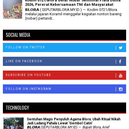
Kodim 0721/Blora Gelar Nobar Semifinal Piala Dunia
2026, Pererat Kebersamaan TNI dan Masyarakat
𝗕𝗟𝗢𝗥𝗔 ( SEPUTARBLORA.MY.ID ) — Kodim 0721/Blora
melalui jajaran Koramil menggelar kegiatan nonton bareng
(nobar) pertandi...
SOCIAL MEDIA
FOLLOW ON TWITTER
LIKE ON FACEBOOK
SUBSCRIBE ON YOUTUBE
FOLLOW ON INSTAGRAM
TECHNOLOGY
Sentuhan Magis Penyuluh Agama Blora: Ubah Ritual Nikah
Jadi Ladang Pahala Lewat 'Gembol Catin'
𝗕𝗟𝗢𝗥𝗔 (SEPUTARBLORA.MY.ID) — Bupati Blora, Arief