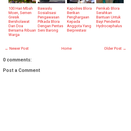
100 Hari Mbah
Bawaslu
Kapolres Blora
Pemkab Blora
Moen, Semen
Sosialisasi
Berikan
Serahkan
Gresik
Pengawasan
Penghargaan
Bantuan Untuk
Bersholawat
Pilkada Blora
Kepada
Bayi Penderita
Dan Doa
Dengan Pentas
Anggota Yang
Hydrocephalus
Bersama Ribuan
Seni Barong
Berprestasi
Warga
← Newer Post
Home
Older Post →
0 comments:
Post a Comment