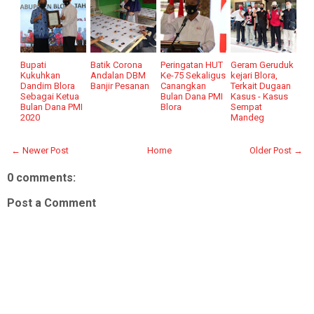
Bupati
Batik Corona
Peringatan HUT
Geram Geruduk
Kukuhkan
Andalan DBM
Ke-75 Sekaligus
kejari Blora,
Dandim Blora
Banjir Pesanan
Canangkan
Terkait Dugaan
Sebagai Ketua
Bulan Dana PMI
Kasus - Kasus
Bulan Dana PMI
Blora
Sempat
2020
Mandeg
← Newer Post
Home
Older Post →
0 comments:
Post a Comment