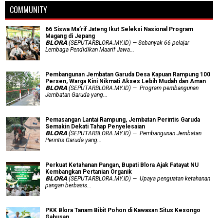
COMMUNITY
66 Siswa Ma’rif Jateng Ikut Seleksi Nasional Program
Magang di Jepang
𝗕𝗟𝗢𝗥𝗔 (SEPUTARBLORA.MY.ID) — Sebanyak 66 pelajar
Lembaga Pendidikan Maarif Jawa...
Pembangunan Jembatan Garuda Desa Kapuan Rampung 100
Persen, Warga Kini Nikmati Akses Lebih Mudah dan Aman
𝗕𝗟𝗢𝗥𝗔 (SEPUTARBLORA.MY.ID) — Program pembangunan
Jembatan Garuda yang...
Pemasangan Lantai Rampung, Jembatan Perintis Garuda
Semakin Dekati Tahap Penyelesaian
𝗕𝗟𝗢𝗥𝗔 (SEPUTARBLORA.MY.ID) — Pembangunan Jembatan
Perintis Garuda yang...
​Perkuat Ketahanan Pangan, Bupati Blora Ajak Fatayat NU
Kembangkan Pertanian Organik
𝗕𝗟𝗢𝗥𝗔 (SEPUTARBLORA.MY.ID) — Upaya penguatan ketahanan
pangan berbasis...
PKK Blora Tanam Bibit Pohon di Kawasan Situs Kesongo
Gabusan