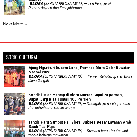
‎ 𝗕𝗟𝗢𝗥𝗔 (SEPUTARBLORA.MY.ID) — Tim Penggerak
Pemberdayaan dan Kesejahteraan...
Next More »
SOCIO CULTURAL
Ajang Nguri-uri Budaya Lokal, Pemkab Blora Gelar Ruwatan
Massal 2026
𝗕𝗟𝗢𝗥𝗔 (SEPUTARBLORA.MY.ID) — Pemerintah Kabupaten Blora
Jawa Tengah...
Kondisi Jalan Mantap di Blora Mantap Capai 70 persen,
Bupati Janji Bisa Tuntas 100 Persen
𝗕𝗟𝗢𝗥𝗔 (SEPUTARBLORA.MY.ID) — Ditengah gemuruh gamelan
dan antusiasme ribuan warga...
Tangis Haru Sambut Haji Blora, Sukses Besar Layanan Arab
Saudi Tuai Pujian
𝗕𝗟𝗢𝗥𝗔 (SEPUTARBLORA.MY.ID) — Suasana haru biru dan isak
tangis bahagia mewarnai...