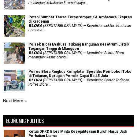
menangani kebakaran 3 rumah kayu...
Petani Sumber Tewas Terserempet KA Ambarawa Ekspres
di Kradenan
𝗕𝗟𝗢𝗥𝗔 (SEPUTARBLORA.MY.ID) — Kepolisian sektor Kradenan
bersama...
Polsek Blora Evakuasi Tukang Bangunan Kesetrum Listrik
Tegangan Tinggi di Mlangsen
𝗕𝗟𝗢𝗥𝗔 (SEPUTARBLORA.MY.ID) — Kepolisian Sektor Blora
menangani kasus orang...
Polres Blora Ringkus Komplotan Spesialis Pembobol Toko
di Todanan, Kerugian Pemilik Capai Rp 45 Juta
𝗕𝗟𝗢𝗥𝗔 (SEPUTARBLORA.MY.ID) — Kepolisian Sektor Todanan,
Polres Blora ...
Next More »
ECONOMIC POLITICS
Ketua DPRD Blora Minta Kesejahteraan Buruh Harus Jadi
Perhatian Utama