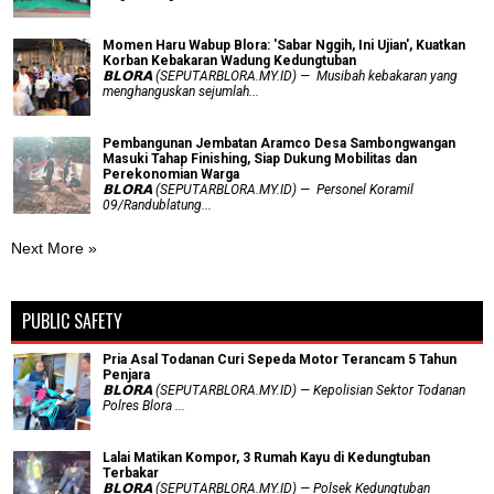
Momen Haru Wabup Blora: ​'Sabar Nggih, Ini Ujian', Kuatkan
Korban Kebakaran Wadung Kedungtuban
𝗕𝗟𝗢𝗥𝗔 (SEPUTARBLORA.MY.ID) — Musibah kebakaran yang
menghanguskan sejumlah...
Pembangunan Jembatan Aramco Desa Sambongwangan
Masuki Tahap Finishing, Siap Dukung Mobilitas dan
Perekonomian Warga
𝗕𝗟𝗢𝗥𝗔 (SEPUTARBLORA.MY.ID) — Personel Koramil
09/Randublatung...
Next More »
PUBLIC SAFETY
Pria Asal Todanan Curi Sepeda Motor Terancam 5 Tahun
Penjara
𝗕𝗟𝗢𝗥𝗔 (SEPUTARBLORA.MY.ID) — Kepolisian Sektor Todanan
Polres Blora ...
Lalai Matikan Kompor, 3 Rumah Kayu di Kedungtuban
Terbakar
𝗕𝗟𝗢𝗥𝗔 (SEPUTARBLORA.MY.ID) — Polsek Kedungtuban