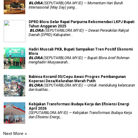
​𝗕𝗟𝗢𝗥𝗔 (SEPUTARBLORA.MY.ID) — Momentum Hari Buruh
Internasional (May Day) yang...
DPRD Blora Gelar Rapat Paripurna Rekomendasi LKPJ Bupati
Tahun Anggaran 2025
‎ 𝗕𝗟𝗢𝗥𝗔 (SEPUTARBLORA.MY.ID) — Dewan Perwakilan Rakyat
Daerah (DPRD) Kabupaten...
Hadiri Muscab PKB, Bupati Sampaikan Tren Positif Ekonomi
Blora
𝗕𝗟𝗢𝗥𝗔 (SEPUTARBLORA.MY.ID) — Bupati Blora Arief Rohman
menghadiri Musyawarah...
Babinsa Koramil 05/Cepu Awasi Progres Pembangunan
Koperasi Desa/Kelurahan Merah Putih
𝗕𝗟𝗢𝗥𝗔 (SEPUTARBLORA.MY.ID) — Untuk mendukung kelancaran
dan kualitas...
Kebijakan Transformasi Budaya Kerja dan Efisiensi Energi
April 2026
(SEPUTARBLORA.MY.ID) — Kebijakan Transformasi Budaya Kerja
dan Efisiensi Energi,...
Next More »