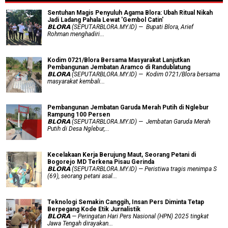
Sentuhan Magis Penyuluh Agama Blora: Ubah Ritual Nikah
Jadi Ladang Pahala Lewat 'Gembol Catin'
𝗕𝗟𝗢𝗥𝗔 (SEPUTARBLORA.MY.ID) — Bupati Blora, Arief
Rohman menghadiri...
Kodim 0721/Blora Bersama Masyarakat Lanjutkan
Pembangunan Jembatan Aramco di Randublatung
𝗕𝗟𝗢𝗥𝗔 (SEPUTARBLORA.MY.ID) — Kodim 0721/Blora bersama
masyarakat kembali...
Pembangunan Jembatan Garuda Merah Putih di Nglebur
Rampung 100 Persen
𝗕𝗟𝗢𝗥𝗔 (SEPUTARBLORA.MY.ID) — Jembatan Garuda Merah
Putih di Desa Nglebur,...
Kecelakaan Kerja Berujung Maut, Seorang Petani di
Bogorejo MD Terkena Pisau Gerinda
𝗕𝗟𝗢𝗥𝗔 (SEPUTARBLORA.MY.ID) — Peristiwa tragis menimpa S
(69), seorang petani asal...
Teknologi Semakin Canggih, Insan Pers Diminta Tetap
Berpegang Kode Etik Jurnalistik
𝗕𝗟𝗢𝗥𝗔 — Peringatan Hari Pers Nasional (HPN) 2025 tingkat
Jawa Tengah dirayakan...