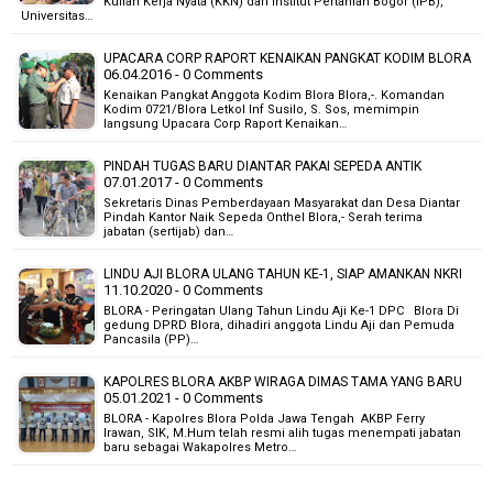
Kuliah Kerja Nyata (KKN) dari Institut Pertanian Bogor (IPB),
Universitas…
UPACARA CORP RAPORT KENAIKAN PANGKAT KODIM BLORA
06.04.2016 - 0 Comments
Kenaikan Pangkat Anggota Kodim Blora Blora,-. Komandan
Kodim 0721/Blora Letkol Inf Susilo, S. Sos, memimpin
langsung Upacara Corp Raport Kenaikan…
PINDAH TUGAS BARU DIANTAR PAKAI SEPEDA ANTIK
07.01.2017 - 0 Comments
Sekretaris Dinas Pemberdayaan Masyarakat dan Desa Diantar
Pindah Kantor Naik Sepeda Onthel Blora,- Serah terima
jabatan (sertijab) dan…
LINDU AJI BLORA ULANG TAHUN KE-1, SIAP AMANKAN NKRI
11.10.2020 - 0 Comments
BLORA - Peringatan Ulang Tahun Lindu Aji Ke-1 DPC Blora Di
gedung DPRD Blora, dihadiri anggota Lindu Aji dan Pemuda
Pancasila (PP)…
KAPOLRES BLORA AKBP WIRAGA DIMAS TAMA YANG BARU
05.01.2021 - 0 Comments
BLORA - Kapolres Blora Polda Jawa Tengah AKBP Ferry
Irawan, SIK, M.Hum telah resmi alih tugas menempati jabatan
baru sebagai Wakapolres Metro…