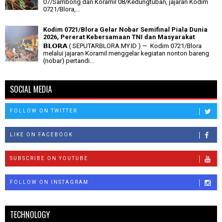
07/Sambong dan Koramil 08/Kedungtuban, jajaran Kodim
0721/Blora,...
Kodim 0721/Blora Gelar Nobar Semifinal Piala Dunia
2026, Pererat Kebersamaan TNI dan Masyarakat
𝗕𝗟𝗢𝗥𝗔 ( SEPUTARBLORA.MY.ID ) — Kodim 0721/Blora
melalui jajaran Koramil menggelar kegiatan nonton bareng
(nobar) pertandi...
SOCIAL MEDIA
FOLLOW ON TWITTER
LIKE ON FACEBOOK
SUBSCRIBE ON YOUTUBE
FOLLOW ON INSTAGRAM
TECHNOLOGY