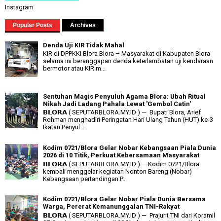
Instagram
Popular Posts
Archives
Denda Uji KIR Tidak Mahal
KIR di DPPKKI Blora Blora – Masyarakat di Kabupaten Blora
selama ini beranggapan denda keterlambatan uji kendaraan
bermotor atau KIR m...
Sentuhan Magis Penyuluh Agama Blora: Ubah Ritual
Nikah Jadi Ladang Pahala Lewat 'Gembol Catin'
𝗕𝗟𝗢𝗥𝗔 ( SEPUTARBLORA.MY.ID ) — Bupati Blora, Arief
Rohman menghadiri Peringatan Hari Ulang Tahun (HUT) ke-3
Ikatan Penyul...
Kodim 0721/Blora Gelar Nobar Kebangsaan Piala Dunia
2026 di 10 Titik, Perkuat Kebersamaan Masyarakat
𝗕𝗟𝗢𝗥𝗔 ( SEPUTARBLORA.MY.ID ) — Kodim 0721/Blora
kembali menggelar kegiatan Nonton Bareng (Nobar)
Kebangsaan pertandingan P...
Kodim 0721/Blora Gelar Nobar Piala Dunia Bersama
Warga, Pererat Kemanunggalan TNI-Rakyat
𝗕𝗟𝗢𝗥𝗔 ( SEPUTARBLORA.MY.ID ) — Prajurit TNI dari Koramil