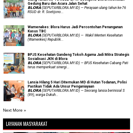
Gedung Baru dan Acara Jalan Sehat
𝗕𝗟𝗢𝗥𝗔 (SEPUTARBLORA.MY.ID) — Perayaan ulang tahun ke-76
RSUD dr. R. Soetijono...
Wamenakes: Blora Harus Jadi Percontohan Penanganan
Kasus TBC
𝗕𝗟𝗢𝗥𝗔 (SEPUTARBLORA.MY.ID) — Wakil Menteri Kesehatan
(Wamenkes) Republik...
BPJS Kesehatan Gandeng Tokoh Agama Jadi Mitra Strategis
Sosialisasi JKN di Blora
𝗕𝗟𝗢𝗥𝗔 (SEPUTARBLORA.MY.ID) — BPJS Kesehatan Cabang Pati
terus memperkuat sinergi...
Lansia Hilang 5 Hari Ditemukan MD di Hutan Todanan, Polisi
Pastikan Tidak Ada Unsur Penganiayaan
𝗕𝗟𝗢𝗥𝗔 (SEPUTARBLORA.MY.ID) — Seorang lansia berinisial S
(89), warga Dukuh...
Next More »
LAYANAN MASYARAKAT