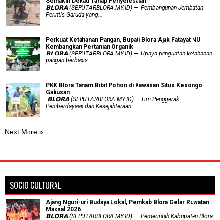
Semakin Dekati Tahap Penyelesaian
𝗕𝗟𝗢𝗥𝗔 (SEPUTARBLORA.MY.ID) — Pembangunan Jembatan
Perintis Garuda yang...
​Perkuat Ketahanan Pangan, Bupati Blora Ajak Fatayat NU
Kembangkan Pertanian Organik
𝗕𝗟𝗢𝗥𝗔 (SEPUTARBLORA.MY.ID) — Upaya penguatan ketahanan
pangan berbasis...
PKK Blora Tanam Bibit Pohon di Kawasan Situs Kesongo
Gabusan
‎ 𝗕𝗟𝗢𝗥𝗔 (SEPUTARBLORA.MY.ID) — Tim Penggerak
Pemberdayaan dan Kesejahteraan...
Next More »
SOCIO CULTURAL
Ajang Nguri-uri Budaya Lokal, Pemkab Blora Gelar Ruwatan
Massal 2026
𝗕𝗟𝗢𝗥𝗔 (SEPUTARBLORA.MY.ID) — Pemerintah Kabupaten Blora