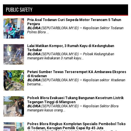
PUBLIC SAFETY
Pria Asal Todanan Curi Sepeda Motor Terancam 5 Tahun
Penjara
𝗕𝗟𝗢𝗥𝗔 (SEPUTARBLORA.MY.ID) — Kepolisian Sektor Todanan
Polres Blora ...
Lalai Matikan Kompor, 3 Rumah Kayu di Kedungtuban
Terbakar
𝗕𝗟𝗢𝗥𝗔 (SEPUTARBLORA.MY.ID) — Polsek Kedungtuban
menangani kebakaran 3 rumah kayu...
Petani Sumber Tewas Terserempet KA Ambarawa Ekspres
di Kradenan
𝗕𝗟𝗢𝗥𝗔 (SEPUTARBLORA.MY.ID) — Kepolisian sektor Kradenan
bersama...
Polsek Blora Evakuasi Tukang Bangunan Kesetrum Listrik
Tegangan Tinggi di Mlangsen
𝗕𝗟𝗢𝗥𝗔 (SEPUTARBLORA.MY.ID) — Kepolisian Sektor Blora
menangani kasus orang...
Polres Blora Ringkus Komplotan Spesialis Pembobol Toko
di Todanan, Kerugian Pemilik Capai Rp 45 Juta