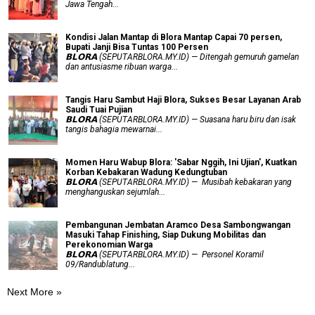
Jawa Tengah...
Kondisi Jalan Mantap di Blora Mantap Capai 70 persen,
Bupati Janji Bisa Tuntas 100 Persen
𝗕𝗟𝗢𝗥𝗔 (SEPUTARBLORA.MY.ID) — Ditengah gemuruh gamelan
dan antusiasme ribuan warga...
Tangis Haru Sambut Haji Blora, Sukses Besar Layanan Arab
Saudi Tuai Pujian
𝗕𝗟𝗢𝗥𝗔 (SEPUTARBLORA.MY.ID) — Suasana haru biru dan isak
tangis bahagia mewarnai...
Momen Haru Wabup Blora: ​'Sabar Nggih, Ini Ujian', Kuatkan
Korban Kebakaran Wadung Kedungtuban
𝗕𝗟𝗢𝗥𝗔 (SEPUTARBLORA.MY.ID) — Musibah kebakaran yang
menghanguskan sejumlah...
Pembangunan Jembatan Aramco Desa Sambongwangan
Masuki Tahap Finishing, Siap Dukung Mobilitas dan
Perekonomian Warga
𝗕𝗟𝗢𝗥𝗔 (SEPUTARBLORA.MY.ID) — Personel Koramil
09/Randublatung...
Next More »