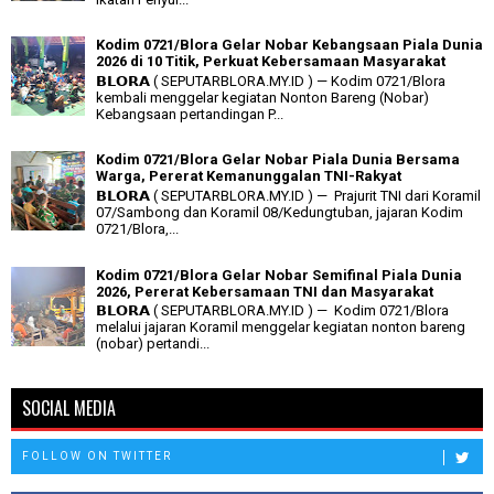
Kodim 0721/Blora Gelar Nobar Kebangsaan Piala Dunia
2026 di 10 Titik, Perkuat Kebersamaan Masyarakat
𝗕𝗟𝗢𝗥𝗔 ( SEPUTARBLORA.MY.ID ) — Kodim 0721/Blora
kembali menggelar kegiatan Nonton Bareng (Nobar)
Kebangsaan pertandingan P...
Kodim 0721/Blora Gelar Nobar Piala Dunia Bersama
Warga, Pererat Kemanunggalan TNI-Rakyat
𝗕𝗟𝗢𝗥𝗔 ( SEPUTARBLORA.MY.ID ) — Prajurit TNI dari Koramil
07/Sambong dan Koramil 08/Kedungtuban, jajaran Kodim
0721/Blora,...
Kodim 0721/Blora Gelar Nobar Semifinal Piala Dunia
2026, Pererat Kebersamaan TNI dan Masyarakat
𝗕𝗟𝗢𝗥𝗔 ( SEPUTARBLORA.MY.ID ) — Kodim 0721/Blora
melalui jajaran Koramil menggelar kegiatan nonton bareng
(nobar) pertandi...
SOCIAL MEDIA
FOLLOW ON TWITTER