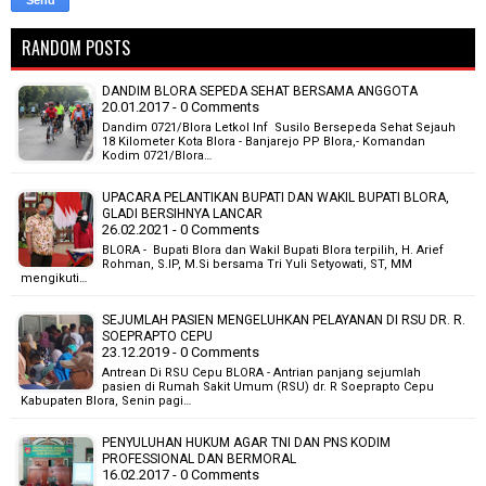
RANDOM POSTS
DANDIM BLORA SEPEDA SEHAT BERSAMA ANGGOTA
20.01.2017 - 0 Comments
Dandim 0721/Blora Letkol Inf Susilo Bersepeda Sehat Sejauh
18 Kilometer Kota Blora - Banjarejo PP Blora,- Komandan
Kodim 0721/Blora…
UPACARA PELANTIKAN BUPATI DAN WAKIL BUPATI BLORA,
GLADI BERSIHNYA LANCAR
26.02.2021 - 0 Comments
BLORA - Bupati Blora dan Wakil Bupati Blora terpilih, H. Arief
Rohman, S.IP, M.Si bersama Tri Yuli Setyowati, ST, MM
mengikuti…
SEJUMLAH PASIEN MENGELUHKAN PELAYANAN DI RSU DR. R.
SOEPRAPTO CEPU
23.12.2019 - 0 Comments
Antrean Di RSU Cepu BLORA - Antrian panjang sejumlah
pasien di Rumah Sakit Umum (RSU) dr. R Soeprapto Cepu
Kabupaten Blora, Senin pagi…
PENYULUHAN HUKUM AGAR TNI DAN PNS KODIM
PROFESSIONAL DAN BERMORAL
16.02.2017 - 0 Comments