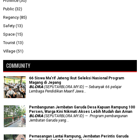
Province
(30)
Public
(32)
Regency
(85)
Safety
(13)
Space
(15)
Tourist
(13)
Village
(51)
COMMUNITY
66 Siswa Ma’rif Jateng Ikut Seleksi Nasional Program
Magang di Jepang
𝗕𝗟𝗢𝗥𝗔 (SEPUTARBLORA.MY.ID) — Sebanyak 66 pelajar
Lembaga Pendidikan Maarif Jawa...
Pembangunan Jembatan Garuda Desa Kapuan Rampung 100
Persen, Warga Kini Nikmati Akses Lebih Mudah dan Aman
𝗕𝗟𝗢𝗥𝗔 (SEPUTARBLORA.MY.ID) — Program pembangunan
Jembatan Garuda yang...
Pemasangan Lantai Rampung, Jembatan Perintis Garuda