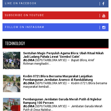
LIKE ON FACEBOOK
SUBSCRIBE ON YOUTUBE
FOLLOW ON INSTAGRAM
TECHNOLOGY
Sentuhan Magis Penyuluh Agama Blora: Ubah Ritual Nikah
Jadi Ladang Pahala Lewat 'Gembol Catin'
𝗕𝗟𝗢𝗥𝗔 (SEPUTARBLORA.MY.ID) — Bupati Blora, Arief
Rohman menghadiri...
Kodim 0721/Blora Bersama Masyarakat Lanjutkan
Pembangunan Jembatan Aramco di Randublatung
𝗕𝗟𝗢𝗥𝗔 (SEPUTARBLORA.MY.ID) — Kodim 0721/Blora bersama
masyarakat kembali...
Pembangunan Jembatan Garuda Merah Putih di Nglebur
Rampung 100 Persen
𝗕𝗟𝗢𝗥𝗔 (SEPUTARBLORA.MY.ID) — Jembatan Garuda Merah
Putih di Desa Nglebur,...