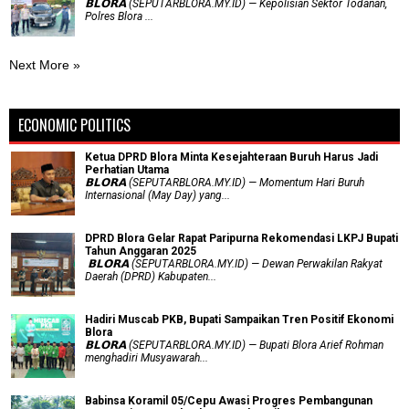
𝗕𝗟𝗢𝗥𝗔 (SEPUTARBLORA.MY.ID) — Kepolisian Sektor Todanan,
Polres Blora ...
Next More »
ECONOMIC POLITICS
Ketua DPRD Blora Minta Kesejahteraan Buruh Harus Jadi
Perhatian Utama
​𝗕𝗟𝗢𝗥𝗔 (SEPUTARBLORA.MY.ID) — Momentum Hari Buruh
Internasional (May Day) yang...
DPRD Blora Gelar Rapat Paripurna Rekomendasi LKPJ Bupati
Tahun Anggaran 2025
‎ 𝗕𝗟𝗢𝗥𝗔 (SEPUTARBLORA.MY.ID) — Dewan Perwakilan Rakyat
Daerah (DPRD) Kabupaten...
Hadiri Muscab PKB, Bupati Sampaikan Tren Positif Ekonomi
Blora
𝗕𝗟𝗢𝗥𝗔 (SEPUTARBLORA.MY.ID) — Bupati Blora Arief Rohman
menghadiri Musyawarah...
Babinsa Koramil 05/Cepu Awasi Progres Pembangunan