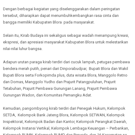
Dengan berbagai kegiatan yang diselenggarakan dalam peringatan
tersebut, diharapkan dapat menumbuhkembangkan rasa cinta dan
bangga memiliki Kabupaten Blora pada masyarakat.
Selain itu, Kirab Budaya ini sekaligus sebagai wadah menampung kreasi,
ekspresi, dan apresiasi masyarakat Kabupaten Blora untuk melestarikan
nilai-nilai luhur bangsa.
Adapun urutan paraga kirab terdiri dari cucuk lampah, petugas pembawa
bendera merah putih, penari dari Dinporabudpar, Bupati Blora dan Wakil
Bupati Blora serta Forkopimda plus, duta wisata Blora, Manggolo Retno
dan Domas, Manggolo Yudho dan Prajurit Patangpuluhan, Prajurit
Tetabuhan, Prajurit Pembawa Gunungan Lanang, Prajurit Pembawa
Gunungan Wadon, dan Komunitas Pemangku Adat.
Kemudian, pangombyong kirab terdiri dari Penegak Hukum, Kelompok
SETDA, Kelompok Bank Jateng Blora, Kelompok SETWAN, Kelompok
Inspektorat, Kelompok Badan dan Kantor, Kelompok Perangkat Daerah,
Kelompok Instansi Vertikal, Kelompok Lembaga Keuangan – Perbankan,
Kelompok BUMN, Kelompok BUMD dan Perusda, dan 16 Kecamatan se-