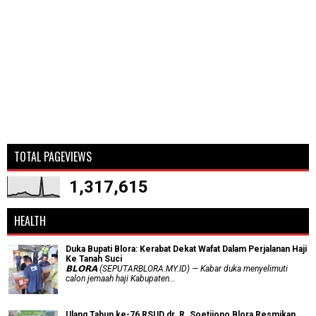
TOTAL PAGEVIEWS
1,317,615
HEALTH
Duka Bupati Blora: Kerabat Dekat Wafat Dalam Perjalanan Haji
Ke Tanah Suci
𝗕𝗟𝗢𝗥𝗔 (SEPUTARBLORA.MY.ID) — Kabar duka menyelimuti
calon jemaah haji Kabupaten...
Ulang Tahun ke-76 RSUD dr. R. Soetijono Blora Resmikan