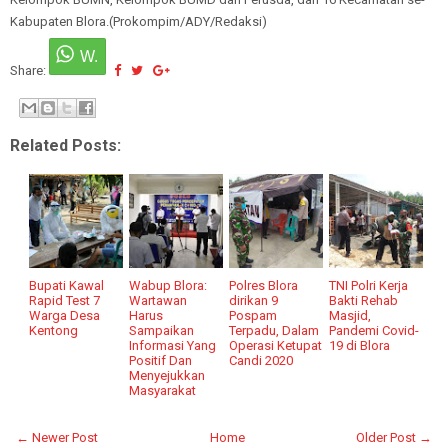
Kabupaten Blora.(Prokompim/ADY/Redaksi)
Share:
Related Posts:
Bupati Kawal
Wabup Blora:
Polres Blora
TNI Polri Kerja
Rapid Test 7
Wartawan
dirikan 9
Bakti Rehab
Warga Desa
Harus
Pospam
Masjid,
Kentong
Sampaikan
Terpadu, Dalam
Pandemi Covid-
Informasi Yang
Operasi Ketupat
19 di Blora
Positif Dan
Candi 2020
Menyejukkan
Masyarakat
← Newer Post
Home
Older Post →