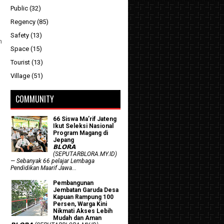
Public
(32)
Regency
(85)
Safety
(13)
n
Space
(15)
Tourist
(13)
Village
(51)
COMMUNITY
66 Siswa Ma’rif Jateng
Ikut Seleksi Nasional
Program Magang di
Jepang
𝗕𝗟𝗢𝗥𝗔
(SEPUTARBLORA.MY.ID)
— Sebanyak 66 pelajar Lembaga
Pendidikan Maarif Jawa...
Pembangunan
Jembatan Garuda Desa
Kapuan Rampung 100
Persen, Warga Kini
Nikmati Akses Lebih
Mudah dan Aman