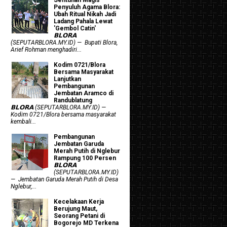
Penyuluh Agama Blora:
Ubah Ritual Nikah Jadi
Ladang Pahala Lewat
'Gembol Catin'
𝗕𝗟𝗢𝗥𝗔
(SEPUTARBLORA.MY.ID) — Bupati Blora,
Arief Rohman menghadiri...
Kodim 0721/Blora
Bersama Masyarakat
Lanjutkan
Pembangunan
Jembatan Aramco di
Randublatung
𝗕𝗟𝗢𝗥𝗔 (SEPUTARBLORA.MY.ID) —
Kodim 0721/Blora bersama masyarakat
kembali...
Pembangunan
Jembatan Garuda
Merah Putih di Nglebur
Rampung 100 Persen
𝗕𝗟𝗢𝗥𝗔
(SEPUTARBLORA.MY.ID)
— Jembatan Garuda Merah Putih di Desa
Nglebur,...
Kecelakaan Kerja
Berujung Maut,
Seorang Petani di
Bogorejo MD Terkena