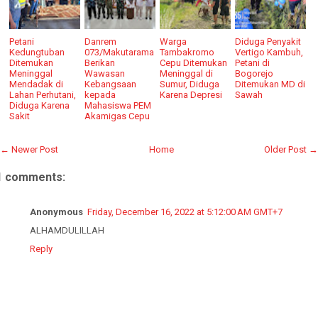
Petani
Danrem
Warga
Diduga Penyakit
Kedungtuban
073/Makutarama
Tambakromo
Vertigo Kambuh,
Ditemukan
Berikan
Cepu Ditemukan
Petani di
Meninggal
Wawasan
Meninggal di
Bogorejo
Mendadak di
Kebangsaan
Sumur, Diduga
Ditemukan MD di
Lahan Perhutani,
kepada
Karena Depresi
Sawah
Diduga Karena
Mahasiswa PEM
Sakit
Akamigas Cepu
← Newer Post
Home
Older Post →
1 comments:
Anonymous
Friday, December 16, 2022 at 5:12:00 AM GMT+7
ALHAMDULILLAH
Reply