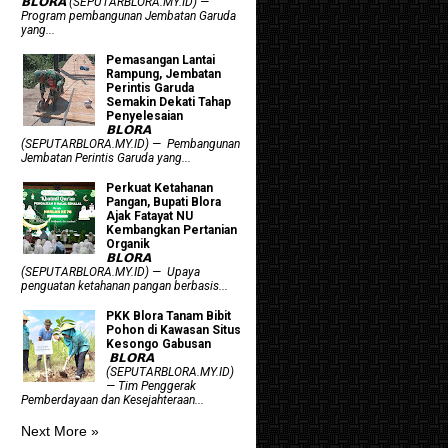
𝗕𝗟𝗢𝗥𝗔 (SEPUTARBLORA.MY.ID) —
Program pembangunan Jembatan Garuda
yang...
Pemasangan Lantai
Rampung, Jembatan
Perintis Garuda
Semakin Dekati Tahap
Penyelesaian
𝗕𝗟𝗢𝗥𝗔
(SEPUTARBLORA.MY.ID) — Pembangunan
Jembatan Perintis Garuda yang...
​Perkuat Ketahanan
Pangan, Bupati Blora
Ajak Fatayat NU
Kembangkan Pertanian
Organik
𝗕𝗟𝗢𝗥𝗔
(SEPUTARBLORA.MY.ID) — Upaya
penguatan ketahanan pangan berbasis...
PKK Blora Tanam Bibit
Pohon di Kawasan Situs
Kesongo Gabusan
‎ 𝗕𝗟𝗢𝗥𝗔
(SEPUTARBLORA.MY.ID)
— Tim Penggerak
Pemberdayaan dan Kesejahteraan...
Next More »