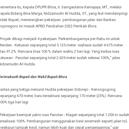
ementara itu, Kepala DPUPR Blora, Ir. Samgautama Karnajaya, MT., melalui
Kepala Bidang Bina Marga, Nidzamudin Al Hudda, ST., yang ikut mendampingi
sidak Bupati, menerangkan pekerjaan pembangunan jalan dari Bankeu
Bojonegoro ini masuk APBD Perubahan 2022 Pemkab Blora.
"Proyek dibagi menjadi 4 pekerjaan. Perkembangannya per Rabu ini untuk
Menden - Ketuwan sepanjang total 5.125 meter realisasi sudah 4.675 meter
tau 91.2%. Rencana bisa 100 % dalam waktu 2 hari lagi. Yang kedua ruas
etuwan - Panolan sepanjang total 2.629 meter sudah selesai 100%," jelas
Nidzamudin Al Hudda.
erimakasih Bupati dan Wakil Bupati Blora
Lantas yang ketiga menurut Hudda pekerjaan Sidorejo - Kenongogong
epanjang 670 meter, baru terealisasi sepanjang 170 meter (25%). Rencana
00% tiga hari lagi.
Pekerjaan keempat yakni ruas Panolan - Klagen sepanjang total 1.200 m suda
terealisasi 100%. Pembangunan menggunakan besi wiremesh seperti jalan tol,
eskipun tampak kecil, namun lebih kuat dan cepat pengerjaannya," ujar