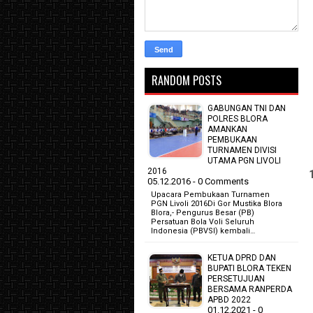
RANDOM POSTS
GABUNGAN TNI DAN
POLRES BLORA
AMANKAN
PEMBUKAAN
TURNAMEN DIVISI
UTAMA PGN LIVOLI
2016
05.12.2016 - 0 Comments
Upacara Pembukaan Turnamen
PGN Livoli 2016Di Gor Mustika Blora
Blora,- Pengurus Besar (PB)
Persatuan Bola Voli Seluruh
Indonesia (PBVSI) kembali…
KETUA DPRD DAN
BUPATI BLORA TEKEN
PERSETUJUAN
BERSAMA RANPERDA
APBD 2022
01.12.2021 - 0