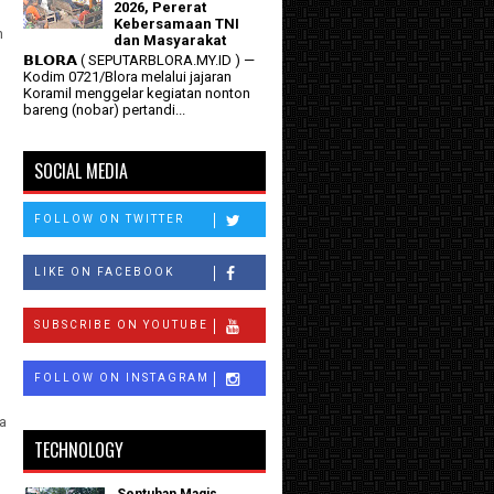
2026, Pererat
Kebersamaan TNI
n
dan Masyarakat
𝗕𝗟𝗢𝗥𝗔 ( SEPUTARBLORA.MY.ID ) —
Kodim 0721/Blora melalui jajaran
Koramil menggelar kegiatan nonton
bareng (nobar) pertandi...
SOCIAL MEDIA
FOLLOW ON TWITTER
LIKE ON FACEBOOK
SUBSCRIBE ON YOUTUBE
FOLLOW ON INSTAGRAM
a
TECHNOLOGY
Sentuhan Magis