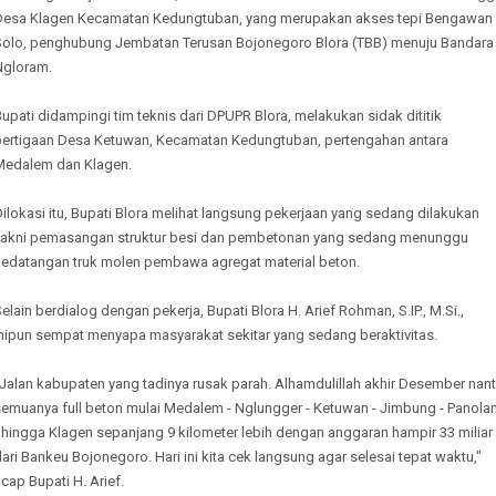
Desa Klagen Kecamatan Kedungtuban, yang merupakan akses tepi Bengawan
Solo, penghubung Jembatan Terusan Bojonegoro Blora (TBB) menuju Bandara
Ngloram.
upati didampingi tim teknis dari DPUPR Blora, melakukan sidak dititik
pertigaan Desa Ketuwan, Kecamatan Kedungtuban, pertengahan antara
Medalem dan Klagen.
ilokasi itu, Bupati Blora melihat langsung pekerjaan yang sedang dilakukan
yakni pemasangan struktur besi dan pembetonan yang sedang menunggu
kedatangan truk molen pembawa agregat material beton.
elain berdialog dengan pekerja, Bupati Blora H. Arief Rohman, S.IP., M.Si.,
inipun sempat menyapa masyarakat sekitar yang sedang beraktivitas.
Jalan kabupaten yang tadinya rusak parah. Alhamdulillah akhir Desember nant
semuanya full beton mulai Medalem - Nglungger - Ketuwan - Jimbung - Panola
 hingga Klagen sepanjang 9 kilometer lebih dengan anggaran hampir 33 miliar
ari Bankeu Bojonegoro. Hari ini kita cek langsung agar selesai tepat waktu,"
cap Bupati H. Arief.