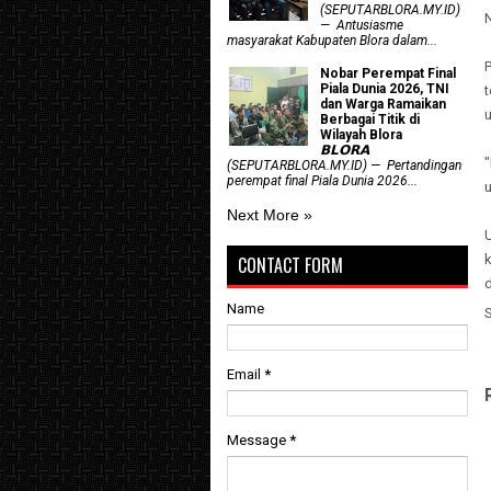
(SEPUTARBLORA.MY.ID)
— Antusiasme
masyarakat Kabupaten Blora dalam...
Nobar Perempat Final
Piala Dunia 2026, TNI
dan Warga Ramaikan
u
Berbagai Titik di
Wilayah Blora
𝗕𝗟𝗢𝗥𝗔
(SEPUTARBLORA.MY.ID) — Pertandingan
perempat final Piala Dunia 2026...
Next More »
CONTACT FORM
Name
Email
*
Message
*