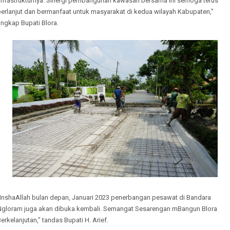
infrastrukturnya. Sinergi pembangunan kawasan bersama ini semoga terus
berlanjut dan bermanfaat untuk masyarakat di kedua wilayah Kabupaten,"
ungkap Bupati Blora.
"InshaAllah bulan depan, Januari 2023 penerbangan pesawat di Bandara
Ngloram juga akan dibuka kembali. Semangat Sesarengan mBangun Blora
erkelanjutan," tandas Bupati H. Arief.