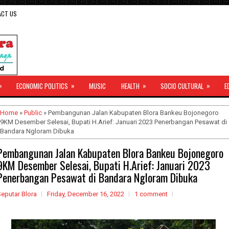
ACT US
»
»
»
»
ECONOMIC POLITICS
MUSIC
HEALTH
SOCIO CULTURAL
E
Home
»
Public
» Pembangunan Jalan Kabupaten Blora Bankeu Bojonegoro
9KM Desember Selesai, Bupati H.Arief: Januari 2023 Penerbangan Pesawat di
Bandara Ngloram Dibuka
Pembangunan Jalan Kabupaten Blora Bankeu Bojonegoro
9KM Desember Selesai, Bupati H.Arief: Januari 2023
Penerbangan Pesawat di Bandara Ngloram Dibuka
eputar Blora
Friday, December 16, 2022
1 comment