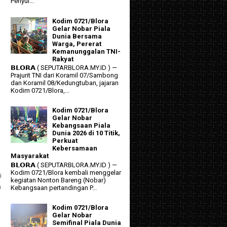
Penyul...
Kodim 0721/Blora
Gelar Nobar Piala
Dunia Bersama
Warga, Pererat
Kemanunggalan TNI-
Rakyat
𝗕𝗟𝗢𝗥𝗔 ( SEPUTARBLORA.MY.ID ) —
Prajurit TNI dari Koramil 07/Sambong
dan Koramil 08/Kedungtuban, jajaran
Kodim 0721/Blora,...
Kodim 0721/Blora
Gelar Nobar
Kebangsaan Piala
Dunia 2026 di 10 Titik,
Perkuat
Kebersamaan
Masyarakat
𝗕𝗟𝗢𝗥𝗔 ( SEPUTARBLORA.MY.ID ) —
Kodim 0721/Blora kembali menggelar
i
kegiatan Nonton Bareng (Nobar)
n
Kebangsaan pertandingan P...
Kodim 0721/Blora
Gelar Nobar
Semifinal Piala Dunia