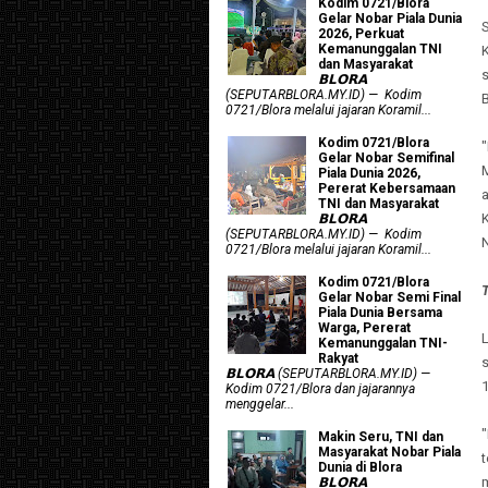
Kodim 0721/Blora
Gelar Nobar Piala Dunia
S
2026, Perkuat
Kemanunggalan TNI
dan Masyarakat
𝗕𝗟𝗢𝗥𝗔
(SEPUTARBLORA.MY.ID) — Kodim
0721/Blora melalui jajaran Koramil...
Kodim 0721/Blora
Gelar Nobar Semifinal
Piala Dunia 2026,
Pererat Kebersamaan
a
TNI dan Masyarakat
K
𝗕𝗟𝗢𝗥𝗔
(SEPUTARBLORA.MY.ID) — Kodim
0721/Blora melalui jajaran Koramil...
Kodim 0721/Blora
T
Gelar Nobar Semi Final
Piala Dunia Bersama
Warga, Pererat
Kemanunggalan TNI-
Rakyat
s
𝗕𝗟𝗢𝗥𝗔 (SEPUTARBLORA.MY.ID) —
1
Kodim 0721/Blora dan jajarannya
menggelar...
"
Makin Seru, TNI dan
Masyarakat Nobar Piala
Dunia di Blora
m
𝗕𝗟𝗢𝗥𝗔