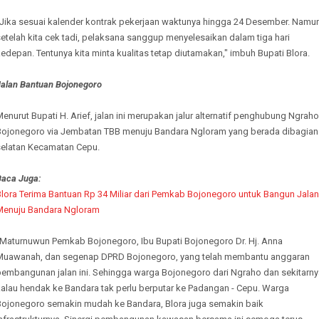
"Jika sesuai kalender kontrak pekerjaan waktunya hingga 24 Desember. Namu
etelah kita cek tadi, pelaksana sanggup menyelesaikan dalam tiga hari
edepan. Tentunya kita minta kualitas tetap diutamakan," imbuh Bupati Blora.
Jalan Bantuan Bojonegoro
enurut Bupati H. Arief, jalan ini merupakan jalur alternatif penghubung Ngraho
Bojonegoro via Jembatan TBB menuju Bandara Ngloram yang berada dibagian
selatan Kecamatan Cepu.
Baca Juga:
Blora Terima Bantuan Rp 34 Miliar dari Pemkab Bojonegoro untuk Bangun Jalan
Menuju Bandara Ngloram
"Maturnuwun Pemkab Bojonegoro, Ibu Bupati Bojonegoro Dr. Hj. Anna
Muawanah, dan segenap DPRD Bojonegoro, yang telah membantu anggaran
pembangunan jalan ini. Sehingga warga Bojonegoro dari Ngraho dan sekitarny
kalau hendak ke Bandara tak perlu berputar ke Padangan - Cepu. Warga
Bojonegoro semakin mudah ke Bandara, Blora juga semakin baik