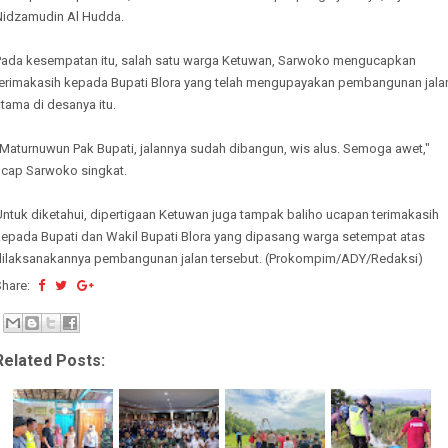
Nidzamudin Al Hudda.
Pada kesempatan itu, salah satu warga Ketuwan, Sarwoko mengucapkan
terimakasih kepada Bupati Blora yang telah mengupayakan pembangunan jala
tama di desanya itu.
"Maturnuwun Pak Bupati, jalannya sudah dibangun, wis alus. Semoga awet,"
ucap Sarwoko singkat.
Untuk diketahui, dipertigaan Ketuwan juga tampak baliho ucapan terimakasih
kepada Bupati dan Wakil Bupati Blora yang dipasang warga setempat atas
dilaksanakannya pembangunan jalan tersebut. (Prokompim/ADY/Redaksi)
Share:
Related Posts: