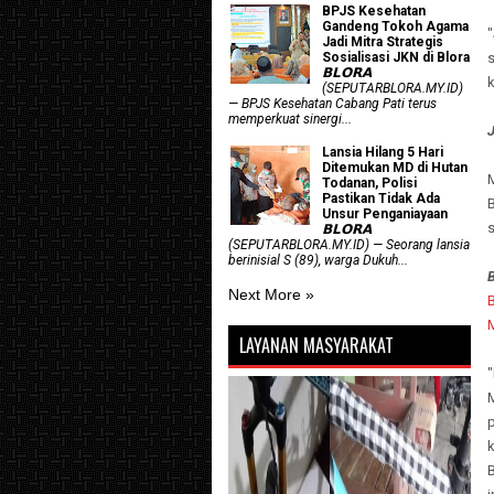
BPJS Kesehatan
Gandeng Tokoh Agama
Jadi Mitra Strategis
s
Sosialisasi JKN di Blora
𝗕𝗟𝗢𝗥𝗔
k
(SEPUTARBLORA.MY.ID)
— BPJS Kesehatan Cabang Pati terus
memperkuat sinergi...
Lansia Hilang 5 Hari
Ditemukan MD di Hutan
M
Todanan, Polisi
Pastikan Tidak Ada
Unsur Penganiayaan
𝗕𝗟𝗢𝗥𝗔
(SEPUTARBLORA.MY.ID) — Seorang lansia
berinisial S (89), warga Dukuh...
Next More »
LAYANAN MASYARAKAT