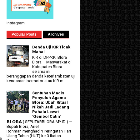
Instagram
Popular Posts
Archives
Denda Uji KIR Tidak
Mahal
KIR di DPPKKI Blora
Blora – Masyarakat di
Kabupaten Blora
selama ini
beranggapan denda keterlambatan uji
kendaraan bermotor atau KIR m...
Sentuhan Magis
Penyuluh Agama
Blora: Ubah Ritual
Nikah Jadi Ladang
Pahala Lewat
'Gembol Catin'
𝗕𝗟𝗢𝗥𝗔 ( SEPUTARBLORA.MY.ID ) —
Bupati Blora, Arief
Rohman menghadiri Peringatan Hari
Ulang Tahun (HUT) ke-3 Ikatan
a