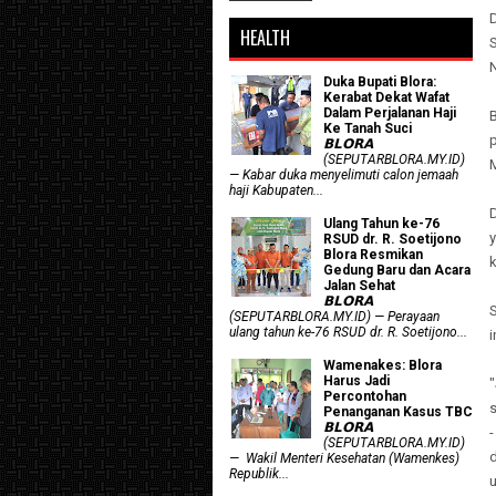
HEALTH
Duka Bupati Blora:
Kerabat Dekat Wafat
Dalam Perjalanan Haji
B
Ke Tanah Suci
𝗕𝗟𝗢𝗥𝗔
(SEPUTARBLORA.MY.ID)
— Kabar duka menyelimuti calon jemaah
haji Kabupaten...
D
Ulang Tahun ke-76
RSUD dr. R. Soetijono
Blora Resmikan
Gedung Baru dan Acara
Jalan Sehat
𝗕𝗟𝗢𝗥𝗔
S
(SEPUTARBLORA.MY.ID) — Perayaan
ulang tahun ke-76 RSUD dr. R. Soetijono...
Wamenakes: Blora
Harus Jadi
"
Percontohan
Penanganan Kasus TBC
𝗕𝗟𝗢𝗥𝗔
-
(SEPUTARBLORA.MY.ID)
d
— Wakil Menteri Kesehatan (Wamenkes)
Republik...
u