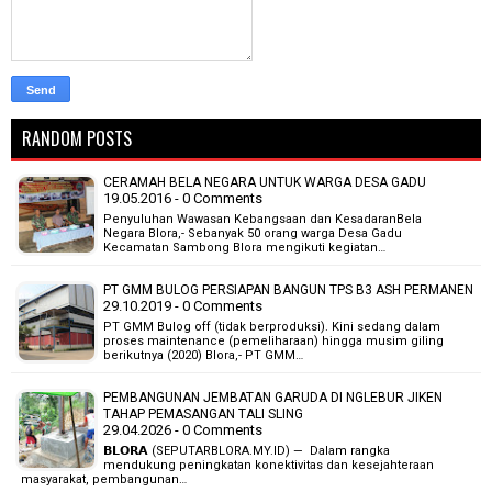
RANDOM POSTS
CERAMAH BELA NEGARA UNTUK WARGA DESA GADU
19.05.2016 - 0 Comments
Penyuluhan Wawasan Kebangsaan dan KesadaranBela
Negara Blora,- Sebanyak 50 orang warga Desa Gadu
Kecamatan Sambong Blora mengikuti kegiatan…
PT GMM BULOG PERSIAPAN BANGUN TPS B3 ASH PERMANEN
29.10.2019 - 0 Comments
PT GMM Bulog off (tidak berproduksi). Kini sedang dalam
proses maintenance (pemeliharaan) hingga musim giling
berikutnya (2020) Blora,- PT GMM…
PEMBANGUNAN JEMBATAN GARUDA DI NGLEBUR JIKEN
TAHAP PEMASANGAN TALI SLING
29.04.2026 - 0 Comments
𝗕𝗟𝗢𝗥𝗔 (SEPUTARBLORA.MY.ID) — Dalam rangka
mendukung peningkatan konektivitas dan kesejahteraan
masyarakat, pembangunan…