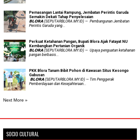
Pemasangan Lantai Rampung, Jembatan Perintis Garuda
Semakin Dekati Tahap Penyelesaian
𝗕𝗟𝗢𝗥𝗔 (SEPUTARBLORA.MY.ID) — Pembangunan Jembatan
Perintis Garuda yang...
​Perkuat Ketahanan Pangan, Bupati Blora Ajak Fatayat NU
Kembangkan Pertanian Organik
𝗕𝗟𝗢𝗥𝗔 (SEPUTARBLORA.MY.ID) — Upaya penguatan ketahanan
pangan berbasis...
PKK Blora Tanam Bibit Pohon di Kawasan Situs Kesongo
Gabusan
‎ 𝗕𝗟𝗢𝗥𝗔 (SEPUTARBLORA.MY.ID) — Tim Penggerak
Pemberdayaan dan Kesejahteraan...
Next More »
SOCIO CULTURAL