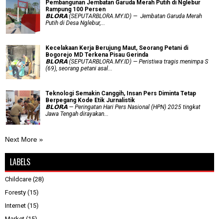
Pembangunan Jembatan Garuda Merah Putih di Nglebur
Rampung 100 Persen
𝗕𝗟𝗢𝗥𝗔 (SEPUTARBLORA.MY.ID) — Jembatan Garuda Merah
Putih di Desa Nglebur,...
Kecelakaan Kerja Berujung Maut, Seorang Petani di
Bogorejo MD Terkena Pisau Gerinda
𝗕𝗟𝗢𝗥𝗔 (SEPUTARBLORA.MY.ID) — Peristiwa tragis menimpa S
(69), seorang petani asal...
Teknologi Semakin Canggih, Insan Pers Diminta Tetap
Berpegang Kode Etik Jurnalistik
𝗕𝗟𝗢𝗥𝗔 — Peringatan Hari Pers Nasional (HPN) 2025 tingkat
Jawa Tengah dirayakan...
Next More »
LABELS
Childcare
(28)
Foresty
(15)
Internet
(15)
Market
(15)