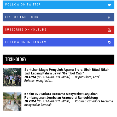
FOLLOW ON TWITTER
LIKE ON FACEBOOK
SUBSCRIBE ON YOUTUBE
FOLLOW ON INSTAGRAM
TECHNOLOGY
Sentuhan Magis Penyuluh Agama Blora: Ubah Ritual Nikah
Jadi Ladang Pahala Lewat 'Gembol Catin'
𝗕𝗟𝗢𝗥𝗔 (SEPUTARBLORA.MY.ID) — Bupati Blora, Arief
Rohman menghadiri...
Kodim 0721/Blora Bersama Masyarakat Lanjutkan
Pembangunan Jembatan Aramco di Randublatung
𝗕𝗟𝗢𝗥𝗔 (SEPUTARBLORA.MY.ID) — Kodim 0721/Blora bersama
masyarakat kembali...