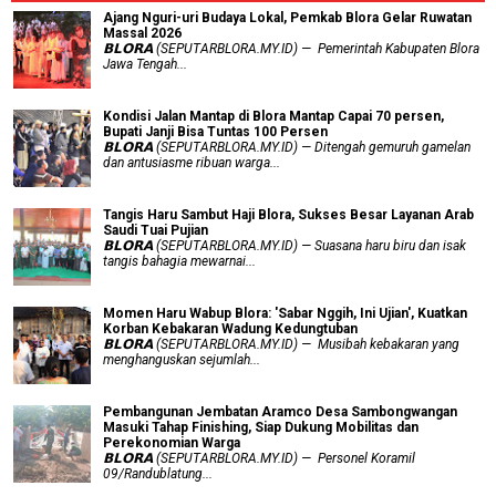
Ajang Nguri-uri Budaya Lokal, Pemkab Blora Gelar Ruwatan
Massal 2026
𝗕𝗟𝗢𝗥𝗔 (SEPUTARBLORA.MY.ID) — Pemerintah Kabupaten Blora
Jawa Tengah...
Kondisi Jalan Mantap di Blora Mantap Capai 70 persen,
Bupati Janji Bisa Tuntas 100 Persen
𝗕𝗟𝗢𝗥𝗔 (SEPUTARBLORA.MY.ID) — Ditengah gemuruh gamelan
dan antusiasme ribuan warga...
Tangis Haru Sambut Haji Blora, Sukses Besar Layanan Arab
Saudi Tuai Pujian
𝗕𝗟𝗢𝗥𝗔 (SEPUTARBLORA.MY.ID) — Suasana haru biru dan isak
tangis bahagia mewarnai...
Momen Haru Wabup Blora: ​'Sabar Nggih, Ini Ujian', Kuatkan
Korban Kebakaran Wadung Kedungtuban
𝗕𝗟𝗢𝗥𝗔 (SEPUTARBLORA.MY.ID) — Musibah kebakaran yang
menghanguskan sejumlah...
Pembangunan Jembatan Aramco Desa Sambongwangan
Masuki Tahap Finishing, Siap Dukung Mobilitas dan
Perekonomian Warga
𝗕𝗟𝗢𝗥𝗔 (SEPUTARBLORA.MY.ID) — Personel Koramil
09/Randublatung...