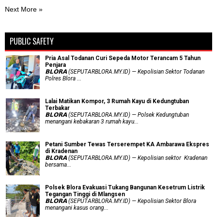
Next More »
PUBLIC SAFETY
Pria Asal Todanan Curi Sepeda Motor Terancam 5 Tahun
Penjara
𝗕𝗟𝗢𝗥𝗔 (SEPUTARBLORA.MY.ID) — Kepolisian Sektor Todanan
Polres Blora ...
Lalai Matikan Kompor, 3 Rumah Kayu di Kedungtuban
Terbakar
𝗕𝗟𝗢𝗥𝗔 (SEPUTARBLORA.MY.ID) — Polsek Kedungtuban
menangani kebakaran 3 rumah kayu...
Petani Sumber Tewas Terserempet KA Ambarawa Ekspres
di Kradenan
𝗕𝗟𝗢𝗥𝗔 (SEPUTARBLORA.MY.ID) — Kepolisian sektor Kradenan
bersama...
Polsek Blora Evakuasi Tukang Bangunan Kesetrum Listrik
Tegangan Tinggi di Mlangsen
𝗕𝗟𝗢𝗥𝗔 (SEPUTARBLORA.MY.ID) — Kepolisian Sektor Blora
menangani kasus orang...