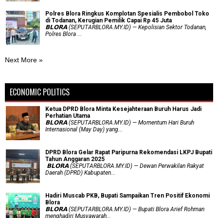
Polres Blora Ringkus Komplotan Spesialis Pembobol Toko
di Todanan, Kerugian Pemilik Capai Rp 45 Juta
𝗕𝗟𝗢𝗥𝗔 (SEPUTARBLORA.MY.ID) — Kepolisian Sektor Todanan,
Polres Blora ...
Next More »
ECONOMIC POLITICS
Ketua DPRD Blora Minta Kesejahteraan Buruh Harus Jadi
Perhatian Utama
​𝗕𝗟𝗢𝗥𝗔 (SEPUTARBLORA.MY.ID) — Momentum Hari Buruh
Internasional (May Day) yang...
DPRD Blora Gelar Rapat Paripurna Rekomendasi LKPJ Bupati
Tahun Anggaran 2025
‎ 𝗕𝗟𝗢𝗥𝗔 (SEPUTARBLORA.MY.ID) — Dewan Perwakilan Rakyat
Daerah (DPRD) Kabupaten...
Hadiri Muscab PKB, Bupati Sampaikan Tren Positif Ekonomi
Blora
𝗕𝗟𝗢𝗥𝗔 (SEPUTARBLORA.MY.ID) — Bupati Blora Arief Rohman
menghadiri Musyawarah...