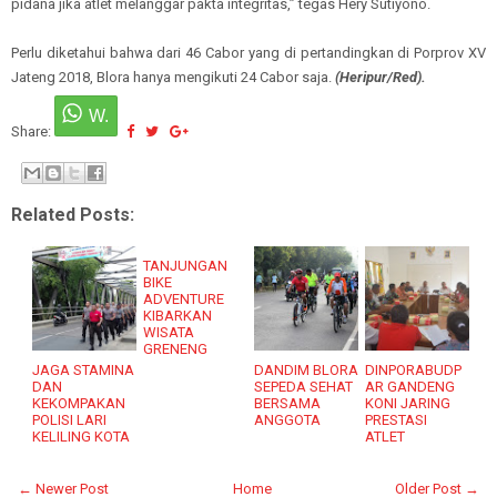
pidana jika atlet melanggar pakta integritas,’’ tegas Hery Sutiyono.
Perlu diketahui bahwa dari 46 Cabor yang di pertandingkan di Porprov XV
Jateng 2018, Blora hanya mengikuti 24 Cabor saja.
(Heripur/Red).
Share:
Related Posts:
TANJUNGAN
BIKE
ADVENTURE
KIBARKAN
WISATA
GRENENG
JAGA STAMINA
DANDIM BLORA
DINPORABUDP
DAN
SEPEDA SEHAT
AR GANDENG
KEKOMPAKAN
BERSAMA
KONI JARING
POLISI LARI
ANGGOTA
PRESTASI
KELILING KOTA
ATLET
← Newer Post
Home
Older Post →