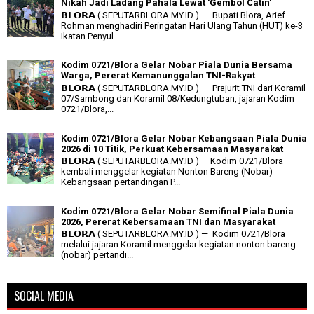
Nikah Jadi Ladang Pahala Lewat 'Gembol Catin'
𝗕𝗟𝗢𝗥𝗔 ( SEPUTARBLORA.MY.ID ) — Bupati Blora, Arief
Rohman menghadiri Peringatan Hari Ulang Tahun (HUT) ke-3
Ikatan Penyul...
Kodim 0721/Blora Gelar Nobar Piala Dunia Bersama
Warga, Pererat Kemanunggalan TNI-Rakyat
𝗕𝗟𝗢𝗥𝗔 ( SEPUTARBLORA.MY.ID ) — Prajurit TNI dari Koramil
07/Sambong dan Koramil 08/Kedungtuban, jajaran Kodim
0721/Blora,...
Kodim 0721/Blora Gelar Nobar Kebangsaan Piala Dunia
2026 di 10 Titik, Perkuat Kebersamaan Masyarakat
𝗕𝗟𝗢𝗥𝗔 ( SEPUTARBLORA.MY.ID ) — Kodim 0721/Blora
kembali menggelar kegiatan Nonton Bareng (Nobar)
Kebangsaan pertandingan P...
Kodim 0721/Blora Gelar Nobar Semifinal Piala Dunia
2026, Pererat Kebersamaan TNI dan Masyarakat
𝗕𝗟𝗢𝗥𝗔 ( SEPUTARBLORA.MY.ID ) — Kodim 0721/Blora
melalui jajaran Koramil menggelar kegiatan nonton bareng
(nobar) pertandi...
SOCIAL MEDIA