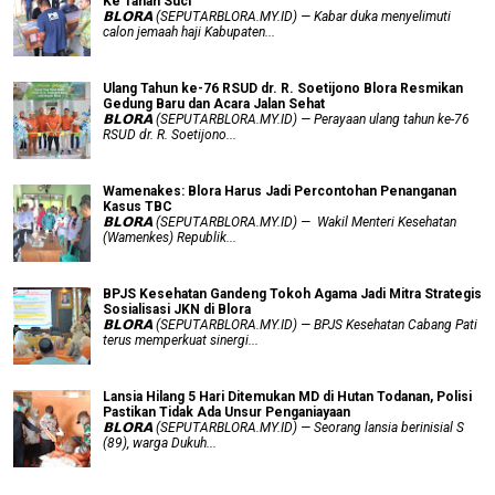
Ke Tanah Suci
𝗕𝗟𝗢𝗥𝗔 (SEPUTARBLORA.MY.ID) — Kabar duka menyelimuti
calon jemaah haji Kabupaten...
Ulang Tahun ke-76 RSUD dr. R. Soetijono Blora Resmikan
Gedung Baru dan Acara Jalan Sehat
𝗕𝗟𝗢𝗥𝗔 (SEPUTARBLORA.MY.ID) — Perayaan ulang tahun ke-76
RSUD dr. R. Soetijono...
Wamenakes: Blora Harus Jadi Percontohan Penanganan
Kasus TBC
𝗕𝗟𝗢𝗥𝗔 (SEPUTARBLORA.MY.ID) — Wakil Menteri Kesehatan
(Wamenkes) Republik...
BPJS Kesehatan Gandeng Tokoh Agama Jadi Mitra Strategis
Sosialisasi JKN di Blora
𝗕𝗟𝗢𝗥𝗔 (SEPUTARBLORA.MY.ID) — BPJS Kesehatan Cabang Pati
terus memperkuat sinergi...
Lansia Hilang 5 Hari Ditemukan MD di Hutan Todanan, Polisi
Pastikan Tidak Ada Unsur Penganiayaan
𝗕𝗟𝗢𝗥𝗔 (SEPUTARBLORA.MY.ID) — Seorang lansia berinisial S
(89), warga Dukuh...