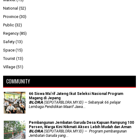
National
(52)
Province
(30)
Public
(32)
Regency
(85)
Safety
(13)
Space
(15)
Tourist
(13)
Village
(51)
COMMUNITY
66 Siswa Ma’rif Jateng Ikut Seleksi Nasional Program
Magang di Jepang
𝗕𝗟𝗢𝗥𝗔 (SEPUTARBLORA.MY.ID) — Sebanyak 66 pelajar
Lembaga Pendidikan Maarif Jawa...
Pembangunan Jembatan Garuda Desa Kapuan Rampung 100
Persen, Warga Kini Nikmati Akses Lebih Mudah dan Aman
𝗕𝗟𝗢𝗥𝗔 (SEPUTARBLORA.MY.ID) — Program pembangunan
Jembatan Garuda yang...