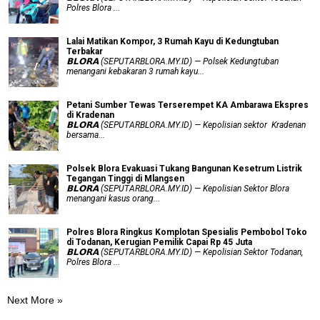
Polres Blora ...
Lalai Matikan Kompor, 3 Rumah Kayu di Kedungtuban
Terbakar
𝗕𝗟𝗢𝗥𝗔 (SEPUTARBLORA.MY.ID) — Polsek Kedungtuban
menangani kebakaran 3 rumah kayu...
Petani Sumber Tewas Terserempet KA Ambarawa Ekspres
di Kradenan
𝗕𝗟𝗢𝗥𝗔 (SEPUTARBLORA.MY.ID) — Kepolisian sektor Kradenan
bersama...
Polsek Blora Evakuasi Tukang Bangunan Kesetrum Listrik
Tegangan Tinggi di Mlangsen
𝗕𝗟𝗢𝗥𝗔 (SEPUTARBLORA.MY.ID) — Kepolisian Sektor Blora
menangani kasus orang...
Polres Blora Ringkus Komplotan Spesialis Pembobol Toko
di Todanan, Kerugian Pemilik Capai Rp 45 Juta
𝗕𝗟𝗢𝗥𝗔 (SEPUTARBLORA.MY.ID) — Kepolisian Sektor Todanan,
Polres Blora ...
Next More »