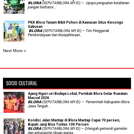
𝗕𝗟𝗢𝗥𝗔 (SEPUTARBLORA.MY.ID) — Upaya penguatan ketahanan
pangan berbasis...
PKK Blora Tanam Bibit Pohon di Kawasan Situs Kesongo
Gabusan
‎ 𝗕𝗟𝗢𝗥𝗔 (SEPUTARBLORA.MY.ID) — Tim Penggerak
Pemberdayaan dan Kesejahteraan...
Next More »
SOCIO CULTURAL
Ajang Nguri-uri Budaya Lokal, Pemkab Blora Gelar Ruwatan
Massal 2026
𝗕𝗟𝗢𝗥𝗔 (SEPUTARBLORA.MY.ID) — Pemerintah Kabupaten Blora
Jawa Tengah...
Kondisi Jalan Mantap di Blora Mantap Capai 70 persen,
Bupati Janji Bisa Tuntas 100 Persen
𝗕𝗟𝗢𝗥𝗔 (SEPUTARBLORA.MY.ID) — Ditengah gemuruh gamelan
dan antusiasme ribuan warga...