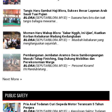
Tangis Haru Sambut Haji Blora, Sukses Besar Layanan Arab
Saudi Tuai Pujian
𝗕𝗟𝗢𝗥𝗔 (SEPUTARBLORA.MY.ID) — Suasana haru biru dan isak
tangis bahagia mewarnai...
Momen Haru Wabup Blora: ​'Sabar Nggih, Ini Ujian', Kuatkan
Korban Kebakaran Wadung Kedungtuban
𝗕𝗟𝗢𝗥𝗔 (SEPUTARBLORA.MY.ID) — Musibah kebakaran yang
menghanguskan sejumlah...
Pembangunan Jembatan Aramco Desa Sambongwangan
Masuki Tahap Finishing, Siap Dukung Mobilitas dan
Perekonomian Warga
𝗕𝗟𝗢𝗥𝗔 (SEPUTARBLORA.MY.ID) — Personel Koramil
09/Randublatung...
Next More »
PUBLIC SAFETY
Pria Asal Todanan Curi Sepeda Motor Terancam 5 Tahun
Penjara
𝗕𝗟𝗢𝗥𝗔 (SEPUTARBLORA.MY.ID) — Kepolisian Sektor Todanan