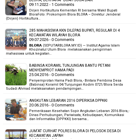
BLORA, BERHARAP BUAH JUGA BAIK
09.11.2022 - 1 Comments
Dirjen Hortikultura Kementan RI bersama Wakil Bupati
BloraFoto: Prokompim Blora BLORA – Direktur Jenderal
(Dirjen) Hortikultura…
285 MAHASISWA KKN DILEPAS BUPATI, REGULAR DI 4
KECAMATAN WILAYAH BLORA
09.07.2026 - 0 Comments
𝗕𝗟𝗢𝗥𝗔 (SEPUTARBLORA.MY.ID) — Institut Agama Islam
Khozinatul Ulum Blora melaksanakan pengiriman
mahasiswa untuk kegiatan…
BABINSA KORAMIL TUNJUNGAN BANTU PETANI
MENYEMPROT HAMA PADI
25.04.2016 - 0 Comments
Penyemprotan Hama Padi Blora,- Bintara Pembina Desa
(Babinsa) Koramil 04/Tunjungan Kodim 0721/Blora Serda
Sudadi Ahmad melaksanakan pendampingan…
ANGKUTAN LEBARAN 2016 DIPERIKSA DPPKKI
20.06.2016 - 0 Comments
Pemeriksaan Kesehatan Sopir Angkutan Lebaran 2016 Blora,-
Dinas Perhubungan, Pariwisata, Kebudayaan, Komunikasi
dan Informatika (DPPKKI) bersama…
JUM'AT CURHAT POLRES BLORA DI PELOSOK DESA DI
KECAMATAN JAPAH