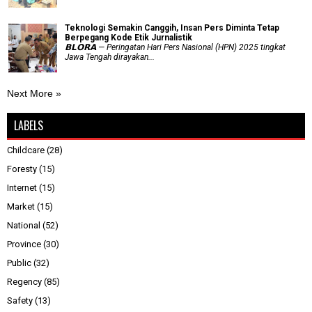
Teknologi Semakin Canggih, Insan Pers Diminta Tetap
Berpegang Kode Etik Jurnalistik
𝗕𝗟𝗢𝗥𝗔 — Peringatan Hari Pers Nasional (HPN) 2025 tingkat
Jawa Tengah dirayakan...
Next More »
LABELS
Childcare
(28)
Foresty
(15)
Internet
(15)
Market
(15)
National
(52)
Province
(30)
Public
(32)
Regency
(85)
Safety
(13)