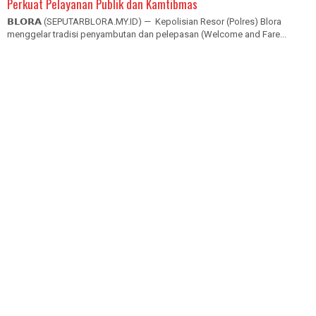
Perkuat Pelayanan Publik dan Kamtibmas
𝗕𝗟𝗢𝗥𝗔 (SEPUTARBLORA.MY.ID) — Kepolisian Resor (Polres) Blora
menggelar tradisi penyambutan dan pelepasan (Welcome and Fare...