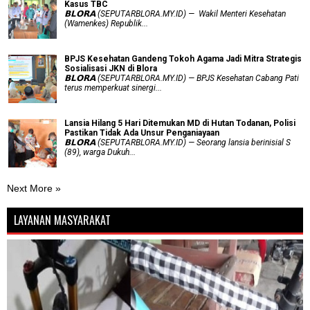
Kasus TBC
𝗕𝗟𝗢𝗥𝗔 (SEPUTARBLORA.MY.ID) — Wakil Menteri Kesehatan
(Wamenkes) Republik...
BPJS Kesehatan Gandeng Tokoh Agama Jadi Mitra Strategis
Sosialisasi JKN di Blora
𝗕𝗟𝗢𝗥𝗔 (SEPUTARBLORA.MY.ID) — BPJS Kesehatan Cabang Pati
terus memperkuat sinergi...
Lansia Hilang 5 Hari Ditemukan MD di Hutan Todanan, Polisi
Pastikan Tidak Ada Unsur Penganiayaan
𝗕𝗟𝗢𝗥𝗔 (SEPUTARBLORA.MY.ID) — Seorang lansia berinisial S
(89), warga Dukuh...
Next More »
LAYANAN MASYARAKAT