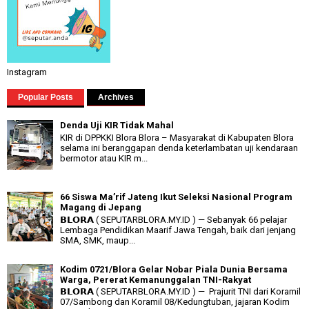
Instagram
Popular Posts
Archives
Denda Uji KIR Tidak Mahal
KIR di DPPKKI Blora Blora – Masyarakat di Kabupaten Blora
selama ini beranggapan denda keterlambatan uji kendaraan
bermotor atau KIR m...
66 Siswa Ma’rif Jateng Ikut Seleksi Nasional Program
Magang di Jepang
𝗕𝗟𝗢𝗥𝗔 ( SEPUTARBLORA.MY.ID ) — Sebanyak 66 pelajar
Lembaga Pendidikan Maarif Jawa Tengah, baik dari jenjang
SMA, SMK, maup...
Kodim 0721/Blora Gelar Nobar Piala Dunia Bersama
Warga, Pererat Kemanunggalan TNI-Rakyat
𝗕𝗟𝗢𝗥𝗔 ( SEPUTARBLORA.MY.ID ) — Prajurit TNI dari Koramil
07/Sambong dan Koramil 08/Kedungtuban, jajaran Kodim