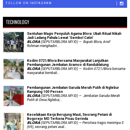
FOLLOW ON INSTAGRAM
TECHNOLOGY
Sentuhan Magis Penyuluh Agama Blora: Ubah Ritual Nikah
Jadi Ladang Pahala Lewat 'Gembol Catin'
𝗕𝗟𝗢𝗥𝗔 (SEPUTARBLORA.MY.ID) — Bupati Blora, Arief
Rohman menghadiri...
Kodim 0721/Blora Bersama Masyarakat Lanjutkan
Pembangunan Jembatan Aramco di Randublatung
𝗕𝗟𝗢𝗥𝗔 (SEPUTARBLORA.MY.ID) — Kodim 0721/Blora bersama
masyarakat kembali...
Pembangunan Jembatan Garuda Merah Putih di Nglebur
Rampung 100 Persen
𝗕𝗟𝗢𝗥𝗔 (SEPUTARBLORA.MY.ID) — Jembatan Garuda Merah
Putih di Desa Nglebur,...
Kecelakaan Kerja Berujung Maut, Seorang Petani di
Bogorejo MD Terkena Pisau Gerinda
𝗕𝗟𝗢𝗥𝗔 (SEPUTARBLORA.MY.ID) — Peristiwa tragis menimpa S
(69), seorang petani asal...