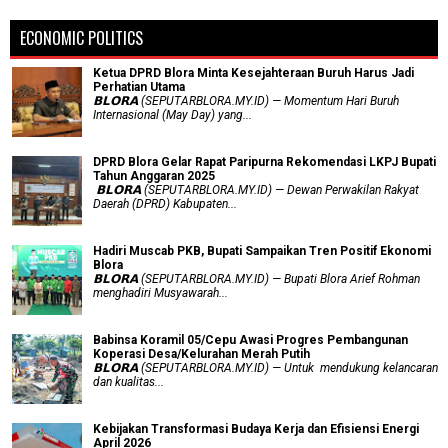
ECONOMIC POLITICS
Ketua DPRD Blora Minta Kesejahteraan Buruh Harus Jadi
Perhatian Utama
​𝗕𝗟𝗢𝗥𝗔 (SEPUTARBLORA.MY.ID) — Momentum Hari Buruh
Internasional (May Day) yang...
DPRD Blora Gelar Rapat Paripurna Rekomendasi LKPJ Bupati
Tahun Anggaran 2025
‎ 𝗕𝗟𝗢𝗥𝗔 (SEPUTARBLORA.MY.ID) — Dewan Perwakilan Rakyat
Daerah (DPRD) Kabupaten...
Hadiri Muscab PKB, Bupati Sampaikan Tren Positif Ekonomi
Blora
𝗕𝗟𝗢𝗥𝗔 (SEPUTARBLORA.MY.ID) — Bupati Blora Arief Rohman
menghadiri Musyawarah...
Babinsa Koramil 05/Cepu Awasi Progres Pembangunan
Koperasi Desa/Kelurahan Merah Putih
𝗕𝗟𝗢𝗥𝗔 (SEPUTARBLORA.MY.ID) — Untuk mendukung kelancaran
dan kualitas...
Kebijakan Transformasi Budaya Kerja dan Efisiensi Energi
April 2026