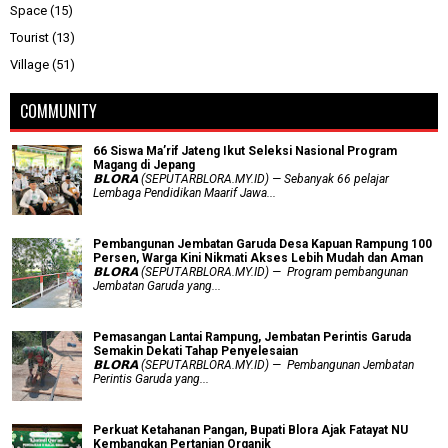
Space
(15)
Tourist
(13)
Village
(51)
COMMUNITY
66 Siswa Ma’rif Jateng Ikut Seleksi Nasional Program
Magang di Jepang
𝗕𝗟𝗢𝗥𝗔 (SEPUTARBLORA.MY.ID) — Sebanyak 66 pelajar
Lembaga Pendidikan Maarif Jawa...
Pembangunan Jembatan Garuda Desa Kapuan Rampung 100
Persen, Warga Kini Nikmati Akses Lebih Mudah dan Aman
𝗕𝗟𝗢𝗥𝗔 (SEPUTARBLORA.MY.ID) — Program pembangunan
Jembatan Garuda yang...
Pemasangan Lantai Rampung, Jembatan Perintis Garuda
Semakin Dekati Tahap Penyelesaian
𝗕𝗟𝗢𝗥𝗔 (SEPUTARBLORA.MY.ID) — Pembangunan Jembatan
Perintis Garuda yang...
​Perkuat Ketahanan Pangan, Bupati Blora Ajak Fatayat NU
Kembangkan Pertanian Organik