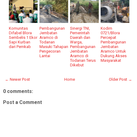
Komunitas
Pembangunan
Sinergi TNI,
Kodim
Difabel Blora
Jembatan
Pemerintah
0721/Blora
Sembelis 1 Ekor
Aramco di
Daerah dan
Percepat
Sapi Kurban
Todanan
Warga,
Pembangunan
dari Pemkab
Masuki Tahapan
Pembangunan
Jembatan
Pengecoran
Jembatan
Aramco Untuk
Lantai
Aramco di
Dukung Akses
Todanan Terus
Masyarakat
Dikebut
← Newer Post
Home
Older Post →
0 comments:
Post a Comment