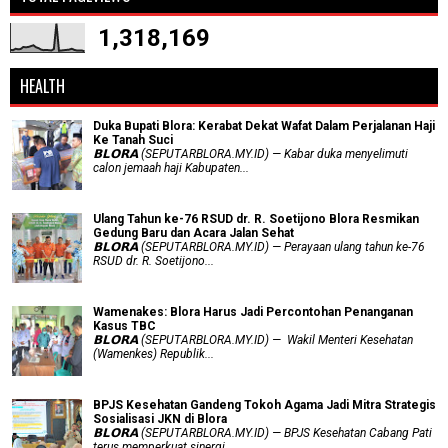
1,318,169
HEALTH
Duka Bupati Blora: Kerabat Dekat Wafat Dalam Perjalanan Haji
Ke Tanah Suci
𝗕𝗟𝗢𝗥𝗔 (SEPUTARBLORA.MY.ID) — Kabar duka menyelimuti
calon jemaah haji Kabupaten...
Ulang Tahun ke-76 RSUD dr. R. Soetijono Blora Resmikan
Gedung Baru dan Acara Jalan Sehat
𝗕𝗟𝗢𝗥𝗔 (SEPUTARBLORA.MY.ID) — Perayaan ulang tahun ke-76
RSUD dr. R. Soetijono...
Wamenakes: Blora Harus Jadi Percontohan Penanganan
Kasus TBC
𝗕𝗟𝗢𝗥𝗔 (SEPUTARBLORA.MY.ID) — Wakil Menteri Kesehatan
(Wamenkes) Republik...
BPJS Kesehatan Gandeng Tokoh Agama Jadi Mitra Strategis
Sosialisasi JKN di Blora
𝗕𝗟𝗢𝗥𝗔 (SEPUTARBLORA.MY.ID) — BPJS Kesehatan Cabang Pati
terus memperkuat sinergi...