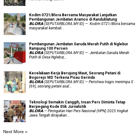
Kodim 0721/Blora Bersama Masyarakat Lanjutkan
Pembangunan Jembatan Aramco di Randublatung
𝗕𝗟𝗢𝗥𝗔 (SEPUTARBLORA.MY.ID) — Kodim 0721/Blora bersama
masyarakat kembali...
Pembangunan Jembatan Garuda Merah Putih di Nglebur
Rampung 100 Persen
𝗕𝗟𝗢𝗥𝗔 (SEPUTARBLORA.MY.ID) — Jembatan Garuda Merah
Putih di Desa Nglebur,...
Kecelakaan Kerja Berujung Maut, Seorang Petani di
Bogorejo MD Terkena Pisau Gerinda
𝗕𝗟𝗢𝗥𝗔 (SEPUTARBLORA.MY.ID) — Peristiwa tragis menimpa S
(69), seorang petani asal...
Teknologi Semakin Canggih, Insan Pers Diminta Tetap
Berpegang Kode Etik Jurnalistik
𝗕𝗟𝗢𝗥𝗔 — Peringatan Hari Pers Nasional (HPN) 2025 tingkat
Jawa Tengah dirayakan...
Next More »