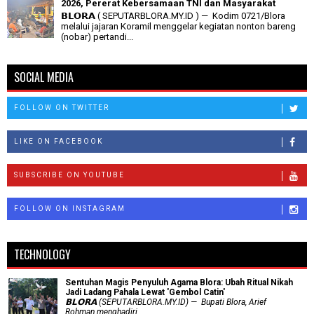
2026, Pererat Kebersamaan TNI dan Masyarakat
𝗕𝗟𝗢𝗥𝗔 ( SEPUTARBLORA.MY.ID ) — Kodim 0721/Blora
melalui jajaran Koramil menggelar kegiatan nonton bareng
(nobar) pertandi...
SOCIAL MEDIA
FOLLOW ON TWITTER
LIKE ON FACEBOOK
SUBSCRIBE ON YOUTUBE
FOLLOW ON INSTAGRAM
TECHNOLOGY
Sentuhan Magis Penyuluh Agama Blora: Ubah Ritual Nikah
Jadi Ladang Pahala Lewat 'Gembol Catin'
𝗕𝗟𝗢𝗥𝗔 (SEPUTARBLORA.MY.ID) — Bupati Blora, Arief
Rohman menghadiri...