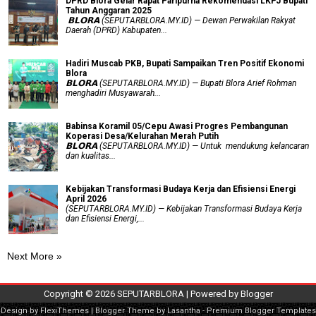
DPRD Blora Gelar Rapat Paripurna Rekomendasi LKPJ Bupati
Tahun Anggaran 2025
‎ 𝗕𝗟𝗢𝗥𝗔 (SEPUTARBLORA.MY.ID) — Dewan Perwakilan Rakyat
Daerah (DPRD) Kabupaten...
Hadiri Muscab PKB, Bupati Sampaikan Tren Positif Ekonomi
Blora
𝗕𝗟𝗢𝗥𝗔 (SEPUTARBLORA.MY.ID) — Bupati Blora Arief Rohman
menghadiri Musyawarah...
Babinsa Koramil 05/Cepu Awasi Progres Pembangunan
Koperasi Desa/Kelurahan Merah Putih
𝗕𝗟𝗢𝗥𝗔 (SEPUTARBLORA.MY.ID) — Untuk mendukung kelancaran
dan kualitas...
Kebijakan Transformasi Budaya Kerja dan Efisiensi Energi
April 2026
(SEPUTARBLORA.MY.ID) — Kebijakan Transformasi Budaya Kerja
dan Efisiensi Energi,...
Next More »
Copyright ©
2026
SEPUTARBLORA
| Powered by
Blogger
Design by
FlexiThemes
| Blogger Theme by
Lasantha
-
Premium Blogger Templates