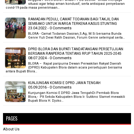
situasi agar tetap aman kondusif, serta antisipasi penyebaran
covid-19 pada masa penerimaan…
RAMADAN PEDULI, CAMAT TODANAN BAGI TAKJIL DAN
SEMBAKO UNTUK WARGA TERKENA KASUS STUNTING
23.04.2022 - 0 Comments
BLORA - Camat Todanan Dasiran,S.Ag, M.Si bersama Bunda
Genre Yuli Dewi Ratih Dasiran, Forum Genre setempat serta…
DPRD BLORA DAN BUPATI TANDATANGANI PERSETUJUAN
BERSAMA RANPERDA TENTANG RPJP TAHUN 2025-2045
08.07.2024 - 0 Comments
BLORA – Rapat paripurna Dewan Perwakilan Rakyat Daerah
(DPRD) Kabupaten Blora dalam acara persetujuan bersama
antara Bupati Blora…
KUNJUNGAN KOMISI E DPRD JAWA TENGAH
05.09.2016 - 0 Comments
Kunjungan Komisi E DPRD Jawa TengahDi Pemkab Blora
Blora,- Plt Sekda Kabupaten Blora Ir. Sutikno Slamet mewakili
Bupati Blora H. Djoko…
PAGES
About Us