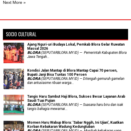
Next More »
SOCIO CULTURAL
Ajang Nguri-uri Budaya Lokal, Pemkab Blora Gelar Ruwatan
Massal 2026
𝗕𝗟𝗢𝗥𝗔 (SEPUTARBLORA.MY.ID) — Pemerintah Kabupaten Blora
Jawa Tengah...
Kondisi Jalan Mantap di Blora Mantap Capai 70 persen,
Bupati Janji Bisa Tuntas 100 Persen
𝗕𝗟𝗢𝗥𝗔 (SEPUTARBLORA.MY.ID) — Ditengah gemuruh gamelan
dan antusiasme ribuan warga...
Tangis Haru Sambut Haji Blora, Sukses Besar Layanan Arab
Saudi Tuai Pujian
𝗕𝗟𝗢𝗥𝗔 (SEPUTARBLORA.MY.ID) — Suasana haru biru dan isak
tangis bahagia mewarnai...
Momen Haru Wabup Blora: ​'Sabar Nggih, Ini Ujian', Kuatkan
Korban Kebakaran Wadung Kedungtuban
𝗕𝗟𝗢𝗥𝗔 (SEPUTARBLORA.MY.ID) — Musibah kebakaran yang