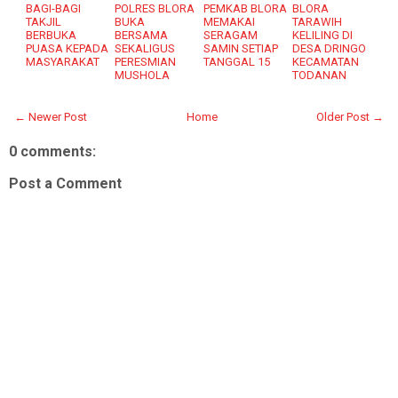
BAGI-BAGI
POLRES BLORA
PEMKAB BLORA
BLORA
TAKJIL
BUKA
MEMAKAI
TARAWIH
BERBUKA
BERSAMA
SERAGAM
KELILING DI
PUASA KEPADA
SEKALIGUS
SAMIN SETIAP
DESA DRINGO
MASYARAKAT
PERESMIAN
TANGGAL 15
KECAMATAN
MUSHOLA
TODANAN
← Newer Post
Home
Older Post →
0 comments:
Post a Comment