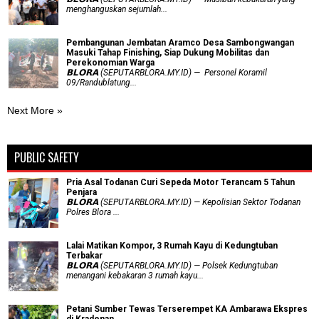
menghanguskan sejumlah...
Pembangunan Jembatan Aramco Desa Sambongwangan
Masuki Tahap Finishing, Siap Dukung Mobilitas dan
Perekonomian Warga
𝗕𝗟𝗢𝗥𝗔 (SEPUTARBLORA.MY.ID) — Personel Koramil
09/Randublatung...
Next More »
PUBLIC SAFETY
Pria Asal Todanan Curi Sepeda Motor Terancam 5 Tahun
Penjara
𝗕𝗟𝗢𝗥𝗔 (SEPUTARBLORA.MY.ID) — Kepolisian Sektor Todanan
Polres Blora ...
Lalai Matikan Kompor, 3 Rumah Kayu di Kedungtuban
Terbakar
𝗕𝗟𝗢𝗥𝗔 (SEPUTARBLORA.MY.ID) — Polsek Kedungtuban
menangani kebakaran 3 rumah kayu...
Petani Sumber Tewas Terserempet KA Ambarawa Ekspres