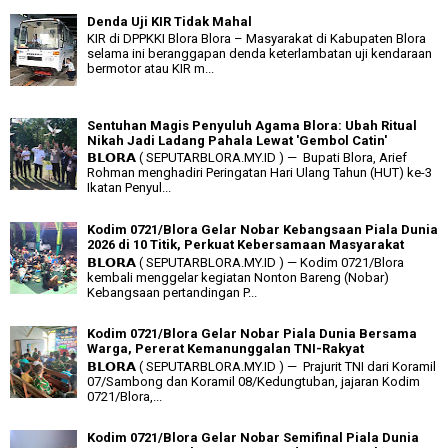
Denda Uji KIR Tidak Mahal
KIR di DPPKKI Blora Blora – Masyarakat di Kabupaten Blora
selama ini beranggapan denda keterlambatan uji kendaraan
bermotor atau KIR m...
Sentuhan Magis Penyuluh Agama Blora: Ubah Ritual
Nikah Jadi Ladang Pahala Lewat 'Gembol Catin'
𝗕𝗟𝗢𝗥𝗔 ( SEPUTARBLORA.MY.ID ) — Bupati Blora, Arief
Rohman menghadiri Peringatan Hari Ulang Tahun (HUT) ke-3
Ikatan Penyul...
Kodim 0721/Blora Gelar Nobar Kebangsaan Piala Dunia
2026 di 10 Titik, Perkuat Kebersamaan Masyarakat
𝗕𝗟𝗢𝗥𝗔 ( SEPUTARBLORA.MY.ID ) — Kodim 0721/Blora
kembali menggelar kegiatan Nonton Bareng (Nobar)
Kebangsaan pertandingan P...
Kodim 0721/Blora Gelar Nobar Piala Dunia Bersama
Warga, Pererat Kemanunggalan TNI-Rakyat
𝗕𝗟𝗢𝗥𝗔 ( SEPUTARBLORA.MY.ID ) — Prajurit TNI dari Koramil
07/Sambong dan Koramil 08/Kedungtuban, jajaran Kodim
0721/Blora,...
Kodim 0721/Blora Gelar Nobar Semifinal Piala Dunia