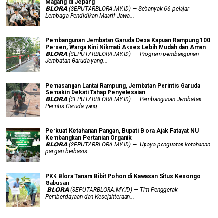
Magang di Jepang
𝗕𝗟𝗢𝗥𝗔 (SEPUTARBLORA.MY.ID) — Sebanyak 66 pelajar
Lembaga Pendidikan Maarif Jawa...
Pembangunan Jembatan Garuda Desa Kapuan Rampung 100
Persen, Warga Kini Nikmati Akses Lebih Mudah dan Aman
𝗕𝗟𝗢𝗥𝗔 (SEPUTARBLORA.MY.ID) — Program pembangunan
Jembatan Garuda yang...
Pemasangan Lantai Rampung, Jembatan Perintis Garuda
Semakin Dekati Tahap Penyelesaian
𝗕𝗟𝗢𝗥𝗔 (SEPUTARBLORA.MY.ID) — Pembangunan Jembatan
Perintis Garuda yang...
​Perkuat Ketahanan Pangan, Bupati Blora Ajak Fatayat NU
Kembangkan Pertanian Organik
𝗕𝗟𝗢𝗥𝗔 (SEPUTARBLORA.MY.ID) — Upaya penguatan ketahanan
pangan berbasis...
PKK Blora Tanam Bibit Pohon di Kawasan Situs Kesongo
Gabusan
‎ 𝗕𝗟𝗢𝗥𝗔 (SEPUTARBLORA.MY.ID) — Tim Penggerak
Pemberdayaan dan Kesejahteraan...