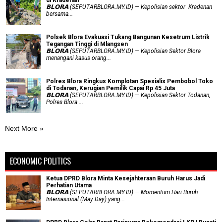
di Kradenan
𝗕𝗟𝗢𝗥𝗔 (SEPUTARBLORA.MY.ID) — Kepolisian sektor Kradenan
bersama...
Polsek Blora Evakuasi Tukang Bangunan Kesetrum Listrik
Tegangan Tinggi di Mlangsen
𝗕𝗟𝗢𝗥𝗔 (SEPUTARBLORA.MY.ID) — Kepolisian Sektor Blora
menangani kasus orang...
Polres Blora Ringkus Komplotan Spesialis Pembobol Toko
di Todanan, Kerugian Pemilik Capai Rp 45 Juta
𝗕𝗟𝗢𝗥𝗔 (SEPUTARBLORA.MY.ID) — Kepolisian Sektor Todanan,
Polres Blora ...
Next More »
ECONOMIC POLITICS
Ketua DPRD Blora Minta Kesejahteraan Buruh Harus Jadi
Perhatian Utama
​𝗕𝗟𝗢𝗥𝗔 (SEPUTARBLORA.MY.ID) — Momentum Hari Buruh
Internasional (May Day) yang...