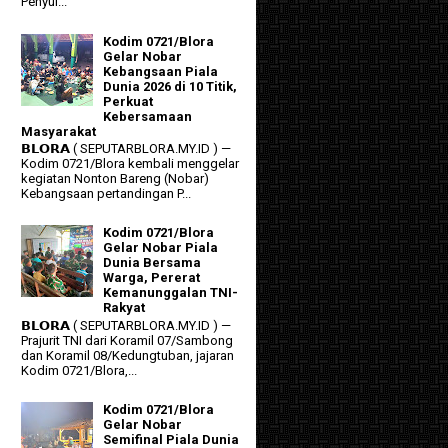
Penyul...
Kodim 0721/Blora
Gelar Nobar
Kebangsaan Piala
Dunia 2026 di 10 Titik,
Perkuat
Kebersamaan
Masyarakat
𝗕𝗟𝗢𝗥𝗔 ( SEPUTARBLORA.MY.ID ) —
Kodim 0721/Blora kembali menggelar
kegiatan Nonton Bareng (Nobar)
Kebangsaan pertandingan P...
Kodim 0721/Blora
Gelar Nobar Piala
Dunia Bersama
Warga, Pererat
Kemanunggalan TNI-
Rakyat
𝗕𝗟𝗢𝗥𝗔 ( SEPUTARBLORA.MY.ID ) —
Prajurit TNI dari Koramil 07/Sambong
dan Koramil 08/Kedungtuban, jajaran
Kodim 0721/Blora,...
Kodim 0721/Blora
Gelar Nobar
Semifinal Piala Dunia