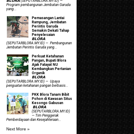
𝗕𝗟𝗢𝗥𝗔 (SEPUTARBLORA.MY.ID) —
Program pembangunan Jembatan Garuda
yang...
Pemasangan Lantai
Rampung, Jembatan
Perintis Garuda
Semakin Dekati Tahap
Penyelesaian
𝗕𝗟𝗢𝗥𝗔
(SEPUTARBLORA.MY.ID) — Pembangunan
Jembatan Perintis Garuda yang...
​Perkuat Ketahanan
Pangan, Bupati Blora
Ajak Fatayat NU
Kembangkan Pertanian
Organik
𝗕𝗟𝗢𝗥𝗔
(SEPUTARBLORA.MY.ID) — Upaya
penguatan ketahanan pangan berbasis...
PKK Blora Tanam Bibit
Pohon di Kawasan Situs
Kesongo Gabusan
‎ 𝗕𝗟𝗢𝗥𝗔
(SEPUTARBLORA.MY.ID)
— Tim Penggerak
Pemberdayaan dan Kesejahteraan...
Next More »