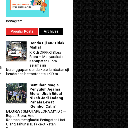
Instagram
Popular Posts
Archives
Denda Uji KIR Tidak
Mahal
KIR di DPPKKI Blora
Blora – Masyarakat di
Kabupaten Blora
selama ini
di
beranggapan denda keterlambatan uji
kendaraan bermotor atau KIR m...
n
Sentuhan Magis
Penyuluh Agama
Blora: Ubah Ritual
Nikah Jadi Ladang
Pahala Lewat
'Gembol Catin'
𝗕𝗟𝗢𝗥𝗔 ( SEPUTARBLORA.MY.ID ) —
Bupati Blora, Arief
Rohman menghadiri Peringatan Hari
Ulang Tahun (HUT) ke-3 Ikatan