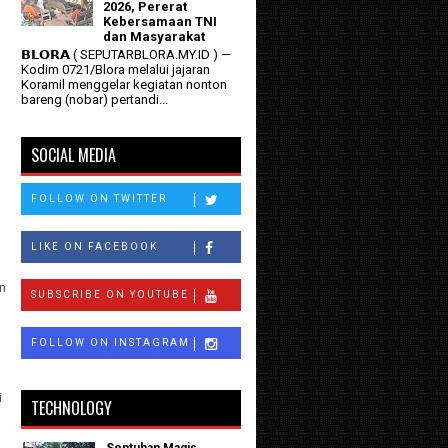
2026, Pererat
Kebersamaan TNI
dan Masyarakat
𝗕𝗟𝗢𝗥𝗔 ( SEPUTARBLORA.MY.ID ) —
Kodim 0721/Blora melalui jajaran
Koramil menggelar kegiatan nonton
bareng (nobar) pertandi...
SOCIAL MEDIA
FOLLOW ON TWITTER
LIKE ON FACEBOOK
an
SUBSCRIBE ON YOUTUBE
FOLLOW ON INSTAGRAM
i
TECHNOLOGY
Sentuhan Magis