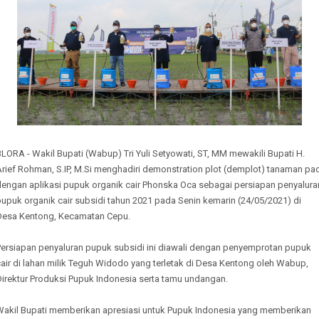
LORA - Wakil Bupati (Wabup) Tri Yuli Setyowati, ST, MM mewakili Bupati H.
rief Rohman, S.IP, M.Si menghadiri demonstration plot (demplot) tanaman pa
dengan aplikasi pupuk organik cair Phonska Oca sebagai persiapan penyalura
upuk organik cair subsidi tahun 2021 pada Senin kemarin (24/05/2021) di
Desa Kentong, Kecamatan Cepu.
Persiapan penyaluran pupuk subsidi ini diawali dengan penyemprotan pupuk
air di lahan milik Teguh Widodo yang terletak di Desa Kentong oleh Wabup,
Direktur Produksi Pupuk Indonesia serta tamu undangan.
Wakil Bupati memberikan apresiasi untuk Pupuk Indonesia yang memberikan