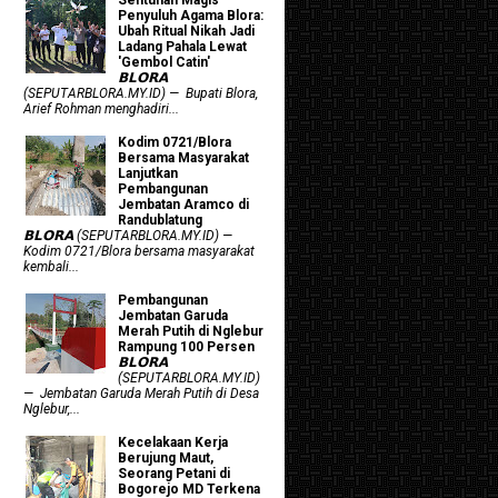
Penyuluh Agama Blora:
Ubah Ritual Nikah Jadi
Ladang Pahala Lewat
'Gembol Catin'
𝗕𝗟𝗢𝗥𝗔
(SEPUTARBLORA.MY.ID) — Bupati Blora,
Arief Rohman menghadiri...
Kodim 0721/Blora
Bersama Masyarakat
Lanjutkan
Pembangunan
Jembatan Aramco di
Randublatung
𝗕𝗟𝗢𝗥𝗔 (SEPUTARBLORA.MY.ID) —
Kodim 0721/Blora bersama masyarakat
kembali...
Pembangunan
Jembatan Garuda
Merah Putih di Nglebur
Rampung 100 Persen
𝗕𝗟𝗢𝗥𝗔
(SEPUTARBLORA.MY.ID)
— Jembatan Garuda Merah Putih di Desa
Nglebur,...
Kecelakaan Kerja
Berujung Maut,
Seorang Petani di
Bogorejo MD Terkena