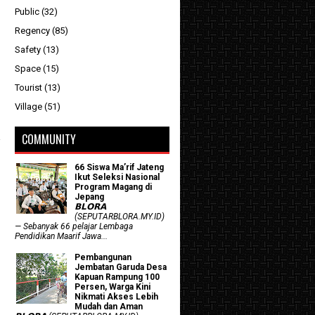
Public
(32)
Regency
(85)
Safety
(13)
Space
(15)
Tourist
(13)
Village
(51)
COMMUNITY
66 Siswa Ma’rif Jateng
Ikut Seleksi Nasional
Program Magang di
Jepang
𝗕𝗟𝗢𝗥𝗔
(SEPUTARBLORA.MY.ID)
— Sebanyak 66 pelajar Lembaga
Pendidikan Maarif Jawa...
Pembangunan
Jembatan Garuda Desa
Kapuan Rampung 100
Persen, Warga Kini
Nikmati Akses Lebih
Mudah dan Aman