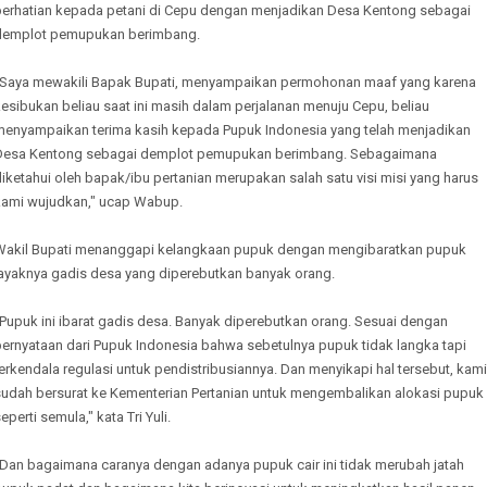
perhatian kepada petani di Cepu dengan menjadikan Desa Kentong sebagai
demplot pemupukan berimbang.
"Saya mewakili Bapak Bupati, menyampaikan permohonan maaf yang karena
esibukan beliau saat ini masih dalam perjalanan menuju Cepu, beliau
menyampaikan terima kasih kepada Pupuk Indonesia yang telah menjadikan
Desa Kentong sebagai demplot pemupukan berimbang. Sebagaimana
iketahui oleh bapak/ibu pertanian merupakan salah satu visi misi yang harus
kami wujudkan," ucap Wabup.
Wakil Bupati menanggapi kelangkaan pupuk dengan mengibaratkan pupuk
layaknya gadis desa yang diperebutkan banyak orang.
Pupuk ini ibarat gadis desa. Banyak diperebutkan orang. Sesuai dengan
pernyataan dari Pupuk Indonesia bahwa sebetulnya pupuk tidak langka tapi
erkendala regulasi untuk pendistribusiannya. Dan menyikapi hal tersebut, kami
sudah bersurat ke Kementerian Pertanian untuk mengembalikan alokasi pupuk
eperti semula," kata Tri Yuli.
"Dan bagaimana caranya dengan adanya pupuk cair ini tidak merubah jatah