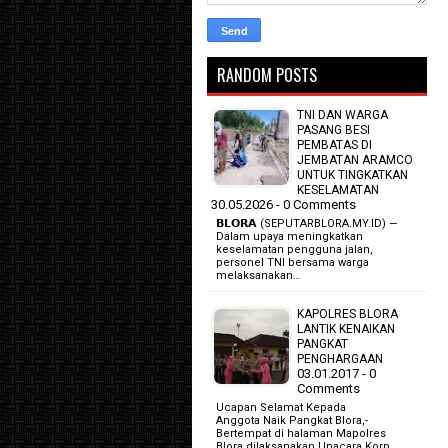
RANDOM POSTS
TNI DAN WARGA
PASANG BESI
PEMBATAS DI
JEMBATAN ARAMCO
UNTUK TINGKATKAN
KESELAMATAN
30.05.2026 - 0 Comments
𝗕𝗟𝗢𝗥𝗔 (SEPUTARBLORA.MY.ID) —
Dalam upaya meningkatkan
keselamatan pengguna jalan,
personel TNI bersama warga
melaksanakan…
KAPOLRES BLORA
LANTIK KENAIKAN
PANGKAT
PENGHARGAAN
03.01.2017 - 0
Comments
Ucapan Selamat Kepada
Anggota Naik Pangkat Blora,-
Bertempat di halaman Mapolres
Blora dilaksanakan Upacara Korp