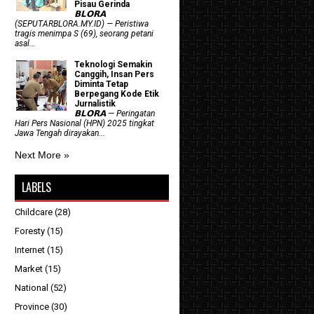
Pisau Gerinda
𝗕𝗟𝗢𝗥𝗔
(SEPUTARBLORA.MY.ID) — Peristiwa
tragis menimpa S (69), seorang petani
asal...
Teknologi Semakin
Canggih, Insan Pers
Diminta Tetap
Berpegang Kode Etik
Jurnalistik
𝗕𝗟𝗢𝗥𝗔 — Peringatan
Hari Pers Nasional (HPN) 2025 tingkat
Jawa Tengah dirayakan...
Next More »
LABELS
Childcare
(28)
Foresty
(15)
Internet
(15)
Market
(15)
National
(52)
Province
(30)