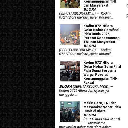
Kemanunggalan TNI
dan Masyarakat
𝗕𝗟𝗢𝗥𝗔
(SEPUTARBLORA.MY.ID) — Kodim
0721/Blora melalui jajaran Koramil...
Kodim 0721/Blora
Gelar Nobar Semifinal
Piala Dunia 2026,
Pererat Kebersamaan
TNI dan Masyarakat
𝗕𝗟𝗢𝗥𝗔
(SEPUTARBLORA.MY.ID) — Kodim
0721/Blora melalui jajaran Koramil...
Kodim 0721/Blora
Gelar Nobar Semi Final
Piala Dunia Bersama
Warga, Pererat
Kemanunggalan TNI-
Rakyat
𝗕𝗟𝗢𝗥𝗔 (SEPUTARBLORA.MY.ID) —
Kodim 0721/Blora dan jajarannya
menggelar...
Makin Seru, TNI dan
Masyarakat Nobar Piala
Dunia di Blora
𝗕𝗟𝗢𝗥𝗔
(SEPUTARBLORA.MY.ID)
— Antusiasme
masyarakat Kabupaten Blora dalam...