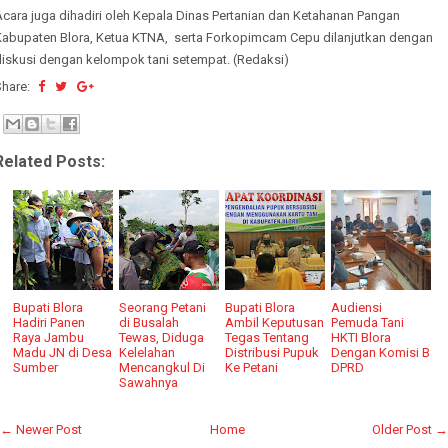
cara juga dihadiri oleh Kepala Dinas Pertanian dan Ketahanan Pangan
Kabupaten Blora, Ketua KTNA, serta Forkopimcam Cepu dilanjutkan dengan
diskusi dengan kelompok tani setempat. (Redaksi)
Share:
Related Posts:
Bupati Blora
Seorang Petani
Bupati Blora
Audiensi
Hadiri Panen
di Busalah
Ambil Keputusan
Pemuda Tani
Raya Jambu
Tewas, Diduga
Tegas Tentang
HKTI Blora
Madu JN di Desa
Kelelahan
Distribusi Pupuk
Dengan Komisi B
Sumber
Mencangkul Di
Ke Petani
DPRD
Sawahnya
← Newer Post
Home
Older Post →