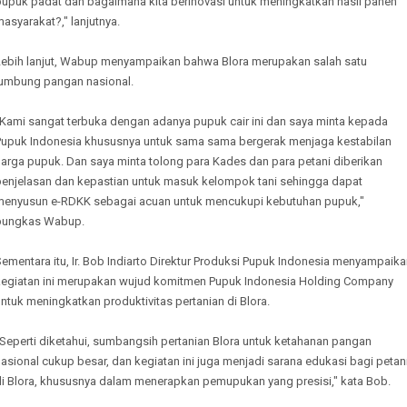
pupuk padat dan bagaimana kita berinovasi untuk meningkatkan hasil panen
asyarakat?," lanjutnya.
Lebih lanjut, Wabup menyampaikan bahwa Blora merupakan salah satu
lumbung pangan nasional.
"Kami sangat terbuka dengan adanya pupuk cair ini dan saya minta kepada
Pupuk Indonesia khususnya untuk sama sama bergerak menjaga kestabilan
harga pupuk. Dan saya minta tolong para Kades dan para petani diberikan
penjelasan dan kepastian untuk masuk kelompok tani sehingga dapat
menyusun e-RDKK sebagai acuan untuk mencukupi kebutuhan pupuk,"
pungkas Wabup.
ementara itu, Ir. Bob Indiarto Direktur Produksi Pupuk Indonesia menyampaik
kegiatan ini merupakan wujud komitmen Pupuk Indonesia Holding Company
ntuk meningkatkan produktivitas pertanian di Blora.
"Seperti diketahui, sumbangsih pertanian Blora untuk ketahanan pangan
asional cukup besar, dan kegiatan ini juga menjadi sarana edukasi bagi petan
di Blora, khususnya dalam menerapkan pemupukan yang presisi," kata Bob.