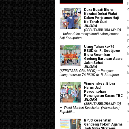
Duka Bupati Blora:
Kerabat Dekat Wafat
Dalam Perjalanan Haji
Ke Tanah Suci
𝗕𝗟𝗢𝗥𝗔
k
(SEPUTARBLORA.MY.ID)
— Kabar duka menyelimuti calon jemaah
haji Kabupaten...
Ulang Tahun ke-76
d
RSUD dr. R. Soetijono
Blora Resmikan
Gedung Baru dan Acara
Jalan Sehat
𝗕𝗟𝗢𝗥𝗔
(SEPUTARBLORA.MY.ID) — Perayaan
ulang tahun ke-76 RSUD dr. R. Soetijono...
Wamenakes: Blora
"
Harus Jadi
Percontohan
Penanganan Kasus TBC
t
𝗕𝗟𝗢𝗥𝗔
(SEPUTARBLORA.MY.ID)
— Wakil Menteri Kesehatan (Wamenkes)
s
Republik...
BPJS Kesehatan
Gandeng Tokoh Agama
Jadi Mitra Strategis