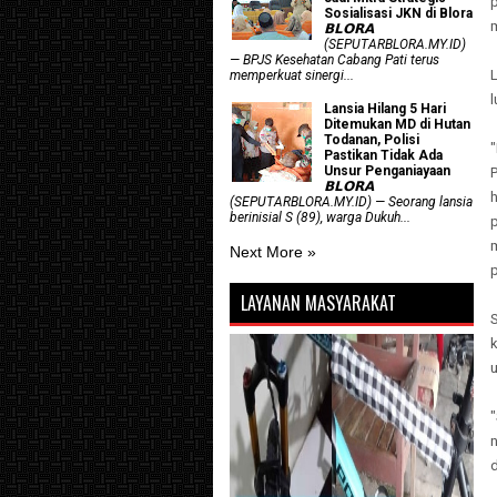
Sosialisasi JKN di Blora
m
𝗕𝗟𝗢𝗥𝗔
(SEPUTARBLORA.MY.ID)
— BPJS Kesehatan Cabang Pati terus
memperkuat sinergi...
Lansia Hilang 5 Hari
Ditemukan MD di Hutan
Todanan, Polisi
Pastikan Tidak Ada
Unsur Penganiayaan
𝗕𝗟𝗢𝗥𝗔
(SEPUTARBLORA.MY.ID) — Seorang lansia
berinisial S (89), warga Dukuh...
Next More »
LAYANAN MASYARAKAT
S
u
n