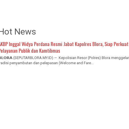
Hot News
AKBP Inggal Widya Perdana Resmi Jabat Kapolres Blora, Siap Perkuat
Pelayanan Publik dan Kamtibmas
𝗕𝗟𝗢𝗥𝗔 (SEPUTARBLORA.MY.ID) — Kepolisian Resor (Polres) Blora menggelar
tradisi penyambutan dan pelepasan (Welcome and Fare...