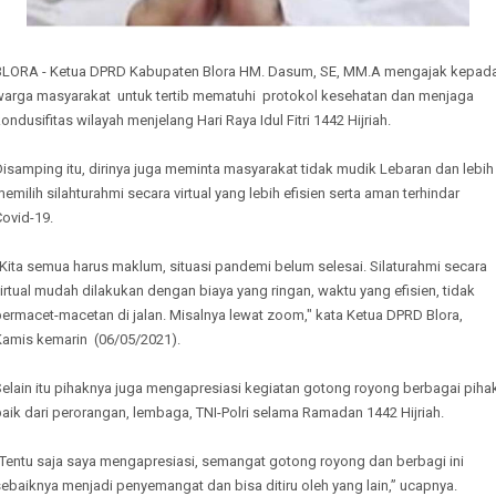
BLORA - Ketua DPRD Kabupaten Blora HM. Dasum, SE, MM.A mengajak kepad
warga masyarakat untuk tertib mematuhi protokol kesehatan dan menjaga
ondusifitas wilayah menjelang Hari Raya Idul Fitri 1442 Hijriah.
isamping itu, dirinya juga meminta masyarakat tidak mudik Lebaran dan lebih
emilih silahturahmi secara virtual yang lebih efisien serta aman terhindar
ovid-19.
Kita semua harus maklum, situasi pandemi belum selesai. Silaturahmi secara
irtual mudah dilakukan dengan biaya yang ringan, waktu yang efisien, tidak
ermacet-macetan di jalan. Misalnya lewat zoom," kata Ketua DPRD Blora,
Kamis kemarin (06/05/2021).
elain itu pihaknya juga mengapresiasi kegiatan gotong royong berbagai piha
aik dari perorangan, lembaga, TNI-Polri selama Ramadan 1442 Hijriah.
“Tentu saja saya mengapresiasi, semangat gotong royong dan berbagi ini
ebaiknya menjadi penyemangat dan bisa ditiru oleh yang lain,” ucapnya.