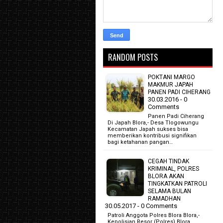
RANDOM POSTS
POKTANI MARGO
MAKMUR JAPAH
PANEN PADI CIHERANG
30.03.2016 - 0
Comments
Panen Padi Ciherang
Di Japah Blora,- Desa Tlogowungu
Kecamatan Japah sukses bisa
memberikan kontribusi signifikan
bagi ketahanan pangan…
CEGAH TINDAK
KRIMINAL, POLRES
BLORA AKAN
TINGKATKAN PATROLI
SELAMA BULAN
RAMADHAN
30.05.2017 - 0 Comments
Patroli Anggota Polres Blora Blora,-
Kepolisian Resor (Polres) Blora