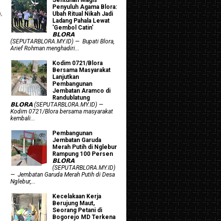
Penyuluh Agama Blora:
,
Ubah Ritual Nikah Jadi
Ladang Pahala Lewat
'Gembol Catin'
𝗕𝗟𝗢𝗥𝗔
(SEPUTARBLORA.MY.ID) — Bupati Blora,
Arief Rohman menghadiri...
Kodim 0721/Blora
Bersama Masyarakat
Lanjutkan
Pembangunan
Jembatan Aramco di
Randublatung
𝗕𝗟𝗢𝗥𝗔 (SEPUTARBLORA.MY.ID) —
Kodim 0721/Blora bersama masyarakat
kembali...
Pembangunan
Jembatan Garuda
Merah Putih di Nglebur
Rampung 100 Persen
𝗕𝗟𝗢𝗥𝗔
(SEPUTARBLORA.MY.ID)
— Jembatan Garuda Merah Putih di Desa
Nglebur,...
Kecelakaan Kerja
Berujung Maut,
Seorang Petani di
Bogorejo MD Terkena