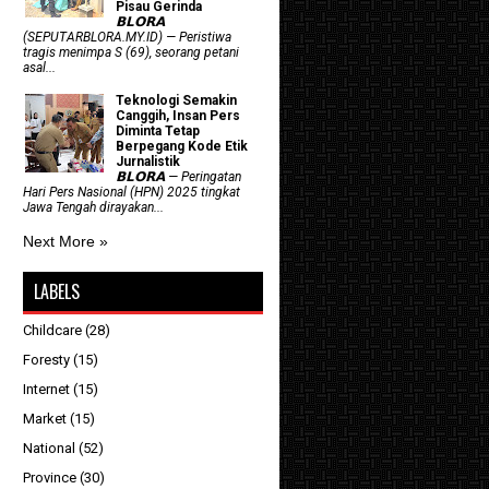
Pisau Gerinda
𝗕𝗟𝗢𝗥𝗔
(SEPUTARBLORA.MY.ID) — Peristiwa
tragis menimpa S (69), seorang petani
asal...
Teknologi Semakin
Canggih, Insan Pers
Diminta Tetap
Berpegang Kode Etik
Jurnalistik
𝗕𝗟𝗢𝗥𝗔 — Peringatan
Hari Pers Nasional (HPN) 2025 tingkat
Jawa Tengah dirayakan...
Next More »
LABELS
Childcare
(28)
Foresty
(15)
Internet
(15)
Market
(15)
National
(52)
Province
(30)