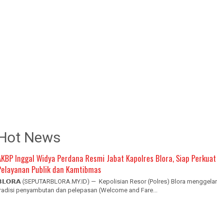
Hot News
AKBP Inggal Widya Perdana Resmi Jabat Kapolres Blora, Siap Perkuat
Pelayanan Publik dan Kamtibmas
𝗕𝗟𝗢𝗥𝗔 (SEPUTARBLORA.MY.ID) — Kepolisian Resor (Polres) Blora menggelar
tradisi penyambutan dan pelepasan (Welcome and Fare...