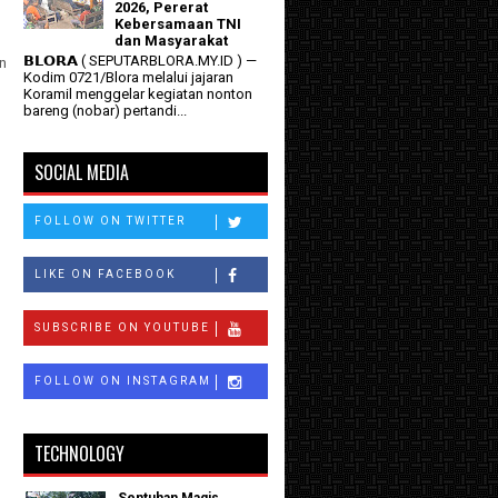
2026, Pererat
Kebersamaan TNI
dan Masyarakat
𝗕𝗟𝗢𝗥𝗔 ( SEPUTARBLORA.MY.ID ) —
n
Kodim 0721/Blora melalui jajaran
Koramil menggelar kegiatan nonton
bareng (nobar) pertandi...
h
SOCIAL MEDIA
FOLLOW ON TWITTER
LIKE ON FACEBOOK
SUBSCRIBE ON YOUTUBE
FOLLOW ON INSTAGRAM
TECHNOLOGY
Sentuhan Magis