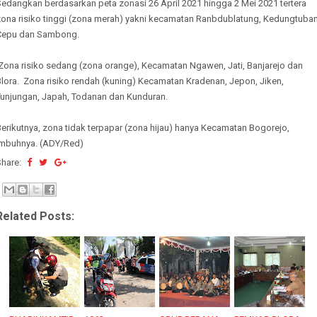
Sedangkan berdasarkan peta zonasi 26 April 2021 hingga 2 Mei 2021 tertera
zona risiko tinggi (zona merah) yakni kecamatan Ranbdublatung, Kedungtuban
Cepu dan Sambong.
Zona risiko sedang (zona orange), Kecamatan Ngawen, Jati, Banjarejo dan
lora. Zona risiko rendah (kuning) Kecamatan Kradenan, Jepon, Jiken,
Tunjungan, Japah, Todanan dan Kunduran.
erikutnya, zona tidak terpapar (zona hijau) hanya Kecamatan Bogorejo,
imbuhnya. (ADY/Red)
Share:
Related Posts: