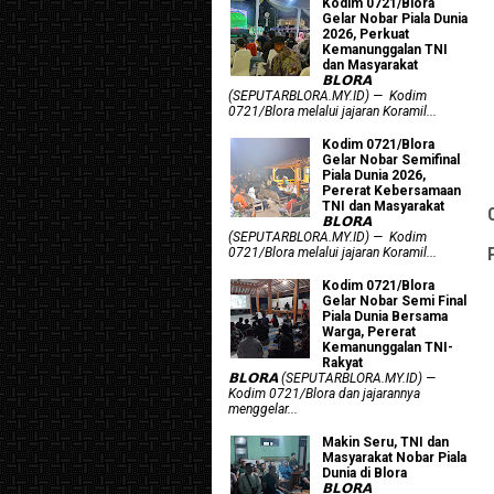
Kodim 0721/Blora
Gelar Nobar Piala Dunia
2026, Perkuat
Kemanunggalan TNI
dan Masyarakat
𝗕𝗟𝗢𝗥𝗔
(SEPUTARBLORA.MY.ID) — Kodim
0721/Blora melalui jajaran Koramil...
Kodim 0721/Blora
Gelar Nobar Semifinal
Piala Dunia 2026,
Pererat Kebersamaan
TNI dan Masyarakat
𝗕𝗟𝗢𝗥𝗔
(SEPUTARBLORA.MY.ID) — Kodim
0721/Blora melalui jajaran Koramil...
Kodim 0721/Blora
Gelar Nobar Semi Final
Piala Dunia Bersama
Warga, Pererat
Kemanunggalan TNI-
Rakyat
𝗕𝗟𝗢𝗥𝗔 (SEPUTARBLORA.MY.ID) —
Kodim 0721/Blora dan jajarannya
menggelar...
Makin Seru, TNI dan
Masyarakat Nobar Piala
Dunia di Blora
𝗕𝗟𝗢𝗥𝗔