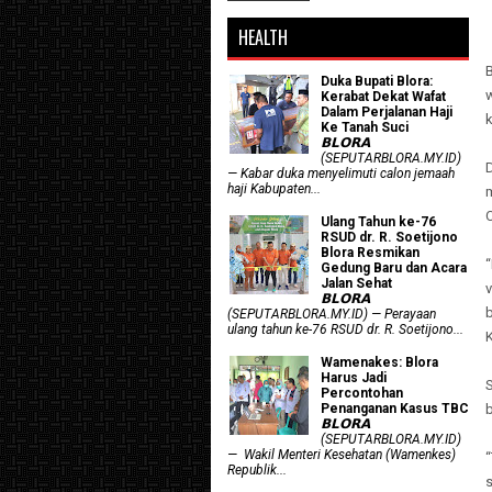
HEALTH
Duka Bupati Blora:
Kerabat Dekat Wafat
Dalam Perjalanan Haji
k
Ke Tanah Suci
𝗕𝗟𝗢𝗥𝗔
(SEPUTARBLORA.MY.ID)
D
— Kabar duka menyelimuti calon jemaah
haji Kabupaten...
m
C
Ulang Tahun ke-76
RSUD dr. R. Soetijono
Blora Resmikan
“
Gedung Baru dan Acara
Jalan Sehat
v
𝗕𝗟𝗢𝗥𝗔
b
(SEPUTARBLORA.MY.ID) — Perayaan
ulang tahun ke-76 RSUD dr. R. Soetijono...
Wamenakes: Blora
Harus Jadi
S
Percontohan
Penanganan Kasus TBC
b
𝗕𝗟𝗢𝗥𝗔
(SEPUTARBLORA.MY.ID)
— Wakil Menteri Kesehatan (Wamenkes)
Republik...
s