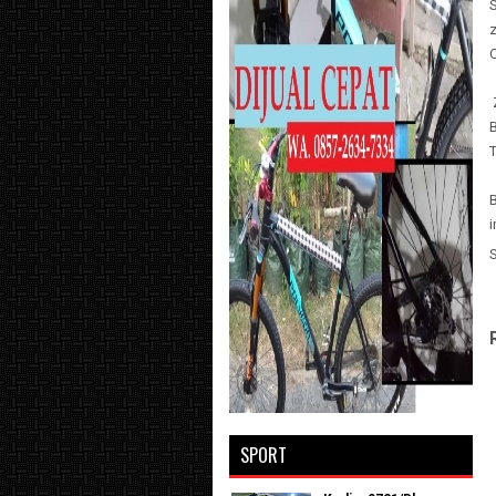
B
B
SPORT