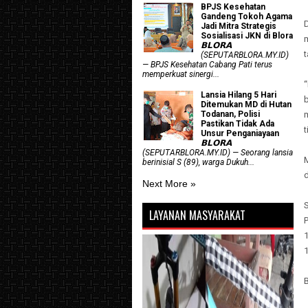
BPJS Kesehatan
Gandeng Tokoh Agama
Jadi Mitra Strategis
Sosialisasi JKN di Blora
𝗕𝗟𝗢𝗥𝗔
t
(SEPUTARBLORA.MY.ID)
— BPJS Kesehatan Cabang Pati terus
memperkuat sinergi...
Lansia Hilang 5 Hari
b
Ditemukan MD di Hutan
Todanan, Polisi
m
Pastikan Tidak Ada
t
Unsur Penganiayaan
𝗕𝗟𝗢𝗥𝗔
(SEPUTARBLORA.MY.ID) — Seorang lansia
M
berinisial S (89), warga Dukuh...
Next More »
LAYANAN MASYARAKAT
1
1