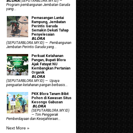
𝗕𝗟𝗢𝗥𝗔 (SEPUTARBLORA.MY.ID) —
Program pembangunan Jembatan Garuda
yang...
Pemasangan Lantai
Rampung, Jembatan
Perintis Garuda
Semakin Dekati Tahap
Penyelesaian
𝗕𝗟𝗢𝗥𝗔
(SEPUTARBLORA.MY.ID) — Pembangunan
Jembatan Perintis Garuda yang...
​Perkuat Ketahanan
Pangan, Bupati Blora
Ajak Fatayat NU
Kembangkan Pertanian
Organik
𝗕𝗟𝗢𝗥𝗔
(SEPUTARBLORA.MY.ID) — Upaya
penguatan ketahanan pangan berbasis...
PKK Blora Tanam Bibit
Pohon di Kawasan Situs
Kesongo Gabusan
‎ 𝗕𝗟𝗢𝗥𝗔
(SEPUTARBLORA.MY.ID)
— Tim Penggerak
Pemberdayaan dan Kesejahteraan...
Next More »