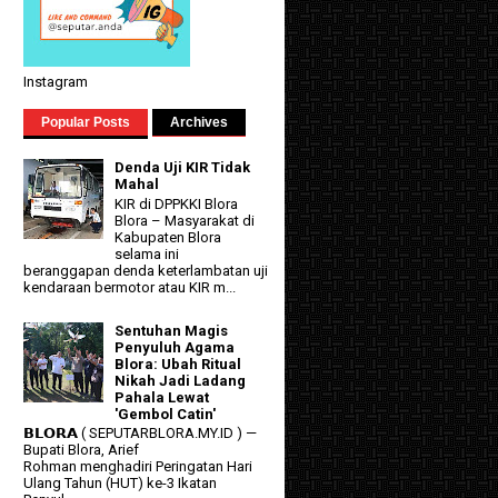
Instagram
Popular Posts
Archives
Denda Uji KIR Tidak
Mahal
KIR di DPPKKI Blora
Blora – Masyarakat di
Kabupaten Blora
selama ini
beranggapan denda keterlambatan uji
kendaraan bermotor atau KIR m...
Sentuhan Magis
Penyuluh Agama
Blora: Ubah Ritual
Nikah Jadi Ladang
Pahala Lewat
'Gembol Catin'
𝗕𝗟𝗢𝗥𝗔 ( SEPUTARBLORA.MY.ID ) —
Bupati Blora, Arief
Rohman menghadiri Peringatan Hari
Ulang Tahun (HUT) ke-3 Ikatan