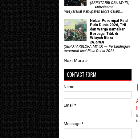
(SEPUTARBLORA.MY.ID)
— Antusiasme
masyarakat Kabupaten Blora dalam...
Nobar Perempat Final
Piala Dunia 2026, TNI
dan Warga Ramaikan
Berbagai Titik di
Wilayah Blora
𝗕𝗟𝗢𝗥𝗔
(SEPUTARBLORA.MY.ID) — Pertandingan
perempat final Piala Dunia 2026...
Next More »
CONTACT FORM
Name
Email
*
Message
*