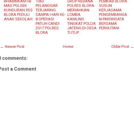
BHABINKAMTIB
1063
GRUP REBANA
PEMKAB BLORA
MAS POLSEK
PELANGGAR
POLRES BLORA
SUSUN
KUNDURAN RES
TERJARING
MERIAHKAN
KERJASAMA
BLORA PEDULI
SAMPAI HARI KE-
LOMBA
PENGEMBANGA
ANAK SEKOLAH
8 OPERASI
KAMLING
N PARIWISATA
PATUH CANDI
TINGKAT POLDA
BERSAMA
2017 POLRES
JATENG DI DESA
PERHUTANI
BLORA
TUTUP
← Newer Post
Home
Older Post →
0 comments:
Post a Comment