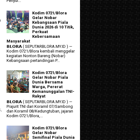
Penyul...
Kodim 0721/Blora
Gelar Nobar
a
Kebangsaan Piala
Dunia 2026 di 10 Titik,
Perkuat
Kebersamaan
Masyarakat
𝗕𝗟𝗢𝗥𝗔 ( SEPUTARBLORA.MY.ID ) —
Kodim 0721/Blora kembali menggelar
kegiatan Nonton Bareng (Nobar)
Kebangsaan pertandingan P...
Kodim 0721/Blora
Gelar Nobar Piala
Dunia Bersama
Warga, Pererat
Kemanunggalan TNI-
Rakyat
𝗕𝗟𝗢𝗥𝗔 ( SEPUTARBLORA.MY.ID ) —
Prajurit TNI dari Koramil 07/Sambong
k,
dan Koramil 08/Kedungtuban, jajaran
Kodim 0721/Blora,...
Kodim 0721/Blora
Gelar Nobar
Semifinal Piala Dunia