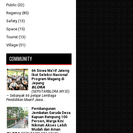
Public
(32)
Regency
(85)
Safety
(13)
Space
(15)
Tourist
(13)
Village
(51)
COMMUNITY
66 Siswa Ma’rif Jateng
Ikut Seleksi Nasional
Program Magang di
Jepang
𝗕𝗟𝗢𝗥𝗔
(SEPUTARBLORA.MY.ID)
— Sebanyak 66 pelajar Lembaga
Pendidikan Maarif Jawa...
Pembangunan
Jembatan Garuda Desa
Kapuan Rampung 100
Persen, Warga Kini
Nikmati Akses Lebih
Mudah dan Aman