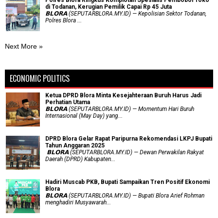
di Todanan, Kerugian Pemilik Capai Rp 45 Juta
𝗕𝗟𝗢𝗥𝗔 (SEPUTARBLORA.MY.ID) — Kepolisian Sektor Todanan,
Polres Blora ...
Next More »
ECONOMIC POLITICS
Ketua DPRD Blora Minta Kesejahteraan Buruh Harus Jadi
Perhatian Utama
​𝗕𝗟𝗢𝗥𝗔 (SEPUTARBLORA.MY.ID) — Momentum Hari Buruh
Internasional (May Day) yang...
DPRD Blora Gelar Rapat Paripurna Rekomendasi LKPJ Bupati
Tahun Anggaran 2025
‎ 𝗕𝗟𝗢𝗥𝗔 (SEPUTARBLORA.MY.ID) — Dewan Perwakilan Rakyat
Daerah (DPRD) Kabupaten...
Hadiri Muscab PKB, Bupati Sampaikan Tren Positif Ekonomi
Blora
𝗕𝗟𝗢𝗥𝗔 (SEPUTARBLORA.MY.ID) — Bupati Blora Arief Rohman
menghadiri Musyawarah...