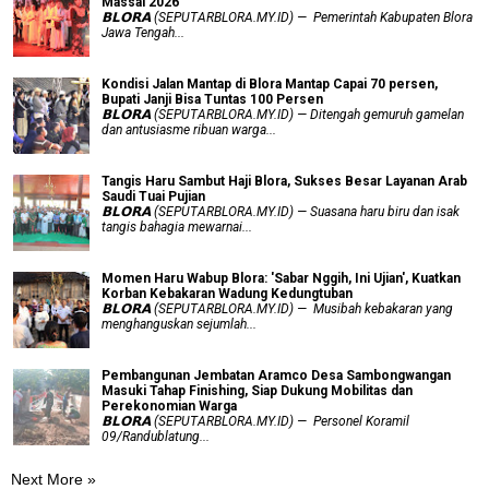
Massal 2026
𝗕𝗟𝗢𝗥𝗔 (SEPUTARBLORA.MY.ID) — Pemerintah Kabupaten Blora
Jawa Tengah...
Kondisi Jalan Mantap di Blora Mantap Capai 70 persen,
Bupati Janji Bisa Tuntas 100 Persen
𝗕𝗟𝗢𝗥𝗔 (SEPUTARBLORA.MY.ID) — Ditengah gemuruh gamelan
dan antusiasme ribuan warga...
Tangis Haru Sambut Haji Blora, Sukses Besar Layanan Arab
Saudi Tuai Pujian
𝗕𝗟𝗢𝗥𝗔 (SEPUTARBLORA.MY.ID) — Suasana haru biru dan isak
tangis bahagia mewarnai...
Momen Haru Wabup Blora: ​'Sabar Nggih, Ini Ujian', Kuatkan
Korban Kebakaran Wadung Kedungtuban
𝗕𝗟𝗢𝗥𝗔 (SEPUTARBLORA.MY.ID) — Musibah kebakaran yang
menghanguskan sejumlah...
Pembangunan Jembatan Aramco Desa Sambongwangan
Masuki Tahap Finishing, Siap Dukung Mobilitas dan
Perekonomian Warga
𝗕𝗟𝗢𝗥𝗔 (SEPUTARBLORA.MY.ID) — Personel Koramil
09/Randublatung...
Next More »