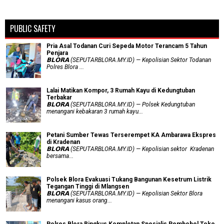
PUBLIC SAFETY
Pria Asal Todanan Curi Sepeda Motor Terancam 5 Tahun
Penjara
𝗕𝗟𝗢𝗥𝗔 (SEPUTARBLORA.MY.ID) — Kepolisian Sektor Todanan
Polres Blora ...
Lalai Matikan Kompor, 3 Rumah Kayu di Kedungtuban
Terbakar
𝗕𝗟𝗢𝗥𝗔 (SEPUTARBLORA.MY.ID) — Polsek Kedungtuban
menangani kebakaran 3 rumah kayu...
Petani Sumber Tewas Terserempet KA Ambarawa Ekspres
di Kradenan
𝗕𝗟𝗢𝗥𝗔 (SEPUTARBLORA.MY.ID) — Kepolisian sektor Kradenan
bersama...
Polsek Blora Evakuasi Tukang Bangunan Kesetrum Listrik
Tegangan Tinggi di Mlangsen
𝗕𝗟𝗢𝗥𝗔 (SEPUTARBLORA.MY.ID) — Kepolisian Sektor Blora
menangani kasus orang...
Polres Blora Ringkus Komplotan Spesialis Pembobol Toko