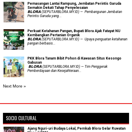
Pemasangan Lantai Rampung, Jembatan Perintis Garuda
Semakin Dekati Tahap Penyelesaian
𝗕𝗟𝗢𝗥𝗔 (SEPUTARBLORA.MY.ID) — Pembangunan Jembatan
Perintis Garuda yang...
​Perkuat Ketahanan Pangan, Bupati Blora Ajak Fatayat NU
Kembangkan Pertanian Organik
𝗕𝗟𝗢𝗥𝗔 (SEPUTARBLORA.MY.ID) — Upaya penguatan ketahanan
pangan berbasis...
PKK Blora Tanam Bibit Pohon di Kawasan Situs Kesongo
Gabusan
‎ 𝗕𝗟𝗢𝗥𝗔 (SEPUTARBLORA.MY.ID) — Tim Penggerak
Pemberdayaan dan Kesejahteraan...
Next More »
SOCIO CULTURAL
Ajang Nguri-uri Budaya Lokal, Pemkab Blora Gelar Ruwatan