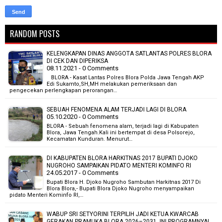
RANDOM POSTS
KELENGKAPAN DINAS ANGGOTA SATLANTAS POLRES BLORA
DI CEK DAN DIPERIKSA
08.11.2021 - 0 Comments
BLORA - Kasat Lantas Polres Blora Polda Jawa Tengah AKP
Edi Sukamto,SH,MH melakukan pemeriksaan dan
pengecekan perlengkapan perorangan…
SEBUAH FENOMENA ALAM TERJADI LAGI DI BLORA
05.10.2020 - 0 Comments
BLORA - Sebuah fenomena alam, terjadi lagi di Kabupaten
Blora, Jawa Tengah.Kali ini bertempat di desa Polsorejo,
Kecamatan Kunduran. Menurut…
DI KABUPATEN BLORA HARKITNAS 2017 BUPATI DJOKO
NUGROHO SAMPAIKAN PIDATO MENTERI KOMINFO RI
24.05.2017 - 0 Comments
Bupati Blora H. Djoko Nugroho Sambutan Harkitnas 2017 Di
Blora Blora,- Bupati Blora Djoko Nugroho menyampaikan
pidato Menteri Kominfo RI,…
WABUP SRI SETYORINI TERPILIH JADI KETUA KWARCAB
GERAKAN PRAMUKA BLORA 2026–2031, INI PROGRAMNYA!