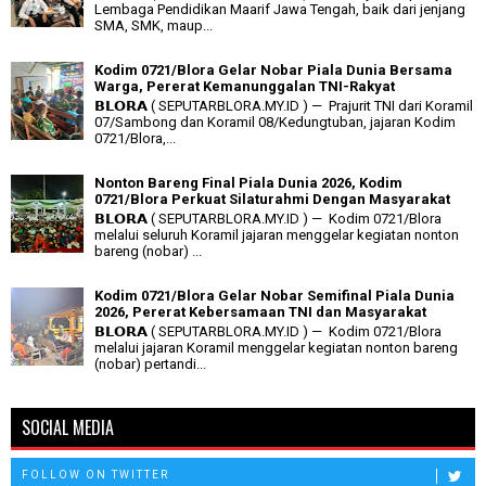
Lembaga Pendidikan Maarif Jawa Tengah, baik dari jenjang
SMA, SMK, maup...
Kodim 0721/Blora Gelar Nobar Piala Dunia Bersama
Warga, Pererat Kemanunggalan TNI-Rakyat
𝗕𝗟𝗢𝗥𝗔 ( SEPUTARBLORA.MY.ID ) — Prajurit TNI dari Koramil
07/Sambong dan Koramil 08/Kedungtuban, jajaran Kodim
0721/Blora,...
Nonton Bareng Final Piala Dunia 2026, Kodim
0721/Blora Perkuat Silaturahmi Dengan Masyarakat
𝗕𝗟𝗢𝗥𝗔 ( SEPUTARBLORA.MY.ID ) — Kodim 0721/Blora
melalui seluruh Koramil jajaran menggelar kegiatan nonton
bareng (nobar) ...
Kodim 0721/Blora Gelar Nobar Semifinal Piala Dunia
2026, Pererat Kebersamaan TNI dan Masyarakat
𝗕𝗟𝗢𝗥𝗔 ( SEPUTARBLORA.MY.ID ) — Kodim 0721/Blora
melalui jajaran Koramil menggelar kegiatan nonton bareng
(nobar) pertandi...
SOCIAL MEDIA
FOLLOW ON TWITTER