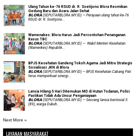
Ulang Tahun ke-76 RSUD dr. R. Soetijono Blora Resmikan
Gedung Baru dan Acara Jalan Sehat
𝗕𝗟𝗢𝗥𝗔 (SEPUTARBLORA.MY.ID) — Perayaan ulang tahun ke-76
RSUD dr. R. Soetijono...
Wamenakes: Blora Harus Jadi Percontohan Penanganan
Kasus TBC
𝗕𝗟𝗢𝗥𝗔 (SEPUTARBLORA.MY.ID) — Wakil Menteri Kesehatan
(Wamenkes) Republik...
BPJS Kesehatan Gandeng Tokoh Agama Jadi Mitra Strategis
Sosialisasi JKN di Blora
𝗕𝗟𝗢𝗥𝗔 (SEPUTARBLORA.MY.ID) — BPJS Kesehatan Cabang Pati
terus memperkuat sinergi...
Lansia Hilang 5 Hari Ditemukan MD di Hutan Todanan, Polisi
Pastikan Tidak Ada Unsur Penganiayaan
𝗕𝗟𝗢𝗥𝗔 (SEPUTARBLORA.MY.ID) — Seorang lansia berinisial S
(89), warga Dukuh...
Next More »
LAYANAN MASYARAKAT