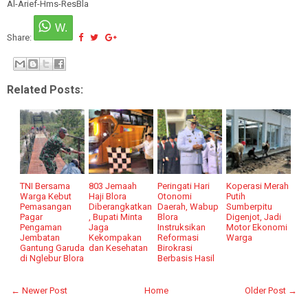
Al-Arief-Hms-ResBla
Share:
Related Posts:
TNI Bersama
803 Jemaah
Peringati Hari
Koperasi Merah
Warga Kebut
Haji Blora
Otonomi
Putih
Pemasangan
Diberangkatkan
Daerah, Wabup
Sumberpitu
Pagar
, Bupati Minta
Blora
Digenjot, Jadi
Pengaman
Jaga
Instruksikan
Motor Ekonomi
Jembatan
Kekompakan
Reformasi
Warga
Gantung Garuda
dan Kesehatan
Birokrasi
di Nglebur Blora
Berbasis Hasil
← Newer Post
Home
Older Post →