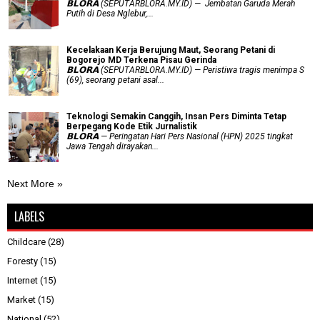
𝗕𝗟𝗢𝗥𝗔 (SEPUTARBLORA.MY.ID) — Jembatan Garuda Merah
Putih di Desa Nglebur,...
Kecelakaan Kerja Berujung Maut, Seorang Petani di
Bogorejo MD Terkena Pisau Gerinda
𝗕𝗟𝗢𝗥𝗔 (SEPUTARBLORA.MY.ID) — Peristiwa tragis menimpa S
(69), seorang petani asal...
Teknologi Semakin Canggih, Insan Pers Diminta Tetap
Berpegang Kode Etik Jurnalistik
𝗕𝗟𝗢𝗥𝗔 — Peringatan Hari Pers Nasional (HPN) 2025 tingkat
Jawa Tengah dirayakan...
Next More »
LABELS
Childcare
(28)
Foresty
(15)
Internet
(15)
Market
(15)
National
(52)