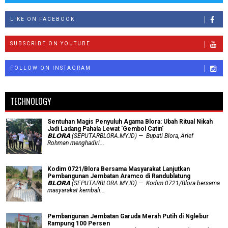
LIKE ON FACEBOOK
SUBSCRIBE ON YOUTUBE
FOLLOW ON INSTAGRAM
TECHNOLOGY
Sentuhan Magis Penyuluh Agama Blora: Ubah Ritual Nikah
Jadi Ladang Pahala Lewat 'Gembol Catin'
𝗕𝗟𝗢𝗥𝗔 (SEPUTARBLORA.MY.ID) — Bupati Blora, Arief
Rohman menghadiri...
Kodim 0721/Blora Bersama Masyarakat Lanjutkan
Pembangunan Jembatan Aramco di Randublatung
𝗕𝗟𝗢𝗥𝗔 (SEPUTARBLORA.MY.ID) — Kodim 0721/Blora bersama
masyarakat kembali...
Pembangunan Jembatan Garuda Merah Putih di Nglebur
Rampung 100 Persen