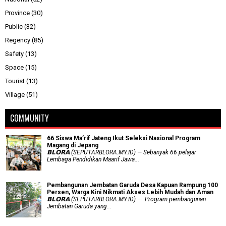
Province
(30)
Public
(32)
Regency
(85)
Safety
(13)
Space
(15)
Tourist
(13)
Village
(51)
COMMUNITY
66 Siswa Ma’rif Jateng Ikut Seleksi Nasional Program
Magang di Jepang
𝗕𝗟𝗢𝗥𝗔 (SEPUTARBLORA.MY.ID) — Sebanyak 66 pelajar
Lembaga Pendidikan Maarif Jawa...
Pembangunan Jembatan Garuda Desa Kapuan Rampung 100
Persen, Warga Kini Nikmati Akses Lebih Mudah dan Aman
𝗕𝗟𝗢𝗥𝗔 (SEPUTARBLORA.MY.ID) — Program pembangunan
Jembatan Garuda yang...