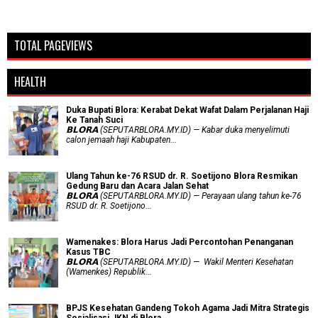
TOTAL PAGEVIEWS
HEALTH
Duka Bupati Blora: Kerabat Dekat Wafat Dalam Perjalanan Haji
Ke Tanah Suci
𝗕𝗟𝗢𝗥𝗔 (SEPUTARBLORA.MY.ID) — Kabar duka menyelimuti
calon jemaah haji Kabupaten...
Ulang Tahun ke-76 RSUD dr. R. Soetijono Blora Resmikan
Gedung Baru dan Acara Jalan Sehat
𝗕𝗟𝗢𝗥𝗔 (SEPUTARBLORA.MY.ID) — Perayaan ulang tahun ke-76
RSUD dr. R. Soetijono...
Wamenakes: Blora Harus Jadi Percontohan Penanganan
Kasus TBC
𝗕𝗟𝗢𝗥𝗔 (SEPUTARBLORA.MY.ID) — Wakil Menteri Kesehatan
(Wamenkes) Republik...
BPJS Kesehatan Gandeng Tokoh Agama Jadi Mitra Strategis