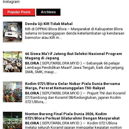
Instagram
Popular Posts
Archives
Denda Uji KIR Tidak Mahal
KIR di DPPKKI Blora Blora – Masyarakat di Kabupaten Blora
selama ini beranggapan denda keterlambatan uji kendaraan
bermotor atau KIR m...
66 Siswa Ma’rif Jateng Ikut Seleksi Nasional Program
Magang di Jepang
𝗕𝗟𝗢𝗥𝗔 ( SEPUTARBLORA.MY.ID ) — Sebanyak 66 pelajar
Lembaga Pendidikan Maarif Jawa Tengah, baik dari jenjang
SMA, SMK, maup...
Kodim 0721/Blora Gelar Nobar Piala Dunia Bersama
Warga, Pererat Kemanunggalan TNI-Rakyat
𝗕𝗟𝗢𝗥𝗔 ( SEPUTARBLORA.MY.ID ) — Prajurit TNI dari Koramil
07/Sambong dan Koramil 08/Kedungtuban, jajaran Kodim
0721/Blora,...
Nonton Bareng Final Piala Dunia 2026, Kodim
0721/Blora Perkuat Silaturahmi Dengan Masyarakat
𝗕𝗟𝗢𝗥𝗔 ( SEPUTARBLORA.MY.ID ) — Kodim 0721/Blora
melalui seluruh Koramil jajaran menggelar kegiatan nonton