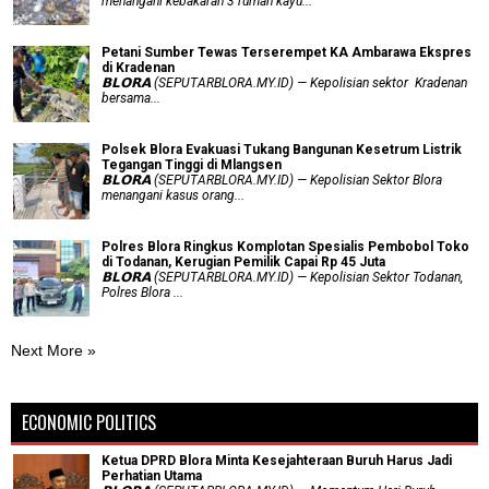
menangani kebakaran 3 rumah kayu...
Petani Sumber Tewas Terserempet KA Ambarawa Ekspres
di Kradenan
𝗕𝗟𝗢𝗥𝗔 (SEPUTARBLORA.MY.ID) — Kepolisian sektor Kradenan
bersama...
Polsek Blora Evakuasi Tukang Bangunan Kesetrum Listrik
Tegangan Tinggi di Mlangsen
𝗕𝗟𝗢𝗥𝗔 (SEPUTARBLORA.MY.ID) — Kepolisian Sektor Blora
menangani kasus orang...
Polres Blora Ringkus Komplotan Spesialis Pembobol Toko
di Todanan, Kerugian Pemilik Capai Rp 45 Juta
𝗕𝗟𝗢𝗥𝗔 (SEPUTARBLORA.MY.ID) — Kepolisian Sektor Todanan,
Polres Blora ...
Next More »
ECONOMIC POLITICS
Ketua DPRD Blora Minta Kesejahteraan Buruh Harus Jadi
Perhatian Utama