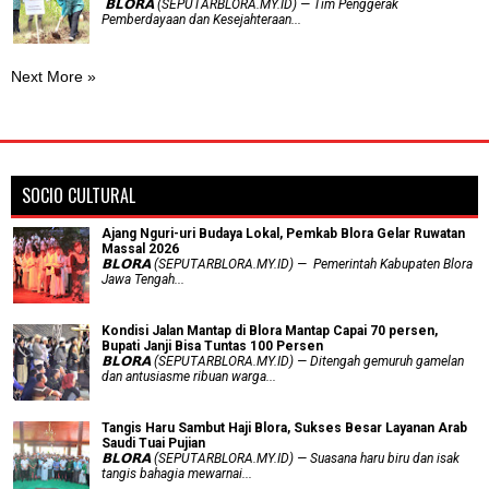
‎ 𝗕𝗟𝗢𝗥𝗔 (SEPUTARBLORA.MY.ID) — Tim Penggerak
Pemberdayaan dan Kesejahteraan...
Next More »
SOCIO CULTURAL
Ajang Nguri-uri Budaya Lokal, Pemkab Blora Gelar Ruwatan
Massal 2026
𝗕𝗟𝗢𝗥𝗔 (SEPUTARBLORA.MY.ID) — Pemerintah Kabupaten Blora
Jawa Tengah...
Kondisi Jalan Mantap di Blora Mantap Capai 70 persen,
Bupati Janji Bisa Tuntas 100 Persen
𝗕𝗟𝗢𝗥𝗔 (SEPUTARBLORA.MY.ID) — Ditengah gemuruh gamelan
dan antusiasme ribuan warga...
Tangis Haru Sambut Haji Blora, Sukses Besar Layanan Arab
Saudi Tuai Pujian
𝗕𝗟𝗢𝗥𝗔 (SEPUTARBLORA.MY.ID) — Suasana haru biru dan isak
tangis bahagia mewarnai...