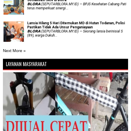
Sosialisasi JKN di Blora
𝗕𝗟𝗢𝗥𝗔 (SEPUTARBLORA.MY.ID) — BPJS Kesehatan Cabang Pati
terus memperkuat sinergi...
Lansia Hilang 5 Hari Ditemukan MD di Hutan Todanan, Polisi
Pastikan Tidak Ada Unsur Penganiayaan
𝗕𝗟𝗢𝗥𝗔 (SEPUTARBLORA.MY.ID) — Seorang lansia berinisial S
(89), warga Dukuh...
Next More »
LAYANAN MASYARAKAT