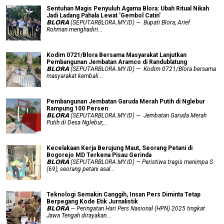
Sentuhan Magis Penyuluh Agama Blora: Ubah Ritual Nikah
Jadi Ladang Pahala Lewat 'Gembol Catin'
𝗕𝗟𝗢𝗥𝗔 (SEPUTARBLORA.MY.ID) — Bupati Blora, Arief
Rohman menghadiri...
Kodim 0721/Blora Bersama Masyarakat Lanjutkan
Pembangunan Jembatan Aramco di Randublatung
𝗕𝗟𝗢𝗥𝗔 (SEPUTARBLORA.MY.ID) — Kodim 0721/Blora bersama
masyarakat kembali...
Pembangunan Jembatan Garuda Merah Putih di Nglebur
Rampung 100 Persen
𝗕𝗟𝗢𝗥𝗔 (SEPUTARBLORA.MY.ID) — Jembatan Garuda Merah
Putih di Desa Nglebur,...
Kecelakaan Kerja Berujung Maut, Seorang Petani di
Bogorejo MD Terkena Pisau Gerinda
𝗕𝗟𝗢𝗥𝗔 (SEPUTARBLORA.MY.ID) — Peristiwa tragis menimpa S
(69), seorang petani asal...
Teknologi Semakin Canggih, Insan Pers Diminta Tetap
Berpegang Kode Etik Jurnalistik
𝗕𝗟𝗢𝗥𝗔 — Peringatan Hari Pers Nasional (HPN) 2025 tingkat
Jawa Tengah dirayakan...