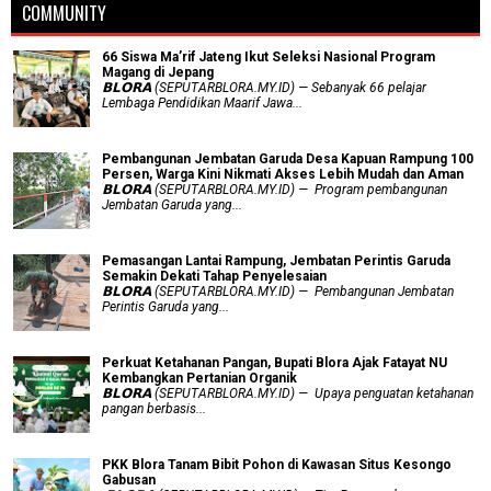
COMMUNITY
66 Siswa Ma’rif Jateng Ikut Seleksi Nasional Program
Magang di Jepang
𝗕𝗟𝗢𝗥𝗔 (SEPUTARBLORA.MY.ID) — Sebanyak 66 pelajar
Lembaga Pendidikan Maarif Jawa...
Pembangunan Jembatan Garuda Desa Kapuan Rampung 100
Persen, Warga Kini Nikmati Akses Lebih Mudah dan Aman
𝗕𝗟𝗢𝗥𝗔 (SEPUTARBLORA.MY.ID) — Program pembangunan
Jembatan Garuda yang...
Pemasangan Lantai Rampung, Jembatan Perintis Garuda
Semakin Dekati Tahap Penyelesaian
𝗕𝗟𝗢𝗥𝗔 (SEPUTARBLORA.MY.ID) — Pembangunan Jembatan
Perintis Garuda yang...
​Perkuat Ketahanan Pangan, Bupati Blora Ajak Fatayat NU
Kembangkan Pertanian Organik
𝗕𝗟𝗢𝗥𝗔 (SEPUTARBLORA.MY.ID) — Upaya penguatan ketahanan
pangan berbasis...
PKK Blora Tanam Bibit Pohon di Kawasan Situs Kesongo
Gabusan