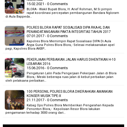
15.02.2021 - 0 Comments
BLORA - Wakil Bupati Blora, H. Arief Rohman, M.Si pimpin
rapat koordinasi percepatan pembangunan Bandara Ngloram
di Aula Bappeda…
POLRES BLORA RAPAT SOSIALISASI DIPA RKA-KL DAN
PENANDATANGANAN PAKTA INTEGRITAS TAHUN 2017
07.01.2017 - 0 Comments
Kapolres Blora Memimpin Rapat Sosialisasi DIPA Di Aula
Aryya Guna Polres Blora Blora,- Selesai melaksanakan apel
pagi, Kapolres Blora AKBP…
PEKERJAAN PERBAIKAN JALAN HARUS DIHENTIKAN H-10
LEBARAN 2016
15.06.2016 - 0 Comments
Pengaturan Lalin Pada Pengerjaan Pekerjaan Jalan di Blora
Blora,- Meski beberapa ruas jalan di kebut perbaikan jalan
oleh pelaksana perbaikan…
100 PERSONIL POLRES BLORA DIKERAHKAN AMANKAN
KONSER MUSIK TIPE-X
21.11.2017 - 0 Comments
Kabag Ops Polres Blora Memberikan Pengarahan Kepada
Penonton Blora,- Kepolisian Resor Blora lakukan
pengamanan terhadap 3000 orang dari…