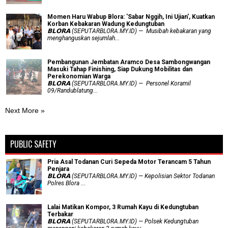
Momen Haru Wabup Blora: ​'Sabar Nggih, Ini Ujian', Kuatkan
Korban Kebakaran Wadung Kedungtuban
𝗕𝗟𝗢𝗥𝗔 (SEPUTARBLORA.MY.ID) — Musibah kebakaran yang
menghanguskan sejumlah...
Pembangunan Jembatan Aramco Desa Sambongwangan
Masuki Tahap Finishing, Siap Dukung Mobilitas dan
Perekonomian Warga
𝗕𝗟𝗢𝗥𝗔 (SEPUTARBLORA.MY.ID) — Personel Koramil
09/Randublatung...
Next More »
PUBLIC SAFETY
Pria Asal Todanan Curi Sepeda Motor Terancam 5 Tahun
Penjara
𝗕𝗟𝗢𝗥𝗔 (SEPUTARBLORA.MY.ID) — Kepolisian Sektor Todanan
Polres Blora ...
Lalai Matikan Kompor, 3 Rumah Kayu di Kedungtuban
Terbakar
𝗕𝗟𝗢𝗥𝗔 (SEPUTARBLORA.MY.ID) — Polsek Kedungtuban