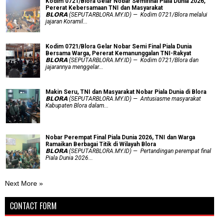
Kodim 0721/Blora Gelar Nobar Semifinal Piala Dunia 2026,
Pererat Kebersamaan TNI dan Masyarakat
𝗕𝗟𝗢𝗥𝗔 (SEPUTARBLORA.MY.ID) — Kodim 0721/Blora melalui
jajaran Koramil...
Kodim 0721/Blora Gelar Nobar Semi Final Piala Dunia
Bersama Warga, Pererat Kemanunggalan TNI-Rakyat
𝗕𝗟𝗢𝗥𝗔 (SEPUTARBLORA.MY.ID) — Kodim 0721/Blora dan
jajarannya menggelar...
Makin Seru, TNI dan Masyarakat Nobar Piala Dunia di Blora
𝗕𝗟𝗢𝗥𝗔 (SEPUTARBLORA.MY.ID) — Antusiasme masyarakat
Kabupaten Blora dalam...
Nobar Perempat Final Piala Dunia 2026, TNI dan Warga
Ramaikan Berbagai Titik di Wilayah Blora
𝗕𝗟𝗢𝗥𝗔 (SEPUTARBLORA.MY.ID) — Pertandingan perempat final
Piala Dunia 2026...
Next More »
CONTACT FORM