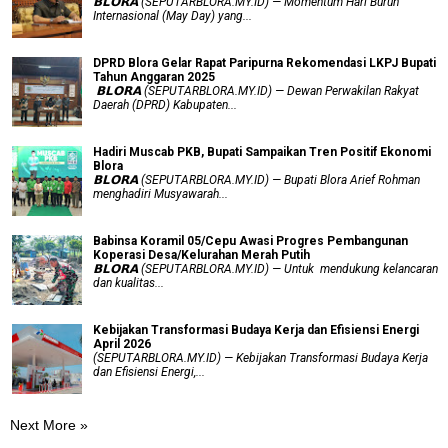
​𝗕𝗟𝗢𝗥𝗔 (SEPUTARBLORA.MY.ID) — Momentum Hari Buruh
Internasional (May Day) yang...
DPRD Blora Gelar Rapat Paripurna Rekomendasi LKPJ Bupati
Tahun Anggaran 2025
‎ 𝗕𝗟𝗢𝗥𝗔 (SEPUTARBLORA.MY.ID) — Dewan Perwakilan Rakyat
Daerah (DPRD) Kabupaten...
Hadiri Muscab PKB, Bupati Sampaikan Tren Positif Ekonomi
Blora
𝗕𝗟𝗢𝗥𝗔 (SEPUTARBLORA.MY.ID) — Bupati Blora Arief Rohman
menghadiri Musyawarah...
Babinsa Koramil 05/Cepu Awasi Progres Pembangunan
Koperasi Desa/Kelurahan Merah Putih
𝗕𝗟𝗢𝗥𝗔 (SEPUTARBLORA.MY.ID) — Untuk mendukung kelancaran
dan kualitas...
Kebijakan Transformasi Budaya Kerja dan Efisiensi Energi
April 2026
(SEPUTARBLORA.MY.ID) — Kebijakan Transformasi Budaya Kerja
dan Efisiensi Energi,...
Next More »