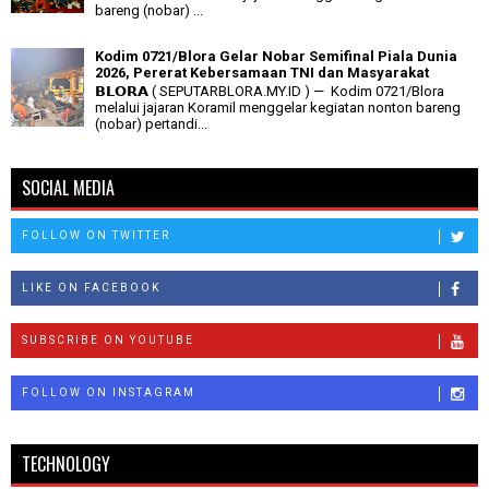
bareng (nobar) ...
Kodim 0721/Blora Gelar Nobar Semifinal Piala Dunia
2026, Pererat Kebersamaan TNI dan Masyarakat
𝗕𝗟𝗢𝗥𝗔 ( SEPUTARBLORA.MY.ID ) — Kodim 0721/Blora
melalui jajaran Koramil menggelar kegiatan nonton bareng
(nobar) pertandi...
SOCIAL MEDIA
FOLLOW ON TWITTER
LIKE ON FACEBOOK
SUBSCRIBE ON YOUTUBE
FOLLOW ON INSTAGRAM
TECHNOLOGY