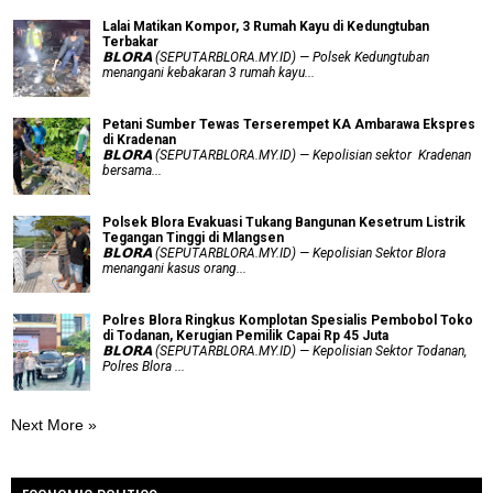
Lalai Matikan Kompor, 3 Rumah Kayu di Kedungtuban
Terbakar
𝗕𝗟𝗢𝗥𝗔 (SEPUTARBLORA.MY.ID) — Polsek Kedungtuban
menangani kebakaran 3 rumah kayu...
Petani Sumber Tewas Terserempet KA Ambarawa Ekspres
di Kradenan
𝗕𝗟𝗢𝗥𝗔 (SEPUTARBLORA.MY.ID) — Kepolisian sektor Kradenan
bersama...
Polsek Blora Evakuasi Tukang Bangunan Kesetrum Listrik
Tegangan Tinggi di Mlangsen
𝗕𝗟𝗢𝗥𝗔 (SEPUTARBLORA.MY.ID) — Kepolisian Sektor Blora
menangani kasus orang...
Polres Blora Ringkus Komplotan Spesialis Pembobol Toko
di Todanan, Kerugian Pemilik Capai Rp 45 Juta
𝗕𝗟𝗢𝗥𝗔 (SEPUTARBLORA.MY.ID) — Kepolisian Sektor Todanan,
Polres Blora ...
Next More »