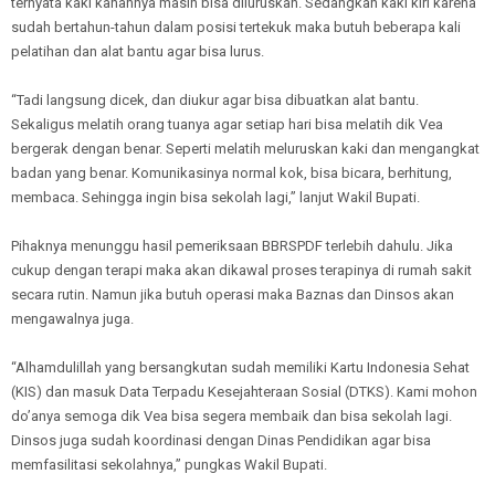
ternyata kaki kanannya masih bisa diluruskan. Sedangkan kaki kiri karena
sudah bertahun-tahun dalam posisi tertekuk maka butuh beberapa kali
pelatihan dan alat bantu agar bisa lurus.
“Tadi langsung dicek, dan diukur agar bisa dibuatkan alat bantu.
Sekaligus melatih orang tuanya agar setiap hari bisa melatih dik Vea
bergerak dengan benar. Seperti melatih meluruskan kaki dan mengangkat
badan yang benar. Komunikasinya normal kok, bisa bicara, berhitung,
membaca. Sehingga ingin bisa sekolah lagi,” lanjut Wakil Bupati.
Pihaknya menunggu hasil pemeriksaan BBRSPDF terlebih dahulu. Jika
cukup dengan terapi maka akan dikawal proses terapinya di rumah sakit
secara rutin. Namun jika butuh operasi maka Baznas dan Dinsos akan
mengawalnya juga.
“Alhamdulillah yang bersangkutan sudah memiliki Kartu Indonesia Sehat
(KIS) dan masuk Data Terpadu Kesejahteraan Sosial (DTKS). Kami mohon
do’anya semoga dik Vea bisa segera membaik dan bisa sekolah lagi.
Dinsos juga sudah koordinasi dengan Dinas Pendidikan agar bisa
memfasilitasi sekolahnya,” pungkas Wakil Bupati.