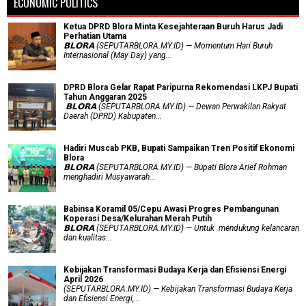
ECONOMIC POLITICS
Ketua DPRD Blora Minta Kesejahteraan Buruh Harus Jadi
Perhatian Utama
​𝗕𝗟𝗢𝗥𝗔 (SEPUTARBLORA.MY.ID) — Momentum Hari Buruh
Internasional (May Day) yang...
DPRD Blora Gelar Rapat Paripurna Rekomendasi LKPJ Bupati
Tahun Anggaran 2025
‎ 𝗕𝗟𝗢𝗥𝗔 (SEPUTARBLORA.MY.ID) — Dewan Perwakilan Rakyat
Daerah (DPRD) Kabupaten...
Hadiri Muscab PKB, Bupati Sampaikan Tren Positif Ekonomi
Blora
𝗕𝗟𝗢𝗥𝗔 (SEPUTARBLORA.MY.ID) — Bupati Blora Arief Rohman
menghadiri Musyawarah...
Babinsa Koramil 05/Cepu Awasi Progres Pembangunan
Koperasi Desa/Kelurahan Merah Putih
𝗕𝗟𝗢𝗥𝗔 (SEPUTARBLORA.MY.ID) — Untuk mendukung kelancaran
dan kualitas...
Kebijakan Transformasi Budaya Kerja dan Efisiensi Energi
April 2026
(SEPUTARBLORA.MY.ID) — Kebijakan Transformasi Budaya Kerja
dan Efisiensi Energi,...