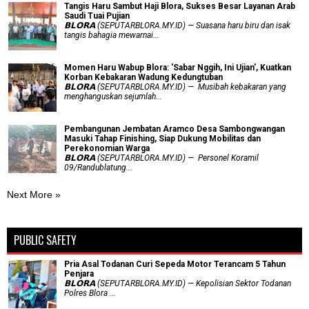
Tangis Haru Sambut Haji Blora, Sukses Besar Layanan Arab
Saudi Tuai Pujian
𝗕𝗟𝗢𝗥𝗔 (SEPUTARBLORA.MY.ID) — Suasana haru biru dan isak
tangis bahagia mewarnai...
Momen Haru Wabup Blora: ​'Sabar Nggih, Ini Ujian', Kuatkan
Korban Kebakaran Wadung Kedungtuban
𝗕𝗟𝗢𝗥𝗔 (SEPUTARBLORA.MY.ID) — Musibah kebakaran yang
menghanguskan sejumlah...
Pembangunan Jembatan Aramco Desa Sambongwangan
Masuki Tahap Finishing, Siap Dukung Mobilitas dan
Perekonomian Warga
𝗕𝗟𝗢𝗥𝗔 (SEPUTARBLORA.MY.ID) — Personel Koramil
09/Randublatung...
Next More »
PUBLIC SAFETY
Pria Asal Todanan Curi Sepeda Motor Terancam 5 Tahun
Penjara
𝗕𝗟𝗢𝗥𝗔 (SEPUTARBLORA.MY.ID) — Kepolisian Sektor Todanan
Polres Blora ...