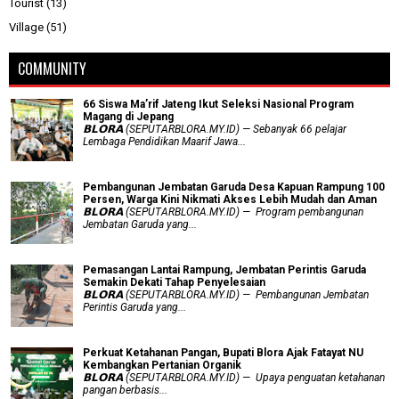
Tourist
(13)
Village
(51)
COMMUNITY
66 Siswa Ma’rif Jateng Ikut Seleksi Nasional Program
Magang di Jepang
𝗕𝗟𝗢𝗥𝗔 (SEPUTARBLORA.MY.ID) — Sebanyak 66 pelajar
Lembaga Pendidikan Maarif Jawa...
Pembangunan Jembatan Garuda Desa Kapuan Rampung 100
Persen, Warga Kini Nikmati Akses Lebih Mudah dan Aman
𝗕𝗟𝗢𝗥𝗔 (SEPUTARBLORA.MY.ID) — Program pembangunan
Jembatan Garuda yang...
Pemasangan Lantai Rampung, Jembatan Perintis Garuda
Semakin Dekati Tahap Penyelesaian
𝗕𝗟𝗢𝗥𝗔 (SEPUTARBLORA.MY.ID) — Pembangunan Jembatan
Perintis Garuda yang...
​Perkuat Ketahanan Pangan, Bupati Blora Ajak Fatayat NU
Kembangkan Pertanian Organik
𝗕𝗟𝗢𝗥𝗔 (SEPUTARBLORA.MY.ID) — Upaya penguatan ketahanan
pangan berbasis...