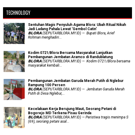
TECHNOLOGY
Sentuhan Magis Penyuluh Agama Blora: Ubah Ritual Nikah
Jadi Ladang Pahala Lewat 'Gembol Catin'
𝗕𝗟𝗢𝗥𝗔 (SEPUTARBLORA.MY.ID) — Bupati Blora, Arief
Rohman menghadiri...
Kodim 0721/Blora Bersama Masyarakat Lanjutkan
Pembangunan Jembatan Aramco di Randublatung
𝗕𝗟𝗢𝗥𝗔 (SEPUTARBLORA.MY.ID) — Kodim 0721/Blora bersama
masyarakat kembali...
Pembangunan Jembatan Garuda Merah Putih di Nglebur
Rampung 100 Persen
𝗕𝗟𝗢𝗥𝗔 (SEPUTARBLORA.MY.ID) — Jembatan Garuda Merah
Putih di Desa Nglebur,...
Kecelakaan Kerja Berujung Maut, Seorang Petani di
Bogorejo MD Terkena Pisau Gerinda
𝗕𝗟𝗢𝗥𝗔 (SEPUTARBLORA.MY.ID) — Peristiwa tragis menimpa S
(69), seorang petani asal...