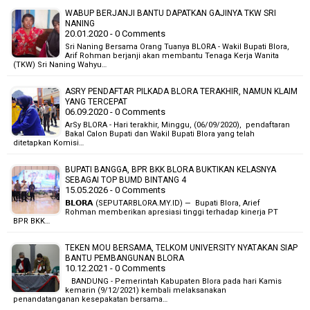
WABUP BERJANJI BANTU DAPATKAN GAJINYA TKW SRI
NANING
20.01.2020 - 0 Comments
Sri Naning Bersama Orang Tuanya BLORA - Wakil Bupati Blora,
Arif Rohman berjanji akan membantu Tenaga Kerja Wanita
(TKW) Sri Naning Wahyu…
ASRY PENDAFTAR PILKADA BLORA TERAKHIR, NAMUN KLAIM
YANG TERCEPAT
06.09.2020 - 0 Comments
ArSy BLORA - Hari terakhir, Minggu, (06/09/2020), pendaftaran
Bakal Calon Bupati dan Wakil Bupati Blora yang telah
ditetapkan Komisi…
BUPATI BANGGA, BPR BKK BLORA BUKTIKAN KELASNYA
SEBAGAI TOP BUMD BINTANG 4
15.05.2026 - 0 Comments
𝗕𝗟𝗢𝗥𝗔 (SEPUTARBLORA.MY.ID) — Bupati Blora, Arief
Rohman memberikan apresiasi tinggi terhadap kinerja PT
BPR BKK…
TEKEN MOU BERSAMA, TELKOM UNIVERSITY NYATAKAN SIAP
BANTU PEMBANGUNAN BLORA
10.12.2021 - 0 Comments
BANDUNG - Pemerintah Kabupaten Blora pada hari Kamis
kemarin (9/12/2021) kembali melaksanakan
penandatanganan kesepakatan bersama…