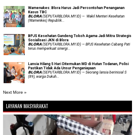
Wamenakes: Blora Harus Jadi Percontohan Penanganan
Kasus TBC
𝗕𝗟𝗢𝗥𝗔 (SEPUTARBLORA.MY.ID) — Wakil Menteri Kesehatan
(Wamenkes) Republik...
BPJS Kesehatan Gandeng Tokoh Agama Jadi Mitra Strategis
Sosialisasi JKN di Blora
𝗕𝗟𝗢𝗥𝗔 (SEPUTARBLORA.MY.ID) — BPJS Kesehatan Cabang Pati
terus memperkuat sinergi...
Lansia Hilang 5 Hari Ditemukan MD di Hutan Todanan, Polisi
Pastikan Tidak Ada Unsur Penganiayaan
𝗕𝗟𝗢𝗥𝗔 (SEPUTARBLORA.MY.ID) — Seorang lansia berinisial S
(89), warga Dukuh...
Next More »
LAYANAN MASYARAKAT