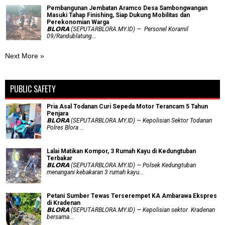
Pembangunan Jembatan Aramco Desa Sambongwangan
Masuki Tahap Finishing, Siap Dukung Mobilitas dan
Perekonomian Warga
𝗕𝗟𝗢𝗥𝗔 (SEPUTARBLORA.MY.ID) — Personel Koramil
09/Randublatung...
Next More »
PUBLIC SAFETY
Pria Asal Todanan Curi Sepeda Motor Terancam 5 Tahun
Penjara
𝗕𝗟𝗢𝗥𝗔 (SEPUTARBLORA.MY.ID) — Kepolisian Sektor Todanan
Polres Blora ...
Lalai Matikan Kompor, 3 Rumah Kayu di Kedungtuban
Terbakar
𝗕𝗟𝗢𝗥𝗔 (SEPUTARBLORA.MY.ID) — Polsek Kedungtuban
menangani kebakaran 3 rumah kayu...
Petani Sumber Tewas Terserempet KA Ambarawa Ekspres
di Kradenan
𝗕𝗟𝗢𝗥𝗔 (SEPUTARBLORA.MY.ID) — Kepolisian sektor Kradenan
bersama...