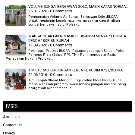
VOLUME SUNGAI BENGAWAN SOLO, MASIH BATAS NORMAL
25.01.2020 - 0 Comments
Pengamatan Volume Air Sungai Bengawan Solo ,BLORA -
Untuk menjamin keselamatan warga sekitar daerah aliran
sungai bengawan solo, Polsek…
WARGA TIDAK PAKAI MASKER, DISANKSI MENYAPU HINGGA
DENDA 100RIBU RUPIAH
11.09.2020 - 0 Comments
Pelanggar Protkes BLORA - Petugas gabungan Satuan Polisi
Pamong Praja (Satpol PP), TNI - Polri menggelar Razia
Penegakan Hukum Protokol…
TIM STERAD KUNJUNGAN KERJA KE KODIM 0721/BLORA
22.06.2016 - 0 Comments
Tim Sergab Stread Mengunjungi Kodim Blora Blora,- Guna
mensukseskan program Swasembada pangan nasional yang
ditargetkan akan tercapai di…
PAGES
About Us
Contact Us
Privacy