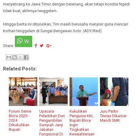
menyebrang ke Jawa Timur dengan berenang, akan tetapi kondisi Ngedi
tidak kuat, akhirnya tenggelam.
Hingga berita ini diturunkan, Tim masih berusaha menyisir guna mencari
korban tenggelam di Sungai Bengawan Solo. (ADY/Red)
Share:
Related Posts:
Forum Genre
Upacara
Kukuhkan
Juru Parkir
Blora 2020 -
Pelantikan Dan
Pengurus KKI,
Tewas Dikamar
2024
Pengambilan
Bupati Blora
Mandi SMK
Dikukuhkan
Sumpah Janji
Ingin
Bupati
Jabatan
Tingkatkan
Fungsional Di
Kesejahteraan