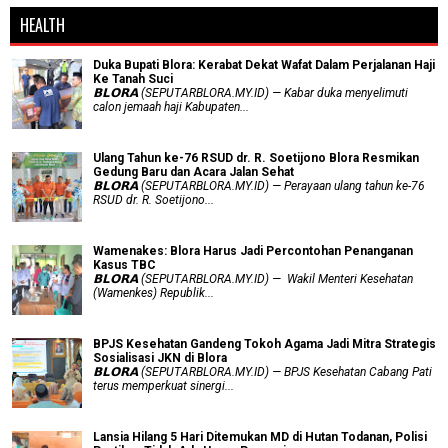
HEALTH
Duka Bupati Blora: Kerabat Dekat Wafat Dalam Perjalanan Haji
Ke Tanah Suci
𝗕𝗟𝗢𝗥𝗔 (SEPUTARBLORA.MY.ID) — Kabar duka menyelimuti
calon jemaah haji Kabupaten...
Ulang Tahun ke-76 RSUD dr. R. Soetijono Blora Resmikan
Gedung Baru dan Acara Jalan Sehat
𝗕𝗟𝗢𝗥𝗔 (SEPUTARBLORA.MY.ID) — Perayaan ulang tahun ke-76
RSUD dr. R. Soetijono...
Wamenakes: Blora Harus Jadi Percontohan Penanganan
Kasus TBC
𝗕𝗟𝗢𝗥𝗔 (SEPUTARBLORA.MY.ID) — Wakil Menteri Kesehatan
(Wamenkes) Republik...
BPJS Kesehatan Gandeng Tokoh Agama Jadi Mitra Strategis
Sosialisasi JKN di Blora
𝗕𝗟𝗢𝗥𝗔 (SEPUTARBLORA.MY.ID) — BPJS Kesehatan Cabang Pati
terus memperkuat sinergi...
Lansia Hilang 5 Hari Ditemukan MD di Hutan Todanan, Polisi