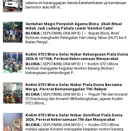
selama ini beranggapan denda keterlambatan uji kendaraan
bermotor atau KIR m...
Sentuhan Magis Penyuluh Agama Blora: Ubah Ritual
Nikah Jadi Ladang Pahala Lewat 'Gembol Catin'
𝗕𝗟𝗢𝗥𝗔 ( SEPUTARBLORA.MY.ID ) — Bupati Blora, Arief
Rohman menghadiri Peringatan Hari Ulang Tahun (HUT) ke-3
Ikatan Penyul...
Kodim 0721/Blora Gelar Nobar Kebangsaan Piala Dunia
2026 di 10 Titik, Perkuat Kebersamaan Masyarakat
𝗕𝗟𝗢𝗥𝗔 ( SEPUTARBLORA.MY.ID ) — Kodim 0721/Blora
kembali menggelar kegiatan Nonton Bareng (Nobar)
Kebangsaan pertandingan P...
Kodim 0721/Blora Gelar Nobar Piala Dunia Bersama
Warga, Pererat Kemanunggalan TNI-Rakyat
𝗕𝗟𝗢𝗥𝗔 ( SEPUTARBLORA.MY.ID ) — Prajurit TNI dari Koramil
07/Sambong dan Koramil 08/Kedungtuban, jajaran Kodim
0721/Blora,...
Kodim 0721/Blora Gelar Nobar Semifinal Piala Dunia
2026, Pererat Kebersamaan TNI dan Masyarakat
𝗕𝗟𝗢𝗥𝗔 ( SEPUTARBLORA.MY.ID ) — Kodim 0721/Blora
melalui jajaran Koramil menggelar kegiatan nonton bareng