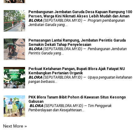
Pembangunan Jembatan Garuda Desa Kapuan Rampung 100
Persen, Warga Kini Nikmati Akses Lebih Mudah dan Aman
𝗕𝗟𝗢𝗥𝗔 (SEPUTARBLORA.MY.ID) — Program pembangunan
Jembatan Garuda yang...
Pemasangan Lantai Rampung, Jembatan Perintis Garuda
Semakin Dekati Tahap Penyelesaian
𝗕𝗟𝗢𝗥𝗔 (SEPUTARBLORA.MY.ID) — Pembangunan Jembatan
Perintis Garuda yang...
​Perkuat Ketahanan Pangan, Bupati Blora Ajak Fatayat NU
Kembangkan Pertanian Organik
𝗕𝗟𝗢𝗥𝗔 (SEPUTARBLORA.MY.ID) — Upaya penguatan ketahanan
pangan berbasis...
PKK Blora Tanam Bibit Pohon di Kawasan Situs Kesongo
Gabusan
‎ 𝗕𝗟𝗢𝗥𝗔 (SEPUTARBLORA.MY.ID) — Tim Penggerak
Pemberdayaan dan Kesejahteraan...
Next More »