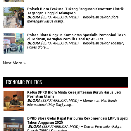
Polsek Blora Evakuasi Tukang Bangunan Kesetrum Listrik
Tegangan Tinggi di Mlangsen
𝗕𝗟𝗢𝗥𝗔 (SEPUTARBLORA.MY.ID) — Kepolisian Sektor Blora
menangani kasus orang...
Polres Blora Ringkus Komplotan Spesialis Pembobol Toko
di Todanan, Kerugian Pemilik Capai Rp 45 Juta
𝗕𝗟𝗢𝗥𝗔 (SEPUTARBLORA.MY.ID) — Kepolisian Sektor Todanan,
Polres Blora ...
Next More »
ECONOMIC POLITICS
Ketua DPRD Blora Minta Kesejahteraan Buruh Harus Jadi
Perhatian Utama
​𝗕𝗟𝗢𝗥𝗔 (SEPUTARBLORA.MY.ID) — Momentum Hari Buruh
Internasional (May Day) yang...
DPRD Blora Gelar Rapat Paripurna Rekomendasi LKPJ Bupati
Tahun Anggaran 2025
‎ 𝗕𝗟𝗢𝗥𝗔 (SEPUTARBLORA.MY.ID) — Dewan Perwakilan Rakyat
Daerah (DPRD) Kabupaten...