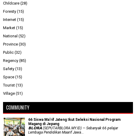
Childcare
(28)
Foresty
(15)
Internet
(15)
Market
(15)
National
(52)
Province
(30)
Public
(32)
Regency
(85)
Safety
(13)
Space
(15)
Tourist
(13)
Village
(51)
COMMUNITY
66 Siswa Ma’rif Jateng Ikut Seleksi Nasional Program
Magang di Jepang
𝗕𝗟𝗢𝗥𝗔 (SEPUTARBLORA.MY.ID) — Sebanyak 66 pelajar
Lembaga Pendidikan Maarif Jawa...