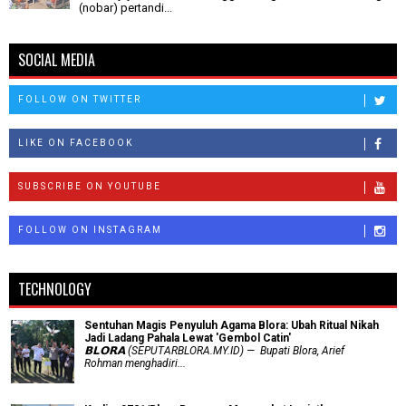
(nobar) pertandi...
SOCIAL MEDIA
FOLLOW ON TWITTER
LIKE ON FACEBOOK
SUBSCRIBE ON YOUTUBE
FOLLOW ON INSTAGRAM
TECHNOLOGY
Sentuhan Magis Penyuluh Agama Blora: Ubah Ritual Nikah
Jadi Ladang Pahala Lewat 'Gembol Catin'
𝗕𝗟𝗢𝗥𝗔 (SEPUTARBLORA.MY.ID) — Bupati Blora, Arief
Rohman menghadiri...