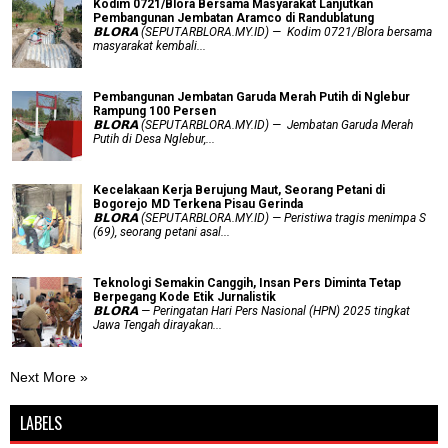
Kodim 0721/Blora Bersama Masyarakat Lanjutkan
Pembangunan Jembatan Aramco di Randublatung
𝗕𝗟𝗢𝗥𝗔 (SEPUTARBLORA.MY.ID) — Kodim 0721/Blora bersama
masyarakat kembali...
Pembangunan Jembatan Garuda Merah Putih di Nglebur
Rampung 100 Persen
𝗕𝗟𝗢𝗥𝗔 (SEPUTARBLORA.MY.ID) — Jembatan Garuda Merah
Putih di Desa Nglebur,...
Kecelakaan Kerja Berujung Maut, Seorang Petani di
Bogorejo MD Terkena Pisau Gerinda
𝗕𝗟𝗢𝗥𝗔 (SEPUTARBLORA.MY.ID) — Peristiwa tragis menimpa S
(69), seorang petani asal...
Teknologi Semakin Canggih, Insan Pers Diminta Tetap
Berpegang Kode Etik Jurnalistik
𝗕𝗟𝗢𝗥𝗔 — Peringatan Hari Pers Nasional (HPN) 2025 tingkat
Jawa Tengah dirayakan...
Next More »
LABELS