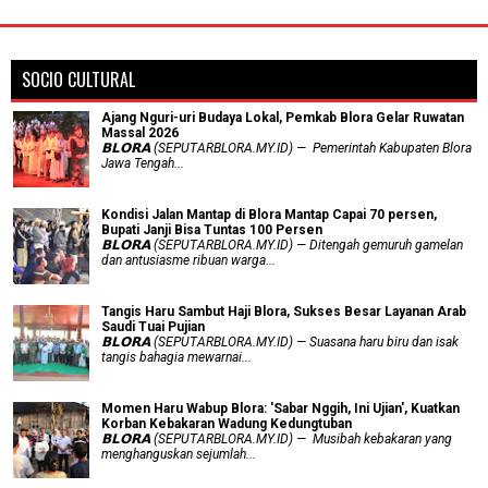
SOCIO CULTURAL
Ajang Nguri-uri Budaya Lokal, Pemkab Blora Gelar Ruwatan
Massal 2026
𝗕𝗟𝗢𝗥𝗔 (SEPUTARBLORA.MY.ID) — Pemerintah Kabupaten Blora
Jawa Tengah...
Kondisi Jalan Mantap di Blora Mantap Capai 70 persen,
Bupati Janji Bisa Tuntas 100 Persen
𝗕𝗟𝗢𝗥𝗔 (SEPUTARBLORA.MY.ID) — Ditengah gemuruh gamelan
dan antusiasme ribuan warga...
Tangis Haru Sambut Haji Blora, Sukses Besar Layanan Arab
Saudi Tuai Pujian
𝗕𝗟𝗢𝗥𝗔 (SEPUTARBLORA.MY.ID) — Suasana haru biru dan isak
tangis bahagia mewarnai...
Momen Haru Wabup Blora: ​'Sabar Nggih, Ini Ujian', Kuatkan
Korban Kebakaran Wadung Kedungtuban
𝗕𝗟𝗢𝗥𝗔 (SEPUTARBLORA.MY.ID) — Musibah kebakaran yang
menghanguskan sejumlah...