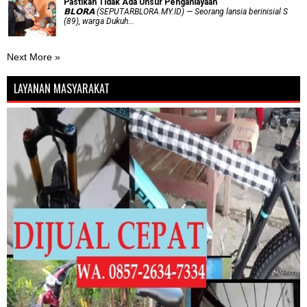
Pastikan Tidak Ada Unsur Penganiayaan
𝗕𝗟𝗢𝗥𝗔 (SEPUTARBLORA.MY.ID) — Seorang lansia berinisial S
(89), warga Dukuh...
Next More »
LAYANAN MASYARAKAT