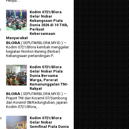
Penyul...
Kodim 0721/Blora
Gelar Nobar
Kebangsaan Piala
Dunia 2026 di 10 Titik,
Perkuat
a
Kebersamaan
Masyarakat
𝗕𝗟𝗢𝗥𝗔 ( SEPUTARBLORA.MY.ID ) —
Kodim 0721/Blora kembali menggelar
kegiatan Nonton Bareng (Nobar)
Kebangsaan pertandingan P...
Kodim 0721/Blora
Gelar Nobar Piala
Dunia Bersama
Warga, Pererat
Kemanunggalan TNI-
Rakyat
𝗕𝗟𝗢𝗥𝗔 ( SEPUTARBLORA.MY.ID ) —
Prajurit TNI dari Koramil 07/Sambong
dan Koramil 08/Kedungtuban, jajaran
Kodim 0721/Blora,...
s
Kodim 0721/Blora
Gelar Nobar
Semifinal Piala Dunia