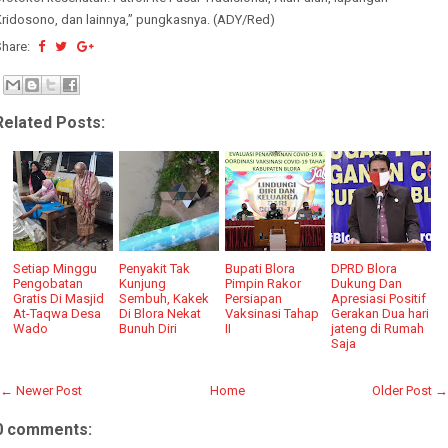
Kridosono, dan lainnya,” pungkasnya. (ADY/Red)
Share:
Related Posts:
Setiap Minggu
Penyakit Tak
Bupati Blora
DPRD Blora
Pengobatan
Kunjung
Pimpin Rakor
Dukung Dan
Gratis Di Masjid
Sembuh, Kakek
Persiapan
Apresiasi Positif
At-Taqwa Desa
Di Blora Nekat
Vaksinasi Tahap
Gerakan Dua hari
Wado
Bunuh Diri
II
jateng di Rumah
Saja
← Newer Post
Home
Older Post →
0 comments: