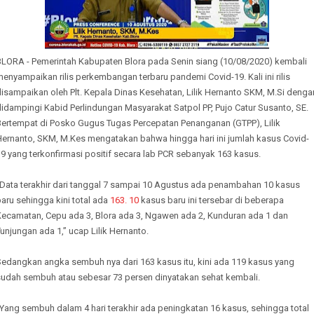
BLORA - Pemerintah Kabupaten Blora pada Senin siang (10/08/2020) kembali
enyampaikan rilis perkembangan terbaru pandemi Covid-19. Kali ini rilis
isampaikan oleh Plt. Kepala Dinas Kesehatan, Lilik Hernanto SKM, M.Si denga
idampingi Kabid Perlindungan Masyarakat Satpol PP, Pujo Catur Susanto, SE.
Bertempat di Posko Gugus Tugas Percepatan Penanganan (GTPP), Lilik
Hernanto, SKM, M.Kes mengatakan bahwa hingga hari ini jumlah kasus Covid-
9 yang terkonfirmasi positif secara lab PCR sebanyak 163 kasus.
“Data terakhir dari tanggal 7 sampai 10 Agustus ada penambahan 10 kasus
aru sehingga kini total ada
163. 10
kasus baru ini tersebar di beberapa
Kecamatan, Cepu ada 3, Blora ada 3, Ngawen ada 2, Kunduran ada 1 dan
unjungan ada 1,” ucap Lilik Hernanto.
Sedangkan angka sembuh nya dari 163 kasus itu, kini ada 119 kasus yang
sudah sembuh atau sebesar 73 persen dinyatakan sehat kembali.
Yang sembuh dalam 4 hari terakhir ada peningkatan 16 kasus, sehingga total