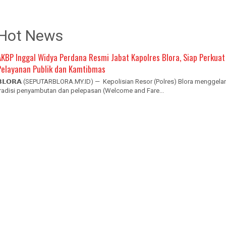
Hot News
AKBP Inggal Widya Perdana Resmi Jabat Kapolres Blora, Siap Perkuat
Pelayanan Publik dan Kamtibmas
𝗕𝗟𝗢𝗥𝗔 (SEPUTARBLORA.MY.ID) — Kepolisian Resor (Polres) Blora menggelar
tradisi penyambutan dan pelepasan (Welcome and Fare...