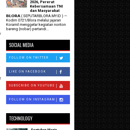
2026, Pererat
Kebersamaan TNI
dan Masyarakat
𝗕𝗟𝗢𝗥𝗔 ( SEPUTARBLORA.MY.ID ) —
Kodim 0721/Blora melalui jajaran
Koramil menggelar kegiatan nonton
bareng (nobar) pertandi...
r
SOCIAL MEDIA
FOLLOW ON TWITTER
LIKE ON FACEBOOK
t
SUBSCRIBE ON YOUTUBE
FOLLOW ON INSTAGRAM
TECHNOLOGY
Sentuhan Magis