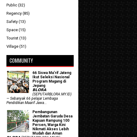
Public
(32)
Regency
(85)
Safety
(13)
Space
(15)
Tourist
(13)
Village
(51)
COMMUNITY
66 Siswa Ma’rif Jateng
Ikut Seleksi Nasional
Program Magang di
Jepang
𝗕𝗟𝗢𝗥𝗔
(SEPUTARBLORA.MY.ID)
— Sebanyak 66 pelajar Lembaga
Pendidikan Maarif Jawa...
Pembangunan
Jembatan Garuda Desa
Kapuan Rampung 100
Persen, Warga Kini
Nikmati Akses Lebih
Mudah dan Aman