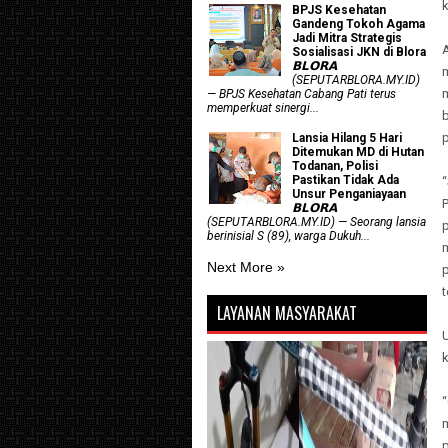
BPJS Kesehatan
Gandeng Tokoh Agama
Jadi Mitra Strategis
A
Sosialisasi JKN di Blora
𝗕𝗟𝗢𝗥𝗔
(SEPUTARBLORA.MY.ID)
m
— BPJS Kesehatan Cabang Pati terus
memperkuat sinergi...
p
Lansia Hilang 5 Hari
Ditemukan MD di Hutan
Todanan, Polisi
Pastikan Tidak Ada
Unsur Penganiayaan
𝗕𝗟𝗢𝗥𝗔
(SEPUTARBLORA.MY.ID) — Seorang lansia
berinisial S (89), warga Dukuh...
Next More »
t
LAYANAN MASYARAKAT
k
“
p