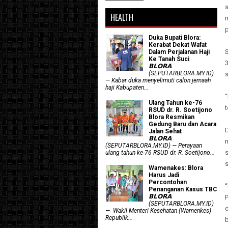
HEALTH
p
Duka Bupati Blora:
Kerabat Dekat Wafat
S
Dalam Perjalanan Haji
Ke Tanah Suci
3
𝗕𝗟𝗢𝗥𝗔
(SEPUTARBLORA.MY.ID)
s
— Kabar duka menyelimuti calon jemaah
haji Kabupaten...
Ulang Tahun ke-76
t
RSUD dr. R. Soetijono
Blora Resmikan
Gedung Baru dan Acara
D
Jalan Sehat
𝗕𝗟𝗢𝗥𝗔
(SEPUTARBLORA.MY.ID) — Perayaan
ulang tahun ke-76 RSUD dr. R. Soetijono...
Wamenakes: Blora
Harus Jadi
Percontohan
“
Penanganan Kasus TBC
𝗕𝗟𝗢𝗥𝗔
(SEPUTARBLORA.MY.ID)
— Wakil Menteri Kesehatan (Wamenkes)
Republik...