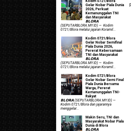
Kodim 0721/Blora
Gelar Nobar Piala Dunia
2026, Perkuat
Kemanunggalan TNI
dan Masyarakat
𝗕𝗟𝗢𝗥𝗔
(SEPUTARBLORA.MY.ID) — Kodim
0721/Blora melalui jajaran Koramil...
Kodim 0721/Blora
Gelar Nobar Semifinal
Piala Dunia 2026,
Pererat Kebersamaan
TNI dan Masyarakat
𝗕𝗟𝗢𝗥𝗔
(SEPUTARBLORA.MY.ID) — Kodim
0721/Blora melalui jajaran Koramil...
Kodim 0721/Blora
Gelar Nobar Semi Final
Piala Dunia Bersama
Warga, Pererat
Kemanunggalan TNI-
Rakyat
𝗕𝗟𝗢𝗥𝗔 (SEPUTARBLORA.MY.ID) —
Kodim 0721/Blora dan jajarannya
menggelar...
Makin Seru, TNI dan
Masyarakat Nobar Piala
Dunia di Blora
𝗕𝗟𝗢𝗥𝗔