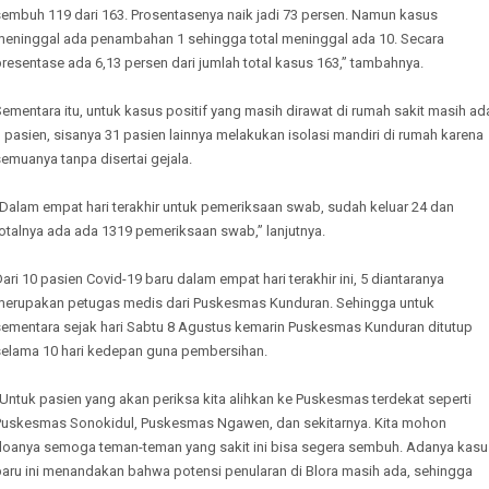
sembuh 119 dari 163. Prosentasenya naik jadi 73 persen. Namun kasus
meninggal ada penambahan 1 sehingga total meninggal ada 10. Secara
resentase ada 6,13 persen dari jumlah total kasus 163,” tambahnya.
ementara itu, untuk kasus positif yang masih dirawat di rumah sakit masih ad
 pasien, sisanya 31 pasien lainnya melakukan isolasi mandiri di rumah karena
emuanya tanpa disertai gejala.
“Dalam empat hari terakhir untuk pemeriksaan swab, sudah keluar 24 dan
otalnya ada ada 1319 pemeriksaan swab,” lanjutnya.
ari 10 pasien Covid-19 baru dalam empat hari terakhir ini, 5 diantaranya
merupakan petugas medis dari Puskesmas Kunduran. Sehingga untuk
sementara sejak hari Sabtu 8 Agustus kemarin Puskesmas Kunduran ditutup
selama 10 hari kedepan guna pembersihan.
Untuk pasien yang akan periksa kita alihkan ke Puskesmas terdekat seperti
Puskesmas Sonokidul, Puskesmas Ngawen, dan sekitarnya. Kita mohon
doanya semoga teman-teman yang sakit ini bisa segera sembuh. Adanya kasu
baru ini menandakan bahwa potensi penularan di Blora masih ada, sehingga