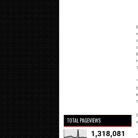
m
d
d
1
b
T
TOTAL PAGEVIEWS
1,318,081
“