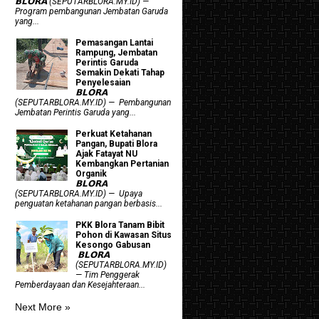
𝗕𝗟𝗢𝗥𝗔 (SEPUTARBLORA.MY.ID) —
Program pembangunan Jembatan Garuda
yang...
Pemasangan Lantai
Rampung, Jembatan
Perintis Garuda
Semakin Dekati Tahap
Penyelesaian
𝗕𝗟𝗢𝗥𝗔
(SEPUTARBLORA.MY.ID) — Pembangunan
Jembatan Perintis Garuda yang...
​Perkuat Ketahanan
Pangan, Bupati Blora
Ajak Fatayat NU
Kembangkan Pertanian
Organik
𝗕𝗟𝗢𝗥𝗔
(SEPUTARBLORA.MY.ID) — Upaya
penguatan ketahanan pangan berbasis...
PKK Blora Tanam Bibit
Pohon di Kawasan Situs
Kesongo Gabusan
‎ 𝗕𝗟𝗢𝗥𝗔
(SEPUTARBLORA.MY.ID)
— Tim Penggerak
Pemberdayaan dan Kesejahteraan...
Next More »