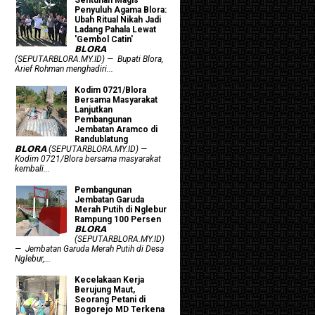
Penyuluh Agama Blora:
Ubah Ritual Nikah Jadi
Ladang Pahala Lewat
'Gembol Catin'
𝗕𝗟𝗢𝗥𝗔
(SEPUTARBLORA.MY.ID) — Bupati Blora,
Arief Rohman menghadiri...
Kodim 0721/Blora
Bersama Masyarakat
Lanjutkan
Pembangunan
Jembatan Aramco di
Randublatung
𝗕𝗟𝗢𝗥𝗔 (SEPUTARBLORA.MY.ID) —
Kodim 0721/Blora bersama masyarakat
kembali...
Pembangunan
Jembatan Garuda
Merah Putih di Nglebur
Rampung 100 Persen
𝗕𝗟𝗢𝗥𝗔
(SEPUTARBLORA.MY.ID)
— Jembatan Garuda Merah Putih di Desa
Nglebur,...
Kecelakaan Kerja
Berujung Maut,
Seorang Petani di
Bogorejo MD Terkena