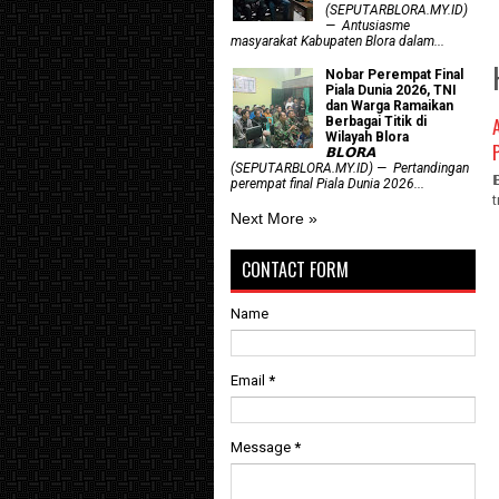
(SEPUTARBLORA.MY.ID)
— Antusiasme
masyarakat Kabupaten Blora dalam...
Nobar Perempat Final
Piala Dunia 2026, TNI
dan Warga Ramaikan
Berbagai Titik di
Wilayah Blora
𝗕𝗟𝗢𝗥𝗔
(SEPUTARBLORA.MY.ID) — Pertandingan
perempat final Piala Dunia 2026...
Next More »
CONTACT FORM
Name
Email
*
Message
*