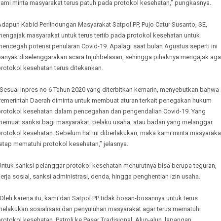
kami minta masyarakat terus patuh pada protokol kesehatan,” pungkasnya.
dapun Kabid Perlindungan Masyarakat Satpol PP, Pujo Catur Susanto, SE,
mengajak masyarakat untuk terus tertib pada protokol kesehatan untuk
encegah potensi penularan Covid-19. Apalagi saat bulan Agustus seperti ini
banyak diselenggarakan acara tujuhbelasan, sehingga pihaknya mengajak aga
rotokol kesehatan terus ditekankan.
“Sesuai Inpres no 6 Tahun 2020 yang diterbitkan kemarin, menyebutkan bahwa
Pemerintah Daerah diminta untuk membuat aturan terkait penegakan hukum
protokol kesehatan dalam pencegahan dan pengendalian Covid-19. Yang
memuat sanksi bagi masyarakat, pelaku usaha, atau badan yang melanggar
protokol kesehatan. Sebelum hal ini diberlakukan, maka kami minta masyaraka
etap mematuhi protokol kesehatan,” jelasnya.
Untuk sanksi pelanggar protokol kesehatan menurutnya bisa berupa teguran,
erja sosial, sanksi administrasi, denda, hingga penghentian izin usaha.
Oleh karena itu, kami dari Satpol PP tidak bosan-bosannya untuk terus
melakukan sosialisasi dan penyuluhan masyarakat agar terus mematuhi
rotokol kesehatan. Patroli ke Pasar Tradisional, Alun-alun, lapangan