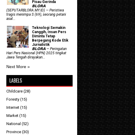
Pisau Gerinda
𝗕𝗟𝗢𝗥𝗔
(SEPUTARBLORA.MY.ID) — Peristiwa
tragis menimpa S (69), seorang petani
asal...
Teknologi Semakin
Canggih, Insan Pers
Diminta Tetap
Berpegang Kode Etik
Jurnalistik
𝗕𝗟𝗢𝗥𝗔 — Peringatan
Hari Pers Nasional (HPN) 2025 tingkat
Jawa Tengah dirayakan...
Next More »
LABELS
Childcare
(28)
Foresty
(15)
Internet
(15)
Market
(15)
National
(52)
Province
(30)