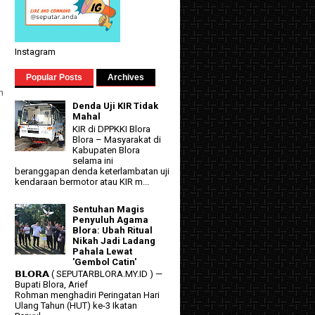
Instagram
Popular Posts
Archives
n
Denda Uji KIR Tidak
Mahal
KIR di DPPKKI Blora
Blora – Masyarakat di
Kabupaten Blora
selama ini
beranggapan denda keterlambatan uji
kendaraan bermotor atau KIR m...
Sentuhan Magis
Penyuluh Agama
Blora: Ubah Ritual
Nikah Jadi Ladang
Pahala Lewat
'Gembol Catin'
𝗕𝗟𝗢𝗥𝗔 ( SEPUTARBLORA.MY.ID ) —
Bupati Blora, Arief
Rohman menghadiri Peringatan Hari
Ulang Tahun (HUT) ke-3 Ikatan