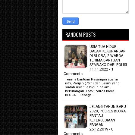
RANDOM POSTS
USIA TUA HIDUP
DALAM KEKURANGAN
DI BLORA, 2 WARGA
TERIMA BANTUAN
SEMBAKO DARI POLISI
11.11.2022 - 1
Comments
Terima bantuan Pasangan suami
istri, Parijan (75th) dan Lasmi yang
sudah usia tua hidup dalam
kekurangan. Foto: Polres Blora.
BLORA – Sebagai…
JELANG TAHUN BARU
2020, POLRES BLORA
PANTAU
KETERSEDIAAN
PANGAN
26.12.2019 - 0
Comments