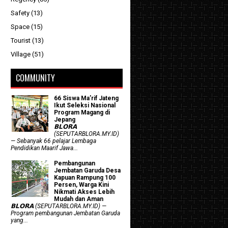
Safety
(13)
Space
(15)
Tourist
(13)
Village
(51)
COMMUNITY
66 Siswa Ma’rif Jateng
Ikut Seleksi Nasional
Program Magang di
Jepang
𝗕𝗟𝗢𝗥𝗔
(SEPUTARBLORA.MY.ID)
— Sebanyak 66 pelajar Lembaga
Pendidikan Maarif Jawa...
Pembangunan
Jembatan Garuda Desa
Kapuan Rampung 100
Persen, Warga Kini
Nikmati Akses Lebih
Mudah dan Aman
𝗕𝗟𝗢𝗥𝗔 (SEPUTARBLORA.MY.ID) —
Program pembangunan Jembatan Garuda
yang...