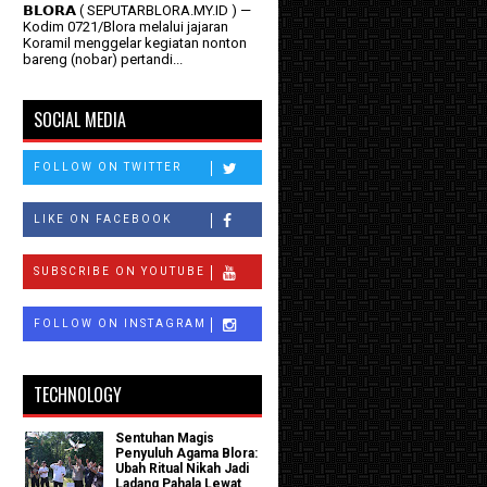
𝗕𝗟𝗢𝗥𝗔 ( SEPUTARBLORA.MY.ID ) —
Kodim 0721/Blora melalui jajaran
Koramil menggelar kegiatan nonton
bareng (nobar) pertandi...
SOCIAL MEDIA
FOLLOW ON TWITTER
LIKE ON FACEBOOK
SUBSCRIBE ON YOUTUBE
FOLLOW ON INSTAGRAM
TECHNOLOGY
Sentuhan Magis
Penyuluh Agama Blora:
Ubah Ritual Nikah Jadi
Ladang Pahala Lewat