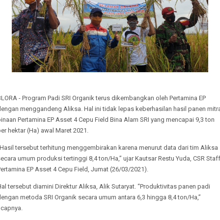
BLORA - Program Padi SRI Organik terus dikembangkan oleh Pertamina EP
engan menggandeng Aliksa. Hal ini tidak lepas keberhasilan hasil panen mitr
inaan Pertamina EP Asset 4 Cepu Field Bina Alam SRI yang mencapai 9,3 ton
er hektar (Ha) awal Maret 2021.
Hasil tersebut terhitung menggembirakan karena menurut data dari tim Aliksa
ecara umum produksi tertinggi 8,4 ton/Ha,” ujar Kautsar Restu Yuda, CSR Staf
ertamina EP Asset 4 Cepu Field, Jumat (26/03/2021).
al tersebut diamini Direktur Aliksa, Alik Sutaryat. “Produktivitas panen padi
dengan metoda SRI Organik secara umum antara 6,3 hingga 8,4 ton/Ha,”
ucapnya.