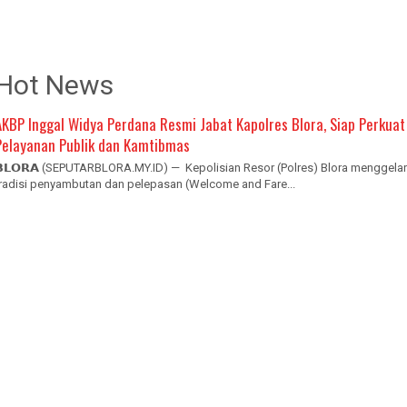
Hot News
AKBP Inggal Widya Perdana Resmi Jabat Kapolres Blora, Siap Perkuat
Pelayanan Publik dan Kamtibmas
𝗕𝗟𝗢𝗥𝗔 (SEPUTARBLORA.MY.ID) — Kepolisian Resor (Polres) Blora menggelar
tradisi penyambutan dan pelepasan (Welcome and Fare...