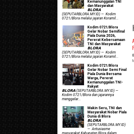
Kemanunggalan TNI
dan Masyarakat
𝗕𝗟𝗢𝗥𝗔
(SEPUTARBLORA.MY.ID) — Kodim
0721/Blora melalui jajaran Koramil...
Kodim 0721/Blora
Gelar Nobar Semifinal
Piala Dunia 2026,
Pererat Kebersamaan
TNI dan Masyarakat
𝗕𝗟𝗢𝗥𝗔
(SEPUTARBLORA.MY.ID) — Kodim
0721/Blora melalui jajaran Koramil...
Kodim 0721/Blora
Gelar Nobar Semi Final
Piala Dunia Bersama
Warga, Pererat
Kemanunggalan TNI-
Rakyat
𝗕𝗟𝗢𝗥𝗔 (SEPUTARBLORA.MY.ID) —
Kodim 0721/Blora dan jajarannya
menggelar...
Makin Seru, TNI dan
Masyarakat Nobar Piala
Dunia di Blora
𝗕𝗟𝗢𝗥𝗔
(SEPUTARBLORA.MY.ID)
— Antusiasme
masyarakat Kabupaten Blora dalam...