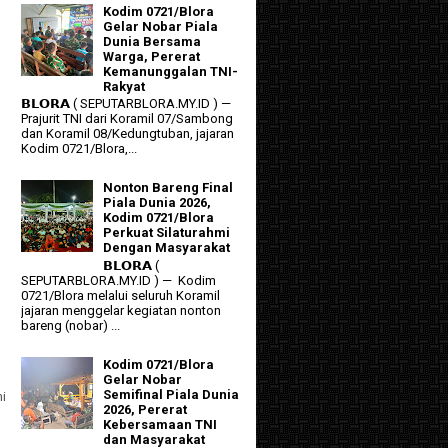
Kodim 0721/Blora
Gelar Nobar Piala
Dunia Bersama
Warga, Pererat
Kemanunggalan TNI-
Rakyat
𝗕𝗟𝗢𝗥𝗔 ( SEPUTARBLORA.MY.ID ) —
Prajurit TNI dari Koramil 07/Sambong
dan Koramil 08/Kedungtuban, jajaran
Kodim 0721/Blora,...
I
Nonton Bareng Final
Piala Dunia 2026,
Kodim 0721/Blora
Perkuat Silaturahmi
Dengan Masyarakat
𝗕𝗟𝗢𝗥𝗔 (
SEPUTARBLORA.MY.ID ) — Kodim
0721/Blora melalui seluruh Koramil
jajaran menggelar kegiatan nonton
bareng (nobar) ...
Kodim 0721/Blora
Gelar Nobar
Semifinal Piala Dunia
ni
2026, Pererat
Kebersamaan TNI
dan Masyarakat