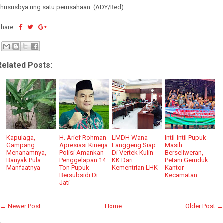
khususbya ring satu perusahaan. (ADY/Red)
Share:
Related Posts:
Kapulaga,
H. Arief Rohman
LMDH Wana
Intil-Intil Pupuk
Gampang
Apresiasi Kinerja
Langgeng Siap
Masih
Menanamnya,
Polisi Amankan
Di Vertek Kulin
Berseliweran,
Banyak Pula
Penggelapan 14
KK Dari
Petani Geruduk
Manfaatnya
Ton Pupuk
Kementrian LHK
Kantor
Bersubsidi Di
Kecamatan
Jati
← Newer Post
Home
Older Post →