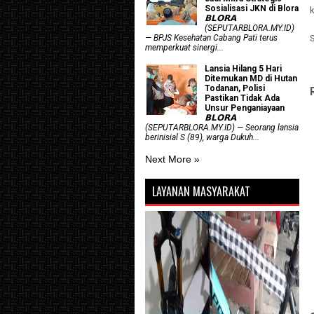
Sosialisasi JKN di Blora
𝗕𝗟𝗢𝗥𝗔
(SEPUTARBLORA.MY.ID)
— BPJS Kesehatan Cabang Pati terus
memperkuat sinergi...
Lansia Hilang 5 Hari
Ditemukan MD di Hutan
Todanan, Polisi
Pastikan Tidak Ada
Unsur Penganiayaan
𝗕𝗟𝗢𝗥𝗔
(SEPUTARBLORA.MY.ID) — Seorang lansia
berinisial S (89), warga Dukuh...
Next More »
LAYANAN MASYARAKAT