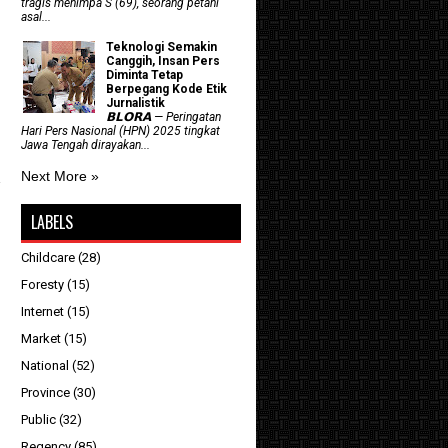
tragis menimpa S (69), seorang petani
asal...
Teknologi Semakin
Canggih, Insan Pers
Diminta Tetap
Berpegang Kode Etik
Jurnalistik
𝗕𝗟𝗢𝗥𝗔 — Peringatan
Hari Pers Nasional (HPN) 2025 tingkat
Jawa Tengah dirayakan...
Next More »
LABELS
Childcare
(28)
Foresty
(15)
Internet
(15)
Market
(15)
National
(52)
Province
(30)
Public
(32)
Regency
(85)