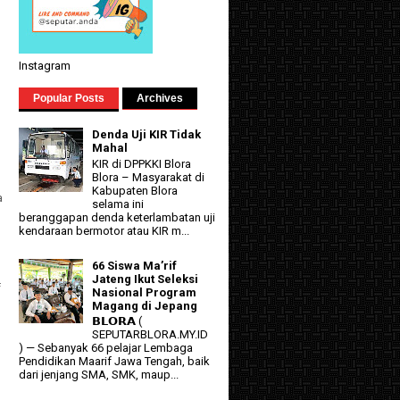
Instagram
Popular Posts
Archives
Denda Uji KIR Tidak
Mahal
KIR di DPPKKI Blora
Blora – Masyarakat di
Kabupaten Blora
a
selama ini
beranggapan denda keterlambatan uji
kendaraan bermotor atau KIR m...
66 Siswa Ma’rif
Jateng Ikut Seleksi
f
Nasional Program
Magang di Jepang
𝗕𝗟𝗢𝗥𝗔 (
SEPUTARBLORA.MY.ID
) — Sebanyak 66 pelajar Lembaga
Pendidikan Maarif Jawa Tengah, baik
dari jenjang SMA, SMK, maup...