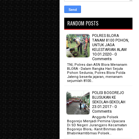
RANDOM POSTS
POLRES BLORA
TANAM 8100 POHON,
UNTUK JAGA
KELESTARIAN ALAM
10.01.2020 - 0
Comments
TNI, Polres dan ASN Blora Menanam
BLORA - Dalam Rangka Hari Sejuta
Pohon Sedunia, Polres Blora Polda
Jateng beserta jajaran, menanam
sejumlah 8100…
POLISI BOGOREJO
BLUSUKAN KE
SEKOLAH-SEKOLAH
23.01.2017 - 0
Comments
Anggota Polsek
Bogorejo Menjadi Pemina Upacara
Di SD Negeri Jurangjero Kecamatan
Bogorejo Blora,- Kanit Binmas dan
Bhabinkamtibmas Polsek…