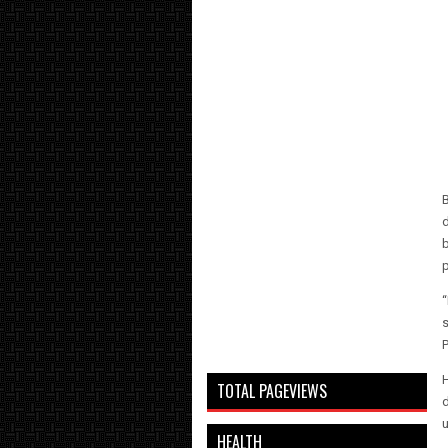
d
b
p
“
s
P
H
TOTAL PAGEVIEWS
HEALTH