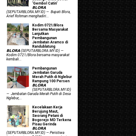
'Gembol Catin'
𝗕𝗟𝗢𝗥𝗔
(SEPUTARBLORA.MY.ID) — Bupati Blora,
Arief Rohman menghadiri...
Kodim 0721/Blora
Bersama Masyarakat
Lanjutkan
Pembangunan
Jembatan Aramco di
Randublatung
𝗕𝗟𝗢𝗥𝗔 (SEPUTARBLORA.MY.ID) —
Kodim 0721/Blora bersama masyarakat
kembali...
Pembangunan
Jembatan Garuda
Merah Putih di Nglebur
Rampung 100 Persen
𝗕𝗟𝗢𝗥𝗔
(SEPUTARBLORA.MY.ID)
— Jembatan Garuda Merah Putih di Desa
Nglebur,...
Kecelakaan Kerja
Berujung Maut,
Seorang Petani di
Bogorejo MD Terkena
Pisau Gerinda
𝗕𝗟𝗢𝗥𝗔
(SEPUTARBLORA.MY.ID) — Peristiwa