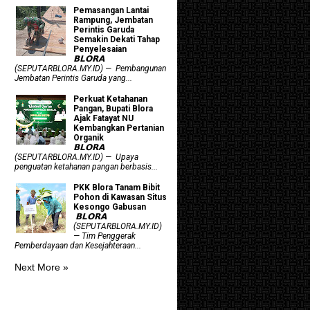
Pemasangan Lantai
Rampung, Jembatan
Perintis Garuda
Semakin Dekati Tahap
Penyelesaian
𝗕𝗟𝗢𝗥𝗔
(SEPUTARBLORA.MY.ID) — Pembangunan
Jembatan Perintis Garuda yang...
​Perkuat Ketahanan
Pangan, Bupati Blora
Ajak Fatayat NU
Kembangkan Pertanian
Organik
𝗕𝗟𝗢𝗥𝗔
(SEPUTARBLORA.MY.ID) — Upaya
penguatan ketahanan pangan berbasis...
PKK Blora Tanam Bibit
Pohon di Kawasan Situs
Kesongo Gabusan
‎ 𝗕𝗟𝗢𝗥𝗔
(SEPUTARBLORA.MY.ID)
— Tim Penggerak
Pemberdayaan dan Kesejahteraan...
Next More »