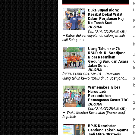
t
Duka Bupati Blora:
Kerabat Dekat Wafat
Dalam Perjalanan Haji
Ke Tanah Suci
a
𝗕𝗟𝗢𝗥𝗔
(SEPUTARBLORA.MY.ID)
— Kabar duka menyelimuti calon jemaah
“
haji Kabupaten...
Ulang Tahun ke-76
RSUD dr. R. Soetijono
Blora Resmikan
Gedung Baru dan Acara
Jalan Sehat
𝗕𝗟𝗢𝗥𝗔
(SEPUTARBLORA.MY.ID) — Perayaan
ulang tahun ke-76 RSUD dr. R. Soetijono...
S
Wamenakes: Blora
Harus Jadi
“
Percontohan
Penanganan Kasus TBC
𝗕𝗟𝗢𝗥𝗔
(SEPUTARBLORA.MY.ID)
— Wakil Menteri Kesehatan (Wamenkes)
Republik...
R
BPJS Kesehatan
Gandeng Tokoh Agama
Jadi Mitra Strategis