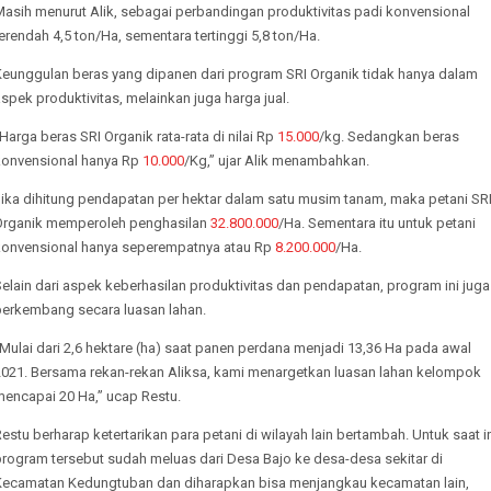
Masih menurut Alik, sebagai perbandingan produktivitas padi konvensional
erendah 4,5 ton/Ha, sementara tertinggi 5,8 ton/Ha.
Keunggulan beras yang dipanen dari program SRI Organik tidak hanya dalam
spek produktivitas, melainkan juga harga jual.
Harga beras SRI Organik rata-rata di nilai Rp
15.000
/kg. Sedangkan beras
konvensional hanya Rp
10.000
/Kg,” ujar Alik menambahkan.
Jika dihitung pendapatan per hektar dalam satu musim tanam, maka petani SR
Organik memperoleh penghasilan
32.800.000
/Ha. Sementara itu untuk petani
konvensional hanya seperempatnya atau Rp
8.200.000
/Ha.
elain dari aspek keberhasilan produktivitas dan pendapatan, program ini juga
berkembang secara luasan lahan.
Mulai dari 2,6 hektare (ha) saat panen perdana menjadi 13,36 Ha pada awal
2021. Bersama rekan-rekan Aliksa, kami menargetkan luasan lahan kelompok
mencapai 20 Ha,” ucap Restu.
estu berharap ketertarikan para petani di wilayah lain bertambah. Untuk saat i
program tersebut sudah meluas dari Desa Bajo ke desa-desa sekitar di
Kecamatan Kedungtuban dan diharapkan bisa menjangkau kecamatan lain,