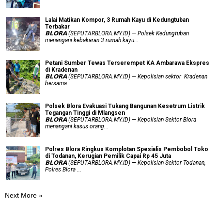
Lalai Matikan Kompor, 3 Rumah Kayu di Kedungtuban
Terbakar
𝗕𝗟𝗢𝗥𝗔 (SEPUTARBLORA.MY.ID) — Polsek Kedungtuban
menangani kebakaran 3 rumah kayu...
Petani Sumber Tewas Terserempet KA Ambarawa Ekspres
di Kradenan
𝗕𝗟𝗢𝗥𝗔 (SEPUTARBLORA.MY.ID) — Kepolisian sektor Kradenan
bersama...
Polsek Blora Evakuasi Tukang Bangunan Kesetrum Listrik
Tegangan Tinggi di Mlangsen
𝗕𝗟𝗢𝗥𝗔 (SEPUTARBLORA.MY.ID) — Kepolisian Sektor Blora
menangani kasus orang...
Polres Blora Ringkus Komplotan Spesialis Pembobol Toko
di Todanan, Kerugian Pemilik Capai Rp 45 Juta
𝗕𝗟𝗢𝗥𝗔 (SEPUTARBLORA.MY.ID) — Kepolisian Sektor Todanan,
Polres Blora ...
Next More »