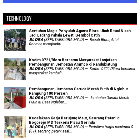
TECHNOLOGY
Sentuhan Magis Penyuluh Agama Blora: Ubah Ritual Nikah
Jadi Ladang Pahala Lewat 'Gembol Catin'
𝗕𝗟𝗢𝗥𝗔 (SEPUTARBLORA.MY.ID) — Bupati Blora, Arief
Rohman menghadiri...
Kodim 0721/Blora Bersama Masyarakat Lanjutkan
Pembangunan Jembatan Aramco di Randublatung
𝗕𝗟𝗢𝗥𝗔 (SEPUTARBLORA.MY.ID) — Kodim 0721/Blora bersama
masyarakat kembali...
Pembangunan Jembatan Garuda Merah Putih di Nglebur
Rampung 100 Persen
𝗕𝗟𝗢𝗥𝗔 (SEPUTARBLORA.MY.ID) — Jembatan Garuda Merah
Putih di Desa Nglebur,...
Kecelakaan Kerja Berujung Maut, Seorang Petani di
Bogorejo MD Terkena Pisau Gerinda
𝗕𝗟𝗢𝗥𝗔 (SEPUTARBLORA.MY.ID) — Peristiwa tragis menimpa S
(69), seorang petani asal...