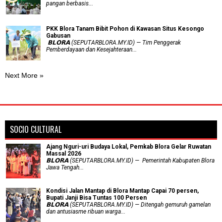
pangan berbasis...
PKK Blora Tanam Bibit Pohon di Kawasan Situs Kesongo
Gabusan
‎ 𝗕𝗟𝗢𝗥𝗔 (SEPUTARBLORA.MY.ID) — Tim Penggerak
Pemberdayaan dan Kesejahteraan...
Next More »
SOCIO CULTURAL
Ajang Nguri-uri Budaya Lokal, Pemkab Blora Gelar Ruwatan
Massal 2026
𝗕𝗟𝗢𝗥𝗔 (SEPUTARBLORA.MY.ID) — Pemerintah Kabupaten Blora
Jawa Tengah...
Kondisi Jalan Mantap di Blora Mantap Capai 70 persen,
Bupati Janji Bisa Tuntas 100 Persen
𝗕𝗟𝗢𝗥𝗔 (SEPUTARBLORA.MY.ID) — Ditengah gemuruh gamelan
dan antusiasme ribuan warga...