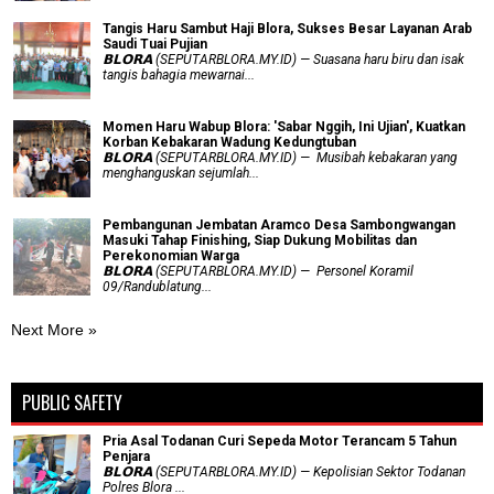
Tangis Haru Sambut Haji Blora, Sukses Besar Layanan Arab
Saudi Tuai Pujian
𝗕𝗟𝗢𝗥𝗔 (SEPUTARBLORA.MY.ID) — Suasana haru biru dan isak
tangis bahagia mewarnai...
Momen Haru Wabup Blora: ​'Sabar Nggih, Ini Ujian', Kuatkan
Korban Kebakaran Wadung Kedungtuban
𝗕𝗟𝗢𝗥𝗔 (SEPUTARBLORA.MY.ID) — Musibah kebakaran yang
menghanguskan sejumlah...
Pembangunan Jembatan Aramco Desa Sambongwangan
Masuki Tahap Finishing, Siap Dukung Mobilitas dan
Perekonomian Warga
𝗕𝗟𝗢𝗥𝗔 (SEPUTARBLORA.MY.ID) — Personel Koramil
09/Randublatung...
Next More »
PUBLIC SAFETY
Pria Asal Todanan Curi Sepeda Motor Terancam 5 Tahun
Penjara
𝗕𝗟𝗢𝗥𝗔 (SEPUTARBLORA.MY.ID) — Kepolisian Sektor Todanan
Polres Blora ...