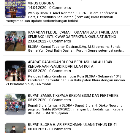
VIRUS CORONA
14.04.2020 - 0 Comments
Wabup Blora H. Arief Rohman BLORA - Dalam Konferensi
Pers, Pemerintah Kabupaten (Pemkab) Blora kembali
menyampaikan update perkembangan terkini…
RAMADAN PEDULI, CAMAT TODANAN BAGI TAKJIL DAN
SEMBAKO UNTUK WARGA TERKENA KASUS STUNTING
23.04.2022 - 0 Comments
BLORA - Camat Todanan Dasiran,S.Ag, M.Si bersama Bunda
Genre Yuli Dewi Ratih Dasiran, Forum Genre setempat serta…
APARAT GABUNGAN BLORA BERHASIL HALAU 1348
KENDARAAN PEMUDIK DARI LUAR KOTA
09.05.2020 - 0 Comments
Petugas Halau Kendaraan Luar Kota BLORA - Sebanyak 1348
kendaraan pemudik dari luar Kabupaten Blora dengan rincian
21 kendaraan bus, 666 mobil…
BUPATI SAMBUT KEPALA BPSDM ESDM DAN PERTABIKE
05.09.2020 - 0 Comments
Bupati Blora (tengah) BLORA - Bupati Blora H. Djoko Nugroho
pagi tadi Sabtu (05/09/2020), menyambut kedatangan Kepala
BPSDM ESDM dan jajaran…
BUPATI BLORA H. ARIEF ROHMAN ULANG TAHUN KE-41
08.03.2021 - 0 Comments