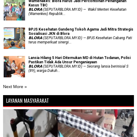
Wamenakes: Blora Harus Jadi Percontohan Penanganan
Kasus TBC
𝗕𝗟𝗢𝗥𝗔 (SEPUTARBLORA.MY.ID) — Wakil Menteri Kesehatan
(Wamenkes) Republik...
BPJS Kesehatan Gandeng Tokoh Agama Jadi Mitra Strategis
Sosialisasi JKN di Blora
𝗕𝗟𝗢𝗥𝗔 (SEPUTARBLORA.MY.ID) — BPJS Kesehatan Cabang Pati
terus memperkuat sinergi...
Lansia Hilang 5 Hari Ditemukan MD di Hutan Todanan, Polisi
Pastikan Tidak Ada Unsur Penganiayaan
𝗕𝗟𝗢𝗥𝗔 (SEPUTARBLORA.MY.ID) — Seorang lansia berinisial S
(89), warga Dukuh...
Next More »
LAYANAN MASYARAKAT