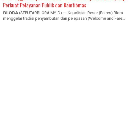
Perkuat Pelayanan Publik dan Kamtibmas
𝗕𝗟𝗢𝗥𝗔 (SEPUTARBLORA.MY.ID) — Kepolisian Resor (Polres) Blora
menggelar tradisi penyambutan dan pelepasan (Welcome and Fare...