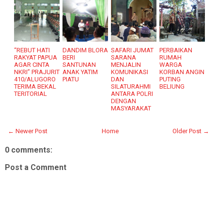
“REBUT HATI
DANDIM BLORA
SAFARI JUMAT
PERBAIKAN
RAKYAT PAPUA
BERI
SARANA
RUMAH
AGAR CINTA
SANTUNAN
MENJALIN
WARGA
NKRI” PRAJURIT
ANAK YATIM
KOMUNIKASI
KORBAN ANGIN
410/ALUGORO
PIATU
DAN
PUTING
TERIMA BEKAL
SILATURAHMI
BELIUNG
TERITORIAL
ANTARA POLRI
DENGAN
MASYARAKAT
← Newer Post
Home
Older Post →
0 comments:
Post a Comment