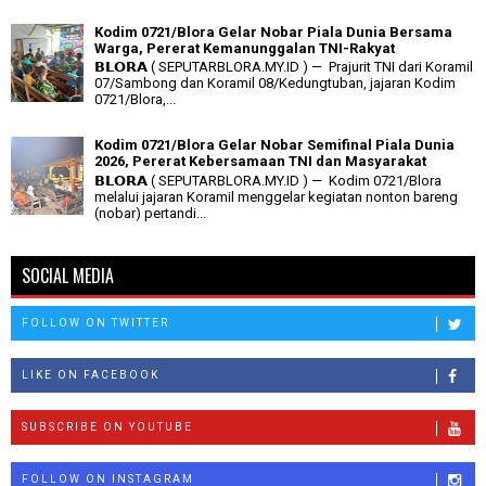
Kodim 0721/Blora Gelar Nobar Piala Dunia Bersama
Warga, Pererat Kemanunggalan TNI-Rakyat
𝗕𝗟𝗢𝗥𝗔 ( SEPUTARBLORA.MY.ID ) — Prajurit TNI dari Koramil
07/Sambong dan Koramil 08/Kedungtuban, jajaran Kodim
0721/Blora,...
Kodim 0721/Blora Gelar Nobar Semifinal Piala Dunia
2026, Pererat Kebersamaan TNI dan Masyarakat
𝗕𝗟𝗢𝗥𝗔 ( SEPUTARBLORA.MY.ID ) — Kodim 0721/Blora
melalui jajaran Koramil menggelar kegiatan nonton bareng
(nobar) pertandi...
SOCIAL MEDIA
FOLLOW ON TWITTER
LIKE ON FACEBOOK
SUBSCRIBE ON YOUTUBE
FOLLOW ON INSTAGRAM