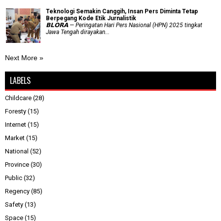
Teknologi Semakin Canggih, Insan Pers Diminta Tetap
Berpegang Kode Etik Jurnalistik
𝗕𝗟𝗢𝗥𝗔 — Peringatan Hari Pers Nasional (HPN) 2025 tingkat
Jawa Tengah dirayakan...
Next More »
LABELS
Childcare
(28)
Foresty
(15)
Internet
(15)
Market
(15)
National
(52)
Province
(30)
Public
(32)
Regency
(85)
Safety
(13)
Space
(15)