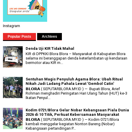
Instagram
Popular Posts
Archives
Denda Uji KIR Tidak Mahal
KIR di DPPKKI Blora Blora – Masyarakat di Kabupaten Blora
selama ini beranggapan denda keterlambatan uji kendaraan
bermotor atau KIR m...
Sentuhan Magis Penyuluh Agama Blora: Ubah Ritual
Nikah Jadi Ladang Pahala Lewat 'Gembol Catin'
𝗕𝗟𝗢𝗥𝗔 ( SEPUTARBLORA.MY.ID ) — Bupati Blora, Arief
Rohman menghadiri Peringatan Hari Ulang Tahun (HUT) ke-3
Ikatan Penyul...
Kodim 0721/Blora Gelar Nobar Kebangsaan Piala Dunia
2026 di 10 Titik, Perkuat Kebersamaan Masyarakat
𝗕𝗟𝗢𝗥𝗔 ( SEPUTARBLORA.MY.ID ) — Kodim 0721/Blora
kembali menggelar kegiatan Nonton Bareng (Nobar)
Kebangsaan pertandingan P...