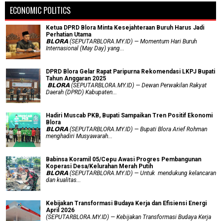
ECONOMIC POLITICS
Ketua DPRD Blora Minta Kesejahteraan Buruh Harus Jadi
Perhatian Utama
​𝗕𝗟𝗢𝗥𝗔 (SEPUTARBLORA.MY.ID) — Momentum Hari Buruh
Internasional (May Day) yang...
DPRD Blora Gelar Rapat Paripurna Rekomendasi LKPJ Bupati
Tahun Anggaran 2025
‎ 𝗕𝗟𝗢𝗥𝗔 (SEPUTARBLORA.MY.ID) — Dewan Perwakilan Rakyat
Daerah (DPRD) Kabupaten...
Hadiri Muscab PKB, Bupati Sampaikan Tren Positif Ekonomi
Blora
𝗕𝗟𝗢𝗥𝗔 (SEPUTARBLORA.MY.ID) — Bupati Blora Arief Rohman
menghadiri Musyawarah...
Babinsa Koramil 05/Cepu Awasi Progres Pembangunan
Koperasi Desa/Kelurahan Merah Putih
𝗕𝗟𝗢𝗥𝗔 (SEPUTARBLORA.MY.ID) — Untuk mendukung kelancaran
dan kualitas...
Kebijakan Transformasi Budaya Kerja dan Efisiensi Energi
April 2026
(SEPUTARBLORA.MY.ID) — Kebijakan Transformasi Budaya Kerja