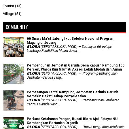
Tourist
(13)
Village
(51)
COMMUNITY
66 Siswa Ma’rif Jateng Ikut Seleksi Nasional Program
Magang di Jepang
𝗕𝗟𝗢𝗥𝗔 (SEPUTARBLORA.MY.ID) — Sebanyak 66 pelajar
Lembaga Pendidikan Maarif Jawa...
Pembangunan Jembatan Garuda Desa Kapuan Rampung 100
Persen, Warga Kini Nikmati Akses Lebih Mudah dan Aman
𝗕𝗟𝗢𝗥𝗔 (SEPUTARBLORA.MY.ID) — Program pembangunan
Jembatan Garuda yang...
Pemasangan Lantai Rampung, Jembatan Perintis Garuda
Semakin Dekati Tahap Penyelesaian
𝗕𝗟𝗢𝗥𝗔 (SEPUTARBLORA.MY.ID) — Pembangunan Jembatan
Perintis Garuda yang...
​Perkuat Ketahanan Pangan, Bupati Blora Ajak Fatayat NU
Kembangkan Pertanian Organik
𝗕𝗟𝗢𝗥𝗔 (SEPUTARBLORA.MY.ID) — Upaya penguatan ketahanan