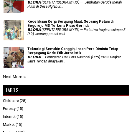
𝗕𝗟𝗢𝗥𝗔 (SEPUTARBLORA.MY.ID) — Jembatan Garuda Merah
Putih di Desa Nglebur,...
Kecelakaan Kerja Berujung Maut, Seorang Petani di
Bogorejo MD Terkena Pisau Gerinda
𝗕𝗟𝗢𝗥𝗔 (SEPUTARBLORA.MY.ID) — Peristiwa tragis menimpa S
(69), seorang petani asal...
Teknologi Semakin Canggih, Insan Pers Diminta Tetap
Berpegang Kode Etik Jurnalistik
𝗕𝗟𝗢𝗥𝗔 — Peringatan Hari Pers Nasional (HPN) 2025 tingkat
Jawa Tengah dirayakan...
Next More »
LABELS
Childcare
(28)
Foresty
(15)
Internet
(15)
Market
(15)