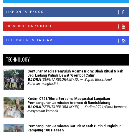
LIKE ON FACEBOOK
SUBSCRIBE ON YOUTUBE
FOLLOW ON INSTAGRAM
TECHNOLOGY
Sentuhan Magis Penyuluh Agama Blora: Ubah Ritual Nikah
Jadi Ladang Pahala Lewat 'Gembol Catin'
𝗕𝗟𝗢𝗥𝗔 (SEPUTARBLORA.MY.ID) — Bupati Blora, Arief
Rohman menghadiri...
Kodim 0721/Blora Bersama Masyarakat Lanjutkan
Pembangunan Jembatan Aramco di Randublatung
𝗕𝗟𝗢𝗥𝗔 (SEPUTARBLORA.MY.ID) — Kodim 0721/Blora bersama
masyarakat kembali...
Pembangunan Jembatan Garuda Merah Putih di Nglebur
Rampung 100 Persen