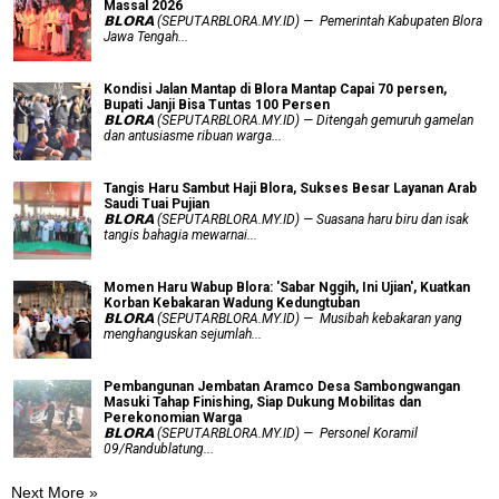
Massal 2026
𝗕𝗟𝗢𝗥𝗔 (SEPUTARBLORA.MY.ID) — Pemerintah Kabupaten Blora
Jawa Tengah...
Kondisi Jalan Mantap di Blora Mantap Capai 70 persen,
Bupati Janji Bisa Tuntas 100 Persen
𝗕𝗟𝗢𝗥𝗔 (SEPUTARBLORA.MY.ID) — Ditengah gemuruh gamelan
dan antusiasme ribuan warga...
Tangis Haru Sambut Haji Blora, Sukses Besar Layanan Arab
Saudi Tuai Pujian
𝗕𝗟𝗢𝗥𝗔 (SEPUTARBLORA.MY.ID) — Suasana haru biru dan isak
tangis bahagia mewarnai...
Momen Haru Wabup Blora: ​'Sabar Nggih, Ini Ujian', Kuatkan
Korban Kebakaran Wadung Kedungtuban
𝗕𝗟𝗢𝗥𝗔 (SEPUTARBLORA.MY.ID) — Musibah kebakaran yang
menghanguskan sejumlah...
Pembangunan Jembatan Aramco Desa Sambongwangan
Masuki Tahap Finishing, Siap Dukung Mobilitas dan
Perekonomian Warga
𝗕𝗟𝗢𝗥𝗔 (SEPUTARBLORA.MY.ID) — Personel Koramil
09/Randublatung...
Next More »