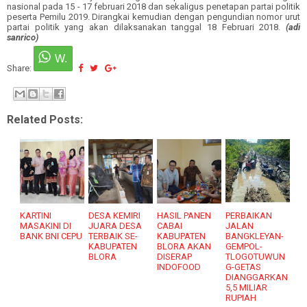
nasional pada 15 - 17 februari 2018 dan sekaligus penetapan partai politik
peserta Pemilu 2019. Dirangkai kemudian dengan pengundian nomor urut
partai politik yang akan dilaksanakan tanggal 18 Februari 2018.
(adi
sanrico)
Share:
Related Posts:
KARTINI
DESA KEMIRI
HASIL PANEN
PERBAIKAN
MASAKINI DI
JUARA DESA
CABAI
JALAN
BANK BNI CEPU
TERBAIK SE-
KABUPATEN
BANGKLEYAN-
KABUPATEN
BLORA AKAN
GEMPOL-
BLORA
DISERAP
TLOGOTUWUN
INDOFOOD
G-GETAS
DIANGGARKAN
5,5 MILIAR
RUPIAH