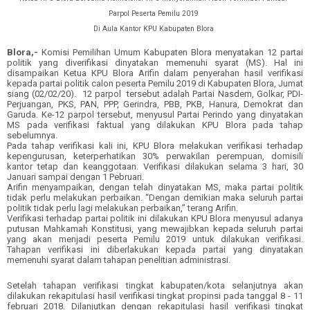
Parpol Peserta Pemilu 2019
Di Aula Kantor KPU Kabupaten Blora
Blora,-
Komisi Pemilihan Umum Kabupaten Blora menyatakan 12 partai
politik yang diverifikasi dinyatakan memenuhi syarat (MS). Hal ini
disampaikan Ketua KPU Blora Arifin dalam penyerahan hasil verifikasi
kepada partai politik calon peserta Pemilu 2019 di Kabupaten Blora, Jumat
siang (02/02/20). 12 parpol tersebut adalah Partai Nasdem, Golkar, PDI-
Perjuangan, PKS, PAN, PPP, Gerindra, PBB, PKB, Hanura, Demokrat dan
Garuda. Ke-12 parpol tersebut, menyusul Partai Perindo yang dinyatakan
MS pada verifikasi faktual yang dilakukan KPU Blora pada tahap
sebelumnya.
Pada tahap verifikasi kali ini, KPU Blora melakukan verifikasi terhadap
kepengurusan, keterperhatikan 30% perwakilan perempuan, domisili
kantor tetap dan keanggotaan. Verifikasi dilakukan selama 3 hari, 30
Januari sampai dengan 1 Pebruari.
Arifin menyampaikan, dengan telah dinyatakan MS, maka partai politik
tidak perlu melakukan perbaikan. “Dengan demikian maka seluruh partai
politik tidak perlu lagi melakukan perbaikan,” terang Arifin.
Verifikasi terhadap partai politik ini dilakukan KPU Blora menyusul adanya
putusan Mahkamah Konstitusi, yang mewajibkan kepada seluruh partai
yang akan menjadi peserta Pemilu 2019 untuk dilakukan verifikasi.
Tahapan verifikasi ini diberlakukan kepada partai yang dinyatakan
memenuhi syarat dalam tahapan penelitian administrasi.
Setelah tahapan verifikasi tingkat kabupaten/kota selanjutnya akan
dilakukan rekapitulasi hasil verifikasi tingkat propinsi pada tanggal 8 - 11
februari 2018. Dilanjutkan dengan rekapitulasi hasil verifikasi tingkat