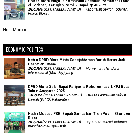
Polres Blora Ringkus Komplotan Spesialis Pembobol Toko
di Todanan, Kerugian Pemilik Capai Rp 45 Juta
𝗕𝗟𝗢𝗥𝗔 (SEPUTARBLORA.MY.ID) — Kepolisian Sektor Todanan,
Polres Blora ...
Next More »
ECONOMIC POLITICS
Ketua DPRD Blora Minta Kesejahteraan Buruh Harus Jadi
Perhatian Utama
​𝗕𝗟𝗢𝗥𝗔 (SEPUTARBLORA.MY.ID) — Momentum Hari Buruh
Internasional (May Day) yang...
DPRD Blora Gelar Rapat Paripurna Rekomendasi LKPJ Bupati
Tahun Anggaran 2025
‎ 𝗕𝗟𝗢𝗥𝗔 (SEPUTARBLORA.MY.ID) — Dewan Perwakilan Rakyat
Daerah (DPRD) Kabupaten...
Hadiri Muscab PKB, Bupati Sampaikan Tren Positif Ekonomi
Blora
𝗕𝗟𝗢𝗥𝗔 (SEPUTARBLORA.MY.ID) — Bupati Blora Arief Rohman
menghadiri Musyawarah...