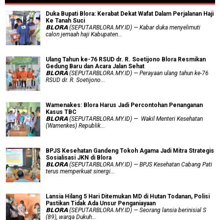
Duka Bupati Blora: Kerabat Dekat Wafat Dalam Perjalanan Haji
Ke Tanah Suci
𝗕𝗟𝗢𝗥𝗔 (SEPUTARBLORA.MY.ID) — Kabar duka menyelimuti
calon jemaah haji Kabupaten...
Ulang Tahun ke-76 RSUD dr. R. Soetijono Blora Resmikan
Gedung Baru dan Acara Jalan Sehat
𝗕𝗟𝗢𝗥𝗔 (SEPUTARBLORA.MY.ID) — Perayaan ulang tahun ke-76
RSUD dr. R. Soetijono...
Wamenakes: Blora Harus Jadi Percontohan Penanganan
Kasus TBC
𝗕𝗟𝗢𝗥𝗔 (SEPUTARBLORA.MY.ID) — Wakil Menteri Kesehatan
(Wamenkes) Republik...
BPJS Kesehatan Gandeng Tokoh Agama Jadi Mitra Strategis
Sosialisasi JKN di Blora
𝗕𝗟𝗢𝗥𝗔 (SEPUTARBLORA.MY.ID) — BPJS Kesehatan Cabang Pati
terus memperkuat sinergi...
Lansia Hilang 5 Hari Ditemukan MD di Hutan Todanan, Polisi
Pastikan Tidak Ada Unsur Penganiayaan
𝗕𝗟𝗢𝗥𝗔 (SEPUTARBLORA.MY.ID) — Seorang lansia berinisial S
(89), warga Dukuh...