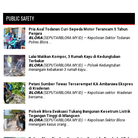
PUBLIC SAFETY
Pria Asal Todanan Curi Sepeda Motor Terancam 5 Tahun
Penjara
𝗕𝗟𝗢𝗥𝗔 (SEPUTARBLORA.MY.ID) — Kepolisian Sektor Todanan
Polres Blora ...
Lalai Matikan Kompor, 3 Rumah Kayu di Kedungtuban
Terbakar
𝗕𝗟𝗢𝗥𝗔 (SEPUTARBLORA.MY.ID) — Polsek Kedungtuban
menangani kebakaran 3 rumah kayu...
Petani Sumber Tewas Terserempet KA Ambarawa Ekspres
di Kradenan
𝗕𝗟𝗢𝗥𝗔 (SEPUTARBLORA.MY.ID) — Kepolisian sektor Kradenan
bersama...
Polsek Blora Evakuasi Tukang Bangunan Kesetrum Listrik
Tegangan Tinggi di Mlangsen
𝗕𝗟𝗢𝗥𝗔 (SEPUTARBLORA.MY.ID) — Kepolisian Sektor Blora
menangani kasus orang...