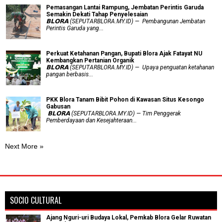
Pemasangan Lantai Rampung, Jembatan Perintis Garuda
Semakin Dekati Tahap Penyelesaian
𝗕𝗟𝗢𝗥𝗔 (SEPUTARBLORA.MY.ID) — Pembangunan Jembatan
Perintis Garuda yang...
​Perkuat Ketahanan Pangan, Bupati Blora Ajak Fatayat NU
Kembangkan Pertanian Organik
𝗕𝗟𝗢𝗥𝗔 (SEPUTARBLORA.MY.ID) — Upaya penguatan ketahanan
pangan berbasis...
PKK Blora Tanam Bibit Pohon di Kawasan Situs Kesongo
Gabusan
‎ 𝗕𝗟𝗢𝗥𝗔 (SEPUTARBLORA.MY.ID) — Tim Penggerak
Pemberdayaan dan Kesejahteraan...
Next More »
SOCIO CULTURAL
Ajang Nguri-uri Budaya Lokal, Pemkab Blora Gelar Ruwatan