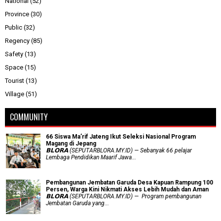
National
(52)
Province
(30)
Public
(32)
Regency
(85)
Safety
(13)
Space
(15)
Tourist
(13)
Village
(51)
COMMUNITY
66 Siswa Ma’rif Jateng Ikut Seleksi Nasional Program
Magang di Jepang
𝗕𝗟𝗢𝗥𝗔 (SEPUTARBLORA.MY.ID) — Sebanyak 66 pelajar
Lembaga Pendidikan Maarif Jawa...
Pembangunan Jembatan Garuda Desa Kapuan Rampung 100
Persen, Warga Kini Nikmati Akses Lebih Mudah dan Aman
𝗕𝗟𝗢𝗥𝗔 (SEPUTARBLORA.MY.ID) — Program pembangunan
Jembatan Garuda yang...