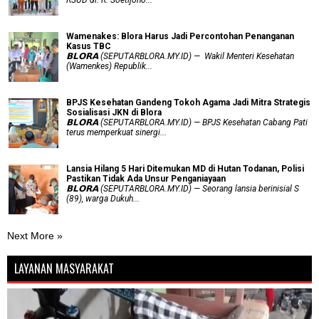
RSUD dr. R. Soetijono...
Wamenakes: Blora Harus Jadi Percontohan Penanganan
Kasus TBC
𝗕𝗟𝗢𝗥𝗔 (SEPUTARBLORA.MY.ID) — Wakil Menteri Kesehatan
(Wamenkes) Republik...
BPJS Kesehatan Gandeng Tokoh Agama Jadi Mitra Strategis
Sosialisasi JKN di Blora
𝗕𝗟𝗢𝗥𝗔 (SEPUTARBLORA.MY.ID) — BPJS Kesehatan Cabang Pati
terus memperkuat sinergi...
Lansia Hilang 5 Hari Ditemukan MD di Hutan Todanan, Polisi
Pastikan Tidak Ada Unsur Penganiayaan
𝗕𝗟𝗢𝗥𝗔 (SEPUTARBLORA.MY.ID) — Seorang lansia berinisial S
(89), warga Dukuh...
Next More »
LAYANAN MASYARAKAT