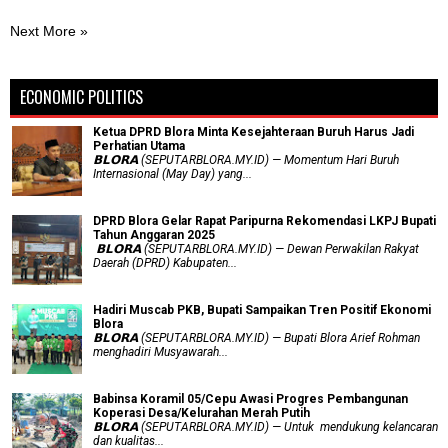
Next More »
ECONOMIC POLITICS
Ketua DPRD Blora Minta Kesejahteraan Buruh Harus Jadi
Perhatian Utama
​𝗕𝗟𝗢𝗥𝗔 (SEPUTARBLORA.MY.ID) — Momentum Hari Buruh
Internasional (May Day) yang...
DPRD Blora Gelar Rapat Paripurna Rekomendasi LKPJ Bupati
Tahun Anggaran 2025
‎ 𝗕𝗟𝗢𝗥𝗔 (SEPUTARBLORA.MY.ID) — Dewan Perwakilan Rakyat
Daerah (DPRD) Kabupaten...
Hadiri Muscab PKB, Bupati Sampaikan Tren Positif Ekonomi
Blora
𝗕𝗟𝗢𝗥𝗔 (SEPUTARBLORA.MY.ID) — Bupati Blora Arief Rohman
menghadiri Musyawarah...
Babinsa Koramil 05/Cepu Awasi Progres Pembangunan
Koperasi Desa/Kelurahan Merah Putih
𝗕𝗟𝗢𝗥𝗔 (SEPUTARBLORA.MY.ID) — Untuk mendukung kelancaran
dan kualitas...