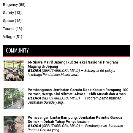
Regency
(85)
Safety
(13)
Space
(15)
Tourist
(13)
Village
(51)
COMMUNITY
66 Siswa Ma’rif Jateng Ikut Seleksi Nasional Program
Magang di Jepang
𝗕𝗟𝗢𝗥𝗔 (SEPUTARBLORA.MY.ID) — Sebanyak 66 pelajar
Lembaga Pendidikan Maarif Jawa...
Pembangunan Jembatan Garuda Desa Kapuan Rampung 100
Persen, Warga Kini Nikmati Akses Lebih Mudah dan Aman
𝗕𝗟𝗢𝗥𝗔 (SEPUTARBLORA.MY.ID) — Program pembangunan
Jembatan Garuda yang...
Pemasangan Lantai Rampung, Jembatan Perintis Garuda
Semakin Dekati Tahap Penyelesaian
𝗕𝗟𝗢𝗥𝗔 (SEPUTARBLORA.MY.ID) — Pembangunan Jembatan
Perintis Garuda yang...