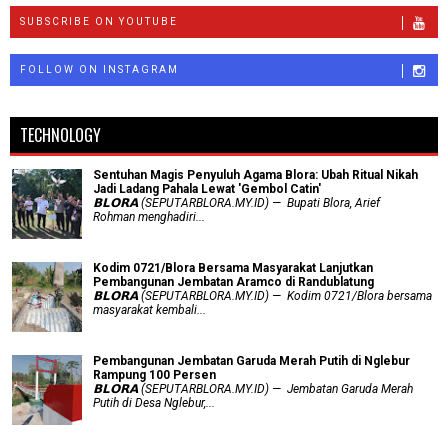
SUBSCRIBE ON YOUTUBE
FOLLOW ON INSTAGRAM
TECHNOLOGY
Sentuhan Magis Penyuluh Agama Blora: Ubah Ritual Nikah
Jadi Ladang Pahala Lewat 'Gembol Catin'
𝗕𝗟𝗢𝗥𝗔 (SEPUTARBLORA.MY.ID) — Bupati Blora, Arief
Rohman menghadiri...
Kodim 0721/Blora Bersama Masyarakat Lanjutkan
Pembangunan Jembatan Aramco di Randublatung
𝗕𝗟𝗢𝗥𝗔 (SEPUTARBLORA.MY.ID) — Kodim 0721/Blora bersama
masyarakat kembali...
Pembangunan Jembatan Garuda Merah Putih di Nglebur
Rampung 100 Persen
𝗕𝗟𝗢𝗥𝗔 (SEPUTARBLORA.MY.ID) — Jembatan Garuda Merah
Putih di Desa Nglebur,...