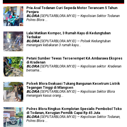
Pria Asal Todanan Curi Sepeda Motor Terancam 5 Tahun
Penjara
𝗕𝗟𝗢𝗥𝗔 (SEPUTARBLORA.MY.ID) — Kepolisian Sektor Todanan
Polres Blora ...
Lalai Matikan Kompor, 3 Rumah Kayu di Kedungtuban
Terbakar
𝗕𝗟𝗢𝗥𝗔 (SEPUTARBLORA.MY.ID) — Polsek Kedungtuban
menangani kebakaran 3 rumah kayu...
Petani Sumber Tewas Terserempet KA Ambarawa Ekspres
di Kradenan
𝗕𝗟𝗢𝗥𝗔 (SEPUTARBLORA.MY.ID) — Kepolisian sektor Kradenan
bersama...
Polsek Blora Evakuasi Tukang Bangunan Kesetrum Listrik
Tegangan Tinggi di Mlangsen
𝗕𝗟𝗢𝗥𝗔 (SEPUTARBLORA.MY.ID) — Kepolisian Sektor Blora
menangani kasus orang...
Polres Blora Ringkus Komplotan Spesialis Pembobol Toko
di Todanan, Kerugian Pemilik Capai Rp 45 Juta
𝗕𝗟𝗢𝗥𝗔 (SEPUTARBLORA.MY.ID) — Kepolisian Sektor Todanan,
Polres Blora ...