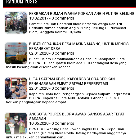
RANDOM POSTS
PERBAIKAN RUMAH WARGA KORBAN ANGIN PUTING BELIUNG
18.02.2017 - 0 Comments
Camat Blora Dan Danramil Blora Bersama Warga Dan TNI
Perbaiki Rumah Korban Angin Puting Beliung Di Purwosari
Blora,- Anggota Koramil 01/Kota…
BUPATI SERAHKAN DESA MASING-MASING, UNTUK MENGISI
PERANGKAT DESA
02.01.2020 - 0 Comments
Bupati Dalam PembinaanKepala Desa Se-Kabupaten Blora
BLORA – Di Kabupaten Blora ada 1.100 perangkat desa yang
masih kosong akan diserahkan kepada…
ULTAH SATPAM KE-39, KAPOLRES BLORA BERIKAN
PENGHARGAAN EMPAT SATPAM BERPRESTASI
22.01.2020 - 0 Comments
Kapolres Blora Beri Penghargaan Kepada Satpam Berprestasi
BLORA - Kapolres Blora AKBP Antonius Anang,S.I.K.,MH
berikan penghargaan kepada empat…
ANGGOTA POLRES BLORA AWASI BANSOS AGAR TEPAT
SASARAN
10.05.2020 - 0 Comments
BPNT Di E-Warung Desa Rowobungkul BLORA - Kepolisian
Resor (Polres) Blora Polda Jateng berdayakan anggotanya
untuk melakukan pemantauan dan…