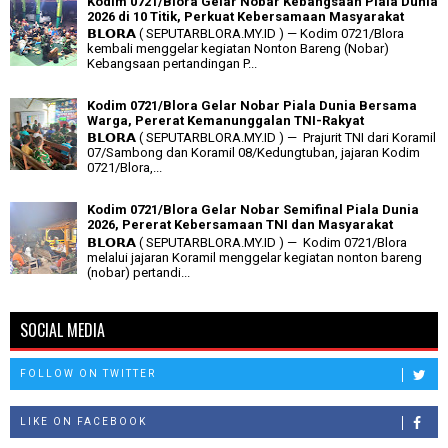
Kodim 0721/Blora Gelar Nobar Kebangsaan Piala Dunia
2026 di 10 Titik, Perkuat Kebersamaan Masyarakat
𝗕𝗟𝗢𝗥𝗔 ( SEPUTARBLORA.MY.ID ) — Kodim 0721/Blora
kembali menggelar kegiatan Nonton Bareng (Nobar)
Kebangsaan pertandingan P...
Kodim 0721/Blora Gelar Nobar Piala Dunia Bersama
Warga, Pererat Kemanunggalan TNI-Rakyat
𝗕𝗟𝗢𝗥𝗔 ( SEPUTARBLORA.MY.ID ) — Prajurit TNI dari Koramil
07/Sambong dan Koramil 08/Kedungtuban, jajaran Kodim
0721/Blora,...
Kodim 0721/Blora Gelar Nobar Semifinal Piala Dunia
2026, Pererat Kebersamaan TNI dan Masyarakat
𝗕𝗟𝗢𝗥𝗔 ( SEPUTARBLORA.MY.ID ) — Kodim 0721/Blora
melalui jajaran Koramil menggelar kegiatan nonton bareng
(nobar) pertandi...
SOCIAL MEDIA
FOLLOW ON TWITTER
LIKE ON FACEBOOK