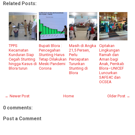
Related Posts:
TPPS
Bupati Blora :
Masih di Angka
Ciptakan
Kecamatan
Pencegahan
21,5 Persen,
Lingkungan
Kunduran Siap
Stunting Harus
Perlu
Ramah dan
Cegah Stunting
Tetap Dilakukan
Percepatan
Aman bagi
hingga Kasus di
Meski Pandemi
Turunkan
Anak, Pemkab
Blora turun
Corona
Stunting di
Blora–UNICEF
Blora
Luncurkan
SAFE4C dan
OCSEA
← Newer Post
Home
Older Post →
0 comments:
Post a Comment