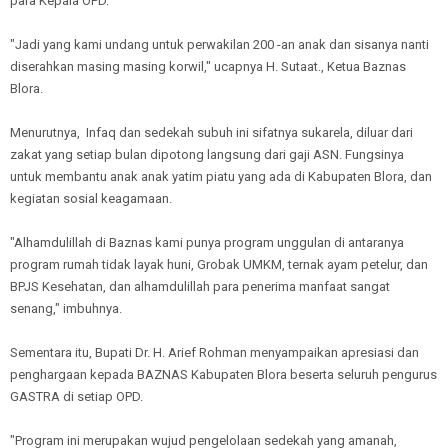
para Kepala OPD.
"Jadi yang kami undang untuk perwakilan 200 -an anak dan sisanya nanti
diserahkan masing masing korwil," ucapnya H. Sutaat., Ketua Baznas
Blora.
Menurutnya, Infaq dan sedekah subuh ini sifatnya sukarela, diluar dari
zakat yang setiap bulan dipotong langsung dari gaji ASN. Fungsinya
untuk membantu anak anak yatim piatu yang ada di Kabupaten Blora, dan
kegiatan sosial keagamaan.
"Alhamdulillah di Baznas kami punya program unggulan di antaranya
program rumah tidak layak huni, Grobak UMKM, ternak ayam petelur, dan
BPJS Kesehatan, dan alhamdulillah para penerima manfaat sangat
senang," imbuhnya.
Sementara itu, Bupati Dr. H. Arief Rohman menyampaikan apresiasi dan
penghargaan kepada BAZNAS Kabupaten Blora beserta seluruh pengurus
GASTRA di setiap OPD.
"Program ini merupakan wujud pengelolaan sedekah yang amanah,