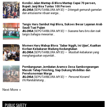
Kondisi Jalan Mantap di Blora Mantap Capai 70 persen,
Bupati Janji Bisa Tuntas 100 Persen
𝗕𝗟𝗢𝗥𝗔 (SEPUTARBLORA.MY.ID) — Ditengah gemuruh gamelan
dan antusiasme ribuan warga...
Tangis Haru Sambut Haji Blora, Sukses Besar Layanan Arab
Saudi Tuai Pujian
𝗕𝗟𝗢𝗥𝗔 (SEPUTARBLORA.MY.ID) — Suasana haru biru dan isak
tangis bahagia mewarnai...
Momen Haru Wabup Blora: ​'Sabar Nggih, Ini Ujian', Kuatkan
Korban Kebakaran Wadung Kedungtuban
𝗕𝗟𝗢𝗥𝗔 (SEPUTARBLORA.MY.ID) — Musibah kebakaran yang
menghanguskan sejumlah...
Pembangunan Jembatan Aramco Desa Sambongwangan
Masuki Tahap Finishing, Siap Dukung Mobilitas dan
Perekonomian Warga
𝗕𝗟𝗢𝗥𝗔 (SEPUTARBLORA.MY.ID) — Personel Koramil
09/Randublatung...
Next More »
PUBLIC SAFETY