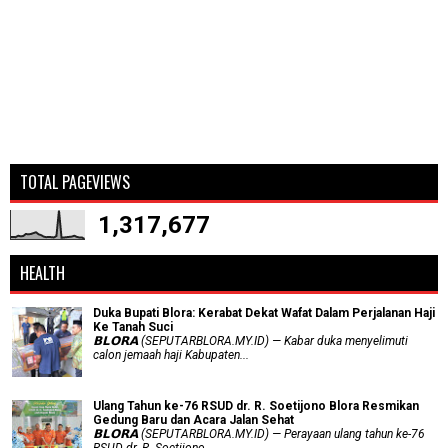
TOTAL PAGEVIEWS
1,317,677
HEALTH
Duka Bupati Blora: Kerabat Dekat Wafat Dalam Perjalanan Haji
Ke Tanah Suci
𝗕𝗟𝗢𝗥𝗔 (SEPUTARBLORA.MY.ID) — Kabar duka menyelimuti
calon jemaah haji Kabupaten...
Ulang Tahun ke-76 RSUD dr. R. Soetijono Blora Resmikan
Gedung Baru dan Acara Jalan Sehat
𝗕𝗟𝗢𝗥𝗔 (SEPUTARBLORA.MY.ID) — Perayaan ulang tahun ke-76