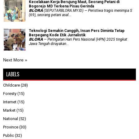
Kecelakaan Kerja Berujung Maut, Seorang Petani di
Bogorejo MD Terkena Pisau Gerinda
𝗕𝗟𝗢𝗥𝗔 (SEPUTARBLORA.MY.ID) — Peristiwa tragis menimpa S
(69), seorang petani asal...
Teknologi Semakin Canggih, Insan Pers Diminta Tetap
Berpegang Kode Etik Jurnalistik
𝗕𝗟𝗢𝗥𝗔 — Peringatan Hari Pers Nasional (HPN) 2025 tingkat
Jawa Tengah dirayakan...
Next More »
LABELS
Childcare
(28)
Foresty
(15)
Internet
(15)
Market
(15)
National
(52)
Province
(30)
Public
(32)