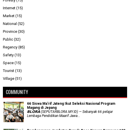
Foresty
(15)
Internet
(15)
Market
(15)
National
(52)
Province
(30)
Public
(32)
Regency
(85)
Safety
(13)
Space
(15)
Tourist
(13)
Village
(51)
COMMUNITY
66 Siswa Ma’rif Jateng Ikut Seleksi Nasional Program
Magang di Jepang
𝗕𝗟𝗢𝗥𝗔 (SEPUTARBLORA.MY.ID) — Sebanyak 66 pelajar
Lembaga Pendidikan Maarif Jawa...