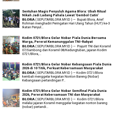
Sentuhan Magis Penyuluh Agama Blora: Ubah Ritual
Nikah Jadi Ladang Pahala Lewat 'Gembol Catin'
𝗕𝗟𝗢𝗥𝗔 ( SEPUTARBLORA.MY.ID ) — Bupati Blora, Arief
Rohman menghadiri Peringatan Hari Ulang Tahun (HUT) ke-3
Ikatan Penyul...
Kodim 0721/Blora Gelar Nobar Piala Dunia Bersama
Warga, Pererat Kemanunggalan TNI-Rakyat
𝗕𝗟𝗢𝗥𝗔 ( SEPUTARBLORA.MY.ID ) — Prajurit TNI dari Koramil
07/Sambong dan Koramil 08/Kedungtuban, jajaran Kodim
0721/Blora,...
Kodim 0721/Blora Gelar Nobar Kebangsaan Piala Dunia
2026 di 10 Titik, Perkuat Kebersamaan Masyarakat
𝗕𝗟𝗢𝗥𝗔 ( SEPUTARBLORA.MY.ID ) — Kodim 0721/Blora
kembali menggelar kegiatan Nonton Bareng (Nobar)
Kebangsaan pertandingan P...
Kodim 0721/Blora Gelar Nobar Semifinal Piala Dunia
2026, Pererat Kebersamaan TNI dan Masyarakat
𝗕𝗟𝗢𝗥𝗔 ( SEPUTARBLORA.MY.ID ) — Kodim 0721/Blora
melalui jajaran Koramil menggelar kegiatan nonton bareng
(nobar) pertandi...