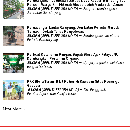
Pembangunan Jembatan Garuda Desa Kapuan Rampung 100
Persen, Warga Kini Nikmati Akses Lebih Mudah dan Aman
𝗕𝗟𝗢𝗥𝗔 (SEPUTARBLORA.MY.ID) — Program pembangunan
Jembatan Garuda yang...
Pemasangan Lantai Rampung, Jembatan Perintis Garuda
Semakin Dekati Tahap Penyelesaian
𝗕𝗟𝗢𝗥𝗔 (SEPUTARBLORA.MY.ID) — Pembangunan Jembatan
Perintis Garuda yang...
​Perkuat Ketahanan Pangan, Bupati Blora Ajak Fatayat NU
Kembangkan Pertanian Organik
𝗕𝗟𝗢𝗥𝗔 (SEPUTARBLORA.MY.ID) — Upaya penguatan ketahanan
pangan berbasis...
PKK Blora Tanam Bibit Pohon di Kawasan Situs Kesongo
Gabusan
‎ 𝗕𝗟𝗢𝗥𝗔 (SEPUTARBLORA.MY.ID) — Tim Penggerak
Pemberdayaan dan Kesejahteraan...
Next More »