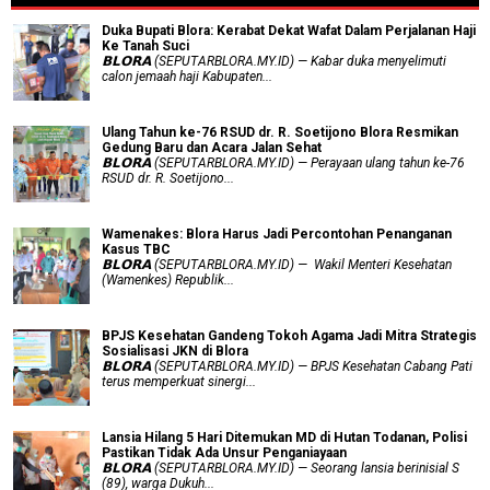
Duka Bupati Blora: Kerabat Dekat Wafat Dalam Perjalanan Haji
Ke Tanah Suci
𝗕𝗟𝗢𝗥𝗔 (SEPUTARBLORA.MY.ID) — Kabar duka menyelimuti
calon jemaah haji Kabupaten...
Ulang Tahun ke-76 RSUD dr. R. Soetijono Blora Resmikan
Gedung Baru dan Acara Jalan Sehat
𝗕𝗟𝗢𝗥𝗔 (SEPUTARBLORA.MY.ID) — Perayaan ulang tahun ke-76
RSUD dr. R. Soetijono...
Wamenakes: Blora Harus Jadi Percontohan Penanganan
Kasus TBC
𝗕𝗟𝗢𝗥𝗔 (SEPUTARBLORA.MY.ID) — Wakil Menteri Kesehatan
(Wamenkes) Republik...
BPJS Kesehatan Gandeng Tokoh Agama Jadi Mitra Strategis
Sosialisasi JKN di Blora
𝗕𝗟𝗢𝗥𝗔 (SEPUTARBLORA.MY.ID) — BPJS Kesehatan Cabang Pati
terus memperkuat sinergi...
Lansia Hilang 5 Hari Ditemukan MD di Hutan Todanan, Polisi
Pastikan Tidak Ada Unsur Penganiayaan
𝗕𝗟𝗢𝗥𝗔 (SEPUTARBLORA.MY.ID) — Seorang lansia berinisial S
(89), warga Dukuh...