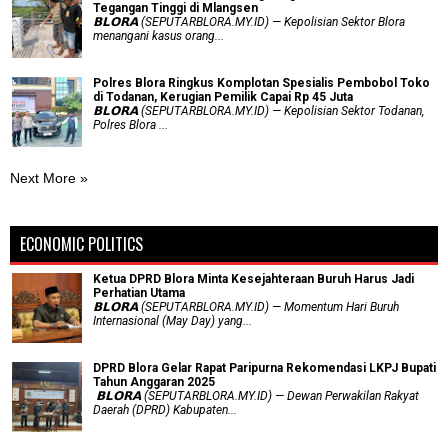
Tegangan Tinggi di Mlangsen
𝗕𝗟𝗢𝗥𝗔 (SEPUTARBLORA.MY.ID) — Kepolisian Sektor Blora
menangani kasus orang...
Polres Blora Ringkus Komplotan Spesialis Pembobol Toko
di Todanan, Kerugian Pemilik Capai Rp 45 Juta
𝗕𝗟𝗢𝗥𝗔 (SEPUTARBLORA.MY.ID) — Kepolisian Sektor Todanan,
Polres Blora ...
Next More »
ECONOMIC POLITICS
Ketua DPRD Blora Minta Kesejahteraan Buruh Harus Jadi
Perhatian Utama
​𝗕𝗟𝗢𝗥𝗔 (SEPUTARBLORA.MY.ID) — Momentum Hari Buruh
Internasional (May Day) yang...
DPRD Blora Gelar Rapat Paripurna Rekomendasi LKPJ Bupati
Tahun Anggaran 2025
‎ 𝗕𝗟𝗢𝗥𝗔 (SEPUTARBLORA.MY.ID) — Dewan Perwakilan Rakyat
Daerah (DPRD) Kabupaten...