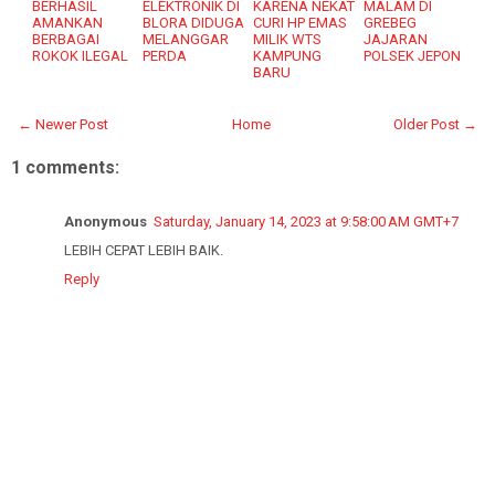
BERHASIL
ELEKTRONIK DI
KARENA NEKAT
MALAM DI
AMANKAN
BLORA DIDUGA
CURI HP EMAS
GREBEG
BERBAGAI
MELANGGAR
MILIK WTS
JAJARAN
ROKOK ILEGAL
PERDA
KAMPUNG
POLSEK JEPON
BARU
← Newer Post
Home
Older Post →
1 comments:
Anonymous
Saturday, January 14, 2023 at 9:58:00 AM GMT+7
LEBIH CEPAT LEBIH BAIK.
Reply