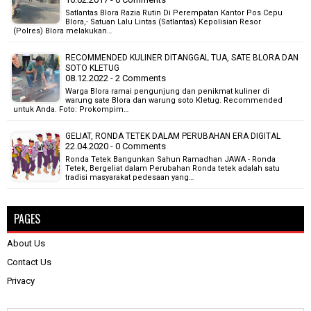
Satlantas Blora Razia Rutin Di Perempatan Kantor Pos Cepu
Blora,- Satuan Lalu Lintas (Satlantas) Kepolisian Resor
(Polres) Blora melakukan…
RECOMMENDED KULINER DITANGGAL TUA, SATE BLORA DAN
SOTO KLETUG
08.12.2022 - 2 Comments
Warga Blora ramai pengunjung dan penikmat kuliner di
warung sate Blora dan warung soto Kletug. Recommended
untuk Anda. Foto: Prokompim…
GELIAT, RONDA TETEK DALAM PERUBAHAN ERA DIGITAL
22.04.2020 - 0 Comments
Ronda Tetek Bangunkan Sahun Ramadhan JAWA - Ronda
Tetek, Bergeliat dalam Perubahan Ronda tetek adalah satu
tradisi masyarakat pedesaan yang…
PAGES
About Us
Contact Us
Privacy