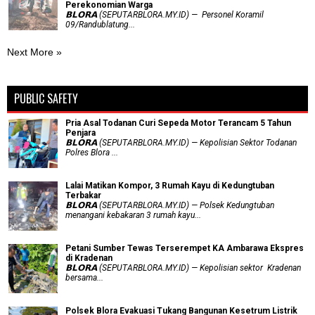
Perekonomian Warga
𝗕𝗟𝗢𝗥𝗔 (SEPUTARBLORA.MY.ID) — Personel Koramil
09/Randublatung...
Next More »
PUBLIC SAFETY
Pria Asal Todanan Curi Sepeda Motor Terancam 5 Tahun
Penjara
𝗕𝗟𝗢𝗥𝗔 (SEPUTARBLORA.MY.ID) — Kepolisian Sektor Todanan
Polres Blora ...
Lalai Matikan Kompor, 3 Rumah Kayu di Kedungtuban
Terbakar
𝗕𝗟𝗢𝗥𝗔 (SEPUTARBLORA.MY.ID) — Polsek Kedungtuban
menangani kebakaran 3 rumah kayu...
Petani Sumber Tewas Terserempet KA Ambarawa Ekspres
di Kradenan
𝗕𝗟𝗢𝗥𝗔 (SEPUTARBLORA.MY.ID) — Kepolisian sektor Kradenan
bersama...
Polsek Blora Evakuasi Tukang Bangunan Kesetrum Listrik