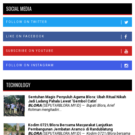
SOCIAL MEDIA
FOLLOW ON TWITTER
LIKE ON FACEBOOK
SUBSCRIBE ON YOUTUBE
FOLLOW ON INSTAGRAM
TECHNOLOGY
Sentuhan Magis Penyuluh Agama Blora: Ubah Ritual Nikah
Jadi Ladang Pahala Lewat 'Gembol Catin'
𝗕𝗟𝗢𝗥𝗔 (SEPUTARBLORA.MY.ID) — Bupati Blora, Arief
Rohman menghadiri...
Kodim 0721/Blora Bersama Masyarakat Lanjutkan
Pembangunan Jembatan Aramco di Randublatung
𝗕𝗟𝗢𝗥𝗔 (SEPUTARBLORA.MY.ID) — Kodim 0721/Blora bersama