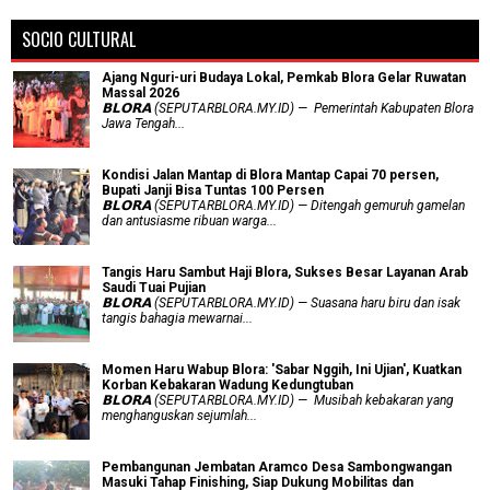
SOCIO CULTURAL
Ajang Nguri-uri Budaya Lokal, Pemkab Blora Gelar Ruwatan
Massal 2026
𝗕𝗟𝗢𝗥𝗔 (SEPUTARBLORA.MY.ID) — Pemerintah Kabupaten Blora
Jawa Tengah...
Kondisi Jalan Mantap di Blora Mantap Capai 70 persen,
Bupati Janji Bisa Tuntas 100 Persen
𝗕𝗟𝗢𝗥𝗔 (SEPUTARBLORA.MY.ID) — Ditengah gemuruh gamelan
dan antusiasme ribuan warga...
Tangis Haru Sambut Haji Blora, Sukses Besar Layanan Arab
Saudi Tuai Pujian
𝗕𝗟𝗢𝗥𝗔 (SEPUTARBLORA.MY.ID) — Suasana haru biru dan isak
tangis bahagia mewarnai...
Momen Haru Wabup Blora: ​'Sabar Nggih, Ini Ujian', Kuatkan
Korban Kebakaran Wadung Kedungtuban
𝗕𝗟𝗢𝗥𝗔 (SEPUTARBLORA.MY.ID) — Musibah kebakaran yang
menghanguskan sejumlah...
Pembangunan Jembatan Aramco Desa Sambongwangan
Masuki Tahap Finishing, Siap Dukung Mobilitas dan