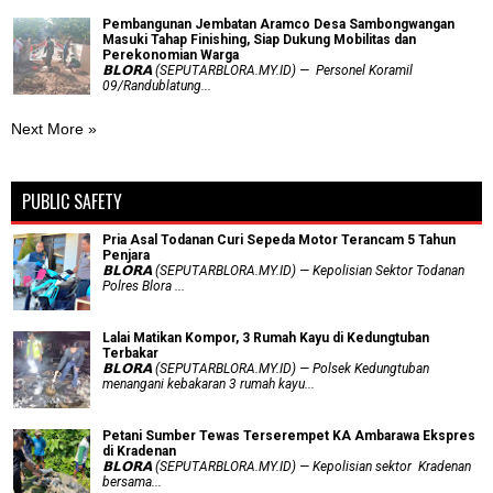
Pembangunan Jembatan Aramco Desa Sambongwangan
Masuki Tahap Finishing, Siap Dukung Mobilitas dan
Perekonomian Warga
𝗕𝗟𝗢𝗥𝗔 (SEPUTARBLORA.MY.ID) — Personel Koramil
09/Randublatung...
Next More »
PUBLIC SAFETY
Pria Asal Todanan Curi Sepeda Motor Terancam 5 Tahun
Penjara
𝗕𝗟𝗢𝗥𝗔 (SEPUTARBLORA.MY.ID) — Kepolisian Sektor Todanan
Polres Blora ...
Lalai Matikan Kompor, 3 Rumah Kayu di Kedungtuban
Terbakar
𝗕𝗟𝗢𝗥𝗔 (SEPUTARBLORA.MY.ID) — Polsek Kedungtuban
menangani kebakaran 3 rumah kayu...
Petani Sumber Tewas Terserempet KA Ambarawa Ekspres
di Kradenan
𝗕𝗟𝗢𝗥𝗔 (SEPUTARBLORA.MY.ID) — Kepolisian sektor Kradenan
bersama...