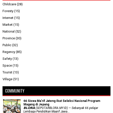
Childcare
(28)
Foresty
(15)
Internet
(15)
Market
(15)
National
(52)
Province
(30)
Public
(32)
Regency
(85)
Safety
(13)
Space
(15)
Tourist
(13)
Village
(51)
COMMUNITY
66 Siswa Ma’rif Jateng Ikut Seleksi Nasional Program
Magang di Jepang
𝗕𝗟𝗢𝗥𝗔 (SEPUTARBLORA.MY.ID) — Sebanyak 66 pelajar
Lembaga Pendidikan Maarif Jawa...