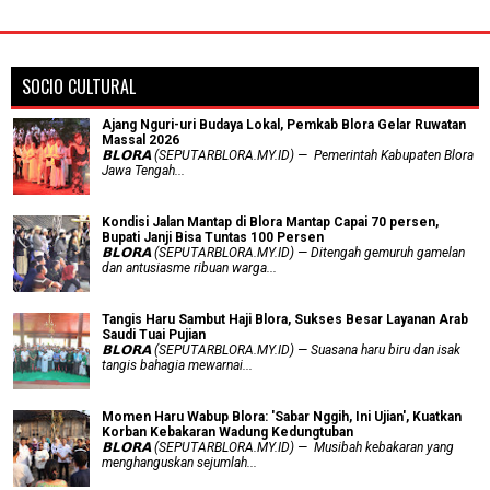
SOCIO CULTURAL
Ajang Nguri-uri Budaya Lokal, Pemkab Blora Gelar Ruwatan
Massal 2026
𝗕𝗟𝗢𝗥𝗔 (SEPUTARBLORA.MY.ID) — Pemerintah Kabupaten Blora
Jawa Tengah...
Kondisi Jalan Mantap di Blora Mantap Capai 70 persen,
Bupati Janji Bisa Tuntas 100 Persen
𝗕𝗟𝗢𝗥𝗔 (SEPUTARBLORA.MY.ID) — Ditengah gemuruh gamelan
dan antusiasme ribuan warga...
Tangis Haru Sambut Haji Blora, Sukses Besar Layanan Arab
Saudi Tuai Pujian
𝗕𝗟𝗢𝗥𝗔 (SEPUTARBLORA.MY.ID) — Suasana haru biru dan isak
tangis bahagia mewarnai...
Momen Haru Wabup Blora: ​'Sabar Nggih, Ini Ujian', Kuatkan
Korban Kebakaran Wadung Kedungtuban
𝗕𝗟𝗢𝗥𝗔 (SEPUTARBLORA.MY.ID) — Musibah kebakaran yang
menghanguskan sejumlah...