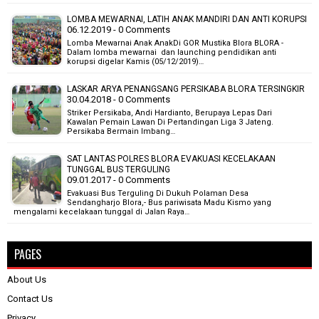
LOMBA MEWARNAI, LATIH ANAK MANDIRI DAN ANTI KORUPSI
06.12.2019 - 0 Comments
Lomba Mewarnai Anak AnakDi GOR Mustika Blora BLORA -
Dalam lomba mewarnai dan launching pendidikan anti
korupsi digelar Kamis (05/12/2019)…
LASKAR ARYA PENANGSANG PERSIKABA BLORA TERSINGKIR
30.04.2018 - 0 Comments
Striker Persikaba, Andi Hardianto, Berupaya Lepas Dari
Kawalan Pemain Lawan Di Pertandingan Liga 3 Jateng.
Persikaba Bermain Imbang…
SAT LANTAS POLRES BLORA EVAKUASI KECELAKAAN
TUNGGAL BUS TERGULING
09.01.2017 - 0 Comments
Evakuasi Bus Terguling Di Dukuh Polaman Desa
Sendangharjo Blora,- Bus pariwisata Madu Kismo yang
mengalami kecelakaan tunggal di Jalan Raya…
PAGES
About Us
Contact Us
Privacy