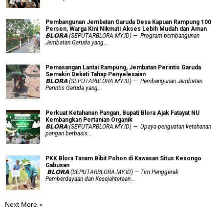
Pembangunan Jembatan Garuda Desa Kapuan Rampung 100
Persen, Warga Kini Nikmati Akses Lebih Mudah dan Aman
𝗕𝗟𝗢𝗥𝗔 (SEPUTARBLORA.MY.ID) — Program pembangunan
Jembatan Garuda yang...
Pemasangan Lantai Rampung, Jembatan Perintis Garuda
Semakin Dekati Tahap Penyelesaian
𝗕𝗟𝗢𝗥𝗔 (SEPUTARBLORA.MY.ID) — Pembangunan Jembatan
Perintis Garuda yang...
​Perkuat Ketahanan Pangan, Bupati Blora Ajak Fatayat NU
Kembangkan Pertanian Organik
𝗕𝗟𝗢𝗥𝗔 (SEPUTARBLORA.MY.ID) — Upaya penguatan ketahanan
pangan berbasis...
PKK Blora Tanam Bibit Pohon di Kawasan Situs Kesongo
Gabusan
‎ 𝗕𝗟𝗢𝗥𝗔 (SEPUTARBLORA.MY.ID) — Tim Penggerak
Pemberdayaan dan Kesejahteraan...
Next More »