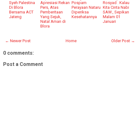
Syeh Palestina
Apresiasi Rekan
Pospam
Rosyad : Kalau
Di Blora
Pers, Atas
Perayaan Nataru
Kita Cinta Nabi
Bersama ACT
Pemberitaan
Diperiksa
SAW., Sepikan
Jateng
Yang Sejuk,
Kesehatannya
Malam 01
Natal Aman di
Januari
Blora
← Newer Post
Home
Older Post →
0 comments:
Post a Comment