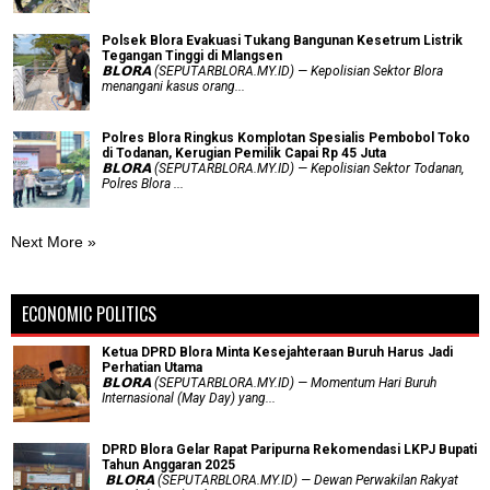
Polsek Blora Evakuasi Tukang Bangunan Kesetrum Listrik
Tegangan Tinggi di Mlangsen
𝗕𝗟𝗢𝗥𝗔 (SEPUTARBLORA.MY.ID) — Kepolisian Sektor Blora
menangani kasus orang...
Polres Blora Ringkus Komplotan Spesialis Pembobol Toko
di Todanan, Kerugian Pemilik Capai Rp 45 Juta
𝗕𝗟𝗢𝗥𝗔 (SEPUTARBLORA.MY.ID) — Kepolisian Sektor Todanan,
Polres Blora ...
Next More »
ECONOMIC POLITICS
Ketua DPRD Blora Minta Kesejahteraan Buruh Harus Jadi
Perhatian Utama
​𝗕𝗟𝗢𝗥𝗔 (SEPUTARBLORA.MY.ID) — Momentum Hari Buruh
Internasional (May Day) yang...
DPRD Blora Gelar Rapat Paripurna Rekomendasi LKPJ Bupati
Tahun Anggaran 2025
‎ 𝗕𝗟𝗢𝗥𝗔 (SEPUTARBLORA.MY.ID) — Dewan Perwakilan Rakyat