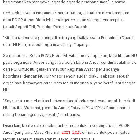
bagaimana kita mengawal agenda-agenda pembangunan," jelasnya.
Sedangkan Ketua Pimpinan Pusat GP Ansor, Ulil Arham mengharapkan
agar PC GP Ansor Blora lebih mengedepankan sinergi dengan pihak
terkait Seperti TNI, Polri dan Pemerintah Daerah.
“Kita harus bersinergi menjadi mitra yang baik kepada Pemerintah Daerah
dan TNI-Polri, maupun organisasi lainya,” ujarnya.
Sementara itu, Ketua PCNU Blora, M. Fatah menyampaikan, keterlibatan NU
pada organisasi Ansor sangat berperan karena Ansor sendiri adalah anak
dari NU. Untuk itu, gerakan maupun kegiatan Ansor perlu adanya
koordinasi dengan NU. GP Ansor sendiri sudah diakui sebagai sebuah
organisasi kemasyarakatan pemuda di Indonesia, yang berafiliasi dengan
NU.
"Saya selalu menekankan bahwa sebagai keluarga besar bapak bapak di
NU, ibu ibu Muslimat, pemuda Ansor, Fatayat IPNU IPPNU Banser harus
saling bersinergi seiya, sekata," himbaunya.
Disisi lain, konfercab tersebut untuk menentukan kepengurusan PC GP
Ansor yang baru Masa Khidmah
2021- 2025
dimana untuk posisi ketua
terpilih secara musyawarah mufakat, Ahmad Yusuf.