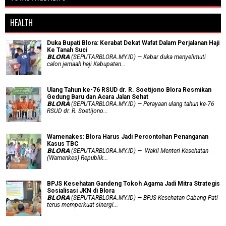
HEALTH
Duka Bupati Blora: Kerabat Dekat Wafat Dalam Perjalanan Haji
Ke Tanah Suci
𝗕𝗟𝗢𝗥𝗔 (SEPUTARBLORA.MY.ID) — Kabar duka menyelimuti
calon jemaah haji Kabupaten...
Ulang Tahun ke-76 RSUD dr. R. Soetijono Blora Resmikan
Gedung Baru dan Acara Jalan Sehat
𝗕𝗟𝗢𝗥𝗔 (SEPUTARBLORA.MY.ID) — Perayaan ulang tahun ke-76
RSUD dr. R. Soetijono...
Wamenakes: Blora Harus Jadi Percontohan Penanganan
Kasus TBC
𝗕𝗟𝗢𝗥𝗔 (SEPUTARBLORA.MY.ID) — Wakil Menteri Kesehatan
(Wamenkes) Republik...
BPJS Kesehatan Gandeng Tokoh Agama Jadi Mitra Strategis
Sosialisasi JKN di Blora
𝗕𝗟𝗢𝗥𝗔 (SEPUTARBLORA.MY.ID) — BPJS Kesehatan Cabang Pati
terus memperkuat sinergi...