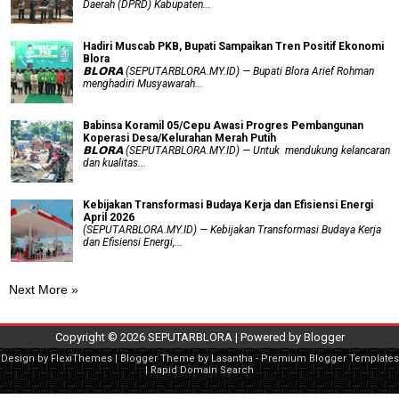
Daerah (DPRD) Kabupaten...
Hadiri Muscab PKB, Bupati Sampaikan Tren Positif Ekonomi
Blora
𝗕𝗟𝗢𝗥𝗔 (SEPUTARBLORA.MY.ID) — Bupati Blora Arief Rohman
menghadiri Musyawarah...
Babinsa Koramil 05/Cepu Awasi Progres Pembangunan
Koperasi Desa/Kelurahan Merah Putih
𝗕𝗟𝗢𝗥𝗔 (SEPUTARBLORA.MY.ID) — Untuk mendukung kelancaran
dan kualitas...
Kebijakan Transformasi Budaya Kerja dan Efisiensi Energi
April 2026
(SEPUTARBLORA.MY.ID) — Kebijakan Transformasi Budaya Kerja
dan Efisiensi Energi,...
Next More »
Copyright ©
2026
SEPUTARBLORA
| Powered by
Blogger
Design by
FlexiThemes
| Blogger Theme by
Lasantha
-
Premium Blogger Templates
|
Rapid Domain Search