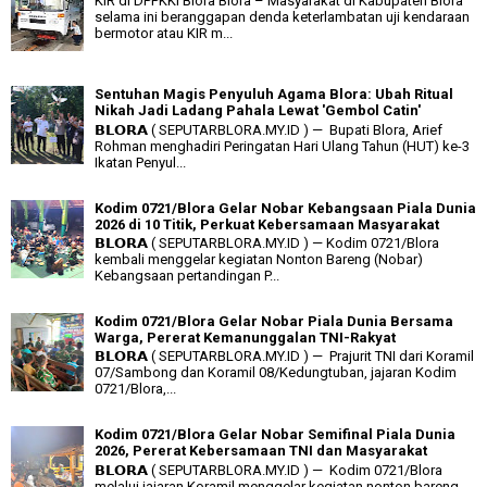
KIR di DPPKKI Blora Blora – Masyarakat di Kabupaten Blora
selama ini beranggapan denda keterlambatan uji kendaraan
bermotor atau KIR m...
Sentuhan Magis Penyuluh Agama Blora: Ubah Ritual
Nikah Jadi Ladang Pahala Lewat 'Gembol Catin'
𝗕𝗟𝗢𝗥𝗔 ( SEPUTARBLORA.MY.ID ) — Bupati Blora, Arief
Rohman menghadiri Peringatan Hari Ulang Tahun (HUT) ke-3
Ikatan Penyul...
Kodim 0721/Blora Gelar Nobar Kebangsaan Piala Dunia
2026 di 10 Titik, Perkuat Kebersamaan Masyarakat
𝗕𝗟𝗢𝗥𝗔 ( SEPUTARBLORA.MY.ID ) — Kodim 0721/Blora
kembali menggelar kegiatan Nonton Bareng (Nobar)
Kebangsaan pertandingan P...
Kodim 0721/Blora Gelar Nobar Piala Dunia Bersama
Warga, Pererat Kemanunggalan TNI-Rakyat
𝗕𝗟𝗢𝗥𝗔 ( SEPUTARBLORA.MY.ID ) — Prajurit TNI dari Koramil
07/Sambong dan Koramil 08/Kedungtuban, jajaran Kodim
0721/Blora,...
Kodim 0721/Blora Gelar Nobar Semifinal Piala Dunia
2026, Pererat Kebersamaan TNI dan Masyarakat
𝗕𝗟𝗢𝗥𝗔 ( SEPUTARBLORA.MY.ID ) — Kodim 0721/Blora
melalui jajaran Koramil menggelar kegiatan nonton bareng