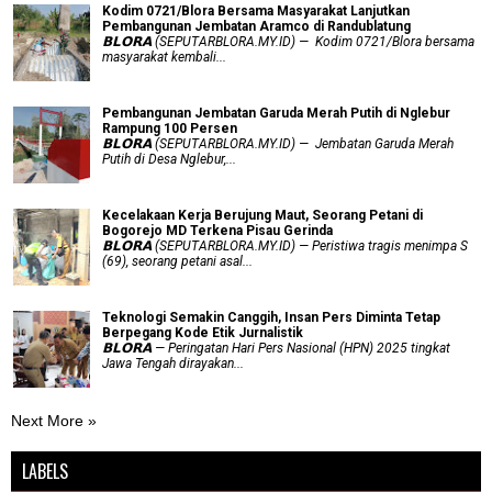
Kodim 0721/Blora Bersama Masyarakat Lanjutkan
Pembangunan Jembatan Aramco di Randublatung
𝗕𝗟𝗢𝗥𝗔 (SEPUTARBLORA.MY.ID) — Kodim 0721/Blora bersama
masyarakat kembali...
Pembangunan Jembatan Garuda Merah Putih di Nglebur
Rampung 100 Persen
𝗕𝗟𝗢𝗥𝗔 (SEPUTARBLORA.MY.ID) — Jembatan Garuda Merah
Putih di Desa Nglebur,...
Kecelakaan Kerja Berujung Maut, Seorang Petani di
Bogorejo MD Terkena Pisau Gerinda
𝗕𝗟𝗢𝗥𝗔 (SEPUTARBLORA.MY.ID) — Peristiwa tragis menimpa S
(69), seorang petani asal...
Teknologi Semakin Canggih, Insan Pers Diminta Tetap
Berpegang Kode Etik Jurnalistik
𝗕𝗟𝗢𝗥𝗔 — Peringatan Hari Pers Nasional (HPN) 2025 tingkat
Jawa Tengah dirayakan...
Next More »
LABELS