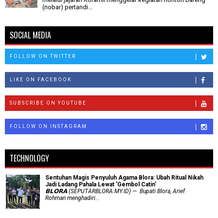
(nobar) pertandi...
SOCIAL MEDIA
FOLLOW ON TWITTER
LIKE ON FACEBOOK
SUBSCRIBE ON YOUTUBE
FOLLOW ON INSTAGRAM
TECHNOLOGY
Sentuhan Magis Penyuluh Agama Blora: Ubah Ritual Nikah
Jadi Ladang Pahala Lewat 'Gembol Catin'
𝗕𝗟𝗢𝗥𝗔 (SEPUTARBLORA.MY.ID) — Bupati Blora, Arief
Rohman menghadiri...