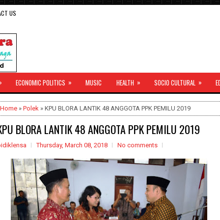
ACT US
»
»
»
»
ECONOMIC POLITICS
MUSIC
HEALTH
SOCIO CULTURAL
E
Home
»
Polek
» KPU BLORA LANTIK 48 ANGGOTA PPK PEMILU 2019
KPU BLORA LANTIK 48 ANGGOTA PPK PEMILU 2019
idiklensa
Thursday, March 08, 2018
No comments