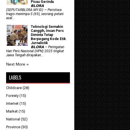
Pisau Gerinda
𝗕𝗟𝗢𝗥𝗔
(SEPUTARBLORA.MY.ID) — Peristiwa
tragis menimpa S (69), seorang petani
asal...
Teknologi Semakin
Canggih, Insan Pers
Diminta Tetap
Berpegang Kode Etik
Jurnalistik
𝗕𝗟𝗢𝗥𝗔 — Peringatan
Hari Pers Nasional (HPN) 2025 tingkat
Jawa Tengah dirayakan...
Next More »
LABELS
Childcare
(28)
Foresty
(15)
Internet
(15)
Market
(15)
National
(52)
Province
(30)