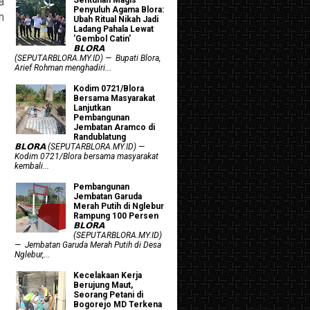
a
Penyuluh Agama Blora:
h
Ubah Ritual Nikah Jadi
Ladang Pahala Lewat
'Gembol Catin'
𝗕𝗟𝗢𝗥𝗔
(SEPUTARBLORA.MY.ID) — Bupati Blora,
Arief Rohman menghadiri...
Kodim 0721/Blora
Bersama Masyarakat
Lanjutkan
Pembangunan
Jembatan Aramco di
Randublatung
𝗕𝗟𝗢𝗥𝗔 (SEPUTARBLORA.MY.ID) —
Kodim 0721/Blora bersama masyarakat
kembali...
Pembangunan
Jembatan Garuda
Merah Putih di Nglebur
Rampung 100 Persen
𝗕𝗟𝗢𝗥𝗔
(SEPUTARBLORA.MY.ID)
— Jembatan Garuda Merah Putih di Desa
Nglebur,...
Kecelakaan Kerja
Berujung Maut,
Seorang Petani di
Bogorejo MD Terkena