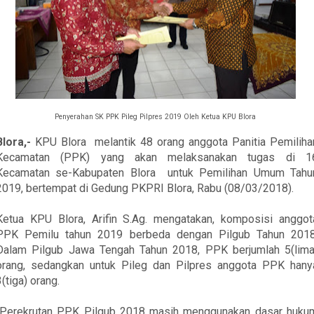
Penyerahan SK PPK Pileg Pilpres 2019 Oleh Ketua KPU Blora
Blora,-
KPU Blora
melantik 48 orang anggota Panitia Pemiliha
Kecamatan (PPK) yang akan melaksanakan tugas di 1
Kecamatan
se-
Kabupaten Blora
untuk Pemilihan Umum Tahu
2019, bertempat di Gedung PKPRI Blora, Rabu (08/03/2018).
Ketua KPU Blora, Arifin S
.A
g. mengatakan, komposisi anggot
PPK
Pemilu
tahun 2019 berbeda dengan Pilgub Tahun 2018
Dalam Pil
g
ub Jawa Tengah
Tahun
2018, PPK berjumlah 5(lima
orang, sedangkan untuk Pileg dan Pilpres anggota PPK hany
3(tiga) orang.
“Perekrutan PPK Pilgub 2018 masih meng
g
unakan dasar huku