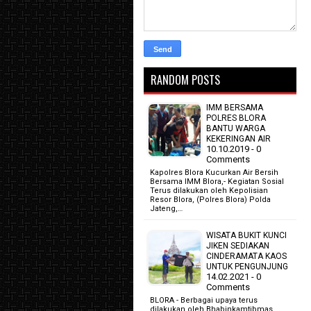
RANDOM POSTS
IMM BERSAMA
POLRES BLORA
BANTU WARGA
KEKERINGAN AIR
10.10.2019 - 0
Comments
Kapolres Blora Kucurkan Air Bersih
Bersama IMM Blora,- Kegiatan Sosial
Terus dilakukan oleh Kepolisian
Resor Blora, (Polres Blora) Polda
Jateng,…
WISATA BUKIT KUNCI
JIKEN SEDIAKAN
CINDERAMATA KAOS
UNTUK PENGUNJUNG
14.02.2021 - 0
Comments
BLORA - Berbagai upaya terus
dilakukan oleh Bhabinkamtibmas