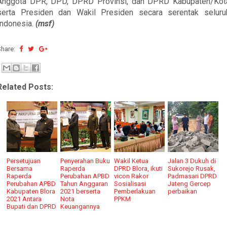
Anggota DPR, DPD, DPRD Provinsi, dan DPRD Kabupaten/Kot
serta Presiden dan Wakil Presiden secara serentak seluru
Indonesia.
(msf)
Share:
Related Posts:
Persetujuan
Penyerahan Buku
Wakil Ketua
Jalan 3 Dukuh di
Bersama
Raperda
DPRD Blora, ikuti
Sukorejo Rusak,
Raperda
Perubahan APBD
vicon Rakor
Padmasari DPRD
Perubahan APBD
Tahun Anggaran
Sosialisasi
Jateng Gercep
Kabupaten Blora
2021 berserta
Pemberlakuan
perbaikan
2021 Antara
Nota
PPKM
Bupati dan DPRD
Keuangannya