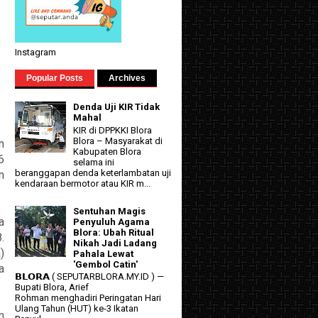
Instagram
Popular Posts
Archives
Denda Uji KIR Tidak
Mahal
KIR di DPPKKI Blora
Blora – Masyarakat di
n
Kabupaten Blora
6
selama ini
beranggapan denda keterlambatan uji
n
kendaraan bermotor atau KIR m...
Sentuhan Magis
a
Penyuluh Agama
Blora: Ubah Ritual
.
Nikah Jadi Ladang
)
Pahala Lewat
'Gembol Catin'
a
𝗕𝗟𝗢𝗥𝗔 ( SEPUTARBLORA.MY.ID ) —
Bupati Blora, Arief
Rohman menghadiri Peringatan Hari
Ulang Tahun (HUT) ke-3 Ikatan
m