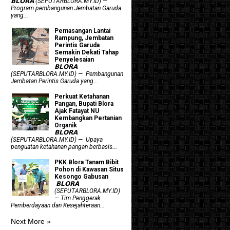
𝗕𝗟𝗢𝗥𝗔 (SEPUTARBLORA.MY.ID) —
Program pembangunan Jembatan Garuda
yang...
Pemasangan Lantai
Rampung, Jembatan
Perintis Garuda
Semakin Dekati Tahap
Penyelesaian
𝗕𝗟𝗢𝗥𝗔
(SEPUTARBLORA.MY.ID) — Pembangunan
Jembatan Perintis Garuda yang...
​Perkuat Ketahanan
Pangan, Bupati Blora
Ajak Fatayat NU
Kembangkan Pertanian
Organik
𝗕𝗟𝗢𝗥𝗔
(SEPUTARBLORA.MY.ID) — Upaya
penguatan ketahanan pangan berbasis...
PKK Blora Tanam Bibit
Pohon di Kawasan Situs
Kesongo Gabusan
‎ 𝗕𝗟𝗢𝗥𝗔
(SEPUTARBLORA.MY.ID)
— Tim Penggerak
Pemberdayaan dan Kesejahteraan...
Next More »