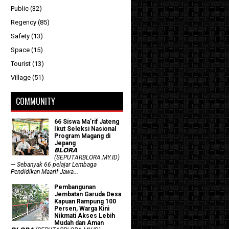
Public
(32)
Regency
(85)
Safety
(13)
Space
(15)
Tourist
(13)
Village
(51)
COMMUNITY
66 Siswa Ma’rif Jateng
Ikut Seleksi Nasional
Program Magang di
Jepang
𝗕𝗟𝗢𝗥𝗔
(SEPUTARBLORA.MY.ID)
— Sebanyak 66 pelajar Lembaga
Pendidikan Maarif Jawa...
Pembangunan
Jembatan Garuda Desa
Kapuan Rampung 100
Persen, Warga Kini
Nikmati Akses Lebih
Mudah dan Aman