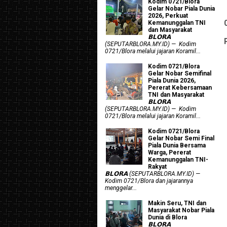
Kodim 0721/Blora
Gelar Nobar Piala Dunia
2026, Perkuat
Kemanunggalan TNI
dan Masyarakat
𝗕𝗟𝗢𝗥𝗔
(SEPUTARBLORA.MY.ID) — Kodim
0721/Blora melalui jajaran Koramil...
Kodim 0721/Blora
Gelar Nobar Semifinal
Piala Dunia 2026,
Pererat Kebersamaan
TNI dan Masyarakat
𝗕𝗟𝗢𝗥𝗔
(SEPUTARBLORA.MY.ID) — Kodim
0721/Blora melalui jajaran Koramil...
Kodim 0721/Blora
Gelar Nobar Semi Final
Piala Dunia Bersama
Warga, Pererat
Kemanunggalan TNI-
Rakyat
𝗕𝗟𝗢𝗥𝗔 (SEPUTARBLORA.MY.ID) —
Kodim 0721/Blora dan jajarannya
menggelar...
Makin Seru, TNI dan
Masyarakat Nobar Piala
Dunia di Blora
𝗕𝗟𝗢𝗥𝗔