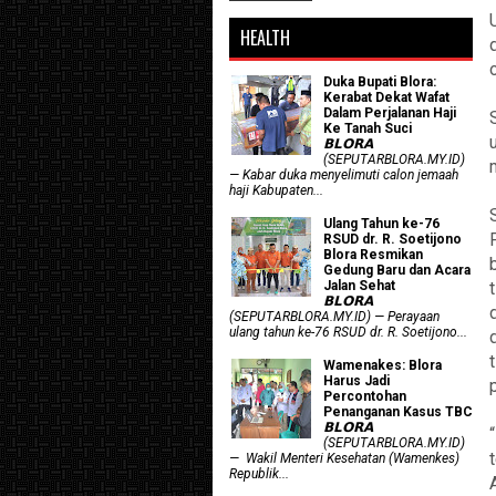
HEALTH
Duka Bupati Blora:
Kerabat Dekat Wafat
Dalam Perjalanan Haji
Ke Tanah Suci
𝗕𝗟𝗢𝗥𝗔
(SEPUTARBLORA.MY.ID)
— Kabar duka menyelimuti calon jemaah
haji Kabupaten...
Ulang Tahun ke-76
RSUD dr. R. Soetijono
Blora Resmikan
Gedung Baru dan Acara
Jalan Sehat
𝗕𝗟𝗢𝗥𝗔
(SEPUTARBLORA.MY.ID) — Perayaan
ulang tahun ke-76 RSUD dr. R. Soetijono...
Wamenakes: Blora
Harus Jadi
Percontohan
Penanganan Kasus TBC
𝗕𝗟𝗢𝗥𝗔
(SEPUTARBLORA.MY.ID)
— Wakil Menteri Kesehatan (Wamenkes)
Republik...