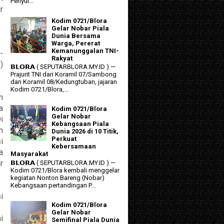
Penyul...
r
5
Kodim 0721/Blora
Gelar Nobar Piala
Dunia Bersama
Warga, Pererat
Kemanunggalan TNI-
-
Rakyat
)
𝗕𝗟𝗢𝗥𝗔 ( SEPUTARBLORA.MY.ID ) —
Prajurit TNI dari Koramil 07/Sambong
dan Koramil 08/Kedungtuban, jajaran
Kodim 0721/Blora,...
m
a
Kodim 0721/Blora
Gelar Nobar
Di
Kebangsaan Piala
h
Dunia 2026 di 10 Titik,
Perkuat
i
Kebersamaan
a
Masyarakat
r
𝗕𝗟𝗢𝗥𝗔 ( SEPUTARBLORA.MY.ID ) —
Kodim 0721/Blora kembali menggelar
kegiatan Nonton Bareng (Nobar)
Kebangsaan pertandingan P...
i
Kodim 0721/Blora
Gelar Nobar
i
Semifinal Piala Dunia