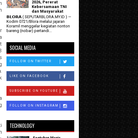
2026, Pererat
n
Kebersamaan TNI
h
dan Masyarakat
𝗕𝗟𝗢𝗥𝗔 ( SEPUTARBLORA.MY.ID ) —
Kodim 0721/Blora melalui jajaran
Koramil menggelar kegiatan nonton
r
bareng (nobar) pertandi...
a
t
SOCIAL MEDIA
3
s
FOLLOW ON TWITTER
g
.
LIKE ON FACEBOOK
k
SUBSCRIBE ON YOUTUBE
a
g
FOLLOW ON INSTAGRAM
TECHNOLOGY
i
h
Sentuhan Magis