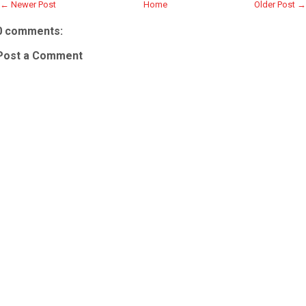
← Newer Post
Home
Older Post →
0 comments:
Post a Comment