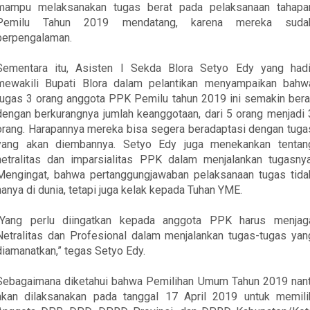
mampu melaksanakan tugas berat pada pelaksanaan tahapa
Pemilu
Tahun 2019 mendatang, karena mereka suda
berpengalaman.
Sementara
itu,
Asisten
I Sekda
Blora Setyo Edy yang hadi
mewakili Bupati Blora
dalam pelantikan menyampaikan
bahw
tugas 3 orang anggota PPK
Pemilu
tahun 2019
ini
semakin bera
dengan berkurangnya
jumlah
keanggotaan, dari 5 orang menjadi 
orang. Harapannya mereka bisa segera beradaptasi dengan tuga
yang akan diembannya.
Setyo Edy juga menekankan tentan
netralitas dan imparsialitas PPK dalam menjalankan tugasnya
Mengingat, bahwa pertanggungjawaban pelaksanaan tugas tida
hanya di dunia, tetapi juga kelak kepada Tuhan YME.
“Yang perlu diingatkan kepada anggota PPK harus menjag
Netralitas dan Profesional dalam menjalankan tugas-tugas
yan
diamanatkan
,” tegas Setyo Edy.
Sebagaimana diketahui bahwa Pemilihan Umum Tahun 2019 nant
akan dilaksanakan pada tanggal 17 April 2019 untuk memili