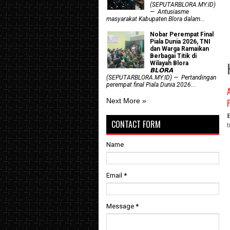
(SEPUTARBLORA.MY.ID)
— Antusiasme
masyarakat Kabupaten Blora dalam...
Nobar Perempat Final
Piala Dunia 2026, TNI
dan Warga Ramaikan
Berbagai Titik di
Wilayah Blora
𝗕𝗟𝗢𝗥𝗔
(SEPUTARBLORA.MY.ID) — Pertandingan
perempat final Piala Dunia 2026...
Next More »
CONTACT FORM
Name
Email
*
Message
*