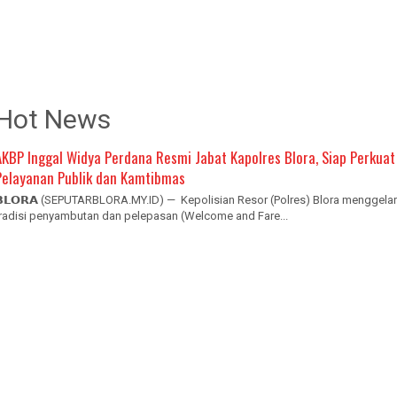
Hot News
AKBP Inggal Widya Perdana Resmi Jabat Kapolres Blora, Siap Perkuat
Pelayanan Publik dan Kamtibmas
𝗕𝗟𝗢𝗥𝗔 (SEPUTARBLORA.MY.ID) — Kepolisian Resor (Polres) Blora menggelar
tradisi penyambutan dan pelepasan (Welcome and Fare...