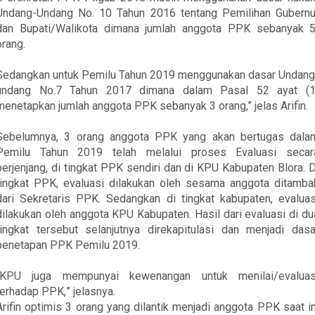
Undang-Undang No.
10 Tahun 2016 tentang Pemilihan Gubernu
dan
Bupati/Walikota
dimana jumlah anggota PPK sebanyak 
orang
.
Sedangkan untuk
Pemilu Tahun
2019 menggunakan
dasar
Undang
u
ndang No.7 Tahun 2017
dimana dalam Pasal 52 ayat (1
menetapkan jumlah anggota
PPK
sebanyak 3
orang,” jelas Arifin.
Sebelumnya, 3 orang anggota PPK yang akan bertugas
dala
Pemilu Tahun
2019 telah melalui proses
Evaluasi secar
berjenjang, di
tingkat
PPK sendiri dan di KPU Kabupaten Blora
. 
tingkat PPK
,
evaluasi dilakukan oleh sesama anggota ditamba
dari Sekretaris PPK. Sedangkan di tingkat kabupaten, evaluas
dilakukan oleh anggota KPU Kabupaten. Hasil dari evaluasi di du
tingkat tersebut selanjutnya direkapitulasi dan menjadi dasa
penetapan PPK Pemilu 2019.
“KPU juga mempunyai kewenangan untuk menilai
/evaluas
terhadap
PPK
,
” jelasnya.
Arifin optimis 3 orang yang dilantik menjadi anggota PPK saat in