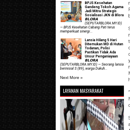
BPJS Kesehatan
Gandeng Tokoh Agama
Jadi Mitra Strategis
Sosialisasi JKN di Blora
𝗕𝗟𝗢𝗥𝗔
(SEPUTARBLORA.MY.ID)
— BPJS Kesehatan Cabang Pati terus
memperkuat sinergi...
Lansia Hilang 5 Hari
Ditemukan MD di Hutan
Todanan, Polisi
Pastikan Tidak Ada
Unsur Penganiayaan
𝗕𝗟𝗢𝗥𝗔
(SEPUTARBLORA.MY.ID) — Seorang lansia
berinisial S (89), warga Dukuh...
Next More »
LAYANAN MASYARAKAT