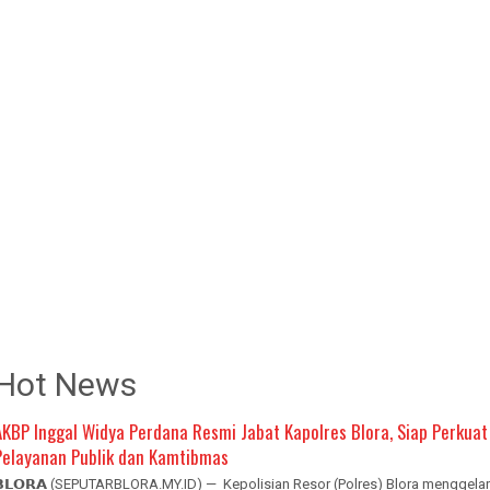
Hot News
AKBP Inggal Widya Perdana Resmi Jabat Kapolres Blora, Siap Perkuat
Pelayanan Publik dan Kamtibmas
𝗕𝗟𝗢𝗥𝗔 (SEPUTARBLORA.MY.ID) — Kepolisian Resor (Polres) Blora menggelar