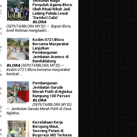
Sentuhan Magis
Penyuluh Agama Blora:
s
Ubah Ritual Nikah Jadi
,
Ladang Pahala Lewat
”
'Gembol Catin'
𝗕𝗟𝗢𝗥𝗔
(SEPUTARBLORA.MY.ID) — Bupati Blora,
n
Arief Rohman menghadiri...
p
Kodim 0721/Blora
Bersama Masyarakat
n
Lanjutkan
”
Pembangunan
Jembatan Aramco di
Randublatung
i
𝗕𝗟𝗢𝗥𝗔 (SEPUTARBLORA.MY.ID) —
k,
Kodim 0721/Blora bersama masyarakat
kembali...
e
Pembangunan
Jembatan Garuda
i
Merah Putih di Nglebur
,
Rampung 100 Persen
𝗕𝗟𝗢𝗥𝗔
(SEPUTARBLORA.MY.ID)
g
— Jembatan Garuda Merah Putih di Desa
n
Nglebur,...
c
Kecelakaan Kerja
Berujung Maut,
a
Seorang Petani di
i
Bogorejo MD Terkena