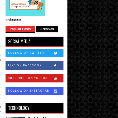
Instagram
Popular Posts
Archives
SOCIAL MEDIA
FOLLOW ON TWITTER
n
n,
LIKE ON FACEBOOK
n
SUBSCRIBE ON YOUTUBE
n
FOLLOW ON INSTAGRAM
i
TECHNOLOGY
,
k