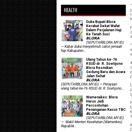
HEALTH
Duka Bupati Blora:
Kerabat Dekat Wafat
Dalam Perjalanan Haji
Ke Tanah Suci
𝗕𝗟𝗢𝗥𝗔
(SEPUTARBLORA.MY.ID)
— Kabar duka menyelimuti calon jemaah
haji Kabupaten...
u
Ulang Tahun ke-76
RSUD dr. R. Soetijono
c
Blora Resmikan
Gedung Baru dan Acara
Jalan Sehat
𝗕𝗟𝗢𝗥𝗔
(SEPUTARBLORA.MY.ID) — Perayaan
ulang tahun ke-76 RSUD dr. R. Soetijono...
g
Wamenakes: Blora
Harus Jadi
Percontohan
Penanganan Kasus TBC
𝗕𝗟𝗢𝗥𝗔
(SEPUTARBLORA.MY.ID)
— Wakil Menteri Kesehatan (Wamenkes)
Republik...