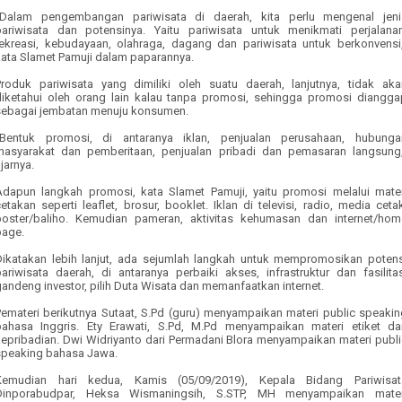
“Dalam pengembangan pariwisata di daerah, kita perlu mengenal jeni
pariwisata dan potensinya. Yaitu pariwisata untuk menikmati perjalanan
rekreasi, kebudayaan, olahraga, dagang dan pariwisata untuk berkonvensi,
kata Slamet Pamuji dalam paparannya.
Produk pariwisata yang dimiliki oleh suatu daerah, lanjutnya, tidak aka
diketahui oleh orang lain kalau tanpa promosi, sehingga promosi diangga
sebagai jembatan menuju konsumen.
“Bentuk promosi, di antaranya iklan, penjualan perusahaan, hubunga
masyarakat dan pemberitaan, penjualan pribadi dan pemasaran langsung,
jarnya.
Adapun langkah promosi, kata Slamet Pamuji, yaitu promosi melalui mater
etakan seperti leaflet, brosur, booklet. Iklan di televisi, radio, media ceta
poster/baliho. Kemudian pameran, aktivitas kehumasan dan internet/hom
page.
Dikatakan lebih lanjut, ada sejumlah langkah untuk mempromosikan potens
pariwisata daerah, di antaranya perbaiki akses, infrastruktur dan fasilitas
andeng investor, pilih Duta Wisata dan memanfaatkan internet.
Pemateri berikutnya Sutaat, S.Pd (guru) menyampaikan materi public speakin
bahasa Inggris. Ety Erawati, S.Pd, M.Pd menyampaikan materi etiket da
kepribadian. Dwi Widriyanto dari Permadani Blora menyampaikan materi publi
speaking bahasa Jawa.
Kemudian hari kedua, Kamis (
0
5/
0
9/2019), Kepala Bidang Pariwisat
Dinporabudpar, Heksa Wismaningsih, S.STP, MH menyampaikan mater