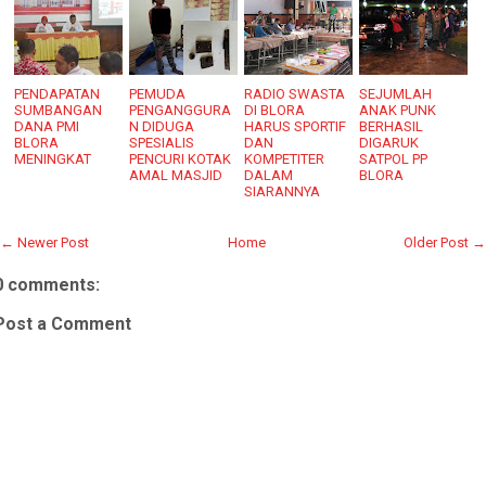
PENDAPATAN
PEMUDA
RADIO SWASTA
SEJUMLAH
SUMBANGAN
PENGANGGURA
DI BLORA
ANAK PUNK
DANA PMI
N DIDUGA
HARUS SPORTIF
BERHASIL
BLORA
SPESIALIS
DAN
DIGARUK
MENINGKAT
PENCURI KOTAK
KOMPETITER
SATPOL PP
AMAL MASJID
DALAM
BLORA
SIARANNYA
← Newer Post
Home
Older Post →
0 comments:
Post a Comment