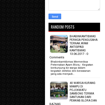
RANDOM POSTS
BHABINKAMTIBMAS
PERIKSA PENGUSAHA
TERNAK AYAM
ANTISIPASI
KAMTIBMAS
13.06.2017 - 0
Comments
Bhabinkamtibmas Memeriksa
Peternakan Ayam Blora,- Kegiatan
berkunjung ke warga dalam
kegiatan deteksi dini kerawanan
yang ada menjadi…
40 WARGA KURANG
MAMPU DI
POJOKWATU
SAMBONG TERIMA
SANTUNAN DARI
PEMKAB BLORA DAN
BAZNAS