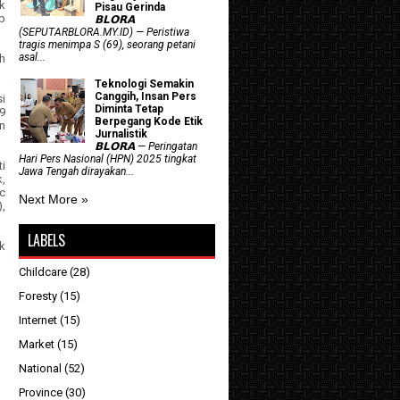
nk
Pisau Gerinda
p
𝗕𝗟𝗢𝗥𝗔
(SEPUTARBLORA.MY.ID) — Peristiwa
tragis menimpa S (69), seorang petani
asal...
h
Teknologi Semakin
Canggih, Insan Pers
i
Diminta Tetap
9
Berpegang Kode Etik
n
Jurnalistik
𝗕𝗟𝗢𝗥𝗔 — Peringatan
Hari Pers Nasional (HPN) 2025 tingkat
i
Jawa Tengah dirayakan...
,
c
Next More »
),
LABELS
ik
Childcare
(28)
Foresty
(15)
Internet
(15)
Market
(15)
National
(52)
Province
(30)