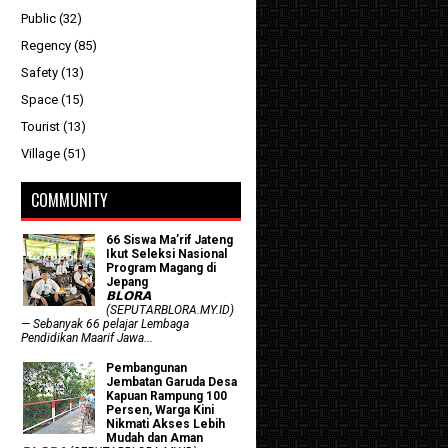
Public
(32)
Regency
(85)
Safety
(13)
Space
(15)
Tourist
(13)
Village
(51)
COMMUNITY
66 Siswa Ma’rif Jateng
Ikut Seleksi Nasional
Program Magang di
Jepang
𝗕𝗟𝗢𝗥𝗔
(SEPUTARBLORA.MY.ID)
— Sebanyak 66 pelajar Lembaga
Pendidikan Maarif Jawa...
Pembangunan
Jembatan Garuda Desa
Kapuan Rampung 100
Persen, Warga Kini
Nikmati Akses Lebih
Mudah dan Aman