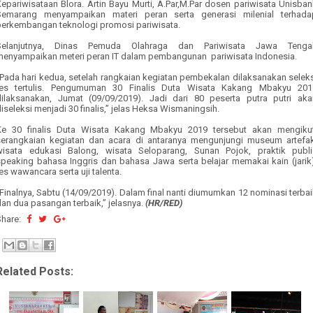
epariwisataan Blora. Artin Bayu Murti, A.Par,M.Par dosen pariwisata Unisba
Semarang menyampaikan materi peran serta generasi milenial terhada
perkembangan teknologi promosi pariwisata.
Selanjutnya, Dinas Pemuda Olahraga dan Pariwisata Jawa Tenga
menyampaikan meteri peran IT dalam pembangunan
pariwisata Indonesia.
“Pada hari kedua, setelah rangkaian kegiatan pembekalan dilaksanakan seleks
tes tertulis. Pengumuman 30 Finalis Duta Wisata Kakang Mbakyu 201
dilaksanakan, Jumat (
0
9/
0
9/2019). Jadi dari 80 peserta putra putri aka
iseleksi menjadi 30 finalis,” jelas Heksa Wismaningsih.
Ke 30 finalis Duta Wisata Kakang Mbakyu 2019 tersebut akan mengikut
serangkaian kegiatan dan acara di antaranya mengunjungi museum artefak
wisata edukasi Balong, wisata Seloparang, Sunan Pojok, praktik publi
speaking bahasa Inggris dan
bahasa
Jawa serta belajar memakai kain (jarik
es wawancara serta uji talenta.
Finalnya, Sabtu (14/
0
9/2019). Dalam final nanti diumumkan 12 nominasi terba
an dua pasangan terbaik,” jelasnya.
(HR/RED)
Share:
Related Posts: