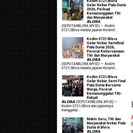
Kodim 0721/Blora
Gelar Nobar Piala Dunia
2026, Perkuat
Kemanunggalan TNI
dan Masyarakat
𝗕𝗟𝗢𝗥𝗔
(SEPUTARBLORA.MY.ID) — Kodim
0721/Blora melalui jajaran Koramil...
Kodim 0721/Blora
Gelar Nobar Semifinal
Piala Dunia 2026,
Pererat Kebersamaan
TNI dan Masyarakat
𝗕𝗟𝗢𝗥𝗔
(SEPUTARBLORA.MY.ID) — Kodim
0721/Blora melalui jajaran Koramil...
Kodim 0721/Blora
Gelar Nobar Semi Final
Piala Dunia Bersama
Warga, Pererat
Kemanunggalan TNI-
Rakyat
𝗕𝗟𝗢𝗥𝗔 (SEPUTARBLORA.MY.ID) —
Kodim 0721/Blora dan jajarannya
menggelar...
Makin Seru, TNI dan
Masyarakat Nobar Piala
Dunia di Blora
𝗕𝗟𝗢𝗥𝗔