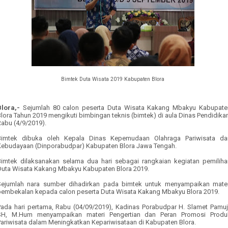
Bimtek Duta Wisata 2019 Kabupaten Blora
Blora
,
-
Se
jumlah
80 calon peserta Duta Wisata Kakang Mbakyu Kabupate
lora Tahun 2019 mengikuti bimbingan teknis (bimtek) di aula Dinas Pendidika
Rabu (4/9/2019).
Bimtek dibuka oleh Kepala Dinas Kepemudaan Olahraga Pariwisata da
Kebudayaan (Dinporabudpar) Kabupaten Blora
Jawa Tengah
.
Bimtek dilaksanakan selama dua hari sebagai rangkaian kegiatan pemiliha
Duta Wisata Kakang Mbakyu Kabupaten Blora 2019.
Sejumlah nara sumber dihadirkan pada bimtek untuk menyampaikan mater
pembekalan kepada calon peserta Duta Wisata Kakang Mbakyu Blora 2019.
Pada hari pertama, Rabu (
0
4/
0
9/2019), Kadinas Porabudpar H. Slamet Pamuji
SH, M.Hum menyampaikan materi Pengertian dan Peran Promosi Produ
Pariwisata dalam Meningkatkan Kepariwisataan di Kabupaten Blora.