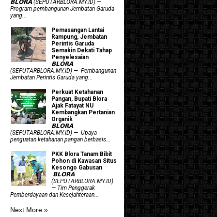
𝗕𝗟𝗢𝗥𝗔 (SEPUTARBLORA.MY.ID) —
Program pembangunan Jembatan Garuda
yang...
Pemasangan Lantai
Rampung, Jembatan
Perintis Garuda
Semakin Dekati Tahap
Penyelesaian
𝗕𝗟𝗢𝗥𝗔
(SEPUTARBLORA.MY.ID) — Pembangunan
Jembatan Perintis Garuda yang...
​Perkuat Ketahanan
Pangan, Bupati Blora
Ajak Fatayat NU
Kembangkan Pertanian
Organik
𝗕𝗟𝗢𝗥𝗔
(SEPUTARBLORA.MY.ID) — Upaya
penguatan ketahanan pangan berbasis...
PKK Blora Tanam Bibit
Pohon di Kawasan Situs
Kesongo Gabusan
‎ 𝗕𝗟𝗢𝗥𝗔
(SEPUTARBLORA.MY.ID)
— Tim Penggerak
Pemberdayaan dan Kesejahteraan...
Next More »