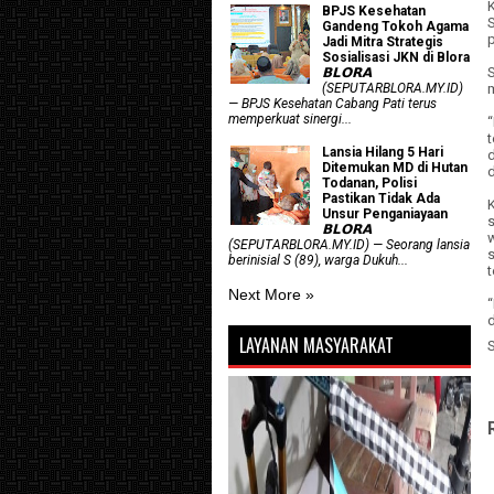
K
BPJS Kesehatan
Gandeng Tokoh Agama
Jadi Mitra Strategis
Sosialisasi JKN di Blora
𝗕𝗟𝗢𝗥𝗔
(SEPUTARBLORA.MY.ID)
— BPJS Kesehatan Cabang Pati terus
memperkuat sinergi...
Lansia Hilang 5 Hari
Ditemukan MD di Hutan
d
Todanan, Polisi
Pastikan Tidak Ada
Unsur Penganiayaan
𝗕𝗟𝗢𝗥𝗔
(SEPUTARBLORA.MY.ID) — Seorang lansia
berinisial S (89), warga Dukuh...
t
Next More »
“
d
LAYANAN MASYARAKAT