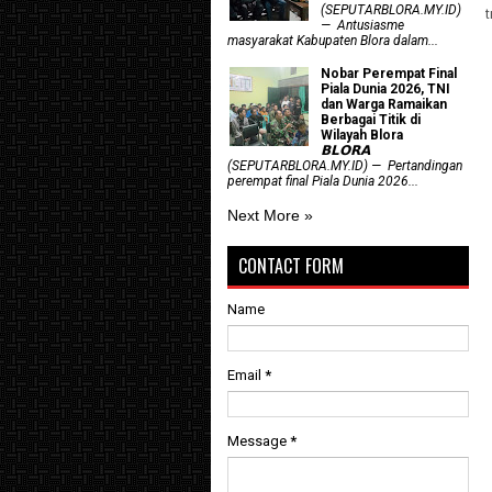
(SEPUTARBLORA.MY.ID)
— Antusiasme
masyarakat Kabupaten Blora dalam...
Nobar Perempat Final
Piala Dunia 2026, TNI
dan Warga Ramaikan
Berbagai Titik di
Wilayah Blora
𝗕𝗟𝗢𝗥𝗔
(SEPUTARBLORA.MY.ID) — Pertandingan
perempat final Piala Dunia 2026...
Next More »
CONTACT FORM
Name
Email
*
Message
*