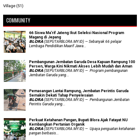
Village
(51)
COMMUNITY
66 Siswa Ma’rif Jateng Ikut Seleksi Nasional Program
Magang di Jepang
𝗕𝗟𝗢𝗥𝗔 (SEPUTARBLORA.MY.ID) — Sebanyak 66 pelajar
Lembaga Pendidikan Maarif Jawa...
Pembangunan Jembatan Garuda Desa Kapuan Rampung 100
Persen, Warga Kini Nikmati Akses Lebih Mudah dan Aman
𝗕𝗟𝗢𝗥𝗔 (SEPUTARBLORA.MY.ID) — Program pembangunan
Jembatan Garuda yang...
Pemasangan Lantai Rampung, Jembatan Perintis Garuda
Semakin Dekati Tahap Penyelesaian
𝗕𝗟𝗢𝗥𝗔 (SEPUTARBLORA.MY.ID) — Pembangunan Jembatan
Perintis Garuda yang...
​Perkuat Ketahanan Pangan, Bupati Blora Ajak Fatayat NU
Kembangkan Pertanian Organik
𝗕𝗟𝗢𝗥𝗔 (SEPUTARBLORA.MY.ID) — Upaya penguatan ketahanan
pangan berbasis...