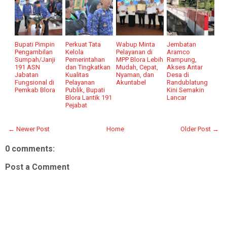
Bupati Pimpin
Perkuat Tata
Wabup Minta
Jembatan
Pengambilan
Kelola
Pelayanan di
Aramco
Sumpah/Janji
Pemerintahan
MPP Blora Lebih
Rampung,
191 ASN
dan Tingkatkan
Mudah, Cepat,
Akses Antar
Jabatan
Kualitas
Nyaman, dan
Desa di
Fungsional di
Pelayanan
Akuntabel
Randublatung
Pemkab Blora
Publik, Bupati
Kini Semakin
Blora Lantik 191
Lancar
Pejabat
← Newer Post
Home
Older Post →
0 comments:
Post a Comment