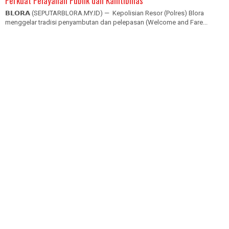
Perkuat Pelayanan Publik dan Kamtibmas
𝗕𝗟𝗢𝗥𝗔 (SEPUTARBLORA.MY.ID) — Kepolisian Resor (Polres) Blora
menggelar tradisi penyambutan dan pelepasan (Welcome and Fare...