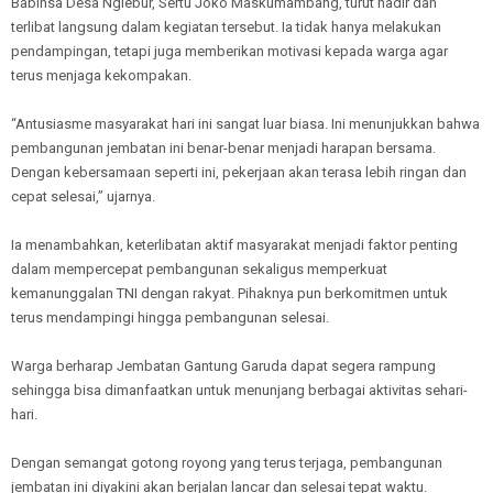
Babinsa Desa Nglebur, Sertu Joko Maskumambang, turut hadir dan
terlibat langsung dalam kegiatan tersebut. Ia tidak hanya melakukan
pendampingan, tetapi juga memberikan motivasi kepada warga agar
terus menjaga kekompakan.
“Antusiasme masyarakat hari ini sangat luar biasa. Ini menunjukkan bahwa
pembangunan jembatan ini benar-benar menjadi harapan bersama.
Dengan kebersamaan seperti ini, pekerjaan akan terasa lebih ringan dan
cepat selesai,” ujarnya.
Ia menambahkan, keterlibatan aktif masyarakat menjadi faktor penting
dalam mempercepat pembangunan sekaligus memperkuat
kemanunggalan TNI dengan rakyat. Pihaknya pun berkomitmen untuk
terus mendampingi hingga pembangunan selesai.
Warga berharap Jembatan Gantung Garuda dapat segera rampung
sehingga bisa dimanfaatkan untuk menunjang berbagai aktivitas sehari-
hari.
Dengan semangat gotong royong yang terus terjaga, pembangunan
jembatan ini diyakini akan berjalan lancar dan selesai tepat waktu.