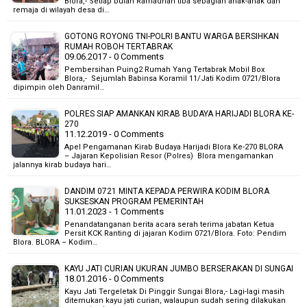
Blora,- Setiap bulan Ramadhan tiba sebagian anak-anak dan
remaja di wilayah desa di…
GOTONG ROYONG TNI-POLRI BANTU WARGA BERSIHKAN
RUMAH ROBOH TERTABRAK
09.06.2017 - 0 Comments
Pembersihan Puing2 Rumah Yang Tertabrak Mobil Box
Blora,- Sejumlah Babinsa Koramil 11/Jati Kodim 0721/Blora
dipimpin oleh Danramil…
POLRES SIAP AMANKAN KIRAB BUDAYA HARIJADI BLORA KE-
270
11.12.2019 - 0 Comments
Apel Pengamanan Kirab Budaya Harijadi Blora Ke-270 BLORA
– Jajaran Kepolisian Resor (Polres) Blora mengamankan
jalannya kirab budaya hari…
DANDIM 0721 MINTA KEPADA PERWIRA KODIM BLORA
SUKSESKAN PROGRAM PEMERINTAH
11.01.2023 - 1 Comments
Penandatanganan berita acara serah terima jabatan Ketua
Persit KCK Ranting di jajaran Kodim 0721/Blora. Foto: Pendim
Blora. BLORA – Kodim…
KAYU JATI CURIAN UKURAN JUMBO BERSERAKAN DI SUNGAI
18.01.2016 - 0 Comments
Kayu Jati Tergeletak Di Pinggir Sungai Blora,- Lagi-lagi masih
ditemukan kayu jati curian, walaupun sudah sering dilakukan