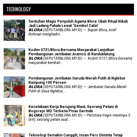
TECHNOLOGY
Sentuhan Magis Penyuluh Agama Blora: Ubah Ritual Nikah
Jadi Ladang Pahala Lewat 'Gembol Catin'
𝗕𝗟𝗢𝗥𝗔 (SEPUTARBLORA.MY.ID) — Bupati Blora, Arief
Rohman menghadiri...
Kodim 0721/Blora Bersama Masyarakat Lanjutkan
Pembangunan Jembatan Aramco di Randublatung
𝗕𝗟𝗢𝗥𝗔 (SEPUTARBLORA.MY.ID) — Kodim 0721/Blora bersama
masyarakat kembali...
Pembangunan Jembatan Garuda Merah Putih di Nglebur
Rampung 100 Persen
𝗕𝗟𝗢𝗥𝗔 (SEPUTARBLORA.MY.ID) — Jembatan Garuda Merah
Putih di Desa Nglebur,...
Kecelakaan Kerja Berujung Maut, Seorang Petani di
Bogorejo MD Terkena Pisau Gerinda
𝗕𝗟𝗢𝗥𝗔 (SEPUTARBLORA.MY.ID) — Peristiwa tragis menimpa S
(69), seorang petani asal...
Teknologi Semakin Canggih, Insan Pers Diminta Tetap