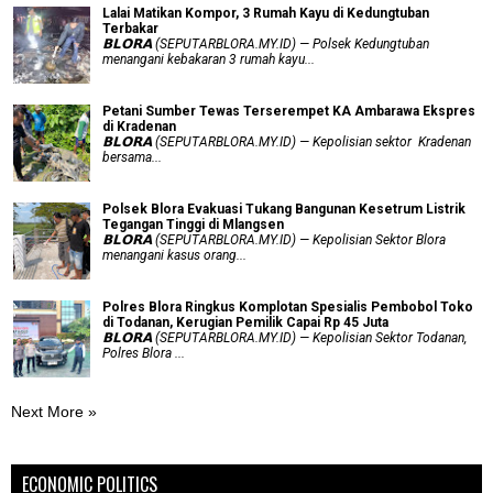
Lalai Matikan Kompor, 3 Rumah Kayu di Kedungtuban
Terbakar
𝗕𝗟𝗢𝗥𝗔 (SEPUTARBLORA.MY.ID) — Polsek Kedungtuban
menangani kebakaran 3 rumah kayu...
Petani Sumber Tewas Terserempet KA Ambarawa Ekspres
di Kradenan
𝗕𝗟𝗢𝗥𝗔 (SEPUTARBLORA.MY.ID) — Kepolisian sektor Kradenan
bersama...
Polsek Blora Evakuasi Tukang Bangunan Kesetrum Listrik
Tegangan Tinggi di Mlangsen
𝗕𝗟𝗢𝗥𝗔 (SEPUTARBLORA.MY.ID) — Kepolisian Sektor Blora
menangani kasus orang...
Polres Blora Ringkus Komplotan Spesialis Pembobol Toko
di Todanan, Kerugian Pemilik Capai Rp 45 Juta
𝗕𝗟𝗢𝗥𝗔 (SEPUTARBLORA.MY.ID) — Kepolisian Sektor Todanan,
Polres Blora ...
Next More »
ECONOMIC POLITICS