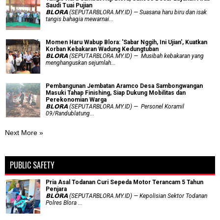
Saudi Tuai Pujian
𝗕𝗟𝗢𝗥𝗔 (SEPUTARBLORA.MY.ID) — Suasana haru biru dan isak
tangis bahagia mewarnai...
Momen Haru Wabup Blora: ​'Sabar Nggih, Ini Ujian', Kuatkan
Korban Kebakaran Wadung Kedungtuban
𝗕𝗟𝗢𝗥𝗔 (SEPUTARBLORA.MY.ID) — Musibah kebakaran yang
menghanguskan sejumlah...
Pembangunan Jembatan Aramco Desa Sambongwangan
Masuki Tahap Finishing, Siap Dukung Mobilitas dan
Perekonomian Warga
𝗕𝗟𝗢𝗥𝗔 (SEPUTARBLORA.MY.ID) — Personel Koramil
09/Randublatung...
Next More »
PUBLIC SAFETY
Pria Asal Todanan Curi Sepeda Motor Terancam 5 Tahun
Penjara
𝗕𝗟𝗢𝗥𝗔 (SEPUTARBLORA.MY.ID) — Kepolisian Sektor Todanan
Polres Blora ...