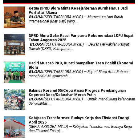
Ketua DPRD Blora Minta Kesejahteraan Buruh Harus Jadi
Perhatian Utama
​𝗕𝗟𝗢𝗥𝗔 (SEPUTARBLORA.MY.ID) — Momentum Hari Buruh
Internasional (May Day) yang...
DPRD Blora Gelar Rapat Paripurna Rekomendasi LKPJ Bupati
Tahun Anggaran 2025
‎ 𝗕𝗟𝗢𝗥𝗔 (SEPUTARBLORA.MY.ID) — Dewan Perwakilan Rakyat
Daerah (DPRD) Kabupaten...
Hadiri Muscab PKB, Bupati Sampaikan Tren Positif Ekonomi
Blora
𝗕𝗟𝗢𝗥𝗔 (SEPUTARBLORA.MY.ID) — Bupati Blora Arief Rohman
menghadiri Musyawarah...
Babinsa Koramil 05/Cepu Awasi Progres Pembangunan
Koperasi Desa/Kelurahan Merah Putih
𝗕𝗟𝗢𝗥𝗔 (SEPUTARBLORA.MY.ID) — Untuk mendukung kelancaran
dan kualitas...
Kebijakan Transformasi Budaya Kerja dan Efisiensi Energi
April 2026
(SEPUTARBLORA.MY.ID) — Kebijakan Transformasi Budaya Kerja
dan Efisiensi Energi,...