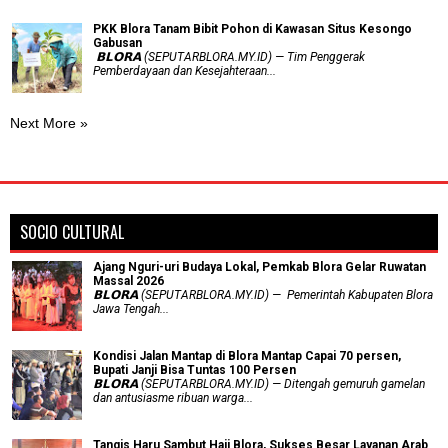
PKK Blora Tanam Bibit Pohon di Kawasan Situs Kesongo
Gabusan
‎ 𝗕𝗟𝗢𝗥𝗔 (SEPUTARBLORA.MY.ID) — Tim Penggerak
Pemberdayaan dan Kesejahteraan...
Next More »
SOCIO CULTURAL
Ajang Nguri-uri Budaya Lokal, Pemkab Blora Gelar Ruwatan
Massal 2026
𝗕𝗟𝗢𝗥𝗔 (SEPUTARBLORA.MY.ID) — Pemerintah Kabupaten Blora
Jawa Tengah...
Kondisi Jalan Mantap di Blora Mantap Capai 70 persen,
Bupati Janji Bisa Tuntas 100 Persen
𝗕𝗟𝗢𝗥𝗔 (SEPUTARBLORA.MY.ID) — Ditengah gemuruh gamelan
dan antusiasme ribuan warga...
Tangis Haru Sambut Haji Blora, Sukses Besar Layanan Arab