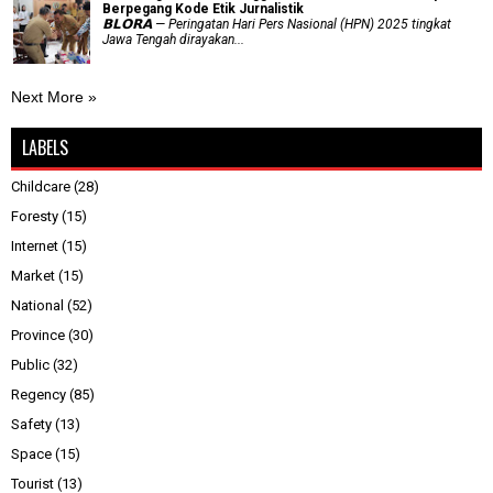
Berpegang Kode Etik Jurnalistik
𝗕𝗟𝗢𝗥𝗔 — Peringatan Hari Pers Nasional (HPN) 2025 tingkat
Jawa Tengah dirayakan...
Next More »
LABELS
Childcare
(28)
Foresty
(15)
Internet
(15)
Market
(15)
National
(52)
Province
(30)
Public
(32)
Regency
(85)
Safety
(13)
Space
(15)
Tourist
(13)