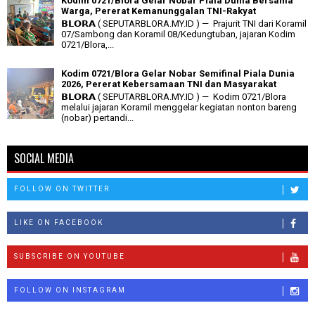
Kodim 0721/Blora Gelar Nobar Piala Dunia Bersama
Warga, Pererat Kemanunggalan TNI-Rakyat
𝗕𝗟𝗢𝗥𝗔 ( SEPUTARBLORA.MY.ID ) — Prajurit TNI dari Koramil
07/Sambong dan Koramil 08/Kedungtuban, jajaran Kodim
0721/Blora,...
Kodim 0721/Blora Gelar Nobar Semifinal Piala Dunia
2026, Pererat Kebersamaan TNI dan Masyarakat
𝗕𝗟𝗢𝗥𝗔 ( SEPUTARBLORA.MY.ID ) — Kodim 0721/Blora
melalui jajaran Koramil menggelar kegiatan nonton bareng
(nobar) pertandi...
SOCIAL MEDIA
FOLLOW ON TWITTER
LIKE ON FACEBOOK
SUBSCRIBE ON YOUTUBE
FOLLOW ON INSTAGRAM