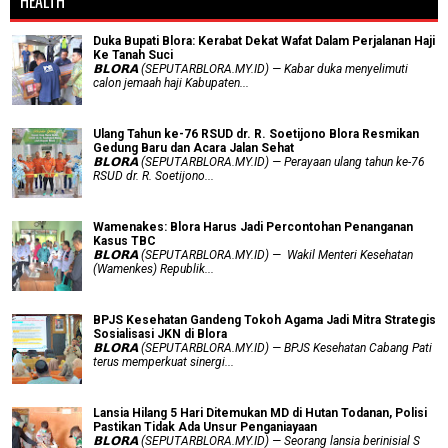
HEALTH
Duka Bupati Blora: Kerabat Dekat Wafat Dalam Perjalanan Haji
Ke Tanah Suci
𝗕𝗟𝗢𝗥𝗔 (SEPUTARBLORA.MY.ID) — Kabar duka menyelimuti
calon jemaah haji Kabupaten...
Ulang Tahun ke-76 RSUD dr. R. Soetijono Blora Resmikan
Gedung Baru dan Acara Jalan Sehat
𝗕𝗟𝗢𝗥𝗔 (SEPUTARBLORA.MY.ID) — Perayaan ulang tahun ke-76
RSUD dr. R. Soetijono...
Wamenakes: Blora Harus Jadi Percontohan Penanganan
Kasus TBC
𝗕𝗟𝗢𝗥𝗔 (SEPUTARBLORA.MY.ID) — Wakil Menteri Kesehatan
(Wamenkes) Republik...
BPJS Kesehatan Gandeng Tokoh Agama Jadi Mitra Strategis
Sosialisasi JKN di Blora
𝗕𝗟𝗢𝗥𝗔 (SEPUTARBLORA.MY.ID) — BPJS Kesehatan Cabang Pati
terus memperkuat sinergi...
Lansia Hilang 5 Hari Ditemukan MD di Hutan Todanan, Polisi
Pastikan Tidak Ada Unsur Penganiayaan
𝗕𝗟𝗢𝗥𝗔 (SEPUTARBLORA.MY.ID) — Seorang lansia berinisial S