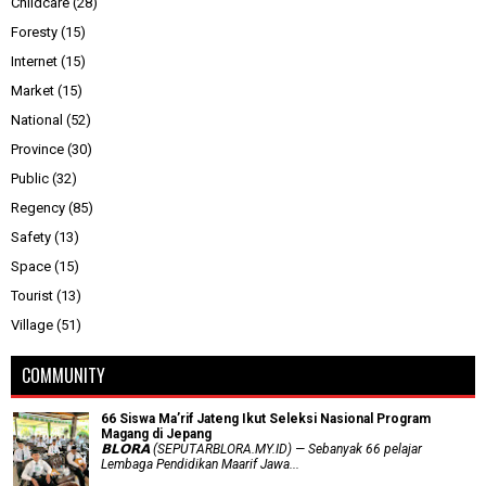
Childcare
(28)
Foresty
(15)
Internet
(15)
Market
(15)
National
(52)
Province
(30)
Public
(32)
Regency
(85)
Safety
(13)
Space
(15)
Tourist
(13)
Village
(51)
COMMUNITY
66 Siswa Ma’rif Jateng Ikut Seleksi Nasional Program
Magang di Jepang
𝗕𝗟𝗢𝗥𝗔 (SEPUTARBLORA.MY.ID) — Sebanyak 66 pelajar
Lembaga Pendidikan Maarif Jawa...