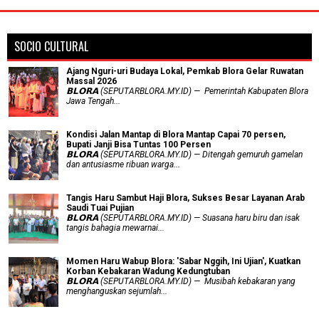
SOCIO CULTURAL
Ajang Nguri-uri Budaya Lokal, Pemkab Blora Gelar Ruwatan
Massal 2026
𝗕𝗟𝗢𝗥𝗔 (SEPUTARBLORA.MY.ID) — Pemerintah Kabupaten Blora
Jawa Tengah...
Kondisi Jalan Mantap di Blora Mantap Capai 70 persen,
Bupati Janji Bisa Tuntas 100 Persen
𝗕𝗟𝗢𝗥𝗔 (SEPUTARBLORA.MY.ID) — Ditengah gemuruh gamelan
dan antusiasme ribuan warga...
Tangis Haru Sambut Haji Blora, Sukses Besar Layanan Arab
Saudi Tuai Pujian
𝗕𝗟𝗢𝗥𝗔 (SEPUTARBLORA.MY.ID) — Suasana haru biru dan isak
tangis bahagia mewarnai...
Momen Haru Wabup Blora: ​'Sabar Nggih, Ini Ujian', Kuatkan
Korban Kebakaran Wadung Kedungtuban
𝗕𝗟𝗢𝗥𝗔 (SEPUTARBLORA.MY.ID) — Musibah kebakaran yang
menghanguskan sejumlah...