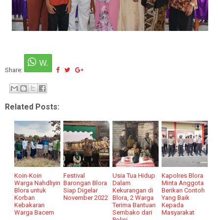
Share:
Related Posts:
Koin-Koin
Festival
Usia Tua Hidup
Kapolres Blora
Warga Nahdliyin
Barongan Blora
Dalam
Minta Anggota
Blora untuk
Siap Digelar
Kekurangan di
Berikan Contoh
Korban
November 2022
Blora, 2 Warga
Yang Baik
Kebakaran
Terima Bantuan
Kepada
Warga Bacem
Sembako dari
Masyarakat
Polisi