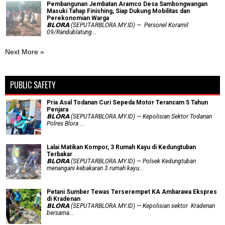
Pembangunan Jembatan Aramco Desa Sambongwangan
Masuki Tahap Finishing, Siap Dukung Mobilitas dan
Perekonomian Warga
𝗕𝗟𝗢𝗥𝗔 (SEPUTARBLORA.MY.ID) — Personel Koramil
09/Randublatung...
Next More »
PUBLIC SAFETY
Pria Asal Todanan Curi Sepeda Motor Terancam 5 Tahun
Penjara
𝗕𝗟𝗢𝗥𝗔 (SEPUTARBLORA.MY.ID) — Kepolisian Sektor Todanan
Polres Blora ...
Lalai Matikan Kompor, 3 Rumah Kayu di Kedungtuban
Terbakar
𝗕𝗟𝗢𝗥𝗔 (SEPUTARBLORA.MY.ID) — Polsek Kedungtuban
menangani kebakaran 3 rumah kayu...
Petani Sumber Tewas Terserempet KA Ambarawa Ekspres
di Kradenan
𝗕𝗟𝗢𝗥𝗔 (SEPUTARBLORA.MY.ID) — Kepolisian sektor Kradenan
bersama...