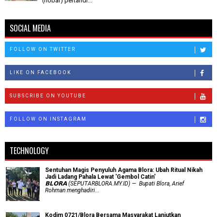
(nobar) pertandi...
SOCIAL MEDIA
FOLLOW ON TWITTER
LIKE ON FACEBOOK
SUBSCRIBE ON YOUTUBE
FOLLOW ON INSTAGRAM
TECHNOLOGY
Sentuhan Magis Penyuluh Agama Blora: Ubah Ritual Nikah
Jadi Ladang Pahala Lewat 'Gembol Catin'
𝗕𝗟𝗢𝗥𝗔 (SEPUTARBLORA.MY.ID) — Bupati Blora, Arief
Rohman menghadiri...
Kodim 0721/Blora Bersama Masyarakat Lanjutkan