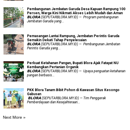
Pembangunan Jembatan Garuda Desa Kapuan Rampung 100
Persen, Warga Kini Nikmati Akses Lebih Mudah dan Aman
𝗕𝗟𝗢𝗥𝗔 (SEPUTARBLORA.MY.ID) — Program pembangunan
Jembatan Garuda yang...
Pemasangan Lantai Rampung, Jembatan Perintis Garuda
Semakin Dekati Tahap Penyelesaian
𝗕𝗟𝗢𝗥𝗔 (SEPUTARBLORA.MY.ID) — Pembangunan Jembatan
Perintis Garuda yang...
​Perkuat Ketahanan Pangan, Bupati Blora Ajak Fatayat NU
Kembangkan Pertanian Organik
𝗕𝗟𝗢𝗥𝗔 (SEPUTARBLORA.MY.ID) — Upaya penguatan ketahanan
pangan berbasis...
PKK Blora Tanam Bibit Pohon di Kawasan Situs Kesongo
Gabusan
‎ 𝗕𝗟𝗢𝗥𝗔 (SEPUTARBLORA.MY.ID) — Tim Penggerak
Pemberdayaan dan Kesejahteraan...
Next More »