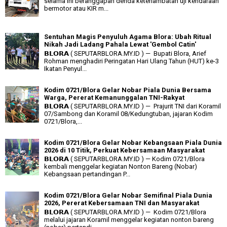
selama ini beranggapan denda keterlambatan uji kendaraan
bermotor atau KIR m...
Sentuhan Magis Penyuluh Agama Blora: Ubah Ritual
Nikah Jadi Ladang Pahala Lewat 'Gembol Catin'
𝗕𝗟𝗢𝗥𝗔 ( SEPUTARBLORA.MY.ID ) — Bupati Blora, Arief
Rohman menghadiri Peringatan Hari Ulang Tahun (HUT) ke-3
Ikatan Penyul...
Kodim 0721/Blora Gelar Nobar Piala Dunia Bersama
Warga, Pererat Kemanunggalan TNI-Rakyat
𝗕𝗟𝗢𝗥𝗔 ( SEPUTARBLORA.MY.ID ) — Prajurit TNI dari Koramil
07/Sambong dan Koramil 08/Kedungtuban, jajaran Kodim
0721/Blora,...
Kodim 0721/Blora Gelar Nobar Kebangsaan Piala Dunia
2026 di 10 Titik, Perkuat Kebersamaan Masyarakat
𝗕𝗟𝗢𝗥𝗔 ( SEPUTARBLORA.MY.ID ) — Kodim 0721/Blora
kembali menggelar kegiatan Nonton Bareng (Nobar)
Kebangsaan pertandingan P...
Kodim 0721/Blora Gelar Nobar Semifinal Piala Dunia
2026, Pererat Kebersamaan TNI dan Masyarakat
𝗕𝗟𝗢𝗥𝗔 ( SEPUTARBLORA.MY.ID ) — Kodim 0721/Blora
melalui jajaran Koramil menggelar kegiatan nonton bareng