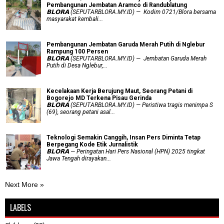
Pembangunan Jembatan Aramco di Randublatung
𝗕𝗟𝗢𝗥𝗔 (SEPUTARBLORA.MY.ID) — Kodim 0721/Blora bersama
masyarakat kembali...
Pembangunan Jembatan Garuda Merah Putih di Nglebur
Rampung 100 Persen
𝗕𝗟𝗢𝗥𝗔 (SEPUTARBLORA.MY.ID) — Jembatan Garuda Merah
Putih di Desa Nglebur,...
Kecelakaan Kerja Berujung Maut, Seorang Petani di
Bogorejo MD Terkena Pisau Gerinda
𝗕𝗟𝗢𝗥𝗔 (SEPUTARBLORA.MY.ID) — Peristiwa tragis menimpa S
(69), seorang petani asal...
Teknologi Semakin Canggih, Insan Pers Diminta Tetap
Berpegang Kode Etik Jurnalistik
𝗕𝗟𝗢𝗥𝗔 — Peringatan Hari Pers Nasional (HPN) 2025 tingkat
Jawa Tengah dirayakan...
Next More »
LABELS