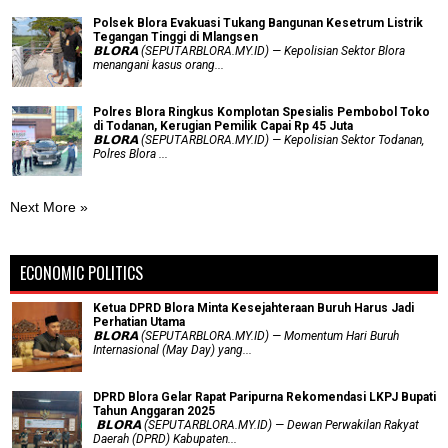
Polsek Blora Evakuasi Tukang Bangunan Kesetrum Listrik
Tegangan Tinggi di Mlangsen
𝗕𝗟𝗢𝗥𝗔 (SEPUTARBLORA.MY.ID) — Kepolisian Sektor Blora
menangani kasus orang...
Polres Blora Ringkus Komplotan Spesialis Pembobol Toko
di Todanan, Kerugian Pemilik Capai Rp 45 Juta
𝗕𝗟𝗢𝗥𝗔 (SEPUTARBLORA.MY.ID) — Kepolisian Sektor Todanan,
Polres Blora ...
Next More »
ECONOMIC POLITICS
Ketua DPRD Blora Minta Kesejahteraan Buruh Harus Jadi
Perhatian Utama
​𝗕𝗟𝗢𝗥𝗔 (SEPUTARBLORA.MY.ID) — Momentum Hari Buruh
Internasional (May Day) yang...
DPRD Blora Gelar Rapat Paripurna Rekomendasi LKPJ Bupati
Tahun Anggaran 2025
‎ 𝗕𝗟𝗢𝗥𝗔 (SEPUTARBLORA.MY.ID) — Dewan Perwakilan Rakyat
Daerah (DPRD) Kabupaten...